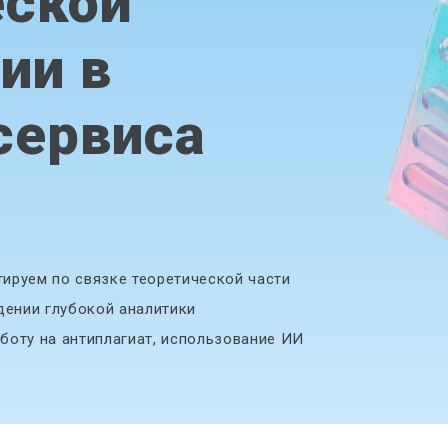
еской
ии в
сервиса
ируем по связке теоретической части
дении глубокой аналитики
боту на антиплагиат, использование ИИ