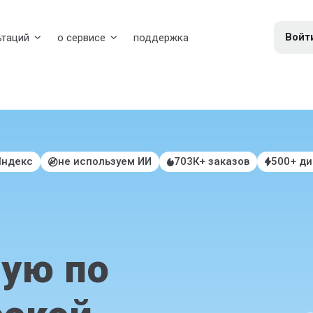
Войт
ьтаций
о сервисе
поддержка
Яндекс
не используем ИИ
703К+ заказов
500+ д
ую по