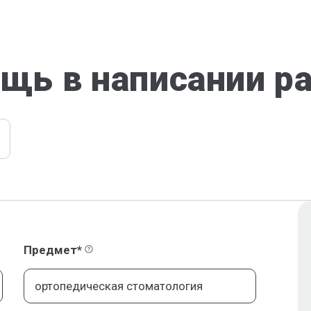
щь в написании р
Предмет*