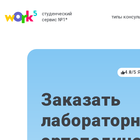
студенческий
типы консул
сервис №1
*
4.8/5 
Заказать
лабораторн