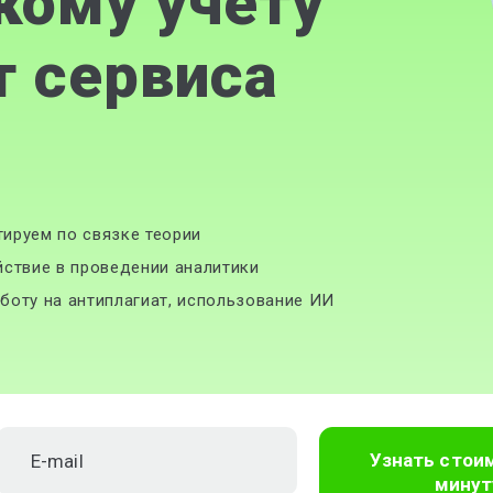
кому учету
т сервиса
ируем по связке теории
йствие в проведении аналитики
боту на антиплагиат, использование ИИ
Узнать стои
минут