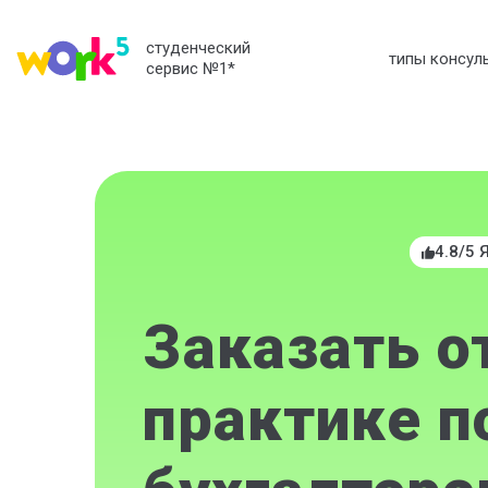
студенческий
типы консул
сервис №1
*
4.8/5 
Заказать о
практике п