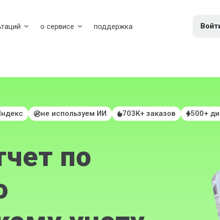
Войт
ьтаций
о сервисе
поддержка
Яндекс
не используем ИИ
703К+ заказов
500+ д
тчет по
о