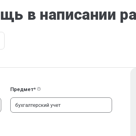
щь в написании р
Предмет*