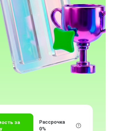
Рассрочка
мость за
у
0%