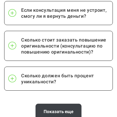
Товароведение
от 0 стр.
Если консультация меня не устроит,
Менеджмент
от 0 стр.
смогу ли я вернуть деньги?
Посмотреть ещё
Сколько стоит заказать повышение
оригинальности (консультацию по
повышению оригинальности)?
Сколько должен быть процент
уникальности?
Почему антиплагиат показывает
сгенерированный текст?
Показать еще