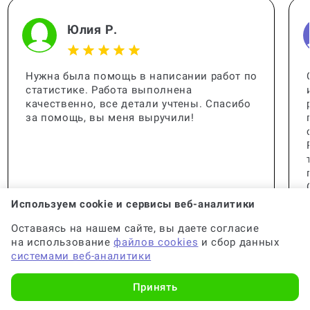
Юлия Р.
Чем отличается бесплатный
антиплагиат от платного?
Нужна была помощь в написании работ по
статистике. Работа выполнена
качественно, все детали учтены. Спасибо
за помощь, вы меня выручили!
Как человек узнает, что документ
был плагиатом?
Используем cookie и сервисы веб-аналитики
Можно ли редактировать диплом
после антиплагиата?
Оставаясь на нашем сайте, вы даете согласие
на использование
файлов cookies
и сбор данных
системами веб-аналитики
Принять
Сколько попыток пройти
антиплагиат?
🟢 Консультант:
Специалист с опытом