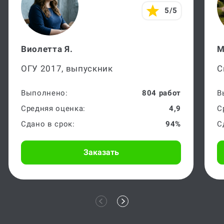
5/5
Виолетта Я.
М
ОГУ 2017, выпускник
С
Выполнено:
804 работ
В
Средняя оценка:
4,9
С
Сдано в срок:
94%
С
Заказать