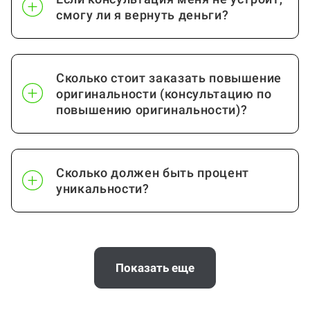
Дошкольная педагогика
от 0 стр.
смогу ли я вернуть деньги?
Посмотреть ещё
Сколько стоит заказать повышение
оригинальности (консультацию по
повышению оригинальности)?
Сколько должен быть процент
уникальности?
Почему антиплагиат показывает
сгенерированный текст?
Показать еще