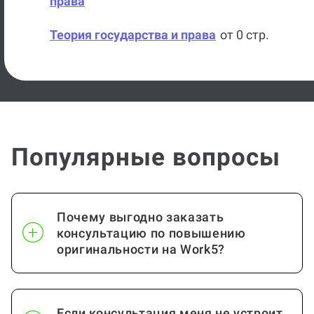
права
Теория государства и права
от 0 стр.
История
от 0 стр.
Богословие
от 0 стр.
Современный русский язык
от 0 стр.
Популярные вопросы
Международные
от 0 стр.
организации
Почему выгодно заказать
Международные
от 0 стр.
консультацию по повышению
отношения
оригинальности на Work5?
Методика преподавания
от 0 стр.
иностранных языков
Если консультация меня не устроит,