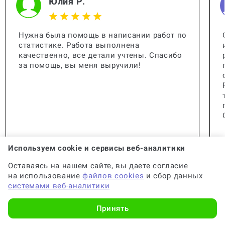
Юлия Р.
Чем отличается бесплатный
антиплагиат от платного?
Нужна была помощь в написании работ по
статистике. Работа выполнена
качественно, все детали учтены. Спасибо
за помощь, вы меня выручили!
Как человек узнает, что документ
был плагиатом?
Можно ли редактировать диплом
после антиплагиата?
Используем cookie и сервисы веб-аналитики
Оставаясь на нашем сайте, вы даете согласие
на использование
файлов cookies
и сбор данных
системами веб-аналитики
Сколько попыток пройти
антиплагиат?
🟢 Консультант:
Специалист с опытом
Принять