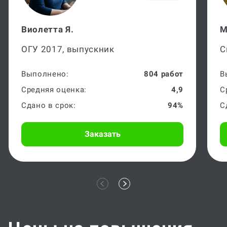
Виолетта Я.
М
ОГУ 2017, выпускник
С
Выполнено:
804 работ
В
Средняя оценка:
4,9
С
Сдано в срок:
94%
С
Заказать