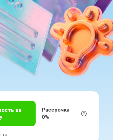
Рассрочка
мость за
у
0%
нных