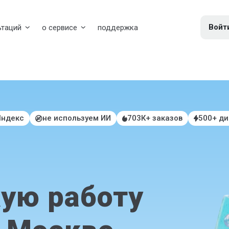
Войт
ьтаций
о сервисе
поддержка
Яндекс
не используем ИИ
703К+ заказов
500+ д
ую работу