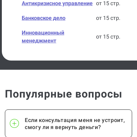
Антикризисное управление
от 15 стр.
Банковское дело
от 15 стр.
Инновационный
от 15 стр.
менеджмент
Бухгалтерский учет
от 15 стр.
Бухгалтерский учет, анализ
от 15 стр.
и аудит
Популярные вопросы
Экономика и бухгалтерский
от 15 стр.
учет
Международные
от 15 стр.
Если консультация меня не устроит,
экономические отношения
смогу ли я вернуть деньги?