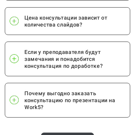
Таможенное дело
от 15 стр.
Государственная и
Цена консультации зависит от
от 15 стр.
муниципальная служба
количества слайдов?
Государственная служба
от 15 стр.
Если у преподавателя будут
Посмотреть ещё
замечания и понадобится
консультация по доработке?
Почему выгодно заказать
консультацию по презентации на
Work5?
Когда и как нужно оплачивать