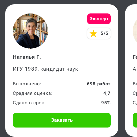
Эксперт
5/5
Наталья Г.
Г
ИГУ 1989, кандидат наук
А
Выполнено:
698 работ
В
Средняя оценка:
4,7
С
Сдано в срок:
95%
С
Заказать