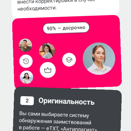
внести корректировки в случае
необходимости.
Оригинальность
2
Вы сами выбираете систему
обнаружения заимствований
в работе — eTXT, «Антиплагиат»