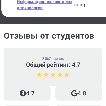
Информационные системы
от стр.
и технологии
Информационные
от стр.
технологии
Отзывы от студентов
Прикладная информатика
от стр.
Проектирование
от стр.
информационных систем
2 067 оценок
Общий рейтинг: 4.7
1С программирование
от стр.
Java
от стр.
Python
от стр.
4.7
4.8
Автоматизация
от стр.