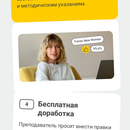
и методическим указаниям.
Бесплатная
4
доработка
Преподаватель просит внести правки
в консультацию по реферату по