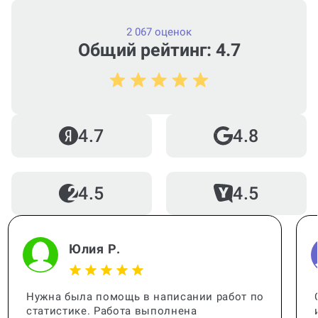
2 067 оценок
Общий рейтинг: 4.7
Чем отличается реферат от доклада?
В каком стиле пишется реферат?
4.7
4.8
Какие существуют типы рефератов?
4.5
4.5
Юлия Р.
Можно ли написать реферат за 1
день?
Нужна была помощь в написании работ по
статистике. Работа выполнена