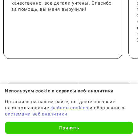
качественно, все детали учтены. Спасибо
Кто проверяет реферат?
за помощь, вы меня выручили!
Где лучше заказать реферат
(консультацию по написанию
реферата)?
Какой минимальный объем
реферата?
Используем cookie и сервисы веб-аналитики
🟢 Консультант:
Специалист с опытом
Оставаясь на нашем сайте, вы даете согласие
на использование
файлов cookies
и сбор данных
системами веб-аналитики
Как искать литературу для
🟢 Гарантия на консультацию:
До 6 месяцев
реферата?
Принять
🟢 Срок консультации:
от 2-х часов