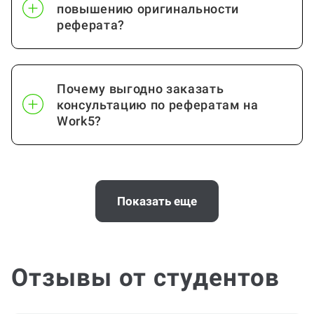
повышению оригинальности
реферата?
Почему выгодно заказать
консультацию по рефератам на
Work5?
Сколько стоит сделать реферат на
заказ (консультации по написанию
Показать еще
реферата)?
Отзывы от студентов
Сколько должно быть страниц в
реферате?