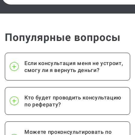
Бизнес-план
от 15 стр.
Введение в бизнес
от 15 стр.
Популярные вопросы
Инновационный
от 15 стр.
менеджмент
Если консультация меня не устроит,
Оценка стоимости бизнеса
от 15 стр.
смогу ли я вернуть деньги?
Аудит
от 15 стр.
Бухгалтерский учет
от 15 стр.
Кто будет проводить консультацию
по реферату?
Посмотреть ещё
Можете проконсультировать по