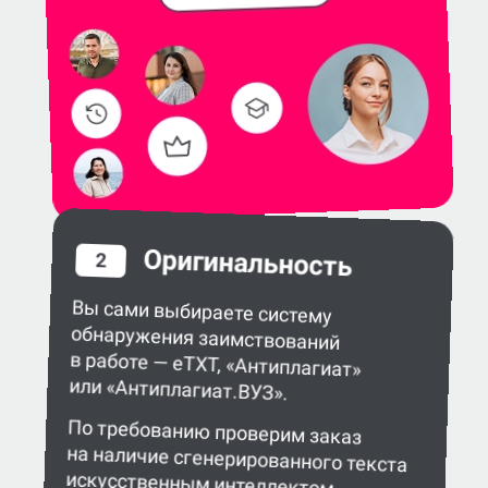
Оригинальность
2
Вы сами выбираете систему
обнаружения заимствований
в работе — eTXT, «Антиплагиат»
или «Антиплагиат.ВУЗ».
По требованию проверим заказ
на наличие сгенерированного текста
искусственным интеллектом.