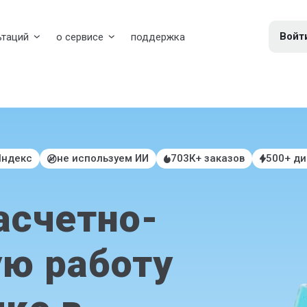
Войт
ьтаций
о сервисе
поддержка
Яндекс
не используем ИИ
703К+ заказов
500+ д
асчетно-
ю работу