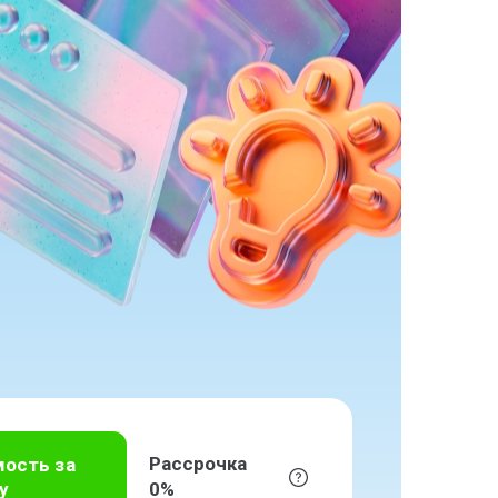
Рассрочка
мость за
у
0%