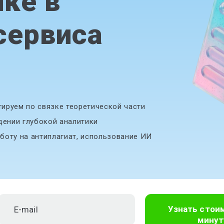
ике в
сервиса
ируем по связке теоретической части
дении глубокой аналитики
боту на антиплагиат, использование ИИ
Узнать стои
минут