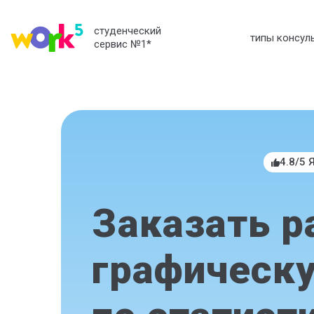
студенческий
типы консул
сервис №1
*
4.8/5 
Заказать р
графическу