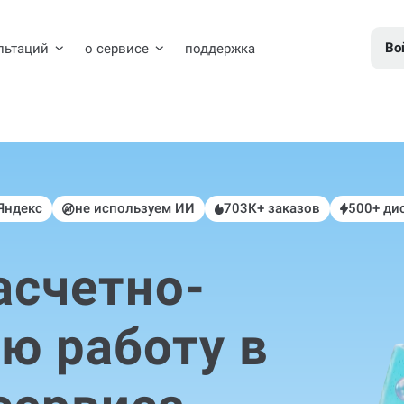
Во
льтаций
о сервисе
поддержка
 Яндекс
не используем ИИ
703К+ заказов
500+ ди
асчетно-
ю работу в