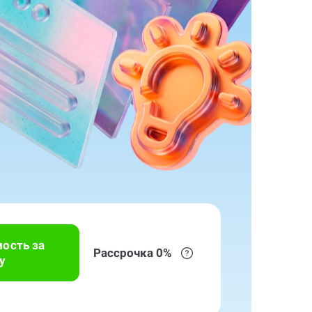
мость за
Рассрочка 0%
у