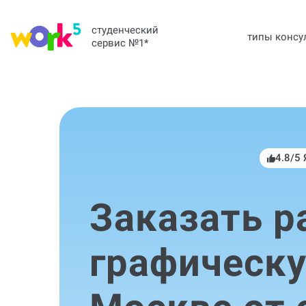
студенческий
типы консу
сервис №1
*
4.8/5
Заказать р
графическу