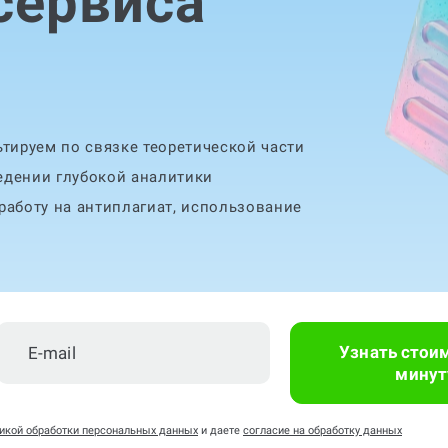
сервиса
тируем по связке теоретической части
едении глубокой аналитики
аботу на антиплагиат, использование
Узнать стои
минут
икой обработки персональных данных
и даете
согласие на обработку данных