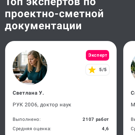
Топ экспертов по
проектно-сметной
документации
Эксперт
5/5
Светлана У.
С
РУК 2006, доктор наук
М
Выполнено:
2107 работ
В
Средняя оценка:
4,6
С