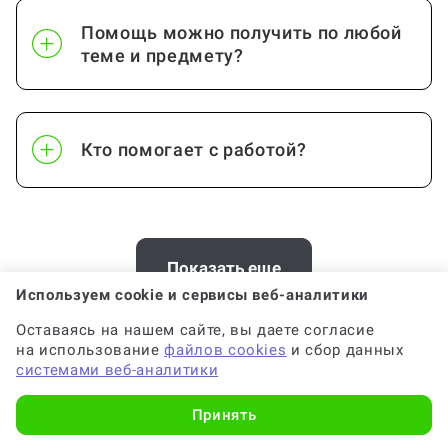
Помощь можно получить по любой
теме и предмету?
Кто помогает с работой?
Как работает гарантия?
Показать еще
Используем cookie и сервисы веб-аналитики
Оставаясь на нашем сайте, вы даете согласие
Можно ли вернуть деньги?
на использование
файлов cookies
и сбор данных
Хотите заказать консультацию по
системами веб-аналитики
проектно-сметной документации в
Принять
Москве? У нас есть офис
Помощь с услугой Проектно-сметная