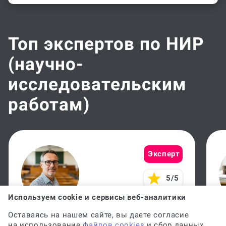
Топ экспертов по НИР
(научно-
исследовательским
работам)
Эксперт
5/5
Используем cookie и сервисы веб-аналитики
Оставаясь на нашем сайте, вы даете согласие
Алексей Д.
Л
на использование
файлов cookies
и сбор данных