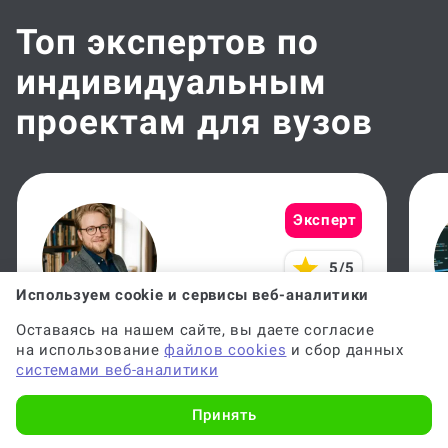
Топ экспертов по
индивидуальным
проектам для вузов
Эксперт
5/5
Используем cookie и сервисы веб-аналитики
Оставаясь на нашем сайте, вы даете согласие
Антон Б.
В
на использование
файлов cookies
и сбор данных
системами веб-аналитики
СГЭУ 2019, магистр
М
Принять
Выполнено:
708 работ
В