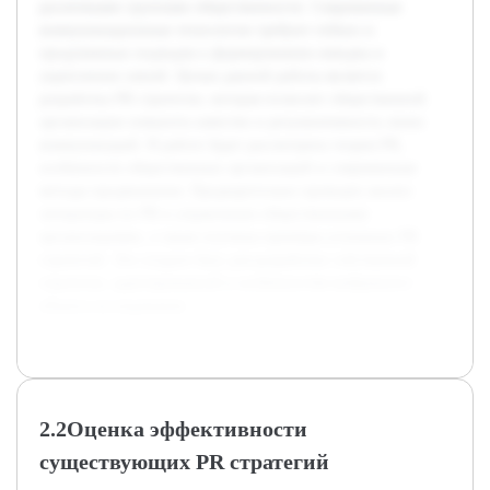
различными группами общественности. Современные
коммуникационные технологии требуют гибких и
продуманных подходов к формированию имиджа и
укреплению связей. Целью данной работы является
разработка PR стратегии, которая позволит общественной
организации повысить качество и результативность своих
коммуникаций. В работе будет рассмотрена теория PR,
особенности общественных организаций и современные
методы продвижения. Предварительно проведен анализ
литературы по PR и управлению общественными
организациями, а также изучены примеры успешных PR
стратегий. Это создало базу для разработки собственной
стратегии, адаптированной к особенностям выбранного
объекта исследования.
2.2Оценка эффективности
существующих PR стратегий