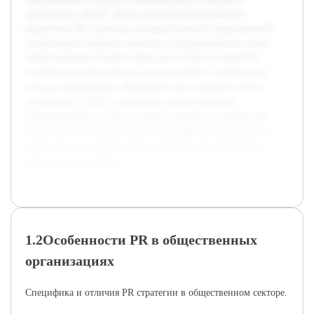
укреплению связей. Целью данной работы является
разработка PR стратегии, которая позволит общественной
организации повысить качество и результативность своих
коммуникаций. В работе будет рассмотрена теория PR,
особенности общественных организаций и современные
методы продвижения. Предварительно проведен анализ
литературы по PR и управлению общественными
организациями, а также изучены примеры успешных PR
стратегий. Это создало базу для разработки собственной
стратегии, адаптированной к особенностям выбранного
объекта исследования.
1.2Особенности PR в общественных
организациях
Специфика и отличия PR стратегии в общественном секторе.