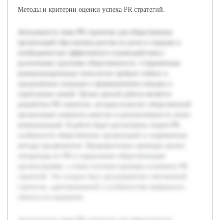
Методы и критерии оценки успеха PR стратегий.
Актуальность темы PR стратегии для общественных
организаций обусловлена ростом их роли в социуме и
необходимостью эффективного взаимодействия с
различными группами общественности. Современные
коммуникационные технологии требуют гибких и
продуманных подходов к формированию имиджа и
укреплению связей. Целью данной работы является
разработка PR стратегии, которая позволит общественной
организации повысить качество и результативность своих
коммуникаций. В работе будет рассмотрена теория PR,
особенности общественных организаций и современные
методы продвижения. Предварительно проведен анализ
литературы по PR и управлению общественными
организациями, а также изучены примеры успешных PR
стратегий. Это создало базу для разработки собственной
стратегии, адаптированной к особенностям выбранного
объекта исследования.
Актуальность темы PR стратегии для общественных