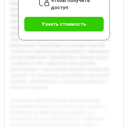
чтобы получить
необходимостью эффективного взаимодействия с
доступ
различными группами общественности. Современные
коммуникационные технологии требуют гибких и
продуманных подходов к формированию имиджа и
Узнать стоимость
укреплению связей. Целью данной работы является
разработка PR стратегии, которая позволит общественной
организации повысить качество и результативность своих
коммуникаций. В работе будет рассмотрена теория PR,
особенности общественных организаций и современные
методы продвижения. Предварительно проведен анализ
литературы по PR и управлению общественными
организациями, а также изучены примеры успешных PR
стратегий. Это создало базу для разработки собственной
стратегии, адаптированной к особенностям выбранного
объекта исследования.
Актуальность темы PR стратегии для общественных
организаций обусловлена ростом их роли в социуме и
необходимостью эффективного взаимодействия с
различными группами общественности. Современные
коммуникационные технологии требуют гибких и