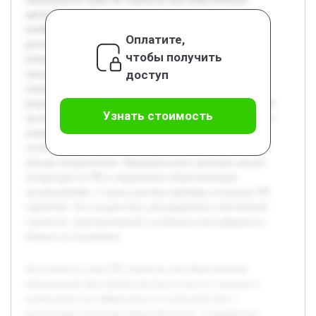
организаций обусловлена ростом их роли в социуме и
необходимостью эффективного взаимодействия с
Оплатите,
различными группами общественности. Современные
чтобы получить
коммуникационные технологии требуют гибких и
доступ
продуманных подходов к формированию имиджа и
укреплению связей. Целью данной работы является
разработка PR стратегии, которая позволит общественной
Узнать стоимость
организации повысить качество и результативность своих
коммуникаций. В работе будет рассмотрена теория PR,
особенности общественных организаций и современные
методы продвижения. Предварительно проведен анализ
литературы по PR и управлению общественными
организациями, а также изучены примеры успешных PR
стратегий. Это создало базу для разработки собственной
стратегии, адаптированной к особенностям выбранного
объекта исследования.
Актуальность темы PR стратегии для общественных
организаций обусловлена ростом их роли в социуме и
необходимостью эффективного взаимодействия с
различными группами общественности. Современные