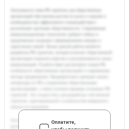
Актуальность темы PR стратегии для общественных
организаций обусловлена ростом их роли в социуме и
необходимостью эффективного взаимодействия с
различными группами общественности. Современные
коммуникационные технологии требуют гибких и
продуманных подходов к формированию имиджа и
укреплению связей. Целью данной работы является
разработка PR стратегии, которая позволит общественной
организации повысить качество и результативность своих
коммуникаций. В работе будет рассмотрена теория PR,
особенности общественных организаций и современные
методы продвижения. Предварительно проведен анализ
литературы по PR и управлению общественными
организациями, а также изучены примеры успешных PR
стратегий. Это создало базу для разработки собственной
стратегии, адаптированной к особенностям выбранного
объекта исследования.
Актуальность темы PR стратегии для общественных
Оплатите,
организаций обусловлена ростом их роли в социуме и