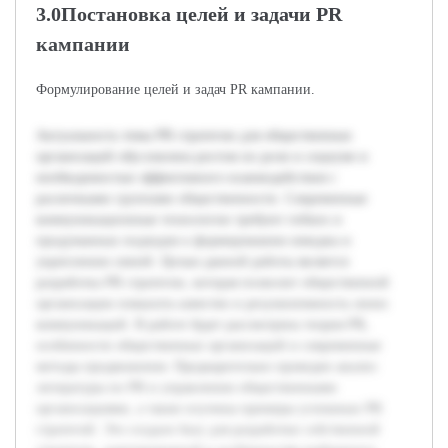
3.0Постановка целей и задачи PR
кампании
Формулирование целей и задач PR кампании.
Актуальность темы PR стратегии для общественных
организаций обусловлена ростом их роли в социуме и
необходимостью эффективного взаимодействия с
различными группами общественности. Современные
коммуникационные технологии требуют гибких и
продуманных подходов к формированию имиджа и
укреплению связей. Целью данной работы является
разработка PR стратегии, которая позволит общественной
организации повысить качество и результативность своих
коммуникаций. В работе будет рассмотрена теория PR,
особенности общественных организаций и современные
методы продвижения. Предварительно проведен анализ
литературы по PR и управлению общественными
организациями, а также изучены примеры успешных PR
стратегий. Это создало базу для разработки собственной