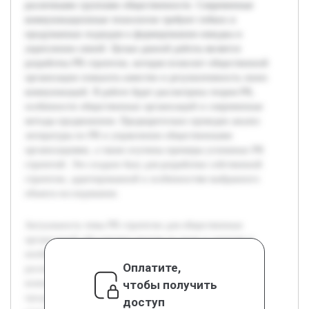
различными группами общественности. Современные
коммуникационные технологии требуют гибких и
продуманных подходов к формированию имиджа и
укреплению связей. Целью данной работы является
разработка PR стратегии, которая позволит общественной
организации повысить качество и результативность своих
коммуникаций. В работе будет рассмотрена теория PR,
особенности общественных организаций и современные
методы продвижения. Предварительно проведен анализ
литературы по PR и управлению общественными
организациями, а также изучены примеры успешных PR
стратегий. Это создало базу для разработки собственной
стратегии, адаптированной к особенностям выбранного
объекта исследования.
Актуальность темы PR стратегии для общественных
организаций обусловлена ростом их роли в социуме и
необходимостью эффективного взаимодействия с
Оплатите,
различными группами общественности. Современные
чтобы получить
коммуникационные технологии требуют гибких и
продуманных подходов к формированию имиджа и
доступ