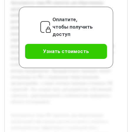
Актуальность темы PR стратегии для общественных
организаций обусловлена ростом их роли в социуме и
необходимостью эффективного взаимодействия с
Оплатите,
различными группами общественности. Современные
чтобы получить
коммуникационные технологии требуют гибких и
доступ
продуманных подходов к формированию имиджа и
укреплению связей. Целью данной работы является
разработка PR стратегии, которая позволит общественной
Узнать стоимость
организации повысить качество и результативность своих
коммуникаций. В работе будет рассмотрена теория PR,
особенности общественных организаций и современные
методы продвижения. Предварительно проведен анализ
литературы по PR и управлению общественными
организациями, а также изучены примеры успешных PR
стратегий. Это создало базу для разработки собственной
стратегии, адаптированной к особенностям выбранного
объекта исследования.
Актуальность темы PR стратегии для общественных
организаций обусловлена ростом их роли в социуме и
необходимостью эффективного взаимодействия с