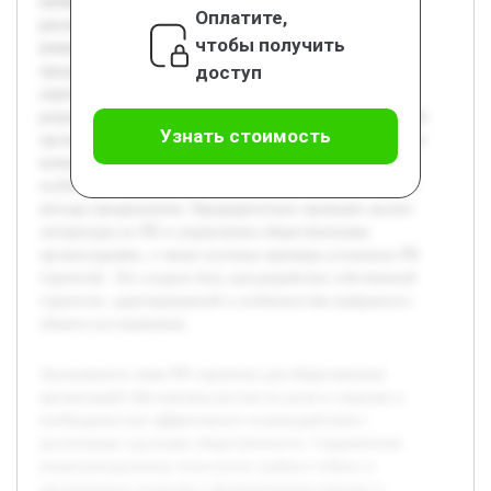
необходимостью эффективного взаимодействия с
Оплатите,
различными группами общественности. Современные
чтобы получить
коммуникационные технологии требуют гибких и
доступ
продуманных подходов к формированию имиджа и
укреплению связей. Целью данной работы является
разработка PR стратегии, которая позволит общественной
Узнать стоимость
организации повысить качество и результативность своих
коммуникаций. В работе будет рассмотрена теория PR,
особенности общественных организаций и современные
методы продвижения. Предварительно проведен анализ
литературы по PR и управлению общественными
организациями, а также изучены примеры успешных PR
стратегий. Это создало базу для разработки собственной
стратегии, адаптированной к особенностям выбранного
объекта исследования.
Актуальность темы PR стратегии для общественных
организаций обусловлена ростом их роли в социуме и
необходимостью эффективного взаимодействия с
различными группами общественности. Современные
коммуникационные технологии требуют гибких и
продуманных подходов к формированию имиджа и