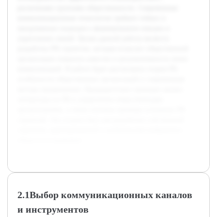
различными группами общественности. Современные
коммуникационные технологии требуют гибких и
продуманных подходов к формированию имиджа и
укреплению связей. Целью данной работы является
разработка PR стратегии, которая позволит общественной
организации повысить качество и результативность своих
коммуникаций. В работе будет рассмотрена теория PR,
особенности общественных организаций и современные
методы продвижения. Предварительно проведен анализ
литературы по PR и управлению общественными
организациями, а также изучены примеры успешных PR
стратегий. Это создало базу для разработки собственной
стратегии, адаптированной к особенностям выбранного
объекта исследования.
2.1Выбор коммуникационных каналов
и инструментов