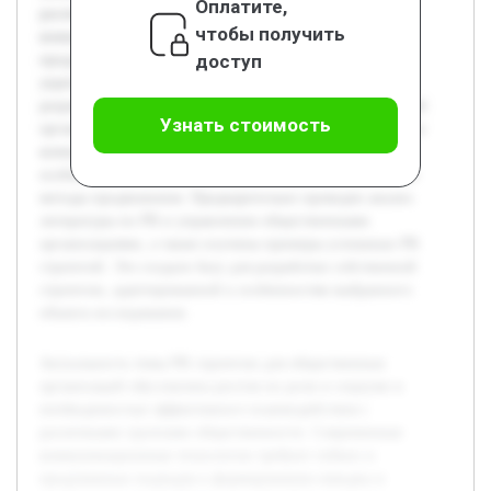
Оплатите,
различными группами общественности. Современные
чтобы получить
коммуникационные технологии требуют гибких и
доступ
продуманных подходов к формированию имиджа и
укреплению связей. Целью данной работы является
разработка PR стратегии, которая позволит общественной
Узнать стоимость
организации повысить качество и результативность своих
коммуникаций. В работе будет рассмотрена теория PR,
особенности общественных организаций и современные
методы продвижения. Предварительно проведен анализ
литературы по PR и управлению общественными
организациями, а также изучены примеры успешных PR
стратегий. Это создало базу для разработки собственной
стратегии, адаптированной к особенностям выбранного
объекта исследования.
Актуальность темы PR стратегии для общественных
организаций обусловлена ростом их роли в социуме и
необходимостью эффективного взаимодействия с
различными группами общественности. Современные
коммуникационные технологии требуют гибких и
продуманных подходов к формированию имиджа и