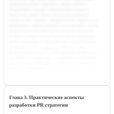
коммуникационные технологии требуют гибких и
продуманных подходов к формированию имиджа и
укреплению связей. Целью данной работы является
разработка PR стратегии, которая позволит общественной
организации повысить качество и результативность своих
коммуникаций. В работе будет рассмотрена теория PR,
особенности общественных организаций и современные
методы продвижения. Предварительно проведен анализ
литературы по PR и управлению общественными
организациями, а также изучены примеры успешных PR
стратегий. Это создало базу для разработки собственной
стратегии, адаптированной к особенностям выбранного
объекта исследования.
Глава 3. Практические аспекты
разработки PR стратегии