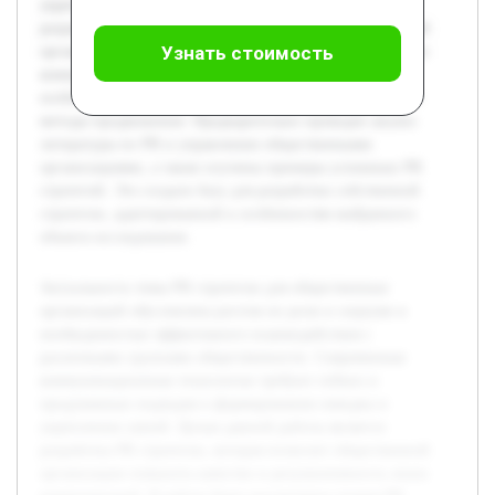
укреплению связей. Целью данной работы является
разработка PR стратегии, которая позволит общественной
Узнать стоимость
организации повысить качество и результативность своих
коммуникаций. В работе будет рассмотрена теория PR,
особенности общественных организаций и современные
методы продвижения. Предварительно проведен анализ
литературы по PR и управлению общественными
организациями, а также изучены примеры успешных PR
стратегий. Это создало базу для разработки собственной
стратегии, адаптированной к особенностям выбранного
объекта исследования.
Актуальность темы PR стратегии для общественных
организаций обусловлена ростом их роли в социуме и
необходимостью эффективного взаимодействия с
различными группами общественности. Современные
коммуникационные технологии требуют гибких и
продуманных подходов к формированию имиджа и
укреплению связей. Целью данной работы является
разработка PR стратегии, которая позволит общественной
организации повысить качество и результативность своих