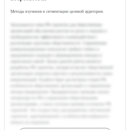
Методы изучения и сегментации целевой аудитории.
Актуальность темы PR стратегии для общественных
организаций обусловлена ростом их роли в социуме и
необходимостью эффективного взаимодействия с
различными группами общественности. Современные
коммуникационные технологии требуют гибких и
продуманных подходов к формированию имиджа и
укреплению связей. Целью данной работы является
разработка PR стратегии, которая позволит общественной
организации повысить качество и результативность своих
коммуникаций. В работе будет рассмотрена теория PR,
особенности общественных организаций и современные
методы продвижения. Предварительно проведен анализ
литературы по PR и управлению общественными
организациями, а также изучены примеры успешных PR
стратегий. Это создало базу для разработки собственной
стратегии, адаптированной к особенностям выбранного
объекта исследования.