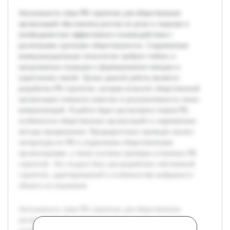
Актуальность темы PR стратегии для общественных
организаций обусловлена ростом их роли в социуме и
необходимостью эффективного взаимодействия с
различными группами общественности. Современные
коммуникационные технологии требуют гибких и
продуманных подходов к формированию имиджа и
укреплению связей. Целью данной работы является
разработка PR стратегии, которая позволит общественной
организации повысить качество и результативность своих
коммуникаций. В работе будет рассмотрена теория PR,
особенности общественных организаций и современные
методы продвижения. Предварительно проведен анализ
литературы по PR и управлению общественными
организациями, а также изучены примеры успешных PR
стратегий. Это создало базу для разработки собственной
стратегии, адаптированной к особенностям выбранного
объекта исследования.
Актуальность темы PR стратегии для общественных
организаций обусловлена ростом их роли в социуме и