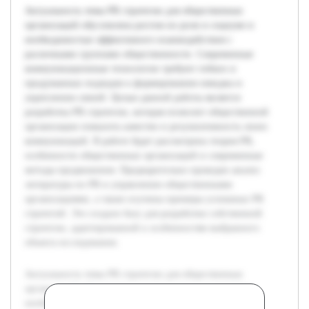
Актуальность темы PR стратегии для общественных
организаций обусловлена ростом их роли в социуме и
необходимостью эффективного взаимодействия с
различными группами общественности. Современные
коммуникационные технологии требуют гибких и
продуманных подходов к формированию имиджа и
укреплению связей. Целью данной работы является
разработка PR стратегии, которая позволит общественной
организации повысить качество и результативность своих
коммуникаций. В работе будет рассмотрена теория PR,
особенности общественных организаций и современные
методы продвижения. Предварительно проведен анализ
литературы по PR и управлению общественными
организациями, а также изучены примеры успешных PR
стратегий. Это создало базу для разработки собственной
стратегии, адаптированной к особенностям выбранного
объекта исследования.
Актуальность темы PR стратегии для общественных
организаций обусловлена ростом их роли в социуме и
необходимостью эффективного взаимодействия с