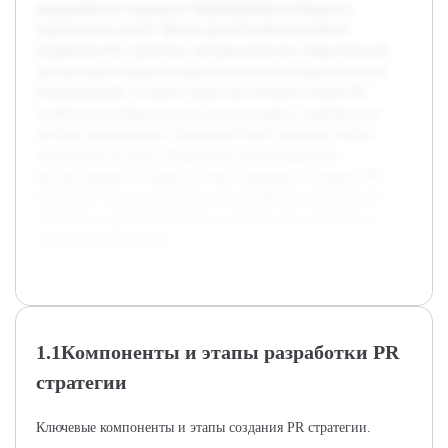
продуманных подходов к формированию имиджа и
укреплению связей. Целью данной работы является
разработка PR стратегии, которая позволит общественной
организации повысить качество и результативность своих
коммуникаций. В работе будет рассмотрена теория PR,
особенности общественных организаций и современные
методы продвижения. Предварительно проведен анализ
литературы по PR и управлению общественными
организациями, а также изучены примеры успешных PR
стратегий. Это создало базу для разработки собственной
стратегии, адаптированной к особенностям выбранного
объекта исследования.
1.1Компоненты и этапы разработки PR
стратегии
Ключевые компоненты и этапы создания PR стратегии.