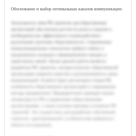
Обоснование и выбор оптимальных каналов коммуникации.
Актуальность темы PR стратегии для общественных
организаций обусловлена ростом их роли в социуме и
необходимостью эффективного взаимодействия с
различными группами общественности. Современные
коммуникационные технологии требуют гибких и
продуманных подходов к формированию имиджа и
укреплению связей. Целью данной работы является
разработка PR стратегии, которая позволит общественной
организации повысить качество и результативность своих
коммуникаций. В работе будет рассмотрена теория PR,
особенности общественных организаций и современные
методы продвижения. Предварительно проведен анализ
литературы по PR и управлению общественными
организациями, а также изучены примеры успешных PR
стратегий. Это создало базу для разработки собственной
стратегии, адаптированной к особенностям выбранного
объекта исследования.