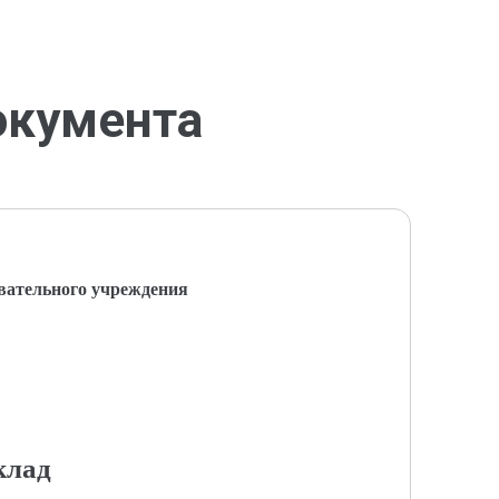
окумента
вательного учреждения
клад