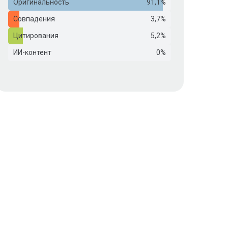
Оригинальность
91,1%
Совпадения
3,7%
Цитирования
5,2%
ИИ-контент
0%