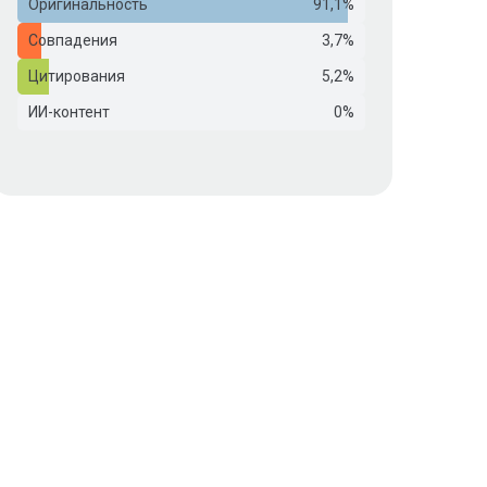
Оригинальность
91,1%
Совпадения
3,7%
Цитирования
5,2%
ИИ-контент
0%