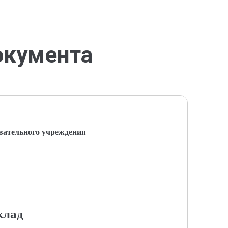
окумента
вательного учреждения
клад