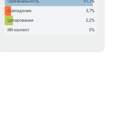
Оригинальность
91,1%
Совпадения
3,7%
Цитирования
5,2%
ИИ-контент
0%