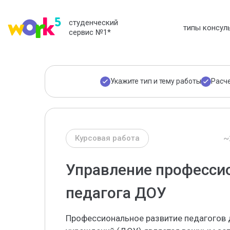
студенческий
типы консул
сервис №1
*
Укажите тип и тему работы
Расч
~
Курсовая работа
Управление професси
педагога ДОУ
Профессиональное развитие педагогов