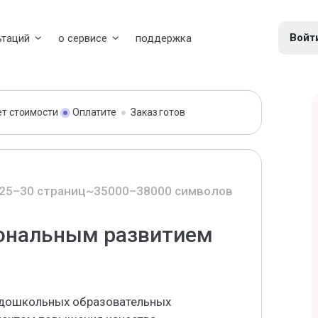
Войт
ьтаций
о сервисе
поддержка
ет стоимости
Оплатите
Заказ готов
25–30 страниц
~35000–38000 символов
ональным развитием
 дошкольных образовательных