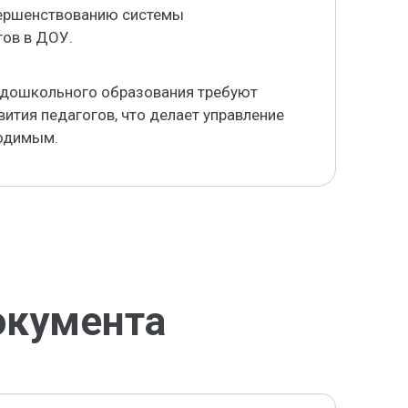
вершенствованию системы
гов в ДОУ.
 дошкольного образования требуют
ития педагогов, что делает управление
ходимым.
окумента