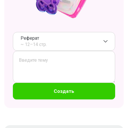
Реферат
~ 12–14 стр.
Создать