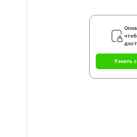
Опла
чтоб
дост
Узнать 