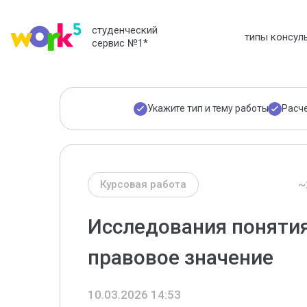
студенческий
типы консул
сервис №1
*
Укажите тип и тему работы
Расч
~
Курсовая работа
Исследования понятия
правовое значение
10.03.2026 14:53