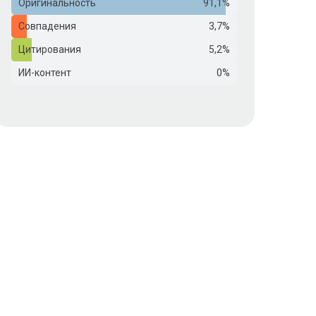
Оригинальность
91,1%
Совпадения
3,7%
Цитирования
5,2%
ИИ-контент
0%