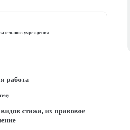
вательного учреждения
я работа
 тему
видов стажа, их правовое
чение