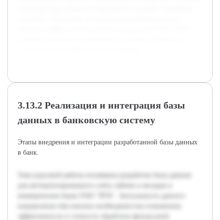
структуру базы данных и определить основные связующие
элементы. Ожидается, что итоговая разработка сможет
повысить эффективность работы сотрудников ПАО "ВТБ",
улучшить качество обслуживания и снизить вероятность
ошибок при учёте финансовых операций.
3.13.2 Реализация и интеграция базы
данных в банковскую систему
Этапы внедрения и интеграции разработанной базы данных
в банк.
Тема курсовой работы посвящена разработке базы данных
для автоматизированного учёта займов и вкладов в
коммерческом банке ПАО "ВТБ". Актуальность данного
направления обусловлена необходимостью повышения
эффективности и точности обработки финансовой