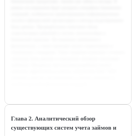
банковскими продуктами, такими как займы и вклады. В
рамках исследования будет раскрыта специфика банковских
операций, особенности проектирования информационных
систем в финансовой организации и методы моделирования
базы данных. Предварительно выполнен обзор
существующих решений и систем, используемых в
банковской практике. Исследованы требования к
функционалу, а также проведён анализ нормативных и
технических стандартов. Такие сведения позволяют уточнить
структуру базы данных и определить основные связующие
элементы. Ожидается, что итоговая разработка сможет
повысить эффективность работы сотрудников ПАО "ВТБ",
улучшить качество обслуживания и снизить вероятность
ошибок при учёте финансовых операций.
Глава 2. Аналитический обзор
существующих систем учета займов и