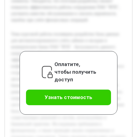
элементы. Ожидается, что итоговая разработка сможет
повысить эффективность работы сотрудников ПАО "ВТБ",
улучшить качество обслуживания и снизить вероятность
ошибок при учёте финансовых операций.
Тема курсовой работы посвящена разработке базы данных
для автоматизированного учёта займов и вкладов в
коммерческом банке ПАО "ВТБ". Актуальность данного
направления обусловлена необходимостью повышения
эффективности и точности обработки финансовой
Оплатите,
информации в банковской сфере. Цель работы заключается в
чтобы получить
создании модели базы данных, способной обеспечить
доступ
автоматизацию основных процессов учёта и управления
банковскими продуктами, такими как займы и вклады. В
рамках исследования будет раскрыта специфика банковских
Узнать стоимость
операций, особенности проектирования информационных
систем в финансовой организации и методы моделирования
базы данных. Предварительно выполнен обзор
существующих решений и систем, используемых в
банковской практике. Исследованы требования к
функционалу, а также проведён анализ нормативных и
технических стандартов. Такие сведения позволяют уточнить