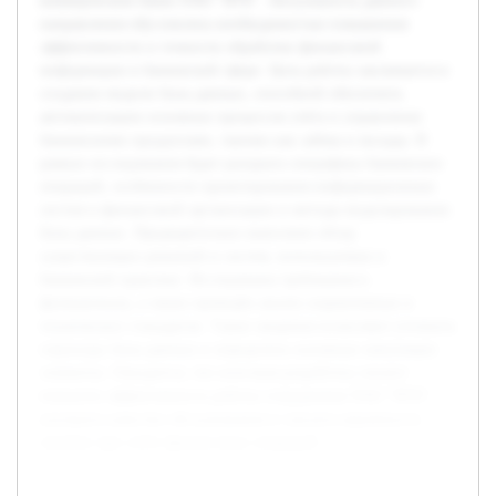
коммерческом банке ПАО "ВТБ". Актуальность данного
направления обусловлена необходимостью повышения
эффективности и точности обработки финансовой
информации в банковской сфере. Цель работы заключается в
создании модели базы данных, способной обеспечить
автоматизацию основных процессов учёта и управления
банковскими продуктами, такими как займы и вклады. В
рамках исследования будет раскрыта специфика банковских
операций, особенности проектирования информационных
систем в финансовой организации и методы моделирования
базы данных. Предварительно выполнен обзор
существующих решений и систем, используемых в
банковской практике. Исследованы требования к
функционалу, а также проведён анализ нормативных и
технических стандартов. Такие сведения позволяют уточнить
структуру базы данных и определить основные связующие
элементы. Ожидается, что итоговая разработка сможет
повысить эффективность работы сотрудников ПАО "ВТБ",
улучшить качество обслуживания и снизить вероятность
ошибок при учёте финансовых операций.