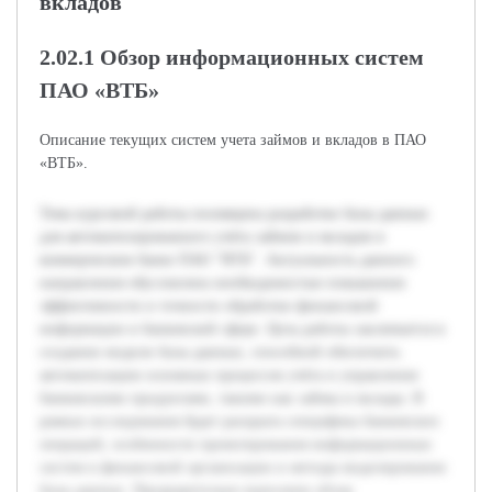
вкладов
2.02.1 Обзор информационных систем
ПАО «ВТБ»
Описание текущих систем учета займов и вкладов в ПАО
«ВТБ».
Тема курсовой работы посвящена разработке базы данных
для автоматизированного учёта займов и вкладов в
коммерческом банке ПАО "ВТБ". Актуальность данного
направления обусловлена необходимостью повышения
эффективности и точности обработки финансовой
информации в банковской сфере. Цель работы заключается в
создании модели базы данных, способной обеспечить
автоматизацию основных процессов учёта и управления
банковскими продуктами, такими как займы и вклады. В
рамках исследования будет раскрыта специфика банковских
операций, особенности проектирования информационных
систем в финансовой организации и методы моделирования
базы данных. Предварительно выполнен обзор