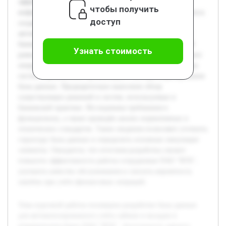
эффективности и точности обработки финансовой
чтобы получить
информации в банковской сфере. Цель работы заключается в
доступ
создании модели базы данных, способной обеспечить
автоматизацию основных процессов учёта и управления
банковскими продуктами, такими как займы и вклады. В
Узнать стоимость
рамках исследования будет раскрыта специфика банковских
операций, особенности проектирования информационных
систем в финансовой организации и методы моделирования
базы данных. Предварительно выполнен обзор
существующих решений и систем, используемых в
банковской практике. Исследованы требования к
функционалу, а также проведён анализ нормативных и
технических стандартов. Такие сведения позволяют уточнить
структуру базы данных и определить основные связующие
элементы. Ожидается, что итоговая разработка сможет
повысить эффективность работы сотрудников ПАО "ВТБ",
улучшить качество обслуживания и снизить вероятность
ошибок при учёте финансовых операций.
Тема курсовой работы посвящена разработке базы данных
для автоматизированного учёта займов и вкладов в