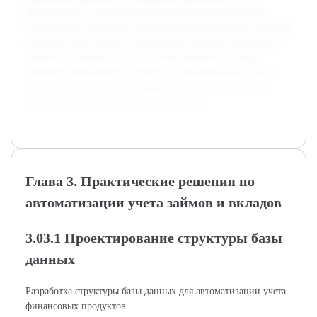
функционалу, а также проведён анализ нормативных и
технических стандартов. Такие сведения позволяют уточнить
структуру базы данных и определить основные связующие
элементы. Ожидается, что итоговая разработка сможет
повысить эффективность работы сотрудников ПАО "ВТБ",
улучшить качество обслуживания и снизить вероятность
ошибок при учёте финансовых операций.
Глава 3. Практические решения по
автоматизации учета займов и вкладов
3.03.1 Проектирование структуры базы
данных
Разработка структуры базы данных для автоматизации учета
финансовых продуктов.