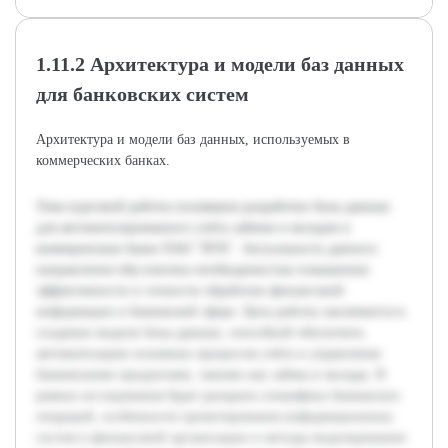
1.11.2 Архитектура и модели баз данных
для банковских систем
Архитектура и модели баз данных, используемых в
коммерческих банках.
Тема курсовой работы посвящена разработке базы данных
для автоматизированного учёта займов и вкладов в
коммерческом банке ПАО "ВТБ". Актуальность данного
направления обусловлена необходимостью повышения
эффективности и точности обработки финансовой
информации в банковской сфере. Цель работы заключается в
создании модели базы данных, способной обеспечить
автоматизацию основных процессов учёта и управления
банковскими продуктами, такими как займы и вклады. В
рамках исследования будет раскрыта специфика банковских
операций, особенности проектирования информационных
систем в финансовой организации и методы моделирования