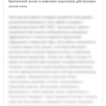
Критический анализ и выявление недостатков действующих
систем учета.
Тема курсовой работы посвящена разработке базы данных
для автоматизированного учёта займов и вкладов в
коммерческом банке ПАО "ВТБ". Актуальность данного
направления обусловлена необходимостью повышения
эффективности и точности обработки финансовой
информации в банковской сфере. Цель работы заключается в
создании модели базы данных, способной обеспечить
автоматизацию основных процессов учёта и управления
банковскими продуктами, такими как займы и вклады. В
рамках исследования будет раскрыта специфика банковских
операций, особенности проектирования информационных
систем в финансовой организации и методы моделирования
базы данных. Предварительно выполнен обзор
существующих решений и систем, используемых в
банковской практике. Исследованы требования к
функционалу, а также проведён анализ нормативных и
технических стандартов. Такие сведения позволяют уточнить
структуру базы данных и определить основные связующие