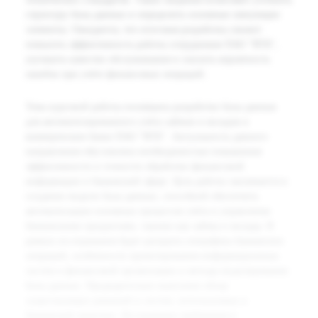
структуру базы данных и определить основные связующие
элементы. Ожидается, что итоговая разработка сможет
повысить эффективность работы сотрудников ПАО "ВТБ",
улучшить качество обслуживания и снизить вероятность
ошибок при учёте финансовых операций.
Тема курсовой работы посвящена разработке базы данных
для автоматизированного учёта займов и вкладов в
коммерческом банке ПАО "ВТБ". Актуальность данного
направления обусловлена необходимостью повышения
эффективности и точности обработки финансовой
информации в банковской сфере. Цель работы заключается в
создании модели базы данных, способной обеспечить
автоматизацию основных процессов учёта и управления
банковскими продуктами, такими как займы и вклады. В
рамках исследования будет раскрыта специфика банковских
операций, особенности проектирования информационных
систем в финансовой организации и методы моделирования
базы данных. Предварительно выполнен обзор
существующих решений и систем, используемых в
банковской практике. Исследованы требования к