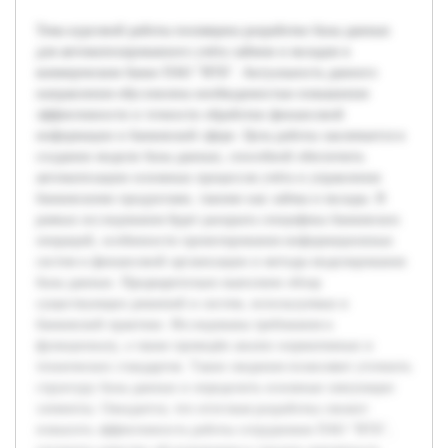
Тема курсовой работы посвящена разработке базы данных
для автоматизированного учёта займов и вкладов в
коммерческом банке ПАО "ВТБ". Актуальность данного
направления обусловлена необходимостью повышения
эффективности и точности обработки финансовой
информации в банковской сфере. Цель работы заключается в
создании модели базы данных, способной обеспечить
автоматизацию основных процессов учёта и управления
банковскими продуктами, такими как займы и вклады. В
рамках исследования будет раскрыта специфика банковских
операций, особенности проектирования информационных
систем в финансовой организации и методы моделирования
базы данных. Предварительно выполнен обзор
существующих решений и систем, используемых в
банковской практике. Исследованы требования к
функционалу, а также проведён анализ нормативных и
технических стандартов. Такие сведения позволяют уточнить
структуру базы данных и определить основные связующие
элементы. Ожидается, что итоговая разработка сможет
повысить эффективность работы сотрудников ПАО "ВТБ",