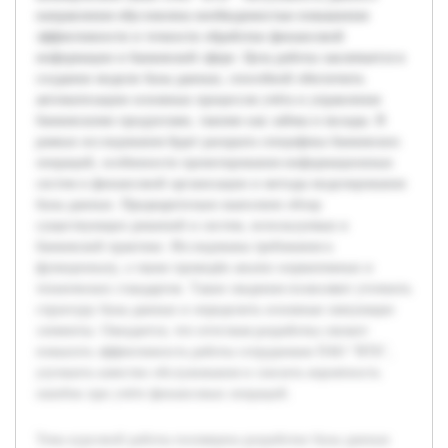
направления обусловлена необходимостью повышения
эффективности и точности обработки финансовой
информации в банковской сфере. Цель работы заключается в
создании модели базы данных, способной обеспечить
автоматизацию основных процессов учёта и управления
банковскими продуктами, такими как займы и вклады. В
рамках исследования будет раскрыта специфика банковских
операций, особенности проектирования информационных
систем в финансовой организации и методы моделирования
базы данных. Предварительно выполнен обзор
существующих решений и систем, используемых в
банковской практике. Исследованы требования к
функционалу, а также проведён анализ нормативных и
технических стандартов. Такие сведения позволяют уточнить
структуру базы данных и определить основные связующие
элементы. Ожидается, что итоговая разработка сможет
повысить эффективность работы сотрудников ПАО "ВТБ",
улучшить качество обслуживания и снизить вероятность
ошибок при учёте финансовых операций.
Тема курсовой работы посвящена разработке базы данных