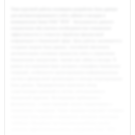
Тема курсовой работы посвящена разработке базы данных
для автоматизированного учёта займов и вкладов в
коммерческом банке ПАО "ВТБ". Актуальность данного
направления обусловлена необходимостью повышения
эффективности и точности обработки финансовой
информации в банковской сфере. Цель работы заключается в
создании модели базы данных, способной обеспечить
автоматизацию основных процессов учёта и управления
банковскими продуктами, такими как займы и вклады. В
рамках исследования будет раскрыта специфика банковских
операций, особенности проектирования информационных
систем в финансовой организации и методы моделирования
базы данных. Предварительно выполнен обзор
существующих решений и систем, используемых в
банковской практике. Исследованы требования к
функционалу, а также проведён анализ нормативных и
технических стандартов. Такие сведения позволяют уточнить
структуру базы данных и определить основные связующие
элементы. Ожидается, что итоговая разработка сможет
повысить эффективность работы сотрудников ПАО "ВТБ",