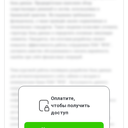
базы данных. Предварительно выполнен обзор
существующих решений и систем, используемых в
банковской практике. Исследованы требования к
функционалу, а также проведён анализ нормативных и
технических стандартов. Такие сведения позволяют уточнить
структуру базы данных и определить основные связующие
элементы. Ожидается, что итоговая разработка сможет
повысить эффективность работы сотрудников ПАО "ВТБ",
улучшить качество обслуживания и снизить вероятность
ошибок при учёте финансовых операций.
Тема курсовой работы посвящена разработке базы данных
для автоматизированного учёта займов и вкладов в
коммерческом банке ПАО "ВТБ". Актуальность данного
направления обусловлена необходимостью повышения
эффективности и точности обработки финансовой
Оплатите,
информации в банковской сфере. Цель работы заключается в
чтобы получить
создании модели базы данных, способной обеспечить
доступ
автоматизацию основных процессов учёта и управления
банковскими продуктами, такими как займы и вклады. В
рамках исследования будет раскрыта специфика банковских