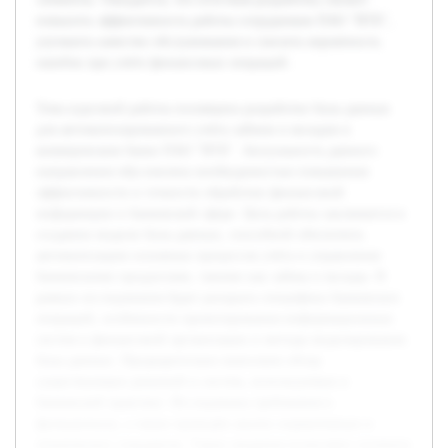
повысить эффективность работы сотрудников ПАО "ВТБ",
улучшить качество обслуживания и снизить вероятность
ошибок при учёте финансовых операций.
Тема курсовой работы посвящена разработке базы данных
для автоматизированного учёта займов и вкладов в
коммерческом банке ПАО "ВТБ". Актуальность данного
направления обусловлена необходимостью повышения
эффективности и точности обработки финансовой
информации в банковской сфере. Цель работы заключается в
создании модели базы данных, способной обеспечить
автоматизацию основных процессов учёта и управления
банковскими продуктами, такими как займы и вклады. В
рамках исследования будет раскрыта специфика банковских
операций, особенности проектирования информационных
систем в финансовой организации и методы моделирования
базы данных. Предварительно выполнен обзор
существующих решений и систем, используемых в
банковской практике. Исследованы требования к
функционалу, а также проведён анализ нормативных и
технических стандартов. Такие сведения позволяют уточнить