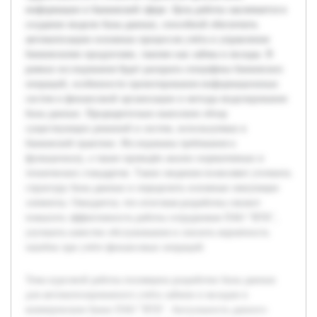
информации в банковской сфере. Цель работы заключается в
создании модели базы данных, способной обеспечить
автоматизацию основных процессов учёта и управления
банковскими продуктами, такими как займы и вклады. В
рамках исследования будет раскрыта специфика банковских
операций, особенности проектирования информационных
систем в финансовой организации и методы моделирования
базы данных. Предварительно выполнен обзор
существующих решений и систем, используемых в
банковской практике. Исследованы требования к
функционалу, а также проведён анализ нормативных и
технических стандартов. Такие сведения позволяют уточнить
структуру базы данных и определить основные связующие
элементы. Ожидается, что итоговая разработка сможет
повысить эффективность работы сотрудников ПАО "ВТБ",
улучшить качество обслуживания и снизить вероятность
ошибок при учёте финансовых операций.
Тема курсовой работы посвящена разработке базы данных
для автоматизированного учёта займов и вкладов в
коммерческом банке ПАО "ВТБ". Актуальность данного