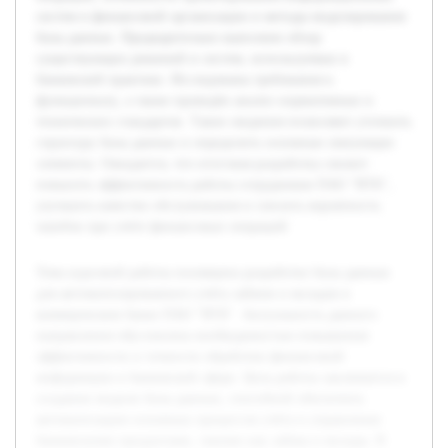
систем в финансовой организации и методы моделирования
базы данных. Предварительно выполнен обзор
существующих решений и систем, используемых в
банковской практике. Исследованы требования к
функционалу, а также проведён анализ нормативных и
технических стандартов. Такие сведения позволяют уточнить
структуру базы данных и определить основные связующие
элементы. Ожидается, что итоговая разработка сможет
повысить эффективность работы сотрудников ПАО "ВТБ",
улучшить качество обслуживания и снизить вероятность
ошибок при учёте финансовых операций.
Тема курсовой работы посвящена разработке базы данных
для автоматизированного учёта займов и вкладов в
коммерческом банке ПАО "ВТБ". Актуальность данного
направления обусловлена необходимостью повышения
эффективности и точности обработки финансовой
информации в банковской сфере. Цель работы заключается в
создании модели базы данных, способной обеспечить
автоматизацию основных процессов учёта и управления
банковскими продуктами, такими как займы и вклады. В