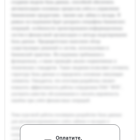
создании модели базы данных, способной обеспечить
автоматизацию основных процессов учёта и управления
банковскими продуктами, такими как займы и вклады. В
рамках исследования будет раскрыта специфика банковских
операций, особенности проектирования информационных
систем в финансовой организации и методы моделирования
базы данных. Предварительно выполнен обзор
существующих решений и систем, используемых в
банковской практике. Исследованы требования к
функционалу, а также проведён анализ нормативных и
технических стандартов. Такие сведения позволяют уточнить
структуру базы данных и определить основные связующие
элементы. Ожидается, что итоговая разработка сможет
повысить эффективность работы сотрудников ПАО "ВТБ",
улучшить качество обслуживания и снизить вероятность
ошибок при учёте финансовых операций.
Тема курсовой работы посвящена разработке базы данных
для автоматизированного учёта займов и вкладов в
коммерческом банке ПАО "ВТБ". Актуальность данного
направления обусловлена необходимостью повышения
Оплатите,