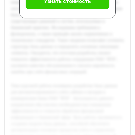
Узнать стоимость
операций, особенности проектирования информационных
систем в финансовой организации и методы моделирования
базы данных. Предварительно выполнен обзор
существующих решений и систем, используемых в
банковской практике. Исследованы требования к
функционалу, а также проведён анализ нормативных и
технических стандартов. Такие сведения позволяют уточнить
структуру базы данных и определить основные связующие
элементы. Ожидается, что итоговая разработка сможет
повысить эффективность работы сотрудников ПАО "ВТБ",
улучшить качество обслуживания и снизить вероятность
ошибок при учёте финансовых операций.
Тема курсовой работы посвящена разработке базы данных
для автоматизированного учёта займов и вкладов в
коммерческом банке ПАО "ВТБ". Актуальность данного
направления обусловлена необходимостью повышения
эффективности и точности обработки финансовой
информации в банковской сфере. Цель работы заключается в
создании модели базы данных, способной обеспечить
автоматизацию основных процессов учёта и управления