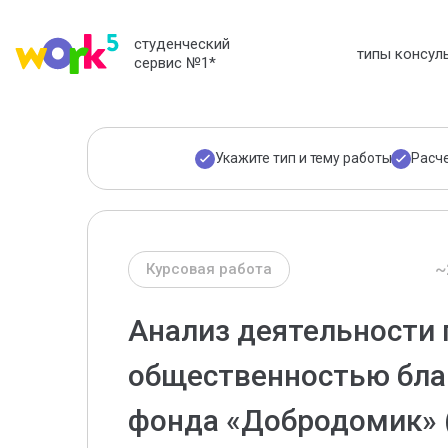
студенческий
типы консул
сервис №1
*
Укажите тип и тему работы
Расч
~
Курсовая работа
Анализ деятельности 
общественностью бла
фонда «Добродомик»