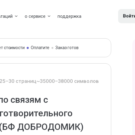
Войт
ьтаций
о сервисе
поддержка
ет стоимости
Оплатите
Заказ готов
25–30 страниц
~35000–38000 символов
по связям с
готворительного
 (БФ ДОБРОДОМИК)