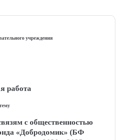
вательного учреждения
я работа
 тему
связям с общественностью
онда «Добродомик» (БФ