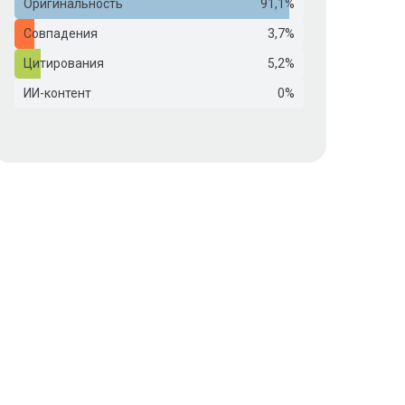
Оригинальность
91,1%
Совпадения
3,7%
Цитирования
5,2%
ИИ-контент
0%