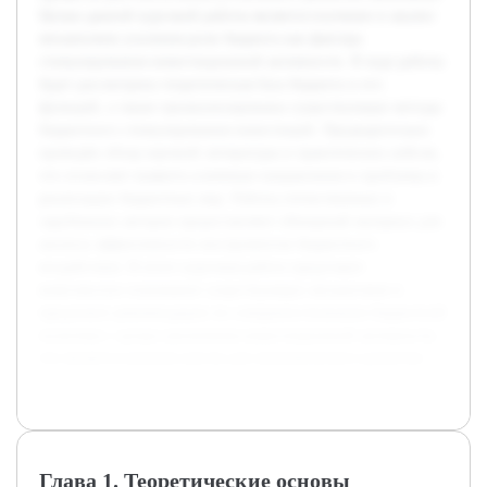
Целью данной курсовой работы является изучение и анализ
механизмов усиления роли бюджета как фактора
стимулирования инвестиционной активности. В ходе работы
будет рассмотрена теоретическая база бюджета и его
функций, а также проанализированы существующие методы
бюджетного стимулирования инвестиций. Предварительно
проведён обзор научной литературы и практических кейсов,
что позволяет выявить ключевые направления и проблемы в
реализации бюджетных мер. Работы отечественных и
зарубежных авторов предоставляют обширный материал для
анализа эффективности инструментов бюджетного
воздействия. В итоге курсовая работа представит
комплексное понимание существующих механизмов и
предложит рекомендации по совершенствованию бюджетной
политики с целью увеличения инвестиционной активности,
что является важным шагом для экономического развития.
Глава 1. Теоретические основы