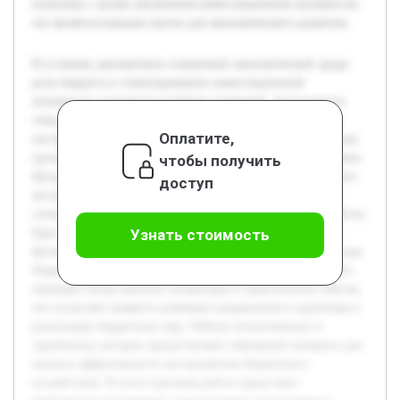
политики с целью увеличения инвестиционной активности,
что является важным шагом для экономического развития.
В условиях динамичных изменений экономической среды
роль бюджета в стимулировании инвестиционной
активности становится особенно значимой. Актуальность
темы обусловлена необходимостью поиска эффективных
Оплатите,
инструментов бюджетного воздействия на инвестиционные
процессы для обеспечения устойчивого развития экономики.
чтобы получить
Целью данной курсовой работы является изучение и анализ
доступ
механизмов усиления роли бюджета как фактора
стимулирования инвестиционной активности. В ходе работы
будет рассмотрена теоретическая база бюджета и его
Узнать стоимость
функций, а также проанализированы существующие методы
бюджетного стимулирования инвестиций. Предварительно
проведён обзор научной литературы и практических кейсов,
что позволяет выявить ключевые направления и проблемы в
реализации бюджетных мер. Работы отечественных и
зарубежных авторов предоставляют обширный материал для
анализа эффективности инструментов бюджетного
воздействия. В итоге курсовая работа представит