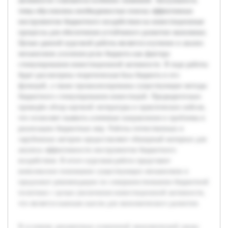
активности становится особенно значимой. Актуальность
темы обусловлена необходимостью поиска эффективных
инструментов бюджетного воздействия на инвестиционные
процессы для обеспечения устойчивого развития экономики.
Целью данной курсовой работы является изучение и анализ
механизмов усиления роли бюджета как фактора
стимулирования инвестиционной активности. В ходе работы
будет рассмотрена теоретическая база бюджета и его
функций, а также проанализированы существующие методы
бюджетного стимулирования инвестиций. Предварительно
проведён обзор научной литературы и практических кейсов,
что позволяет выявить ключевые направления и проблемы в
реализации бюджетных мер. Работы отечественных и
зарубежных авторов предоставляют обширный материал для
анализа эффективности инструментов бюджетного
воздействия. В итоге курсовая работа представит
комплексное понимание существующих механизмов и
предложит рекомендации по совершенствованию бюджетной
политики с целью увеличения инвестиционной активности,
что является важным шагом для экономического развития.
В условиях динамичных изменений экономической среды