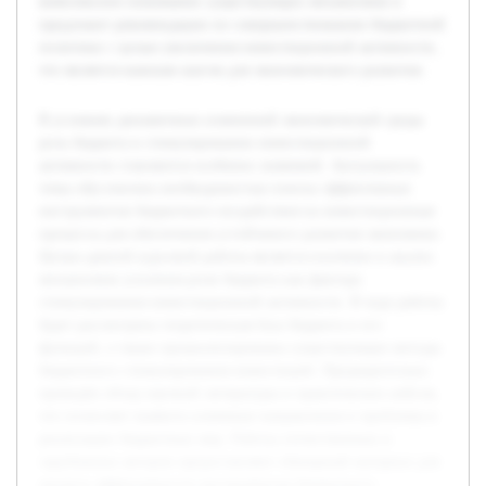
комплексное понимание существующих механизмов и
предложит рекомендации по совершенствованию бюджетной
политики с целью увеличения инвестиционной активности,
что является важным шагом для экономического развития.
В условиях динамичных изменений экономической среды
роль бюджета в стимулировании инвестиционной
активности становится особенно значимой. Актуальность
темы обусловлена необходимостью поиска эффективных
инструментов бюджетного воздействия на инвестиционные
процессы для обеспечения устойчивого развития экономики.
Целью данной курсовой работы является изучение и анализ
механизмов усиления роли бюджета как фактора
стимулирования инвестиционной активности. В ходе работы
будет рассмотрена теоретическая база бюджета и его
функций, а также проанализированы существующие методы
бюджетного стимулирования инвестиций. Предварительно
проведён обзор научной литературы и практических кейсов,
что позволяет выявить ключевые направления и проблемы в
реализации бюджетных мер. Работы отечественных и
зарубежных авторов предоставляют обширный материал для
анализа эффективности инструментов бюджетного