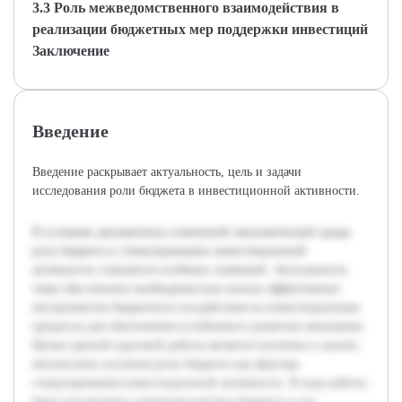
3.3 Роль межведомственного взаимодействия в
реализации бюджетных мер поддержки инвестиций
Заключение
Введение
Введение раскрывает актуальность, цель и задачи
исследования роли бюджета в инвестиционной активности.
В условиях динамичных изменений экономической среды
роль бюджета в стимулировании инвестиционной
активности становится особенно значимой. Актуальность
темы обусловлена необходимостью поиска эффективных
инструментов бюджетного воздействия на инвестиционные
процессы для обеспечения устойчивого развития экономики.
Целью данной курсовой работы является изучение и анализ
механизмов усиления роли бюджета как фактора
стимулирования инвестиционной активности. В ходе работы
будет рассмотрена теоретическая база бюджета и его