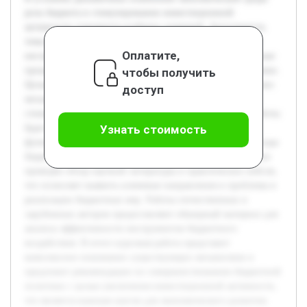
роль бюджета в стимулировании инвестиционной
активности становится особенно значимой. Актуальность
темы обусловлена необходимостью поиска эффективных
Оплатите,
инструментов бюджетного воздействия на инвестиционные
процессы для обеспечения устойчивого развития экономики.
чтобы получить
Целью данной курсовой работы является изучение и анализ
доступ
механизмов усиления роли бюджета как фактора
стимулирования инвестиционной активности. В ходе работы
будет рассмотрена теоретическая база бюджета и его
Узнать стоимость
функций, а также проанализированы существующие методы
бюджетного стимулирования инвестиций. Предварительно
проведён обзор научной литературы и практических кейсов,
что позволяет выявить ключевые направления и проблемы в
реализации бюджетных мер. Работы отечественных и
зарубежных авторов предоставляют обширный материал для
анализа эффективности инструментов бюджетного
воздействия. В итоге курсовая работа представит
комплексное понимание существующих механизмов и
предложит рекомендации по совершенствованию бюджетной
политики с целью увеличения инвестиционной активности,
что является важным шагом для экономического развития.