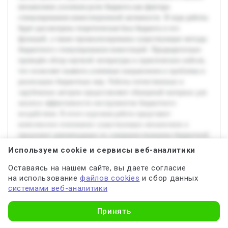
механизмов усиления роли бюджета как фактора
стимулирования инвестиционной активности. В ходе работы
будет рассмотрена теоретическая база бюджета и его
функций, а также проанализированы существующие методы
бюджетного стимулирования инвестиций. Предварительно
проведён обзор научной литературы и практических кейсов,
что позволяет выявить ключевые направления и проблемы в
реализации бюджетных мер. Работы отечественных и
зарубежных авторов предоставляют обширный материал для
анализа эффективности инструментов бюджетного
воздействия. В итоге курсовая работа представит
комплексное понимание существующих механизмов и
предложит рекомендации по совершенствованию бюджетной
политики с целью увеличения инвестиционной активности,
Используем cookie и сервисы веб-аналитики
что является важным шагом для экономического развития.
Оставаясь на нашем сайте, вы даете согласие
на использование
файлов cookies
и сбор данных
В условиях динамичных изменений экономической среды
системами веб-аналитики
роль бюджета в стимулировании инвестиционной
активности становится особенно значимой. Актуальность
Узнать стоимость
Принять
темы обусловлена необходимостью поиска эффективных
Оплатите,
инструментов бюджетного воздействия на инвестиционные