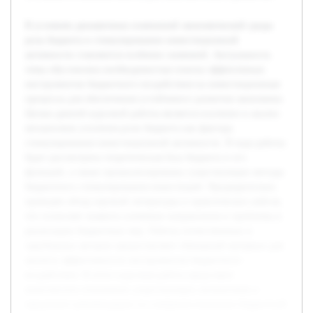
В условиях динамичных изменений экономической среды
роль бюджета в стимулировании инвестиционной
активности становится особенно значимой. Актуальность
темы обусловлена необходимостью поиска эффективных
инструментов бюджетного воздействия на инвестиционные
процессы для обеспечения устойчивого развития экономики.
Целью данной курсовой работы является изучение и анализ
механизмов усиления роли бюджета как фактора
стимулирования инвестиционной активности. В ходе работы
будет рассмотрена теоретическая база бюджета и его
функций, а также проанализированы существующие методы
бюджетного стимулирования инвестиций. Предварительно
проведён обзор научной литературы и практических кейсов,
что позволяет выявить ключевые направления и проблемы в
реализации бюджетных мер. Работы отечественных и
зарубежных авторов предоставляют обширный материал для
анализа эффективности инструментов бюджетного
воздействия. В итоге курсовая работа представит
комплексное понимание существующих механизмов и
предложит рекомендации по совершенствованию бюджетной