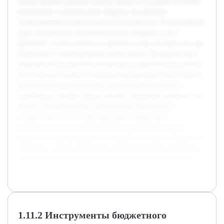
Целью данной курсовой работы является изучение и анализ
механизмов усиления роли бюджета как фактора
стимулирования инвестиционной активности. В ходе работы
будет рассмотрена теоретическая база бюджета и его
функций, а также проанализированы существующие методы
бюджетного стимулирования инвестиций. Предварительно
проведён обзор научной литературы и практических кейсов,
что позволяет выявить ключевые направления и проблемы в
реализации бюджетных мер. Работы отечественных и
зарубежных авторов предоставляют обширный материал для
анализа эффективности инструментов бюджетного
воздействия. В итоге курсовая работа представит
комплексное понимание существующих механизмов и
предложит рекомендации по совершенствованию бюджетной
политики с целью увеличения инвестиционной активности,
что является важным шагом для экономического развития.
1.11.2 Инструменты бюджетного