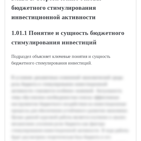
бюджетного стимулирования
инвестиционной активности
1.01.1 Понятие и сущность бюджетного
стимулирования инвестиций
Подраздел объясняет ключевые понятия и сущность
бюджетного стимулирования инвестиций.
В условиях динамичных изменений экономической среды
роль бюджета в стимулировании инвестиционной
активности становится особенно значимой. Актуальность
темы обусловлена необходимостью поиска эффективных
инструментов бюджетного воздействия на инвестиционные
процессы для обеспечения устойчивого развития экономики.
Целью данной курсовой работы является изучение и анализ
механизмов усиления роли бюджета как фактора
стимулирования инвестиционной активности. В ходе работы
будет рассмотрена теоретическая база бюджета и его