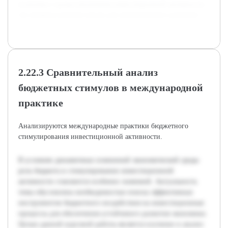
политики с целью увеличения инвестиционной активности,
что является важным шагом для экономического развития.
2.22.3 Сравнительный анализ
бюджетных стимулов в международной
практике
Анализируются международные практики бюджетного
стимулирования инвестиционной активности.
В условиях динамичных изменений экономической среды
роль бюджета в стимулировании инвестиционной
активности становится особенно значимой. Актуальность
темы обусловлена необходимостью поиска эффективных
инструментов бюджетного воздействия на инвестиционные
процессы для обеспечения устойчивого развития экономики.
Целью данной курсовой работы является изучение и анализ