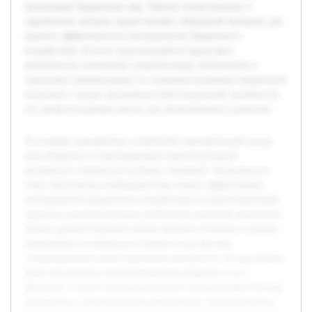
реализации бюджетных мер. Работы отечественных и
зарубежных авторов предоставляют обширный материал для
анализа эффективности инструментов бюджетного
воздействия. В итоге курсовая работа представит
комплексное понимание существующих механизмов и
предложит рекомендации по совершенствованию бюджетной
политики с целью увеличения инвестиционной активности,
что является важным шагом для экономического развития.
В условиях динамичных изменений экономической среды
роль бюджета в стимулировании инвестиционной
активности становится особенно значимой. Актуальность
темы обусловлена необходимостью поиска эффективных
инструментов бюджетного воздействия на инвестиционные
процессы для обеспечения устойчивого развития экономики.
Целью данной курсовой работы является изучение и анализ
механизмов усиления роли бюджета как фактора
стимулирования инвестиционной активности. В ходе работы
будет рассмотрена теоретическая база бюджета и его
функций, а также проанализированы существующие методы
бюджетного стимулирования инвестиций. Предварительно