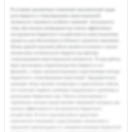
В условиях динамичных изменений экономической среды
роль бюджета в стимулировании инвестиционной
активности становится особенно значимой. Актуальность
темы обусловлена необходимостью поиска эффективных
инструментов бюджетного воздействия на инвестиционные
процессы для обеспечения устойчивого развития экономики.
Целью данной курсовой работы является изучение и анализ
механизмов усиления роли бюджета как фактора
стимулирования инвестиционной активности. В ходе работы
будет рассмотрена теоретическая база бюджета и его
функций, а также проанализированы существующие методы
бюджетного стимулирования инвестиций. Предварительно
проведён обзор научной литературы и практических кейсов,
что позволяет выявить ключевые направления и проблемы в
реализации бюджетных мер. Работы отечественных и
зарубежных авторов предоставляют обширный материал для
анализа эффективности инструментов бюджетного
воздействия. В итоге курсовая работа представит
комплексное понимание существующих механизмов и
предложит рекомендации по совершенствованию бюджетной