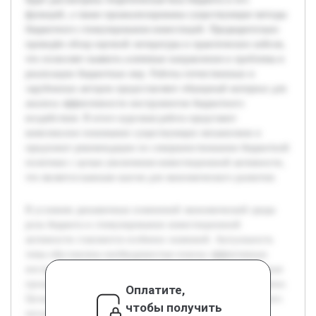
функций, а также проанализированы существующие методы
бюджетного стимулирования инвестиций. Предварительно
проведён обзор научной литературы и практических кейсов,
что позволяет выявить ключевые направления и проблемы в
реализации бюджетных мер. Работы отечественных и
зарубежных авторов предоставляют обширный материал для
анализа эффективности инструментов бюджетного
воздействия. В итоге курсовая работа представит
комплексное понимание существующих механизмов и
предложит рекомендации по совершенствованию бюджетной
политики с целью увеличения инвестиционной активности,
что является важным шагом для экономического развития.
В условиях динамичных изменений экономической среды
роль бюджета в стимулировании инвестиционной
активности становится особенно значимой. Актуальность
темы обусловлена необходимостью поиска эффективных
инструментов бюджетного воздействия на инвестиционные
процессы для обеспечения устойчивого развития экономики.
Оплатите,
Целью данной курсовой работы является изучение и анализ
чтобы получить
механизмов усиления роли бюджета как фактора