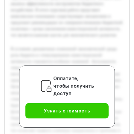
анализа эффективности инструментов бюджетного
воздействия. В итоге курсовая работа представит
комплексное понимание существующих механизмов и
предложит рекомендации по совершенствованию бюджетной
политики с целью увеличения инвестиционной активности,
что является важным шагом для экономического развития.
В условиях динамичных изменений экономической среды
роль бюджета в стимулировании инвестиционной
активности становится особенно значимой. Актуальность
темы обусловлена необходимостью поиска эффективных
инструментов бюджетного воздействия на инвестиционные
Оплатите,
процессы для обеспечения устойчивого развития экономики.
чтобы получить
Целью данной курсовой работы является изучение и анализ
доступ
механизмов усиления роли бюджета как фактора
стимулирования инвестиционной активности. В ходе работы
будет рассмотрена теоретическая база бюджета и его
Узнать стоимость
функций, а также проанализированы существующие методы
бюджетного стимулирования инвестиций. Предварительно
проведён обзор научной литературы и практических кейсов,
что позволяет выявить ключевые направления и проблемы в