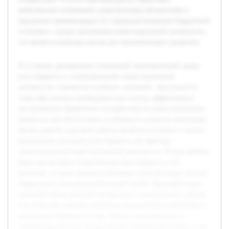
комплексное понимание существующих механизмов и
предложит рекомендации по совершенствованию бюджетной
политики с целью увеличения инвестиционной активности,
что является важным шагом для экономического развития.
В условиях динамичных изменений экономической среды
роль бюджета в стимулировании инвестиционной
активности становится особенно значимой. Актуальность
темы обусловлена необходимостью поиска эффективных
инструментов бюджетного воздействия на инвестиционные
процессы для обеспечения устойчивого развития экономики.
Целью данной курсовой работы является изучение и анализ
механизмов усиления роли бюджета как фактора
стимулирования инвестиционной активности. В ходе работы
будет рассмотрена теоретическая база бюджета и его
функций, а также проанализированы существующие методы
бюджетного стимулирования инвестиций. Предварительно
проведён обзор научной литературы и практических кейсов,
что позволяет выявить ключевые направления и проблемы в
реализации бюджетных мер. Работы отечественных и
зарубежных авторов предоставляют обширный материал для