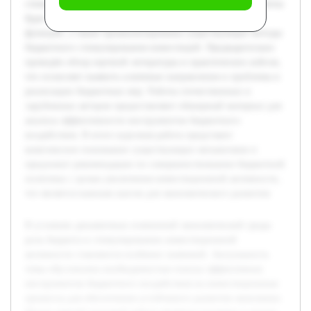
стимулирования инвестиционной активности. В ходе работы
будет рассмотрена теоретическая база бюджета и его
функций, а также проанализированы существующие методы
бюджетного стимулирования инвестиций. Предварительно
проведён обзор научной литературы и практических кейсов,
что позволяет выявить ключевые направления и проблемы в
реализации бюджетных мер. Работы отечественных и
зарубежных авторов предоставляют обширный материал для
анализа эффективности инструментов бюджетного
воздействия. В итоге курсовая работа представит
комплексное понимание существующих механизмов и
предложит рекомендации по совершенствованию бюджетной
политики с целью увеличения инвестиционной активности,
что является важным шагом для экономического развития.
В условиях динамичных изменений экономической среды
роль бюджета в стимулировании инвестиционной
активности становится особенно значимой. Актуальность
темы обусловлена необходимостью поиска эффективных
инструментов бюджетного воздействия на инвестиционные
процессы для обеспечения устойчивого развития экономики.