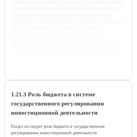
проведён обзор научной литературы и практических кейсов,
что позволяет выявить ключевые направления и проблемы в
реализации бюджетных мер. Работы отечественных и
зарубежных авторов предоставляют обширный материал для
анализа эффективности инструментов бюджетного
воздействия. В итоге курсовая работа представит
комплексное понимание существующих механизмов и
предложит рекомендации по совершенствованию бюджетной
политики с целью увеличения инвестиционной активности,
что является важным шагом для экономического развития.
1.21.3 Роль бюджета в системе
государственного регулирования
инвестиционной деятельности
Раздел исследует роль бюджета в государственном
регулировании инвестиционной деятельности.