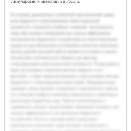
стимулирования инвестиций в России.
В условиях динамичных изменений экономической среды
роль бюджета в стимулировании инвестиционной
активности становится особенно значимой. Актуальность
темы обусловлена необходимостью поиска эффективных
инструментов бюджетного воздействия на инвестиционные
процессы для обеспечения устойчивого развития экономики.
Целью данной курсовой работы является изучение и анализ
механизмов усиления роли бюджета как фактора
стимулирования инвестиционной активности. В ходе работы
будет рассмотрена теоретическая база бюджета и его
функций, а также проанализированы существующие методы
бюджетного стимулирования инвестиций. Предварительно
проведён обзор научной литературы и практических кейсов,
что позволяет выявить ключевые направления и проблемы в
реализации бюджетных мер. Работы отечественных и
зарубежных авторов предоставляют обширный материал для
анализа эффективности инструментов бюджетного
воздействия. В итоге курсовая работа представит
комплексное понимание существующих механизмов и