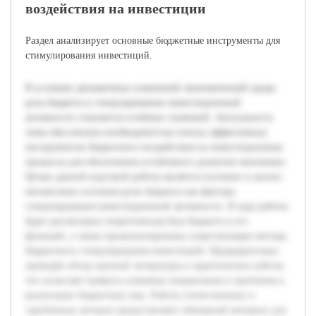
воздействия на инвестиции
Раздел анализирует основные бюджетные инструменты для
стимулирования инвестиций.
В условиях динамичных изменений экономической среды
роль бюджета в стимулировании инвестиционной
активности становится особенно значимой. Актуальность
темы обусловлена необходимостью поиска эффективных
инструментов бюджетного воздействия на инвестиционные
процессы для обеспечения устойчивого развития экономики.
Целью данной курсовой работы является изучение и анализ
механизмов усиления роли бюджета как фактора
стимулирования инвестиционной активности. В ходе работы
будет рассмотрена теоретическая база бюджета и его
функций, а также проанализированы существующие методы
бюджетного стимулирования инвестиций. Предварительно
проведён обзор научной литературы и практических кейсов,
что позволяет выявить ключевые направления и проблемы в
реализации бюджетных мер. Работы отечественных и
зарубежных авторов предоставляют обширный материал для