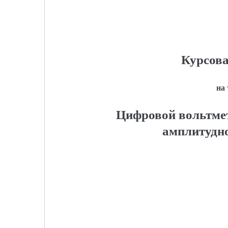
Курсова
на
Цифровой вольтмет
амплитудно