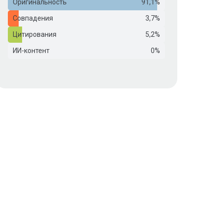
Оригинальность
91,1%
Совпадения
3,7%
Цитирования
5,2%
ИИ-контент
0%