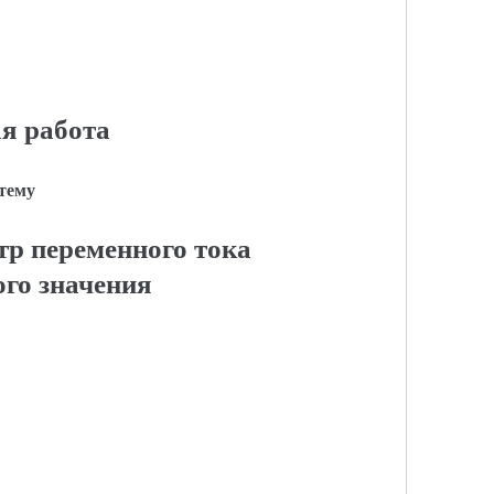
я работа
 тему
р переменного тока
го значения