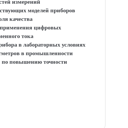
остей измерений
ествующих моделей приборов
оля качества
ы применения цифровых
менного тока
рибора в лабораторных условиях
тметров в промышленности
и по повышению точности