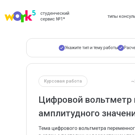
студенческий
типы консул
сервис №1
*
Укажите тип и тему работы
Расч
~
Курсовая работа
Цифровой вольтметр 
амплитудного значен
Тема цифрового вольтметра переменног