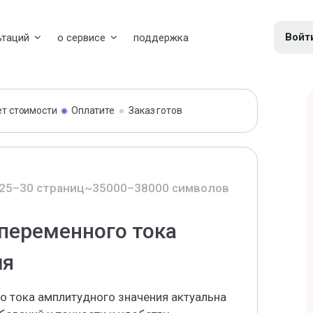
Войт
ьтаций
о сервисе
поддержка
ет стоимости
Оплатите
Заказ готов
25–30 страниц
~35000–38000 символов
переменного тока
ия
о тока амплитудного значения актуальна