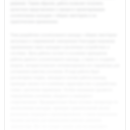
решения. Таким образом, работа позволит получить
целостное представление о процессе проектирования
усилительных каскадов с общим эмиттером и их
практическом применении.
Тема разработки усилительного каскада с общим эмиттером
актуальна в современной электронике благодаря широкому
применению таких каскадов в различных устройствах и
системах. Цель работы состоит в изучении принципов
работы данного усилительного каскада, а также в создании
модели, которая позволит оптимизировать его параметры для
улучшения качества усиления. В ходе работы будет
рассмотрена теория, лежащая в основе работы каскада,
проведен анализ его ключевых характеристик и разработана
схема с расчетом параметров. Особое внимание уделяется
определению усиления, входного и выходного
сопротивления. Предварительно была изучена литература по
аналогичным каскадам, проведен сравнительный анализ
различных подходов к проектированию, а также выполнены
базовые расчеты для определения рабочих режимов
транзистора. Все это создает основу для последующего