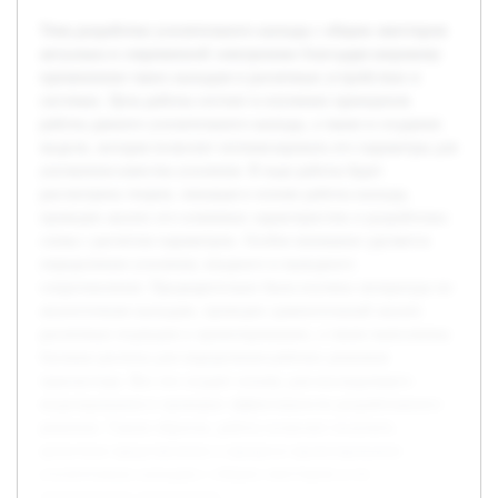
Тема разработки усилительного каскада с общим эмиттером
актуальна в современной электронике благодаря широкому
применению таких каскадов в различных устройствах и
системах. Цель работы состоит в изучении принципов
работы данного усилительного каскада, а также в создании
модели, которая позволит оптимизировать его параметры для
улучшения качества усиления. В ходе работы будет
рассмотрена теория, лежащая в основе работы каскада,
проведен анализ его ключевых характеристик и разработана
схема с расчетом параметров. Особое внимание уделяется
определению усиления, входного и выходного
сопротивления. Предварительно была изучена литература по
аналогичным каскадам, проведен сравнительный анализ
различных подходов к проектированию, а также выполнены
базовые расчеты для определения рабочих режимов
транзистора. Все это создает основу для последующего
моделирования и проверки эффективности разработанного
решения. Таким образом, работа позволит получить
целостное представление о процессе проектирования
усилительных каскадов с общим эмиттером и их
практическом применении.