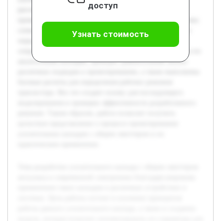
доступ
рассмотрена теория, лежащая в основе работы каскада,
проведен анализ его ключевых характеристик и разработана
схема с расчетом параметров. Особое внимание уделяется
Узнать стоимость
определению усиления, входного и выходного
сопротивления. Предварительно была изучена литература по
аналогичным каскадам, проведен сравнительный анализ
различных подходов к проектированию, а также выполнены
базовые расчеты для определения рабочих режимов
транзистора. Все это создает основу для последующего
моделирования и проверки эффективности разработанного
решения. Таким образом, работа позволит получить
целостное представление о процессе проектирования
усилительных каскадов с общим эмиттером и их
практическом применении.
Тема разработки усилительного каскада с общим эмиттером
актуальна в современной электронике благодаря широкому
применению таких каскадов в различных устройствах и
системах. Цель работы состоит в изучении принципов
работы данного усилительного каскада, а также в создании
модели, которая позволит оптимизировать его параметры для