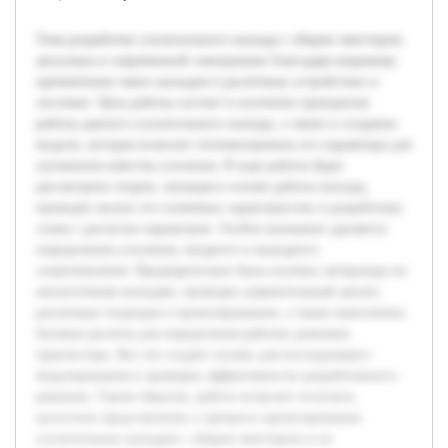
Тема разработки усилительного каскада с общим эмиттером
актуальна в современной электронике благодаря широкому
применению таких каскадов в различных устройствах и
системах. Цель работы состоит в изучении принципов
работы данного усилительного каскада, а также в создании
модели, которая позволит оптимизировать его параметры для
улучшения качества усиления. В ходе работы будет
рассмотрена теория, лежащая в основе работы каскада,
проведен анализ его ключевых характеристик и разработана
схема с расчетом параметров. Особое внимание уделяется
определению усиления, входного и выходного
сопротивления. Предварительно была изучена литература по
аналогичным каскадам, проведен сравнительный анализ
различных подходов к проектированию, а также выполнены
базовые расчеты для определения рабочих режимов
транзистора. Все это создает основу для последующего
моделирования и проверки эффективности разработанного
решения. Таким образом, работа позволит получить
целостное представление о процессе проектирования
усилительных каскадов с общим эмиттером и их