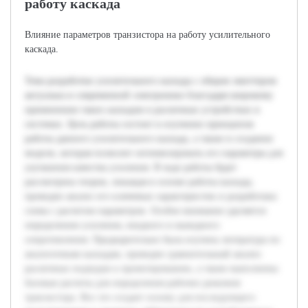
работу каскада
Влияние параметров транзистора на работу усилительного
каскада.
Тема разработки усилительного каскада с общим эмиттером
актуальна в современной электронике благодаря широкому
применению таких каскадов в различных устройствах и
системах. Цель работы состоит в изучении принципов
работы данного усилительного каскада, а также в создании
модели, которая позволит оптимизировать его параметры для
улучшения качества усиления. В ходе работы будет
рассмотрена теория, лежащая в основе работы каскада,
проведен анализ его ключевых характеристик и разработана
схема с расчетом параметров. Особое внимание уделяется
определению усиления, входного и выходного
сопротивления. Предварительно была изучена литература по
аналогичным каскадам, проведен сравнительный анализ
различных подходов к проектированию, а также выполнены
базовые расчеты для определения рабочих режимов
транзистора. Все это создает основу для последующего