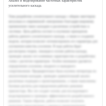
Анализ и моделирование частотных характеристик
усилительного каскада.
Тема разработки усилительного каскада с общим эмиттером
актуальна в современной электронике благодаря широкому
применению таких каскадов в различных устройствах и
системах. Цель работы состоит в изучении принципов
работы данного усилительного каскада, а также в создании
модели, которая позволит оптимизировать его параметры для
улучшения качества усиления. В ходе работы будет
рассмотрена теория, лежащая в основе работы каскада,
проведен анализ его ключевых характеристик и разработана
схема с расчетом параметров. Особое внимание уделяется
определению усиления, входного и выходного
сопротивления. Предварительно была изучена литература по
аналогичным каскадам, проведен сравнительный анализ
различных подходов к проектированию, а также выполнены
базовые расчеты для определения рабочих режимов
транзистора. Все это создает основу для последующего
моделирования и проверки эффективности разработанного
решения. Таким образом, работа позволит получить
целостное представление о процессе проектирования