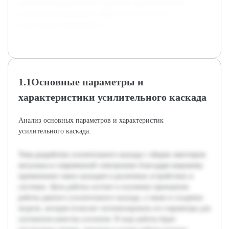
целостное представление о процессе проектирования
усилительных каскадов с общим эмиттером и их
практическом применении.
1.1Основные параметры и
характеристики усилительного каскада
Анализ основных параметров и характеристик
усилительного каскада.
Тема разработки усилительного каскада с общим эмиттером
актуальна в современной электронике благодаря широкому
применению таких каскадов в различных устройствах и
системах. Цель работы состоит в изучении принципов
работы данного усилительного каскада, а также в создании
модели, которая позволит оптимизировать его параметры для
улучшения качества усиления. В ходе работы будет