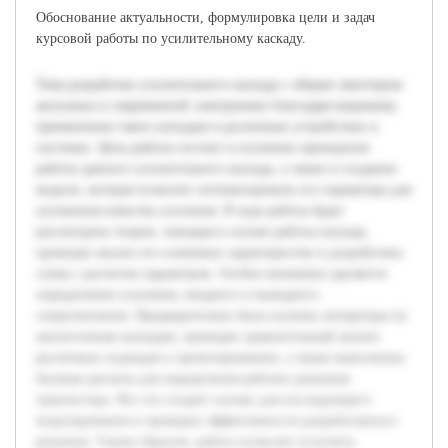
Обоснование актуальности, формулировка цели и задач
курсовой работы по усилительному каскаду.
Тема разработки усилительного каскада с общим эмиттером
актуальна в современной электронике благодаря широкому
применению таких каскадов в различных устройствах и
системах. Цель работы состоит в изучении принципов
работы данного усилительного каскада, а также в создании
модели, которая позволит оптимизировать его параметры для
улучшения качества усиления. В ходе работы будет
рассмотрена теория, лежащая в основе работы каскада,
проведен анализ его ключевых характеристик и разработана
схема с расчетом параметров. Особое внимание уделяется
определению усиления, входного и выходного
сопротивления. Предварительно была изучена литература по
аналогичным каскадам, проведен сравнительный анализ
различных подходов к проектированию, а также выполнены
базовые расчеты для определения рабочих режимов
транзистора. Все это создает основу для последующего
моделирования и проверки эффективности разработанного
решения. Таким образом, работа позволит получить