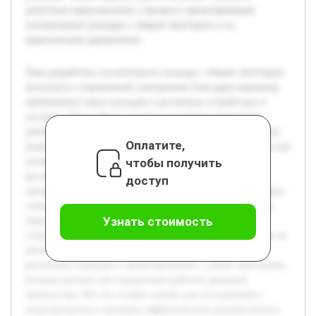
целостное представление о процессе проектирования
усилительных каскадов с общим эмиттером и их
практическом применении.
Тема разработки усилительного каскада с общим эмиттером
актуальна в современной электронике благодаря широкому
применению таких каскадов в различных устройствах и
системах. Цель работы состоит в изучении принципов
работы данного усилительного каскада, а также в создании
Оплатите,
модели, которая позволит оптимизировать его параметры для
чтобы получить
улучшения качества усиления. В ходе работы будет
рассмотрена теория, лежащая в основе работы каскада,
доступ
проведен анализ его ключевых характеристик и разработана
схема с расчетом параметров. Особое внимание уделяется
Узнать стоимость
определению усиления, входного и выходного
сопротивления. Предварительно была изучена литература по
аналогичным каскадам, проведен сравнительный анализ
различных подходов к проектированию, а также выполнены
базовые расчеты для определения рабочих режимов
транзистора. Все это создает основу для последующего
моделирования и проверки эффективности разработанного