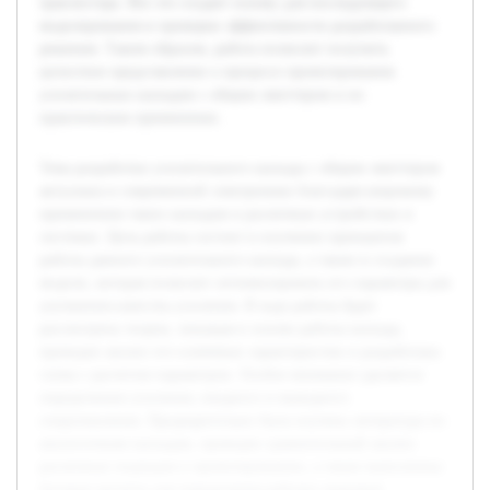
транзистора. Все это создает основу для последующего
моделирования и проверки эффективности разработанного
решения. Таким образом, работа позволит получить
целостное представление о процессе проектирования
усилительных каскадов с общим эмиттером и их
практическом применении.
Тема разработки усилительного каскада с общим эмиттером
актуальна в современной электронике благодаря широкому
применению таких каскадов в различных устройствах и
системах. Цель работы состоит в изучении принципов
работы данного усилительного каскада, а также в создании
модели, которая позволит оптимизировать его параметры для
улучшения качества усиления. В ходе работы будет
рассмотрена теория, лежащая в основе работы каскада,
проведен анализ его ключевых характеристик и разработана
схема с расчетом параметров. Особое внимание уделяется
определению усиления, входного и выходного
сопротивления. Предварительно была изучена литература по
аналогичным каскадам, проведен сравнительный анализ
различных подходов к проектированию, а также выполнены
базовые расчеты для определения рабочих режимов