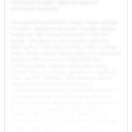
усилительных каскадов с общим эмиттером и их
практическом применении.
Тема разработки усилительного каскада с общим эмиттером
актуальна в современной электронике благодаря широкому
применению таких каскадов в различных устройствах и
системах. Цель работы состоит в изучении принципов
работы данного усилительного каскада, а также в создании
модели, которая позволит оптимизировать его параметры для
улучшения качества усиления. В ходе работы будет
рассмотрена теория, лежащая в основе работы каскада,
проведен анализ его ключевых характеристик и разработана
схема с расчетом параметров. Особое внимание уделяется
определению усиления, входного и выходного
сопротивления. Предварительно была изучена литература по
аналогичным каскадам, проведен сравнительный анализ
различных подходов к проектированию, а также выполнены
базовые расчеты для определения рабочих режимов
транзистора. Все это создает основу для последующего
моделирования и проверки эффективности разработанного
решения. Таким образом, работа позволит получить