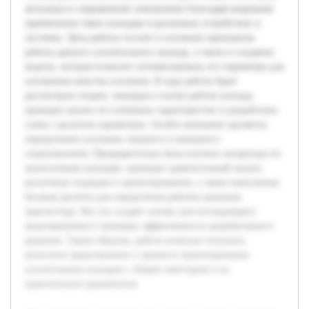
актуальна в современной электронике благодаря широкому
применению таких каскадов в различных устройствах и
системах. Цель работы состоит в изучении принципов
работы данного усилительного каскада, а также в создании
модели, которая позволит оптимизировать его параметры для
улучшения качества усиления. В ходе работы будет
рассмотрена теория, лежащая в основе работы каскада,
проведен анализ его ключевых характеристик и разработана
схема с расчетом параметров. Особое внимание уделяется
определению усиления, входного и выходного
сопротивления. Предварительно была изучена литература по
аналогичным каскадам, проведен сравнительный анализ
различных подходов к проектированию, а также выполнены
базовые расчеты для определения рабочих режимов
транзистора. Все это создает основу для последующего
моделирования и проверки эффективности разработанного
решения. Таким образом, работа позволит получить
целостное представление о процессе проектирования
усилительных каскадов с общим эмиттером и их
практическом применении.