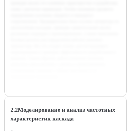
проведен анализ его ключевых характеристик и разработана
схема с расчетом параметров. Особое внимание уделяется
определению усиления, входного и выходного
сопротивления. Предварительно была изучена литература по
аналогичным каскадам, проведен сравнительный анализ
различных подходов к проектированию, а также выполнены
базовые расчеты для определения рабочих режимов
транзистора. Все это создает основу для последующего
моделирования и проверки эффективности разработанного
решения. Таким образом, работа позволит получить
целостное представление о процессе проектирования
усилительных каскадов с общим эмиттером и их
практическом применении.
2.2Моделирование и анализ частотных
характеристик каскада