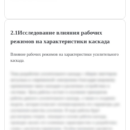
2.1Исследование влияния рабочих
режимов на характеристики каскада
Влияние рабочих режимов на характеристики усилительного
каскада.
Тема разработки усилительного каскада с общим эмиттером
актуальна в современной электронике благодаря широкому
применению таких каскадов в различных устройствах и
системах. Цель работы состоит в изучении принципов
работы данного усилительного каскада, а также в создании
модели, которая позволит оптимизировать его параметры для
улучшения качества усиления. В ходе работы будет
рассмотрена теория, лежащая в основе работы каскада,
проведен анализ его ключевых характеристик и разработана
схема с расчетом параметров. Особое внимание уделяется