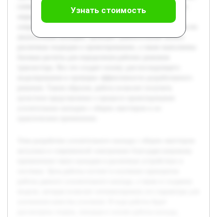
схема с расчетом параметров. Особое внимание уделяется
Узнать стоимость
определению усиления, входного и выходного
сопротивления. Предварительно была изучена литература по
аналогичным каскадам, проведен сравнительный анализ
различных подходов к проектированию, а также выполнены
базовые расчеты для определения рабочих режимов
транзистора. Все это создает основу для последующего
моделирования и проверки эффективности разработанного
решения. Таким образом, работа позволит получить
целостное представление о процессе проектирования
усилительных каскадов с общим эмиттером и их
практическом применении.
Тема разработки усилительного каскада с общим эмиттером
актуальна в современной электронике благодаря широкому
применению таких каскадов в различных устройствах и
системах. Цель работы состоит в изучении принципов
работы данного усилительного каскада, а также в создании
модели, которая позволит оптимизировать его параметры для
улучшения качества усиления. В ходе работы будет
рассмотрена теория, лежащая в основе работы каскада,