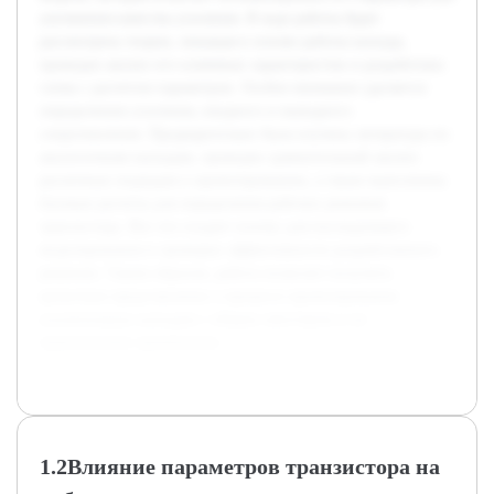
улучшения качества усиления. В ходе работы будет
рассмотрена теория, лежащая в основе работы каскада,
проведен анализ его ключевых характеристик и разработана
схема с расчетом параметров. Особое внимание уделяется
определению усиления, входного и выходного
сопротивления. Предварительно была изучена литература по
аналогичным каскадам, проведен сравнительный анализ
различных подходов к проектированию, а также выполнены
базовые расчеты для определения рабочих режимов
транзистора. Все это создает основу для последующего
моделирования и проверки эффективности разработанного
решения. Таким образом, работа позволит получить
целостное представление о процессе проектирования
усилительных каскадов с общим эмиттером и их
практическом применении.
1.2Влияние параметров транзистора на