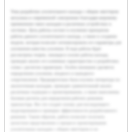
Тема разработки усилительного каскада с общим эмиттером
актуальна в современной электронике благодаря широкому
применению таких каскадов в различных устройствах и
системах. Цель работы состоит в изучении принципов
работы данного усилительного каскада, а также в создании
модели, которая позволит оптимизировать его параметры для
улучшения качества усиления. В ходе работы будет
рассмотрена теория, лежащая в основе работы каскада,
проведен анализ его ключевых характеристик и разработана
схема с расчетом параметров. Особое внимание уделяется
определению усиления, входного и выходного
сопротивления. Предварительно была изучена литература по
аналогичным каскадам, проведен сравнительный анализ
различных подходов к проектированию, а также выполнены
базовые расчеты для определения рабочих режимов
транзистора. Все это создает основу для последующего
моделирования и проверки эффективности разработанного
решения. Таким образом, работа позволит получить
целостное представление о процессе проектирования
усилительных каскадов с общим эмиттером и их