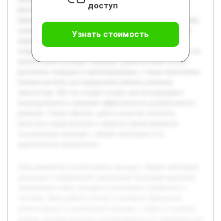
доступ
рассмотрена теория, лежащая в основе работы каскада,
проведен анализ его ключевых характеристик и разработана
схема с расчетом параметров. Особое внимание уделяется
Узнать стоимость
определению усиления, входного и выходного
сопротивления. Предварительно была изучена литература по
аналогичным каскадам, проведен сравнительный анализ
различных подходов к проектированию, а также выполнены
базовые расчеты для определения рабочих режимов
транзистора. Все это создает основу для последующего
моделирования и проверки эффективности разработанного
решения. Таким образом, работа позволит получить
целостное представление о процессе проектирования
усилительных каскадов с общим эмиттером и их
практическом применении.
Тема разработки усилительного каскада с общим эмиттером
актуальна в современной электронике благодаря широкому
применению таких каскадов в различных устройствах и
системах. Цель работы состоит в изучении принципов
работы данного усилительного каскада, а также в создании
модели, которая позволит оптимизировать его параметры для