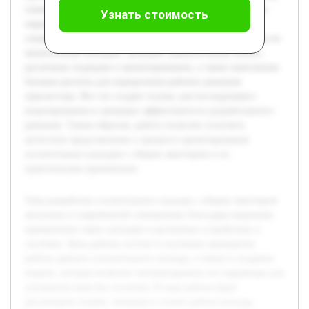
схема с расчетом параметров. Особое внимание уделяется
Узнать стоимость
определению усиления, входного и выходного
сопротивления. Предварительно была изучена литература по
аналогичным каскадам, проведен сравнительный анализ
различных подходов к проектированию, а также выполнены
базовые расчеты для определения рабочих режимов
транзистора. Все это создает основу для последующего
моделирования и проверки эффективности разработанного
решения. Таким образом, работа позволит получить
целостное представление о процессе проектирования
усилительных каскадов с общим эмиттером и их
практическом применении.
Тема разработки усилительного каскада с общим эмиттером
актуальна в современной электронике благодаря широкому
применению таких каскадов в различных устройствах и
системах. Цель работы состоит в изучении принципов
работы данного усилительного каскада, а также в создании
модели, которая позволит оптимизировать его параметры для
улучшения качества усиления. В ходе работы будет
рассмотрена теория, лежащая в основе работы каскада,