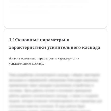
целостное представление о процессе проектирования
усилительных каскадов с общим эмиттером и их
практическом применении.
1.1Основные параметры и
характеристики усилительного каскада
Анализ основных параметров и характеристик
усилительного каскада.
Тема разработки усилительного каскада с общим эмиттером
актуальна в современной электронике благодаря широкому
применению таких каскадов в различных устройствах и
системах. Цель работы состоит в изучении принципов
работы данного усилительного каскада, а также в создании
модели, которая позволит оптимизировать его параметры для
улучшения качества усиления. В ходе работы будет