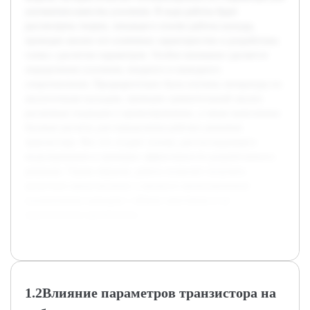
улучшения качества усиления. В ходе работы будет
рассмотрена теория, лежащая в основе работы каскада,
проведен анализ его ключевых характеристик и разработана
схема с расчетом параметров. Особое внимание уделяется
определению усиления, входного и выходного
сопротивления. Предварительно была изучена литература по
аналогичным каскадам, проведен сравнительный анализ
различных подходов к проектированию, а также выполнены
базовые расчеты для определения рабочих режимов
транзистора. Все это создает основу для последующего
моделирования и проверки эффективности разработанного
решения. Таким образом, работа позволит получить
целостное представление о процессе проектирования
усилительных каскадов с общим эмиттером и их
практическом применении.
1.2Влияние параметров транзистора на