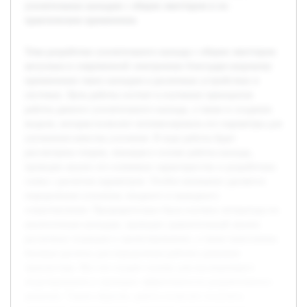
усилительных каскадов с общим эмиттером и их
практическом применении.
Тема разработки усилительного каскада с общим эмиттером
актуальна в современной электронике благодаря широкому
применению таких каскадов в различных устройствах и
системах. Цель работы состоит в изучении принципов
работы данного усилительного каскада, а также в создании
модели, которая позволит оптимизировать его параметры для
улучшения качества усиления. В ходе работы будет
рассмотрена теория, лежащая в основе работы каскада,
проведен анализ его ключевых характеристик и разработана
схема с расчетом параметров. Особое внимание уделяется
определению усиления, входного и выходного
сопротивления. Предварительно была изучена литература по
аналогичным каскадам, проведен сравнительный анализ
различных подходов к проектированию, а также выполнены
базовые расчеты для определения рабочих режимов
транзистора. Все это создает основу для последующего
моделирования и проверки эффективности разработанного
решения. Таким образом, работа позволит получить