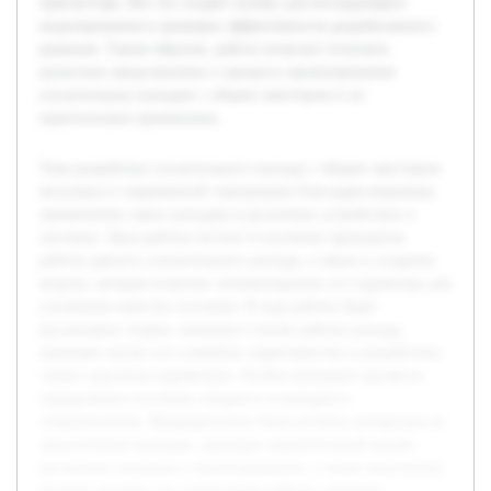
транзистора. Все это создает основу для последующего
моделирования и проверки эффективности разработанного
решения. Таким образом, работа позволит получить
целостное представление о процессе проектирования
усилительных каскадов с общим эмиттером и их
практическом применении.
Тема разработки усилительного каскада с общим эмиттером
актуальна в современной электронике благодаря широкому
применению таких каскадов в различных устройствах и
системах. Цель работы состоит в изучении принципов
работы данного усилительного каскада, а также в создании
модели, которая позволит оптимизировать его параметры для
улучшения качества усиления. В ходе работы будет
рассмотрена теория, лежащая в основе работы каскада,
проведен анализ его ключевых характеристик и разработана
схема с расчетом параметров. Особое внимание уделяется
определению усиления, входного и выходного
сопротивления. Предварительно была изучена литература по
аналогичным каскадам, проведен сравнительный анализ
различных подходов к проектированию, а также выполнены
базовые расчеты для определения рабочих режимов