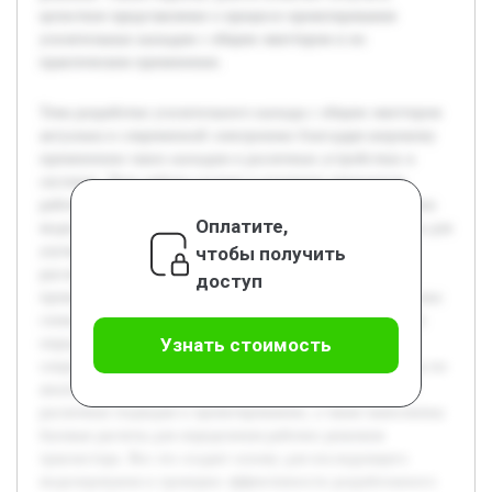
целостное представление о процессе проектирования
усилительных каскадов с общим эмиттером и их
практическом применении.
Тема разработки усилительного каскада с общим эмиттером
актуальна в современной электронике благодаря широкому
применению таких каскадов в различных устройствах и
системах. Цель работы состоит в изучении принципов
работы данного усилительного каскада, а также в создании
Оплатите,
модели, которая позволит оптимизировать его параметры для
чтобы получить
улучшения качества усиления. В ходе работы будет
рассмотрена теория, лежащая в основе работы каскада,
доступ
проведен анализ его ключевых характеристик и разработана
схема с расчетом параметров. Особое внимание уделяется
Узнать стоимость
определению усиления, входного и выходного
сопротивления. Предварительно была изучена литература по
аналогичным каскадам, проведен сравнительный анализ
различных подходов к проектированию, а также выполнены
базовые расчеты для определения рабочих режимов
транзистора. Все это создает основу для последующего
моделирования и проверки эффективности разработанного