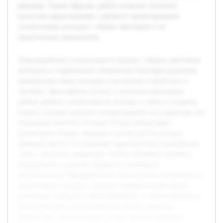
решения. Таким образом, работа позволит получить
целостное представление о процессе проектирования
усилительных каскадов с общим эмиттером и их
практическом применении.
Тема разработки усилительного каскада с общим эмиттером
актуальна в современной электронике благодаря широкому
применению таких каскадов в различных устройствах и
системах. Цель работы состоит в изучении принципов
работы данного усилительного каскада, а также в создании
модели, которая позволит оптимизировать его параметры для
улучшения качества усиления. В ходе работы будет
рассмотрена теория, лежащая в основе работы каскада,
проведен анализ его ключевых характеристик и разработана
схема с расчетом параметров. Особое внимание уделяется
определению усиления, входного и выходного
сопротивления. Предварительно была изучена литература по
аналогичным каскадам, проведен сравнительный анализ
различных подходов к проектированию, а также выполнены
базовые расчеты для определения рабочих режимов
транзистора. Все это создает основу для последующего