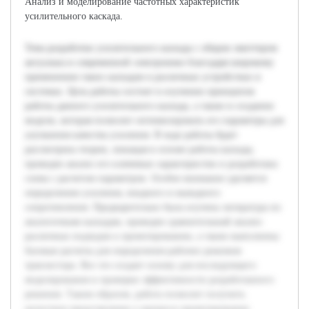
Анализ и моделирование частотных характеристик
усилительного каскада.
Тема разработки усилительного каскада с общим эмиттером
актуальна в современной электронике благодаря широкому
применению таких каскадов в различных устройствах и
системах. Цель работы состоит в изучении принципов
работы данного усилительного каскада, а также в создании
модели, которая позволит оптимизировать его параметры для
улучшения качества усиления. В ходе работы будет
рассмотрена теория, лежащая в основе работы каскада,
проведен анализ его ключевых характеристик и разработана
схема с расчетом параметров. Особое внимание уделяется
определению усиления, входного и выходного
сопротивления. Предварительно была изучена литература по
аналогичным каскадам, проведен сравнительный анализ
различных подходов к проектированию, а также выполнены
базовые расчеты для определения рабочих режимов
транзистора. Все это создает основу для последующего
моделирования и проверки эффективности разработанного
решения. Таким образом, работа позволит получить
целостное представление о процессе проектирования