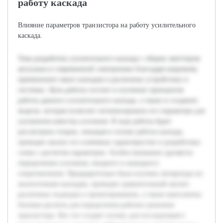
работу каскада
Влияние параметров транзистора на работу усилительного
каскада.
Тема разработки усилительного каскада с общим эмиттером
актуальна в современной электронике благодаря широкому
применению таких каскадов в различных устройствах и
системах. Цель работы состоит в изучении принципов
работы данного усилительного каскада, а также в создании
модели, которая позволит оптимизировать его параметры для
улучшения качества усиления. В ходе работы будет
рассмотрена теория, лежащая в основе работы каскада,
проведен анализ его ключевых характеристик и разработана
схема с расчетом параметров. Особое внимание уделяется
определению усиления, входного и выходного
сопротивления. Предварительно была изучена литература по
аналогичным каскадам, проведен сравнительный анализ
различных подходов к проектированию, а также выполнены
базовые расчеты для определения рабочих режимов
транзистора. Все это создает основу для последующего