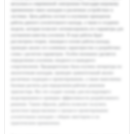
актуальна в современной электронике благодаря широкому
применению таких каскадов в различных устройствах и
системах. Цель работы состоит в изучении принципов
работы данного усилительного каскада, а также в создании
модели, которая позволит оптимизировать его параметры для
улучшения качества усиления. В ходе работы будет
рассмотрена теория, лежащая в основе работы каскада,
проведен анализ его ключевых характеристик и разработана
схема с расчетом параметров. Особое внимание уделяется
определению усиления, входного и выходного
сопротивления. Предварительно была изучена литература по
аналогичным каскадам, проведен сравнительный анализ
различных подходов к проектированию, а также выполнены
базовые расчеты для определения рабочих режимов
транзистора. Все это создает основу для последующего
моделирования и проверки эффективности разработанного
решения. Таким образом, работа позволит получить
целостное представление о процессе проектирования
усилительных каскадов с общим эмиттером и их
практическом применении.