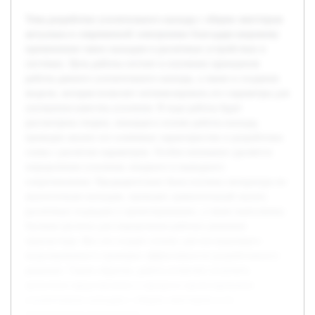
Тема разработки усилительного каскада с общим эмиттером
актуальна в современной электронике благодаря широкому
применению таких каскадов в различных устройствах и
системах. Цель работы состоит в изучении принципов
работы данного усилительного каскада, а также в создании
модели, которая позволит оптимизировать его параметры для
улучшения качества усиления. В ходе работы будет
рассмотрена теория, лежащая в основе работы каскада,
проведен анализ его ключевых характеристик и разработана
схема с расчетом параметров. Особое внимание уделяется
определению усиления, входного и выходного
сопротивления. Предварительно была изучена литература по
аналогичным каскадам, проведен сравнительный анализ
различных подходов к проектированию, а также выполнены
базовые расчеты для определения рабочих режимов
транзистора. Все это создает основу для последующего
моделирования и проверки эффективности разработанного
решения. Таким образом, работа позволит получить
целостное представление о процессе проектирования
усилительных каскадов с общим эмиттером и их
практическом применении.