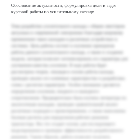
Обоснование актуальности, формулировка цели и задач
курсовой работы по усилительному каскаду.
Тема разработки усилительного каскада с общим эмиттером
актуальна в современной электронике благодаря широкому
применению таких каскадов в различных устройствах и
системах. Цель работы состоит в изучении принципов
работы данного усилительного каскада, а также в создании
модели, которая позволит оптимизировать его параметры для
улучшения качества усиления. В ходе работы будет
рассмотрена теория, лежащая в основе работы каскада,
проведен анализ его ключевых характеристик и разработана
схема с расчетом параметров. Особое внимание уделяется
определению усиления, входного и выходного
сопротивления. Предварительно была изучена литература по
аналогичным каскадам, проведен сравнительный анализ
различных подходов к проектированию, а также выполнены
базовые расчеты для определения рабочих режимов
транзистора. Все это создает основу для последующего
моделирования и проверки эффективности разработанного
решения. Таким образом, работа позволит получить