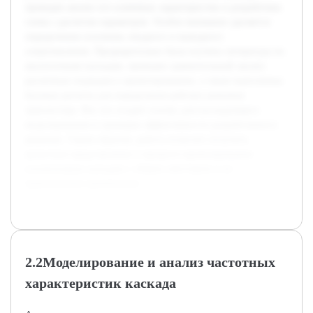
проведен анализ его ключевых характеристик и разработана
схема с расчетом параметров. Особое внимание уделяется
определению усиления, входного и выходного
сопротивления. Предварительно была изучена литература по
аналогичным каскадам, проведен сравнительный анализ
различных подходов к проектированию, а также выполнены
базовые расчеты для определения рабочих режимов
транзистора. Все это создает основу для последующего
моделирования и проверки эффективности разработанного
решения. Таким образом, работа позволит получить
целостное представление о процессе проектирования
усилительных каскадов с общим эмиттером и их
практическом применении.
2.2Моделирование и анализ частотных
характеристик каскада