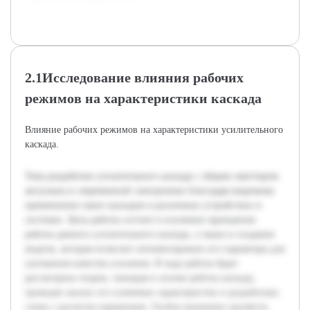
2.1Исследование влияния рабочих
режимов на характеристики каскада
Влияние рабочих режимов на характеристики усилительного
каскада.
Тема разработки усилительного каскада с общим эмиттером
актуальна в современной электронике благодаря широкому
применению таких каскадов в различных устройствах и
системах. Цель работы состоит в изучении принципов
работы данного усилительного каскада, а также в создании
модели, которая позволит оптимизировать его параметры для
улучшения качества усиления. В ходе работы будет
рассмотрена теория, лежащая в основе работы каскада,
проведен анализ его ключевых характеристик и разработана
схема с расчетом параметров. Особое внимание уделяется