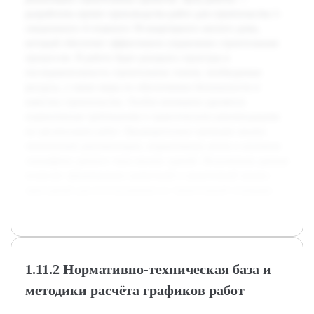
разработать проект производства работ для строительства 1-
секционного 4-этажного 36-квартирного жилого дома,
который обеспечит эффективное управление строительным
процессом. В работе будет раскрыта структура и
последовательность строительных этапов, необходимые
ресурсы, а также меры по обеспечению безопасности и
качества строительства. Особое внимание уделяется
нормативным требованиям и практическим рекомендациям
по организации работ. Предварительно проведен анализ
технической документации, нормативных актов и изучение
специфики данного типа жилых зданий. Полученные данные
позволят сформировать грамотный и практичный проект,
пригодный для использования на строительной площадке.
1.11.2 Нормативно-техническая база и
методики расчёта графиков работ