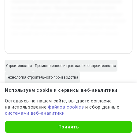
нормативным требованиям и практическим рекомендациям
по организации работ. Предварительно проведен анализ
технической документации, нормативных актов и изучение
специфики данного типа жилых зданий. Полученные данные
позволят сформировать грамотный и практичный проект,
пригодный для использования на строительной площадке.
Строительство
Промышленное и гражданское строительство
Технология строительного производства
Организация и управление строительством
Используем cookie и сервисы веб-аналитики
Оставаясь на нашем сайте, вы даете согласие
Безопасность жизнедеятельности
на использование
файлов cookies
и сбор данных
системами веб-аналитики
Узнать стоимость
Принять