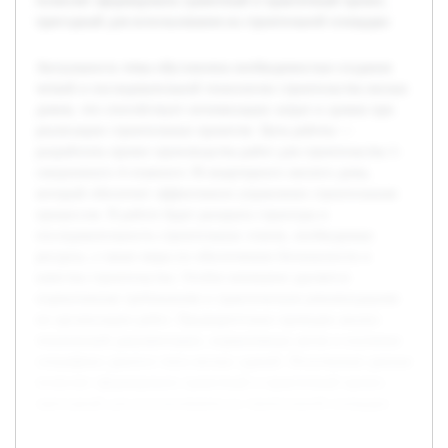
позволят сформировать грамотный и практичный проект,
пригодный для использования на строительной площадке.
Актуальность темы обусловлена необходимостью создания
четкой и последовательной технологии строительства жилых
домов, что способствует оптимизации затрат и сроков при
реализации строительных проектов. Цель работы —
разработать проект производства работ для строительства 1-
секционного 4-этажного 36-квартирного жилого дома,
который обеспечит эффективное управление строительным
процессом. В работе будет раскрыта структура и
последовательность строительных этапов, необходимые
ресурсы, а также меры по обеспечению безопасности и
качества строительства. Особое внимание уделяется
нормативным требованиям и практическим рекомендациям
по организации работ. Предварительно проведен анализ
технической документации, нормативных актов и изучение
специфики данного типа жилых зданий. Полученные данные
позволят сформировать грамотный и практичный проект,
пригодный для использования на строительной площадке.