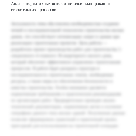
Анализ нормативных основ и методов планирования
строительных процессов.
Актуальность темы обусловлена необходимостью создания
четкой и последовательной технологии строительства жилых
домов, что способствует оптимизации затрат и сроков при
реализации строительных проектов. Цель работы —
разработать проект производства работ для строительства 1-
секционного 4-этажного 36-квартирного жилого дома,
который обеспечит эффективное управление строительным
процессом. В работе будет раскрыта структура и
последовательность строительных этапов, необходимые
ресурсы, а также меры по обеспечению безопасности и
качества строительства. Особое внимание уделяется
нормативным требованиям и практическим рекомендациям
по организации работ. Предварительно проведен анализ
технической документации, нормативных актов и изучение
специфики данного типа жилых зданий. Полученные данные
позволят сформировать грамотный и практичный проект,
пригодный для использования на строительной площадке.