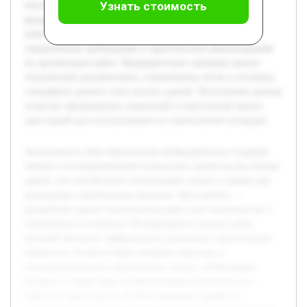
Узнать стоимость
последовательность строительных этапов, необходимые
ресурсы, а также меры по обеспечению безопасности и
качества строительства. Особое внимание уделяется
нормативным требованиям и практическим рекомендациям
по организации работ. Предварительно проведен анализ
технической документации, нормативных актов и изучение
специфики данного типа жилых зданий. Полученные данные
позволят сформировать грамотный и практичный проект,
пригодный для использования на строительной площадке.
Актуальность темы обусловлена необходимостью создания
четкой и последовательной технологии строительства жилых
домов, что способствует оптимизации затрат и сроков при
реализации строительных проектов. Цель работы —
разработать проект производства работ для строительства 1-
секционного 4-этажного 36-квартирного жилого дома,
который обеспечит эффективное управление строительным
процессом. В работе будет раскрыта структура и
последовательность строительных этапов, необходимые
ресурсы, а также меры по обеспечению безопасности и
качества строительства. Особое внимание уделяется