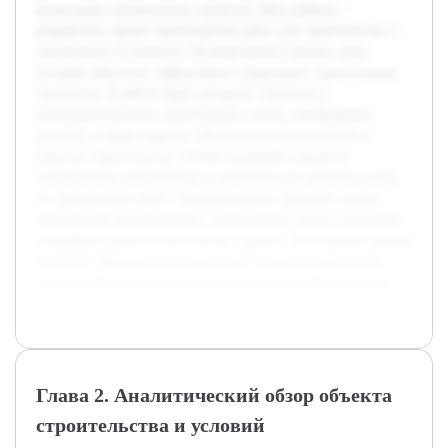
реализации строительных проектов. Цель работы —
разработать проект производства работ для строительства 1-
секционного 4-этажного 36-квартирного жилого дома,
который обеспечит эффективное управление строительным
процессом. В работе будет раскрыта структура и
последовательность строительных этапов, необходимые
ресурсы, а также меры по обеспечению безопасности и
качества строительства. Особое внимание уделяется
нормативным требованиям и практическим рекомендациям
по организации работ. Предварительно проведен анализ
технической документации, нормативных актов и изучение
специфики данного типа жилых зданий. Полученные данные
позволят сформировать грамотный и практичный проект,
пригодный для использования на строительной площадке.
Глава 2. Аналитический обзор объекта
строительства и условий