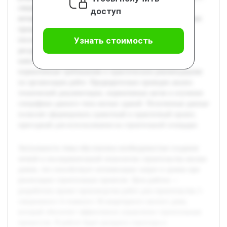
секционного 4-этажного 36-квартирного жилого дома,
доступ
который обеспечит эффективное управление строительным
процессом. В работе будет раскрыта структура и
Узнать стоимость
последовательность строительных этапов, необходимые
ресурсы, а также меры по обеспечению безопасности и
качества строительства. Особое внимание уделяется
нормативным требованиям и практическим рекомендациям
по организации работ. Предварительно проведен анализ
технической документации, нормативных актов и изучение
специфики данного типа жилых зданий. Полученные данные
позволят сформировать грамотный и практичный проект,
пригодный для использования на строительной площадке.
Актуальность темы обусловлена необходимостью создания
четкой и последовательной технологии строительства жилых
домов, что способствует оптимизации затрат и сроков при
реализации строительных проектов. Цель работы —
разработать проект производства работ для строительства 1-
секционного 4-этажного 36-квартирного жилого дома,
который обеспечит эффективное управление строительным
процессом. В работе будет раскрыта структура и