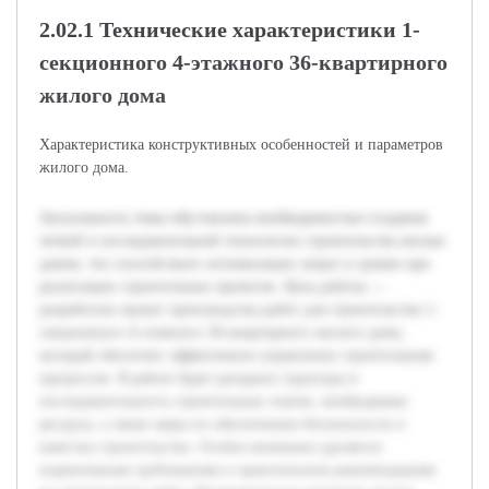
2.02.1 Технические характеристики 1-
секционного 4-этажного 36-квартирного
жилого дома
Характеристика конструктивных особенностей и параметров
жилого дома.
Актуальность темы обусловлена необходимостью создания
четкой и последовательной технологии строительства жилых
домов, что способствует оптимизации затрат и сроков при
реализации строительных проектов. Цель работы —
разработать проект производства работ для строительства 1-
секционного 4-этажного 36-квартирного жилого дома,
который обеспечит эффективное управление строительным
процессом. В работе будет раскрыта структура и
последовательность строительных этапов, необходимые
ресурсы, а также меры по обеспечению безопасности и
качества строительства. Особое внимание уделяется
нормативным требованиям и практическим рекомендациям