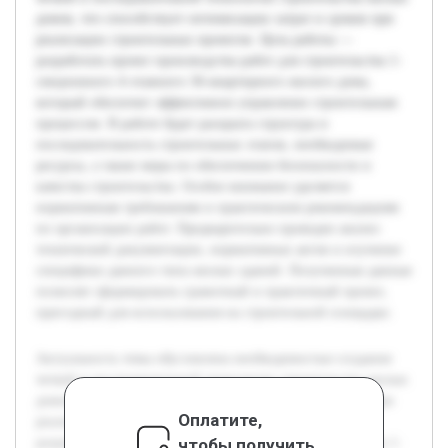
домов, что способствует оптимизации затрат и сроков при
реализации строительных проектов. Цель работы —
разработать проект производства работ для строительства 1-
секционного 4-этажного 36-квартирного жилого дома,
который обеспечит эффективное управление строительным
процессом. В работе будет раскрыта структура и
последовательность строительных этапов, необходимые
ресурсы, а также меры по обеспечению безопасности и
качества строительства. Особое внимание уделяется
нормативным требованиям и практическим рекомендациям
по организации работ. Предварительно проведен анализ
технической документации, нормативных актов и изучение
специфики данного типа жилых зданий. Полученные данные
позволят сформировать грамотный и практичный проект,
пригодный для использования на строительной площадке.
Актуальность темы обусловлена необходимостью создания
четкой и последовательной технологии строительства жилых
домов, что способствует оптимизации затрат и сроков при
Оплатите,
реализации строительных проектов. Цель работы —
чтобы получить
разработать проект производства работ для строительства 1-