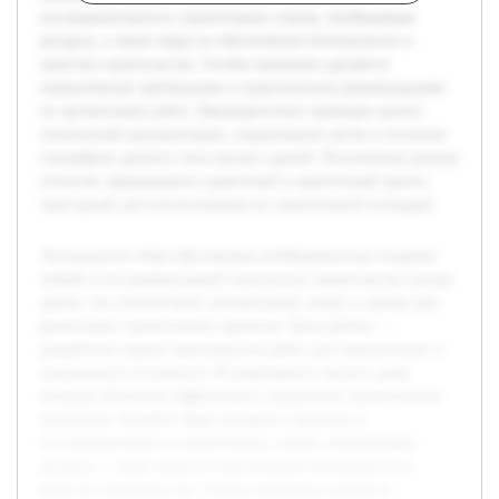
последовательность строительных этапов, необходимые
ресурсы, а также меры по обеспечению безопасности и
качества строительства. Особое внимание уделяется
нормативным требованиям и практическим рекомендациям
по организации работ. Предварительно проведен анализ
технической документации, нормативных актов и изучение
специфики данного типа жилых зданий. Полученные данные
позволят сформировать грамотный и практичный проект,
пригодный для использования на строительной площадке.
Актуальность темы обусловлена необходимостью создания
четкой и последовательной технологии строительства жилых
домов, что способствует оптимизации затрат и сроков при
реализации строительных проектов. Цель работы —
разработать проект производства работ для строительства 1-
секционного 4-этажного 36-квартирного жилого дома,
который обеспечит эффективное управление строительным
процессом. В работе будет раскрыта структура и
последовательность строительных этапов, необходимые
ресурсы, а также меры по обеспечению безопасности и
качества строительства. Особое внимание уделяется