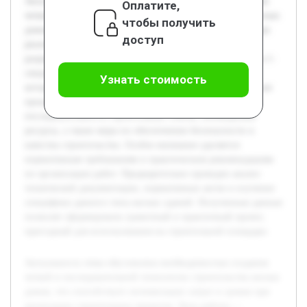
Актуальность темы обусловлена необходимостью создания
Оплатите,
четкой и последовательной технологии строительства жилых
чтобы получить
домов, что способствует оптимизации затрат и сроков при
доступ
реализации строительных проектов. Цель работы —
разработать проект производства работ для строительства 1-
секционного 4-этажного 36-квартирного жилого дома,
Узнать стоимость
который обеспечит эффективное управление строительным
процессом. В работе будет раскрыта структура и
последовательность строительных этапов, необходимые
ресурсы, а также меры по обеспечению безопасности и
качества строительства. Особое внимание уделяется
нормативным требованиям и практическим рекомендациям
по организации работ. Предварительно проведен анализ
технической документации, нормативных актов и изучение
специфики данного типа жилых зданий. Полученные данные
позволят сформировать грамотный и практичный проект,
пригодный для использования на строительной площадке.
Актуальность темы обусловлена необходимостью создания
четкой и последовательной технологии строительства жилых
домов, что способствует оптимизации затрат и сроков при
реализации строительных проектов. Цель работы —