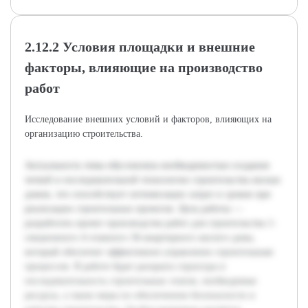
2.12.2 Условия площадки и внешние
факторы, влияющие на производство
работ
Исследование внешних условий и факторов, влияющих на
организацию строительства.
Актуальность темы обусловлена необходимостью создания
четкой и последовательной технологии строительства жилых
домов, что способствует оптимизации затрат и сроков при
реализации строительных проектов. Цель работы —
разработать проект производства работ для строительства 1-
секционного 4-этажного 36-квартирного жилого дома,
который обеспечит эффективное управление строительным
процессом. В работе будет раскрыта структура и
последовательность строительных этапов, необходимые
ресурсы, а также меры по обеспечению безопасности и