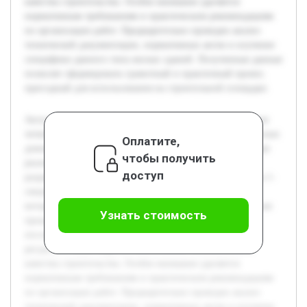
качества строительства. Особое внимание уделяется
нормативным требованиям и практическим рекомендациям
по организации работ. Предварительно проведен анализ
технической документации, нормативных актов и изучение
специфики данного типа жилых зданий. Полученные данные
позволят сформировать грамотный и практичный проект,
пригодный для использования на строительной площадке.
Актуальность темы обусловлена необходимостью создания
четкой и последовательной технологии строительства жилых
Оплатите,
домов, что способствует оптимизации затрат и сроков при
чтобы получить
реализации строительных проектов. Цель работы —
доступ
разработать проект производства работ для строительства 1-
секционного 4-этажного 36-квартирного жилого дома,
который обеспечит эффективное управление строительным
Узнать стоимость
процессом. В работе будет раскрыта структура и
последовательность строительных этапов, необходимые
ресурсы, а также меры по обеспечению безопасности и
качества строительства. Особое внимание уделяется
нормативным требованиям и практическим рекомендациям
по организации работ. Предварительно проведен анализ
технической документации, нормативных актов и изучение