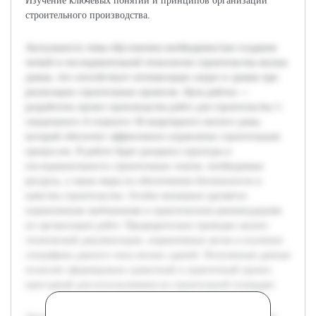
Изучение ключевых понятий и принципов организации
строительного производства.
Актуальность темы обусловлена необходимостью создания
четкой и последовательной технологии строительства жилых
домов, что способствует оптимизации затрат и сроков при
реализации строительных проектов. Цель работы —
разработать проект производства работ для строительства 1-
секционного 4-этажного 36-квартирного жилого дома,
который обеспечит эффективное управление строительным
процессом. В работе будет раскрыта структура и
последовательность строительных этапов, необходимые
ресурсы, а также меры по обеспечению безопасности и
качества строительства. Особое внимание уделяется
нормативным требованиям и практическим рекомендациям
по организации работ. Предварительно проведен анализ
технической документации, нормативных актов и изучение
специфики данного типа жилых зданий. Полученные данные
позволят сформировать грамотный и практичный проект,
пригодный для использования на строительной площадке.