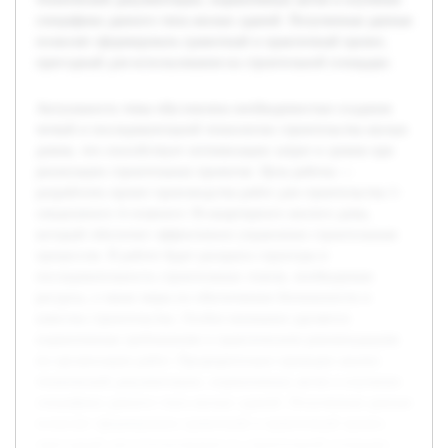
специфики данного типа жилых зданий. Полученные данные
позволят сформировать грамотный и практичный проект,
пригодный для использования на строительной площадке.
Актуальность темы обусловлена необходимостью создания
четкой и последовательной технологии строительства жилых
домов, что способствует оптимизации затрат и сроков при
реализации строительных проектов. Цель работы —
разработать проект производства работ для строительства 1-
секционного 4-этажного 36-квартирного жилого дома,
который обеспечит эффективное управление строительным
процессом. В работе будет раскрыта структура и
последовательность строительных этапов, необходимые
ресурсы, а также меры по обеспечению безопасности и
качества строительства. Особое внимание уделяется
нормативным требованиям и практическим рекомендациям
по организации работ. Предварительно проведен анализ
технической документации, нормативных актов и изучение
специфики данного типа жилых зданий. Полученные данные
позволят сформировать грамотный и практичный проект,
пригодный для использования на строительной площадке.