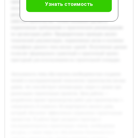
процессом. В работе будет раскрыта структура и
Узнать стоимость
последовательность строительных этапов, необходимые
ресурсы, а также меры по обеспечению безопасности и
качества строительства. Особое внимание уделяется
нормативным требованиям и практическим рекомендациям
по организации работ. Предварительно проведен анализ
технической документации, нормативных актов и изучение
специфики данного типа жилых зданий. Полученные данные
позволят сформировать грамотный и практичный проект,
пригодный для использования на строительной площадке.
Актуальность темы обусловлена необходимостью создания
четкой и последовательной технологии строительства жилых
домов, что способствует оптимизации затрат и сроков при
реализации строительных проектов. Цель работы —
разработать проект производства работ для строительства 1-
секционного 4-этажного 36-квартирного жилого дома,
который обеспечит эффективное управление строительным
процессом. В работе будет раскрыта структура и
последовательность строительных этапов, необходимые
ресурсы, а также меры по обеспечению безопасности и