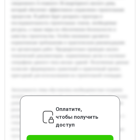
секционного 4-этажного 36-квартирного жилого дома,
который обеспечит эффективное управление строительным
процессом. В работе будет раскрыта структура и
последовательность строительных этапов, необходимые
ресурсы, а также меры по обеспечению безопасности и
качества строительства. Особое внимание уделяется
нормативным требованиям и практическим рекомендациям
по организации работ. Предварительно проведен анализ
технической документации, нормативных актов и изучение
специфики данного типа жилых зданий. Полученные данные
позволят сформировать грамотный и практичный проект,
пригодный для использования на строительной площадке.
Актуальность темы обусловлена необходимостью создания
четкой и последовательной технологии строительства жилых
домов, что способствует оптимизации затрат и сроков при
Оплатите,
реализации строительных проектов. Цель работы —
чтобы получить
разработать проект производства работ для строительства 1-
секционного 4-этажного 36-квартирного жилого дома,
доступ
который обеспечит эффективное управление строительным
процессом. В работе будет раскрыта структура и