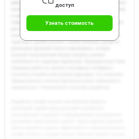
работы является создание эффективного и функционального
доступ
онлайн каталога, который сможет облегчить процесс поиска
и сравнения автомобилей благодаря применению
современных информационных технологий. В работе будет
Узнать стоимость
рассмотрен обзор существующих решений, выявлены
основные требования пользователей, а также предложена
структура и дизайн каталога. Особое внимание уделяется
реализации функций поиска и фильтрации, которые
позволят пользователям быстро находить нужные
автомобили по заданным параметрам. Предварительно была
проведена работа по анализу популярных платформ и
изучению потребностей целевой аудитории, что позволило
сформулировать основные функциональные требования и
определиться с техническими аспектами разработки.
Разработка онлайн каталога автомобилей является
актуальной задачей ввиду растущей потребности
пользователей в удобных и информативных инструментах
для выбора транспортных средств. Целью данной курсовой
работы является создание эффективного и функционального
онлайн каталога, который сможет облегчить процесс поиска