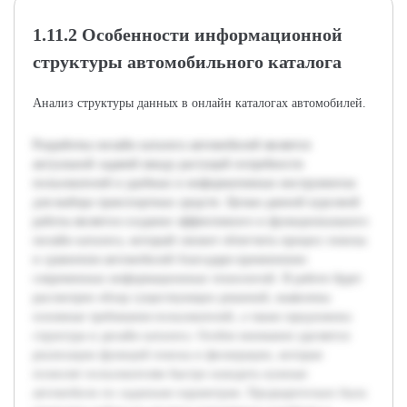
1.11.2 Особенности информационной
структуры автомобильного каталога
Анализ структуры данных в онлайн каталогах автомобилей.
Разработка онлайн каталога автомобилей является
актуальной задачей ввиду растущей потребности
пользователей в удобных и информативных инструментах
для выбора транспортных средств. Целью данной курсовой
работы является создание эффективного и функционального
онлайн каталога, который сможет облегчить процесс поиска
и сравнения автомобилей благодаря применению
современных информационных технологий. В работе будет
рассмотрен обзор существующих решений, выявлены
основные требования пользователей, а также предложена
структура и дизайн каталога. Особое внимание уделяется
реализации функций поиска и фильтрации, которые
позволят пользователям быстро находить нужные
автомобили по заданным параметрам. Предварительно была