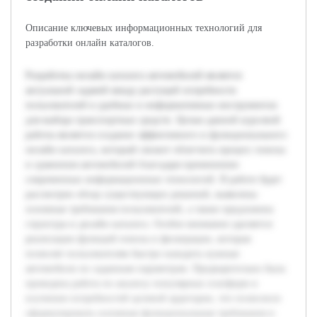
Описание ключевых информационных технологий для
разработки онлайн каталогов.
Разработка онлайн каталога автомобилей является
актуальной задачей ввиду растущей потребности
пользователей в удобных и информативных инструментах
для выбора транспортных средств. Целью данной курсовой
работы является создание эффективного и функционального
онлайн каталога, который сможет облегчить процесс поиска
и сравнения автомобилей благодаря применению
современных информационных технологий. В работе будет
рассмотрен обзор существующих решений, выявлены
основные требования пользователей, а также предложена
структура и дизайн каталога. Особое внимание уделяется
реализации функций поиска и фильтрации, которые
позволят пользователям быстро находить нужные
автомобили по заданным параметрам. Предварительно была
проведена работа по анализу популярных платформ и
изучению потребностей целевой аудитории, что позволило
сформулировать основные функциональные требования и