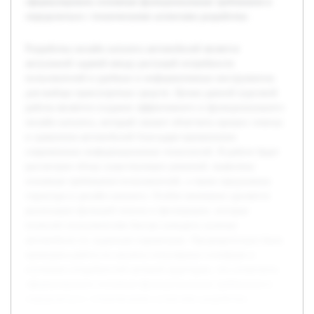
сформулировать основные функциональные требования и
определиться с техническими аспектами разработки.
Разработка онлайн каталога автомобилей является
актуальной задачей ввиду растущей потребности
пользователей в удобных и информативных инструментах
для выбора транспортных средств. Целью данной курсовой
работы является создание эффективного и функционального
онлайн каталога, который сможет облегчить процесс поиска
и сравнения автомобилей благодаря применению
современных информационных технологий. В работе будет
рассмотрен обзор существующих решений, выявлены
основные требования пользователей, а также предложена
структура и дизайн каталога. Особое внимание уделяется
реализации функций поиска и фильтрации, которые
позволят пользователям быстро находить нужные
автомобили по заданным параметрам. Предварительно была
проведена работа по анализу популярных платформ и
изучению потребностей целевой аудитории, что позволило
сформулировать основные функциональные требования и
определиться с техническими аспектами разработки.