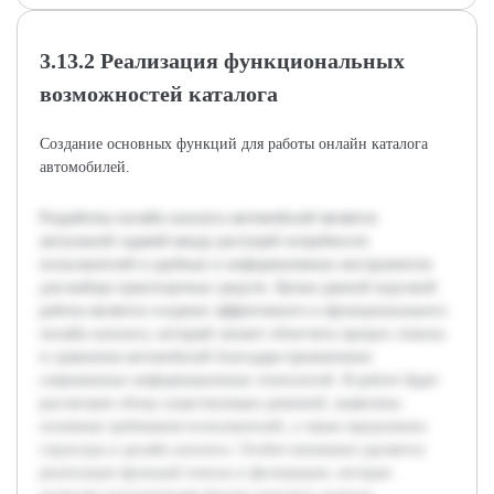
3.13.2 Реализация функциональных
возможностей каталога
Создание основных функций для работы онлайн каталога
автомобилей.
Разработка онлайн каталога автомобилей является
актуальной задачей ввиду растущей потребности
пользователей в удобных и информативных инструментах
для выбора транспортных средств. Целью данной курсовой
работы является создание эффективного и функционального
онлайн каталога, который сможет облегчить процесс поиска
и сравнения автомобилей благодаря применению
современных информационных технологий. В работе будет
рассмотрен обзор существующих решений, выявлены
основные требования пользователей, а также предложена
структура и дизайн каталога. Особое внимание уделяется
реализации функций поиска и фильтрации, которые