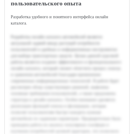
пользовательского опыта
Разработка удобного и понятного интерфейса онлайн
каталога.
Разработка онлайн каталога автомобилей является
актуальной задачей ввиду растущей потребности
пользователей в удобных и информативных инструментах
для выбора транспортных средств. Целью данной курсовой
работы является создание эффективного и функционального
онлайн каталога, который сможет облегчить процесс поиска
и сравнения автомобилей благодаря применению
современных информационных технологий. В работе будет
рассмотрен обзор существующих решений, выявлены
основные требования пользователей, а также предложена
структура и дизайн каталога. Особое внимание уделяется
реализации функций поиска и фильтрации, которые
позволят пользователям быстро находить нужные
автомобили по заданным параметрам. Предварительно была
проведена работа по анализу популярных платформ и
изучению потребностей целевой аудитории, что позволило