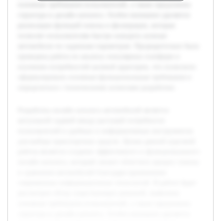
основные требования пользователей, а также предложена
структура и дизайн каталога. Особое внимание уделяется
реализации функций поиска и фильтрации, которые
позволят пользователям быстро находить нужные
автомобили по заданным параметрам. Предварительно была
проведена работа по анализу популярных платформ и
изучению потребностей целевой аудитории, что позволило
сформулировать основные функциональные требования и
определиться с техническими аспектами разработки.
Разработка онлайн каталога автомобилей является
актуальной задачей ввиду растущей потребности
пользователей в удобных и информативных инструментах
для выбора транспортных средств. Целью данной курсовой
работы является создание эффективного и функционального
онлайн каталога, который сможет облегчить процесс поиска
и сравнения автомобилей благодаря применению
современных информационных технологий. В работе будет
рассмотрен обзор существующих решений, выявлены
основные требования пользователей, а также предложена
структура и дизайн каталога. Особое внимание уделяется