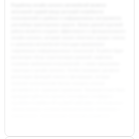
Разработка онлайн каталога автомобилей является
актуальной задачей ввиду растущей потребности
пользователей в удобных и информативных инструментах
для выбора транспортных средств. Целью данной курсовой
работы является создание эффективного и функционального
онлайн каталога, который сможет облегчить процесс поиска
и сравнения автомобилей благодаря применению
современных информационных технологий. В работе будет
рассмотрен обзор существующих решений, выявлены
основные требования пользователей, а также предложена
структура и дизайн каталога. Особое внимание уделяется
реализации функций поиска и фильтрации, которые
позволят пользователям быстро находить нужные
автомобили по заданным параметрам. Предварительно была
проведена работа по анализу популярных платформ и
изучению потребностей целевой аудитории, что позволило
сформулировать основные функциональные требования и
определиться с техническими аспектами разработки.