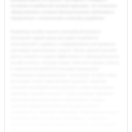
изучению потребностей целевой аудитории, что позволило
сформулировать основные функциональные требования и
определиться с техническими аспектами разработки.
Разработка онлайн каталога автомобилей является
актуальной задачей ввиду растущей потребности
пользователей в удобных и информативных инструментах
для выбора транспортных средств. Целью данной курсовой
работы является создание эффективного и функционального
онлайн каталога, который сможет облегчить процесс поиска
и сравнения автомобилей благодаря применению
современных информационных технологий. В работе будет
рассмотрен обзор существующих решений, выявлены
основные требования пользователей, а также предложена
структура и дизайн каталога. Особое внимание уделяется
реализации функций поиска и фильтрации, которые
позволят пользователям быстро находить нужные
автомобили по заданным параметрам. Предварительно была
проведена работа по анализу популярных платформ и
изучению потребностей целевой аудитории, что позволило
сформулировать основные функциональные требования и