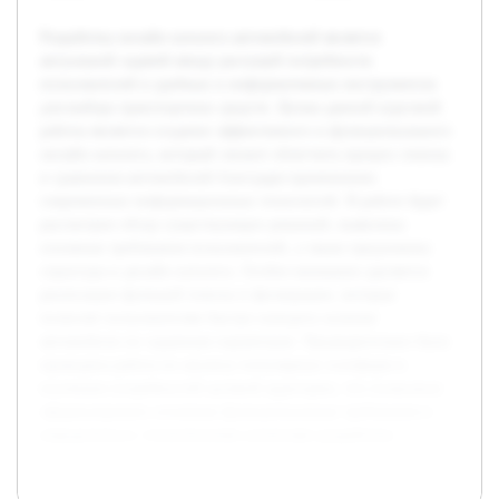
Разработка онлайн каталога автомобилей является
актуальной задачей ввиду растущей потребности
пользователей в удобных и информативных инструментах
для выбора транспортных средств. Целью данной курсовой
работы является создание эффективного и функционального
онлайн каталога, который сможет облегчить процесс поиска
и сравнения автомобилей благодаря применению
современных информационных технологий. В работе будет
рассмотрен обзор существующих решений, выявлены
основные требования пользователей, а также предложена
структура и дизайн каталога. Особое внимание уделяется
реализации функций поиска и фильтрации, которые
позволят пользователям быстро находить нужные
автомобили по заданным параметрам. Предварительно была
проведена работа по анализу популярных платформ и
изучению потребностей целевой аудитории, что позволило
сформулировать основные функциональные требования и
определиться с техническими аспектами разработки.