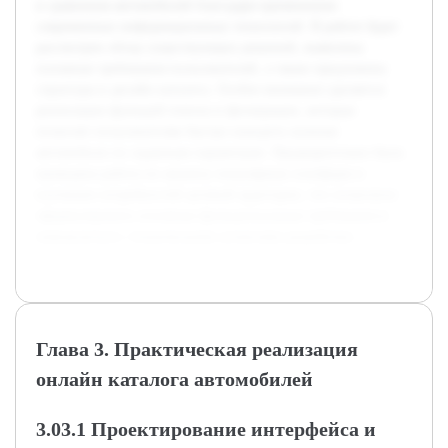
и сравнения автомобилей благодаря применению
современных информационных технологий. В работе будет
рассмотрен обзор существующих решений, выявлены
основные требования пользователей, а также предложена
структура и дизайн каталога. Особое внимание уделяется
реализации функций поиска и фильтрации, которые
позволят пользователям быстро находить нужные
автомобили по заданным параметрам. Предварительно была
проведена работа по анализу популярных платформ и
изучению потребностей целевой аудитории, что позволило
сформулировать основные функциональные требования и
определиться с техническими аспектами разработки.
Глава 3. Практическая реализация
онлайн каталога автомобилей
3.03.1 Проектирование интерфейса и