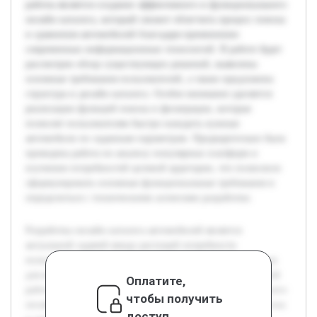
работы является создание эффективного и функционального
онлайн каталога, который сможет облегчить процесс поиска
и сравнения автомобилей благодаря применению
современных информационных технологий. В работе будет
рассмотрен обзор существующих решений, выявлены
основные требования пользователей, а также предложена
структура и дизайн каталога. Особое внимание уделяется
реализации функций поиска и фильтрации, которые
позволят пользователям быстро находить нужные
автомобили по заданным параметрам. Предварительно была
проведена работа по анализу популярных платформ и
изучению потребностей целевой аудитории, что позволило
сформулировать основные функциональные требования и
определиться с техническими аспектами разработки.
Разработка онлайн каталога автомобилей является
актуальной задачей ввиду растущей потребности
пользователей в удобных и информативных инструментах
для выбора транспортных средств. Целью данной курсовой
Оплатите,
работы является создание эффективного и функционального
чтобы получить
онлайн каталога, который сможет облегчить процесс поиска
доступ