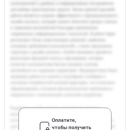
пользователей в удобных и информативных инструментах
для выбора транспортных средств. Целью данной курсовой
работы является создание эффективного и функционального
онлайн каталога, который сможет облегчить процесс поиска
и сравнения автомобилей благодаря применению
современных информационных технологий. В работе будет
рассмотрен обзор существующих решений, выявлены
основные требования пользователей, а также предложена
структура и дизайн каталога. Особое внимание уделяется
реализации функций поиска и фильтрации, которые
позволят пользователям быстро находить нужные
автомобили по заданным параметрам. Предварительно была
проведена работа по анализу популярных платформ и
изучению потребностей целевой аудитории, что позволило
сформулировать основные функциональные требования и
определиться с техническими аспектами разработки.
Разработка онлайн каталога автомобилей является
актуальной задачей ввиду растущей потребности
Оплатите,
пользователей в удобных и информативных инструментах
для выбора транспортных средств. Целью данной курсовой
чтобы получить