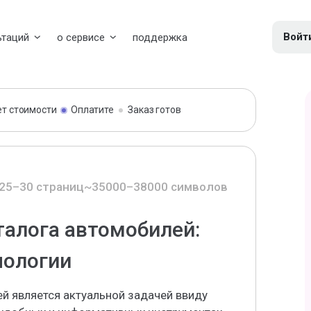
Войт
ьтаций
о сервисе
поддержка
ет стоимости
Оплатите
Заказ готов
25–30 страниц
~35000–38000 символов
талога автомобилей:
нологии
й является актуальной задачей ввиду