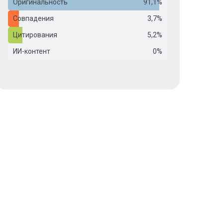
Оригинальность
91,1%
Совпадения
3,7%
Цитирования
5,2%
ИИ-контент
0%