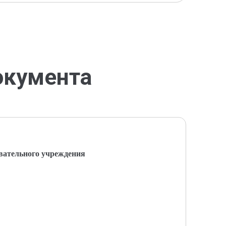
окумента
вательного учреждения