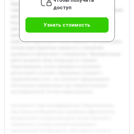
бюджетирования и определении путей их
доступ
совершенствования для улучшения управления финансовыми
процессами. В работе будет раскрыта сущность
внутрифирменного бюджетирования, проанализированы
Узнать стоимость
действующие методы, а также проблемы, связанные с их
применением на практике. Особое внимание уделяется
выявлению недостатков и поиску решений, способствующих
оптимизации бюджетных процессов и повышению
прозрачности финансового планирования. Предварительная
работа включила обзор литературы по тематике
бюджетирования, анализ примеров из различных
организаций и изучение современных подходов в
управленческом учете, что позволило сформулировать
обоснованные рекомендации для совершенствования
внутрифирменной системы бюджетирования.
Актуальность темы внутрифирменного бюджетирования
обусловлена необходимостью повышения эффективности
распределения и контроля ресурсов внутри компаний в
современных условиях жесткой конкуренции и
экономической нестабильности. Цель работы состоит в