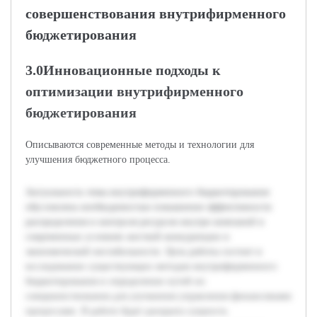
совершенствования внутрифирменного
бюджетирования
3.0Инновационные подходы к
оптимизации внутрифирменного
бюджетирования
Описываются современные методы и технологии для
улучшения бюджетного процесса.
Актуальность темы внутрифирменного бюджетирования
обусловлена необходимостью повышения эффективности
распределения и контроля ресурсов внутри компаний в
современных условиях жесткой конкуренции и
экономической нестабильности. Цель работы состоит в
исследовании существующих методов внутрифирменного
бюджетирования и определении путей их
совершенствования для улучшения управления финансовыми
процессами. В работе будет раскрыта сущность