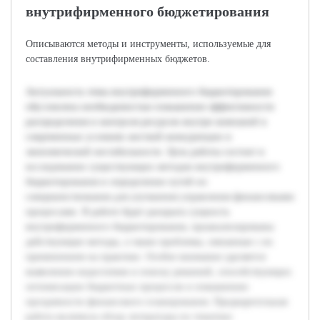
внутрифирменного бюджетирования
Описываются методы и инструменты, используемые для
составления внутрифирменных бюджетов.
Актуальность темы внутрифирменного бюджетирования
обусловлена необходимостью повышения эффективности
распределения и контроля ресурсов внутри компаний в
современных условиях жесткой конкуренции и
экономической нестабильности. Цель работы состоит в
исследовании существующих методов внутрифирменного
бюджетирования и определении путей их
совершенствования для улучшения управления финансовыми
процессами. В работе будет раскрыта сущность
внутрифирменного бюджетирования, проанализированы
действующие методы, а также проблемы, связанные с их
применением на практике. Особое внимание уделяется
выявлению недостатков и поиску решений, способствующих
оптимизации бюджетных процессов и повышению
прозрачности финансового планирования. Предварительная
работа включила обзор литературы по тематике