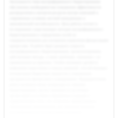
Актуальность темы внутрифирменного бюджетирования
обусловлена необходимостью повышения эффективности
распределения и контроля ресурсов внутри компаний в
современных условиях жесткой конкуренции и
экономической нестабильности. Цель работы состоит в
исследовании существующих методов внутрифирменного
бюджетирования и определении путей их
совершенствования для улучшения управления финансовыми
процессами. В работе будет раскрыта сущность
внутрифирменного бюджетирования, проанализированы
действующие методы, а также проблемы, связанные с их
применением на практике. Особое внимание уделяется
выявлению недостатков и поиску решений, способствующих
оптимизации бюджетных процессов и повышению
прозрачности финансового планирования. Предварительная
работа включила обзор литературы по тематике
бюджетирования, анализ примеров из различных
организаций и изучение современных подходов в
управленческом учете, что позволило сформулировать
обоснованные рекомендации для совершенствования
внутрифирменной системы бюджетирования.