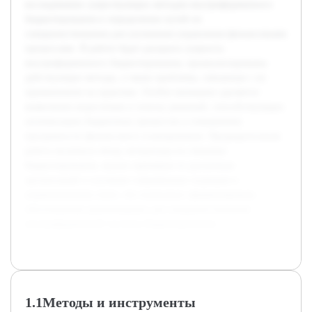
исследовании существующих методов внутрифирменного
бюджетирования и определении путей их
совершенствования для улучшения управления финансовыми
процессами. В работе будет раскрыта сущность
внутрифирменного бюджетирования, проанализированы
действующие методы, а также проблемы, связанные с их
применением на практике. Особое внимание уделяется
выявлению недостатков и поиску решений, способствующих
оптимизации бюджетных процессов и повышению
прозрачности финансового планирования. Предварительная
работа включила обзор литературы по тематике
бюджетирования, анализ примеров из различных
организаций и изучение современных подходов в
управленческом учете, что позволило сформулировать
обоснованные рекомендации для совершенствования
внутрифирменной системы бюджетирования.
1.1Методы и инструменты