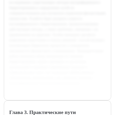
исследовании существующих методов внутрифирменного
бюджетирования и определении путей их
совершенствования для улучшения управления финансовыми
процессами. В работе будет раскрыта сущность
внутрифирменного бюджетирования, проанализированы
действующие методы, а также проблемы, связанные с их
применением на практике. Особое внимание уделяется
выявлению недостатков и поиску решений, способствующих
оптимизации бюджетных процессов и повышению
прозрачности финансового планирования. Предварительная
работа включила обзор литературы по тематике
бюджетирования, анализ примеров из различных
организаций и изучение современных подходов в
управленческом учете, что позволило сформулировать
обоснованные рекомендации для совершенствования
внутрифирменной системы бюджетирования.
Глава 3. Практические пути