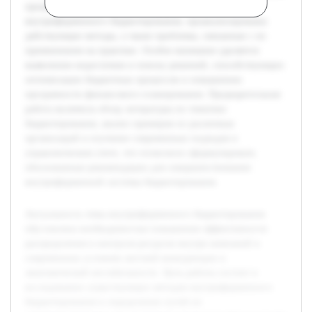
процессами. В работе будет раскрыта сущность
внутрифирменного бюджетирования, проанализированы
действующие методы, а также проблемы, связанные с их
применением на практике. Особое внимание уделяется
выявлению недостатков и поиску решений, способствующих
оптимизации бюджетных процессов и повышению
прозрачности финансового планирования. Предварительная
работа включила обзор литературы по тематике
бюджетирования, анализ примеров из различных
организаций и изучение современных подходов в
управленческом учете, что позволило сформулировать
обоснованные рекомендации для совершенствования
внутрифирменной системы бюджетирования.
Актуальность темы внутрифирменного бюджетирования
обусловлена необходимостью повышения эффективности
распределения и контроля ресурсов внутри компаний в
современных условиях жесткой конкуренции и
экономической нестабильности. Цель работы состоит в
исследовании существующих методов внутрифирменного
бюджетирования и определении путей их