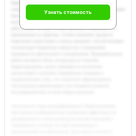
бюджетирования и определении путей их
совершенствования для улучшения управления финансовыми
Узнать стоимость
процессами. В работе будет раскрыта сущность
внутрифирменного бюджетирования, проанализированы
действующие методы, а также проблемы, связанные с их
применением на практике. Особое внимание уделяется
выявлению недостатков и поиску решений, способствующих
оптимизации бюджетных процессов и повышению
прозрачности финансового планирования. Предварительная
работа включила обзор литературы по тематике
бюджетирования, анализ примеров из различных
организаций и изучение современных подходов в
управленческом учете, что позволило сформулировать
обоснованные рекомендации для совершенствования
внутрифирменной системы бюджетирования.
Актуальность темы внутрифирменного бюджетирования
обусловлена необходимостью повышения эффективности
распределения и контроля ресурсов внутри компаний в
современных условиях жесткой конкуренции и
экономической нестабильности. Цель работы состоит в