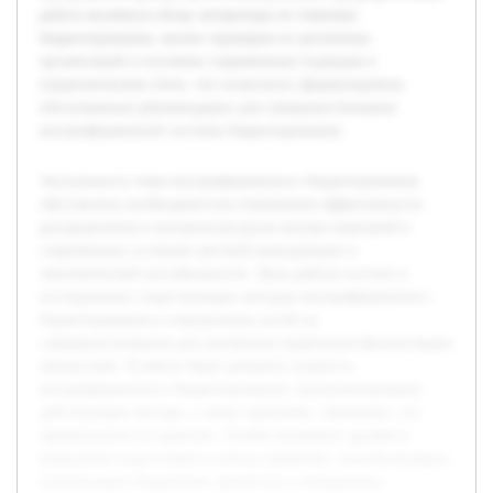
работа включила обзор литературы по тематике
бюджетирования, анализ примеров из различных
организаций и изучение современных подходов в
управленческом учете, что позволило сформулировать
обоснованные рекомендации для совершенствования
внутрифирменной системы бюджетирования.
Актуальность темы внутрифирменного бюджетирования
обусловлена необходимостью повышения эффективности
распределения и контроля ресурсов внутри компаний в
современных условиях жесткой конкуренции и
экономической нестабильности. Цель работы состоит в
исследовании существующих методов внутрифирменного
бюджетирования и определении путей их
совершенствования для улучшения управления финансовыми
процессами. В работе будет раскрыта сущность
внутрифирменного бюджетирования, проанализированы
действующие методы, а также проблемы, связанные с их
применением на практике. Особое внимание уделяется
выявлению недостатков и поиску решений, способствующих
оптимизации бюджетных процессов и повышению