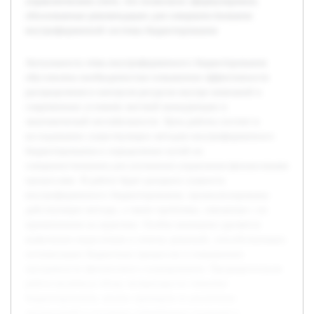
управленческом учете, что позволило сформулировать
обоснованные рекомендации для совершенствования
внутрифирменной системы бюджетирования.
Актуальность темы внутрифирменного бюджетирования
обусловлена необходимостью повышения эффективности
распределения и контроля ресурсов внутри компаний в
современных условиях жесткой конкуренции и
экономической нестабильности. Цель работы состоит в
исследовании существующих методов внутрифирменного
бюджетирования и определении путей их
совершенствования для улучшения управления финансовыми
процессами. В работе будет раскрыта сущность
внутрифирменного бюджетирования, проанализированы
действующие методы, а также проблемы, связанные с их
применением на практике. Особое внимание уделяется
выявлению недостатков и поиску решений, способствующих
оптимизации бюджетных процессов и повышению
прозрачности финансового планирования. Предварительная
работа включила обзор литературы по тематике
бюджетирования, анализ примеров из различных
организаций и изучение современных подходов в