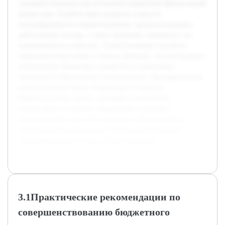
совершенствования для улучшения управления финансовыми
процессами. В работе будет раскрыта сущность
внутрифирменного бюджетирования, проанализированы
действующие методы, а также проблемы, связанные с их
применением на практике. Особое внимание уделяется
выявлению недостатков и поиску решений, способствующих
оптимизации бюджетных процессов и повышению
прозрачности финансового планирования. Предварительная
работа включила обзор литературы по тематике
бюджетирования, анализ примеров из различных
организаций и изучение современных подходов в
управленческом учете, что позволило сформулировать
обоснованные рекомендации для совершенствования
внутрифирменной системы бюджетирования.
3.1Практические рекомендации по
совершенствованию бюджетного