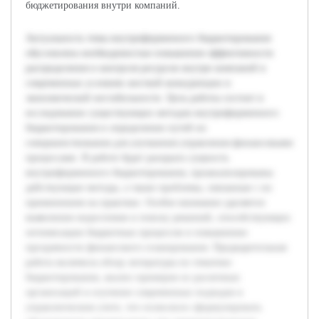
бюджетирования внутри компаний.
Актуальность темы внутрифирменного бюджетирования
обусловлена необходимостью повышения эффективности
распределения и контроля ресурсов внутри компаний в
современных условиях жесткой конкуренции и
экономической нестабильности. Цель работы состоит в
исследовании существующих методов внутрифирменного
бюджетирования и определении путей их
совершенствования для улучшения управления финансовыми
процессами. В работе будет раскрыта сущность
внутрифирменного бюджетирования, проанализированы
действующие методы, а также проблемы, связанные с их
применением на практике. Особое внимание уделяется
выявлению недостатков и поиску решений, способствующих
оптимизации бюджетных процессов и повышению
прозрачности финансового планирования. Предварительная
работа включила обзор литературы по тематике
бюджетирования, анализ примеров из различных
организаций и изучение современных подходов в
управленческом учете, что позволило сформулировать