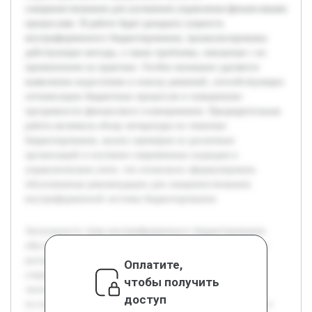
совершенствования для улучшения управления финансовыми
процессами. В работе будет раскрыта сущность
внутрифирменного бюджетирования, проанализированы
действующие методы, а также проблемы, связанные с их
применением на практике. Особое внимание уделяется
выявлению недостатков и поиску решений, способствующих
оптимизации бюджетных процессов и повышению
прозрачности финансового планирования. Предварительная
работа включила обзор литературы по тематике
бюджетирования, анализ примеров из различных
организаций и изучение современных подходов в
управленческом учете, что позволило сформулировать
обоснованные рекомендации для совершенствования
внутрифирменной системы бюджетирования.
Актуальность темы внутрифирменного бюджетирования
обусловлена необходимостью повышения эффективности
распределения и контроля ресурсов внутри компаний в
Оплатите,
современных условиях жесткой конкуренции и
чтобы получить
экономической нестабильности. Цель работы состоит в
доступ
исследовании существующих методов внутрифирменного