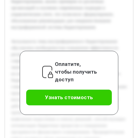
бюджетирования, анализ примеров из различных
организаций и изучение современных подходов в
управленческом учете, что позволило сформулировать
обоснованные рекомендации для совершенствования
внутрифирменной системы бюджетирования.
Актуальность темы внутрифирменного бюджетирования
обусловлена необходимостью повышения эффективности
распределения и контроля ресурсов внутри компаний в
современных условиях жесткой конкуренции и
Оплатите,
экономической нестабильности. Цель работы состоит в
чтобы получить
исследовании существующих методов внутрифирменного
доступ
бюджетирования и определении путей их
совершенствования для улучшения управления финансовыми
процессами. В работе будет раскрыта сущность
Узнать стоимость
внутрифирменного бюджетирования, проанализированы
действующие методы, а также проблемы, связанные с их
применением на практике. Особое внимание уделяется
выявлению недостатков и поиску решений, способствующих
оптимизации бюджетных процессов и повышению
прозрачности финансового планирования. Предварительная