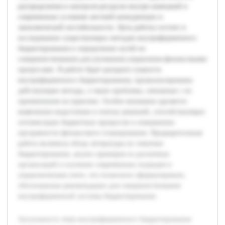
распределения и контроля ресурсов внутри компаний в
современных условиях жесткой конкуренции и
экономической нестабильности. Цель работы состоит в
исследовании существующих методов внутрифирменного
бюджетирования и определении путей их
совершенствования для улучшения управления финансовыми
процессами. В работе будет раскрыта сущность
внутрифирменного бюджетирования, проанализированы
действующие методы, а также проблемы, связанные с их
применением на практике. Особое внимание уделяется
выявлению недостатков и поиску решений, способствующих
оптимизации бюджетных процессов и повышению
прозрачности финансового планирования. Предварительная
работа включила обзор литературы по тематике
бюджетирования, анализ примеров из различных
организаций и изучение современных подходов в
управленческом учете, что позволило сформулировать
обоснованные рекомендации для совершенствования
внутрифирменной системы бюджетирования.
Актуальность темы внутрифирменного бюджетирования