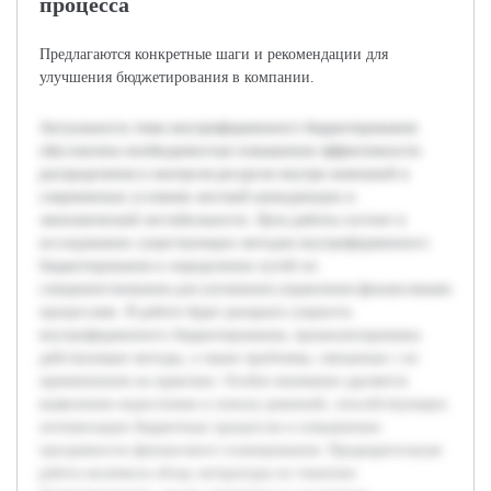
процесса
Предлагаются конкретные шаги и рекомендации для
улучшения бюджетирования в компании.
Актуальность темы внутрифирменного бюджетирования
обусловлена необходимостью повышения эффективности
распределения и контроля ресурсов внутри компаний в
современных условиях жесткой конкуренции и
экономической нестабильности. Цель работы состоит в
исследовании существующих методов внутрифирменного
бюджетирования и определении путей их
совершенствования для улучшения управления финансовыми
процессами. В работе будет раскрыта сущность
внутрифирменного бюджетирования, проанализированы
действующие методы, а также проблемы, связанные с их
применением на практике. Особое внимание уделяется
выявлению недостатков и поиску решений, способствующих
оптимизации бюджетных процессов и повышению
прозрачности финансового планирования. Предварительная
работа включила обзор литературы по тематике