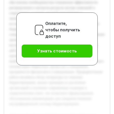
обусловлена необходимостью повышения эффективности
распределения и контроля ресурсов внутри компаний в
современных условиях жесткой конкуренции и
экономической нестабильности. Цель работы состоит в
Оплатите,
исследовании существующих методов внутрифирменного
чтобы получить
бюджетирования и определении путей их
совершенствования для улучшения управления финансовыми
доступ
процессами. В работе будет раскрыта сущность
внутрифирменного бюджетирования, проанализированы
Узнать стоимость
действующие методы, а также проблемы, связанные с их
применением на практике. Особое внимание уделяется
выявлению недостатков и поиску решений, способствующих
оптимизации бюджетных процессов и повышению
прозрачности финансового планирования. Предварительная
работа включила обзор литературы по тематике
бюджетирования, анализ примеров из различных
организаций и изучение современных подходов в
управленческом учете, что позволило сформулировать
обоснованные рекомендации для совершенствования
внутрифирменной системы бюджетирования.