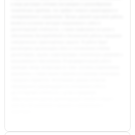
в виде растущих потоков пассажиров и разнообразных
технических проблем, что требует точного мониторинга и
своевременного управления. Целью данной курсовой работы
является изучение методов оперативного учёта и
диспетчерской отчётности, а также выявление их роли в
обеспечении бесперебойной и безопасной работы городских
электрических транспортных средств. В работе будет
рассмотрена организация учёта и составления отчётов
диспетчером, анализ существующих технических решений и
программного обеспечения. В предварительной работе
проведён обзор литературы по теме, изучены нормативные
документы, а также анализ практик на примере нескольких
городских перевозок. Полученные данные позволят
сформировать рекомендации по улучшению учёта и
диспетчерской отчётности с целью повышения
эффективности работы диспетчерской службы и общего
качества обслуживания городского электрического
транспорта.