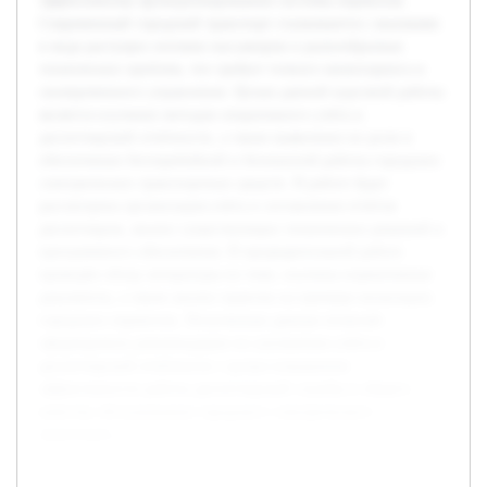
эффективному функционированию системы перевозок.
Современный городской транспорт сталкивается с вызовами
в виде растущих потоков пассажиров и разнообразных
технических проблем, что требует точного мониторинга и
своевременного управления. Целью данной курсовой работы
является изучение методов оперативного учёта и
диспетчерской отчётности, а также выявление их роли в
обеспечении бесперебойной и безопасной работы городских
электрических транспортных средств. В работе будет
рассмотрена организация учёта и составления отчётов
диспетчером, анализ существующих технических решений и
программного обеспечения. В предварительной работе
проведён обзор литературы по теме, изучены нормативные
документы, а также анализ практик на примере нескольких
городских перевозок. Полученные данные позволят
сформировать рекомендации по улучшению учёта и
диспетчерской отчётности с целью повышения
эффективности работы диспетчерской службы и общего
качества обслуживания городского электрического
транспорта.