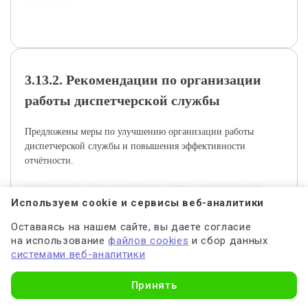
транспорта.
3.13.2. Рекомендации по организации
работы диспетчерской службы
Предложены меры по улучшению организации работы
диспетчерской службы и повышения эффективности
отчётности.
Актуальность темы оперативного учёта и диспетчерской
Используем cookie и сервисы веб-аналитики
отчётности в городском электрическом транспорте
обусловлена современными требованиями к безопасному и
Оставаясь на нашем сайте, вы даете согласие
эффективному функционированию системы перевозок.
на использование
файлов cookies
и сбор данных
Современный городской транспорт сталкивается с вызовами
системами веб-аналитики
в виде растущих потоков пассажиров и разнообразных
Узнать стоимость
технических проблем, что требует точного мониторинга и
Принять
своевременного управления. Целью данной курсовой работы
является изучение методов оперативного учёта и