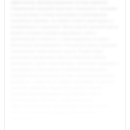
эффективному функционированию системы перевозок.
Современный городской транспорт сталкивается с вызовами
в виде растущих потоков пассажиров и разнообразных
технических проблем, что требует точного мониторинга и
своевременного управления. Целью данной курсовой работы
является изучение методов оперативного учёта и
диспетчерской отчётности, а также выявление их роли в
обеспечении бесперебойной и безопасной работы городских
электрических транспортных средств. В работе будет
рассмотрена организация учёта и составления отчётов
диспетчером, анализ существующих технических решений и
программного обеспечения. В предварительной работе
проведён обзор литературы по теме, изучены нормативные
документы, а также анализ практик на примере нескольких
городских перевозок. Полученные данные позволят
сформировать рекомендации по улучшению учёта и
диспетчерской отчётности с целью повышения
эффективности работы диспетчерской службы и общего
качества обслуживания городского электрического
транспорта.