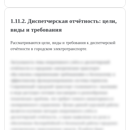
1.11.2. Диспетчерская отчётность: цели,
виды и требования
Рассматриваются цели, виды и требования к диспетчерской
отчётности в городском электротранспорте.
Актуальность темы оперативного учёта и диспетчерской
отчётности в городском электрическом транспорте
обусловлена современными требованиями к безопасному и
эффективному функционированию системы перевозок.
Современный городской транспорт сталкивается с вызовами
в виде растущих потоков пассажиров и разнообразных
технических проблем, что требует точного мониторинга и
своевременного управления. Целью данной курсовой работы
является изучение методов оперативного учёта и
диспетчерской отчётности, а также выявление их роли в
обеспечении бесперебойной и безопасной работы городских
электрических транспортных средств. В работе будет