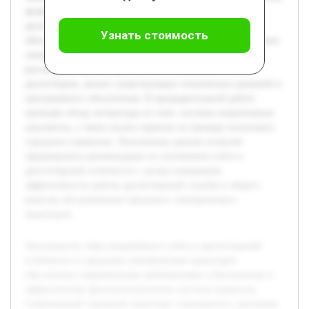
является изучение методов оперативного учёта и
диспетчерской отчётности, а также выявление их роли в
Узнать стоимость
обеспечении бесперебойной и безопасной работы городских
электрических транспортных средств. В работе будет
рассмотрена организация учёта и составления отчётов
диспетчером, анализ существующих технических решений и
программного обеспечения. В предварительной работе
проведён обзор литературы по теме, изучены нормативные
документы, а также анализ практик на примере нескольких
городских перевозок. Полученные данные позволят
сформировать рекомендации по улучшению учёта и
диспетчерской отчётности с целью повышения
эффективности работы диспетчерской службы и общего
качества обслуживания городского электрического
транспорта.
Актуальность темы оперативного учёта и диспетчерской
отчётности в городском электрическом транспорте
обусловлена современными требованиями к безопасному и
эффективному функционированию системы перевозок.
Современный городской транспорт сталкивается с вызовами