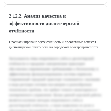
2.12.2. Анализ качества и
эффективности диспетчерской
отчётности
Проанализирована эффективность и проблемные аспекты
диспетчерской отчётности на городском электротранспорте.
Актуальность темы оперативного учёта и диспетчерской
отчётности в городском электрическом транспорте
обусловлена современными требованиями к безопасному и
эффективному функционированию системы перевозок.
Современный городской транспорт сталкивается с вызовами
в виде растущих потоков пассажиров и разнообразных
технических проблем, что требует точного мониторинга и
своевременного управления. Целью данной курсовой работы
является изучение методов оперативного учёта и
диспетчерской отчётности, а также выявление их роли в
обеспечении бесперебойной и безопасной работы городских