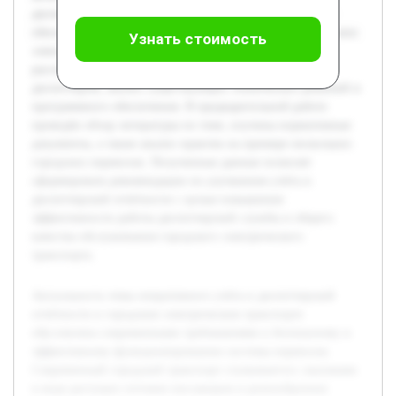
диспетчерской отчётности, а также выявление их роли в
обеспечении бесперебойной и безопасной работы городских
Узнать стоимость
электрических транспортных средств. В работе будет
рассмотрена организация учёта и составления отчётов
диспетчером, анализ существующих технических решений и
программного обеспечения. В предварительной работе
проведён обзор литературы по теме, изучены нормативные
документы, а также анализ практик на примере нескольких
городских перевозок. Полученные данные позволят
сформировать рекомендации по улучшению учёта и
диспетчерской отчётности с целью повышения
эффективности работы диспетчерской службы и общего
качества обслуживания городского электрического
транспорта.
Актуальность темы оперативного учёта и диспетчерской
отчётности в городском электрическом транспорте
обусловлена современными требованиями к безопасному и
эффективному функционированию системы перевозок.
Современный городской транспорт сталкивается с вызовами
в виде растущих потоков пассажиров и разнообразных