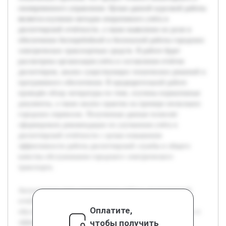
своевременного управления. Целью данной курсовой работы
является изучение методов оперативного учёта и
диспетчерской отчётности, а также выявление их роли в
обеспечении бесперебойной и безопасной работы городских
электрических транспортных средств. В работе будет
рассмотрена организация учёта и составления отчётов
диспетчером, анализ существующих технических решений и
программного обеспечения. В предварительной работе
проведён обзор литературы по теме, изучены нормативные
документы, а также анализ практик на примере нескольких
городских перевозок. Полученные данные позволят
сформировать рекомендации по улучшению учёта и
диспетчерской отчётности с целью повышения
эффективности работы диспетчерской службы и общего
качества обслуживания городского электрического
транспорта.
Актуальность темы оперативного учёта и диспетчерской
отчётности в городском электрическом транспорте
Оплатите,
обусловлена современными требованиями к безопасному и
чтобы получить
эффективному функционированию системы перевозок.