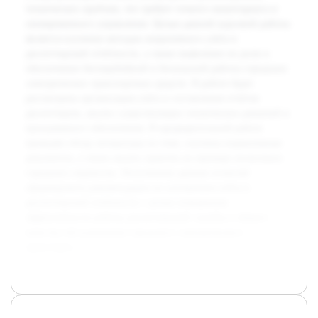
технических проблем, что требует точного мониторинга и
своевременного управления. Целью данной курсовой работы
является изучение методов оперативного учёта и
диспетчерской отчётности, а также выявление их роли в
обеспечении бесперебойной и безопасной работы городских
электрических транспортных средств. В работе будет
рассмотрена организация учёта и составления отчётов
диспетчером, анализ существующих технических решений и
программного обеспечения. В предварительной работе
проведён обзор литературы по теме, изучены нормативные
документы, а также анализ практик на примере нескольких
городских перевозок. Полученные данные позволят
сформировать рекомендации по улучшению учёта и
диспетчерской отчётности с целью повышения
эффективности работы диспетчерской службы и общего
качества обслуживания городского электрического
транспорта.