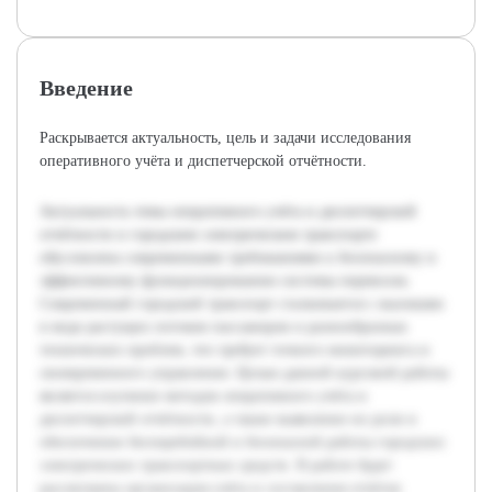
Введение
Раскрывается актуальность, цель и задачи исследования
оперативного учёта и диспетчерской отчётности.
Актуальность темы оперативного учёта и диспетчерской
отчётности в городском электрическом транспорте
обусловлена современными требованиями к безопасному и
эффективному функционированию системы перевозок.
Современный городской транспорт сталкивается с вызовами
в виде растущих потоков пассажиров и разнообразных
технических проблем, что требует точного мониторинга и
своевременного управления. Целью данной курсовой работы
является изучение методов оперативного учёта и
диспетчерской отчётности, а также выявление их роли в
обеспечении бесперебойной и безопасной работы городских
электрических транспортных средств. В работе будет
рассмотрена организация учёта и составления отчётов