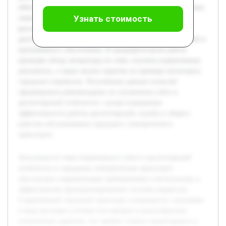
обеспечении бесперебойной и безопасной работы городских
Узнать стоимость
электрических транспортных средств. В работе будет
рассмотрена организация учёта и составления отчётов
диспетчером, анализ существующих технических решений и
программного обеспечения. В предварительной работе
проведён обзор литературы по теме, изучены нормативные
документы, а также анализ практик на примере нескольких
городских перевозок. Полученные данные позволят
сформировать рекомендации по улучшению учёта и
диспетчерской отчётности с целью повышения
эффективности работы диспетчерской службы и общего
качества обслуживания городского электрического
транспорта.
Актуальность темы оперативного учёта и диспетчерской
отчётности в городском электрическом транспорте
обусловлена современными требованиями к безопасному и
эффективному функционированию системы перевозок.
Современный городской транспорт сталкивается с вызовами
в виде растущих потоков пассажиров и разнообразных
технических проблем, что требует точного мониторинга и