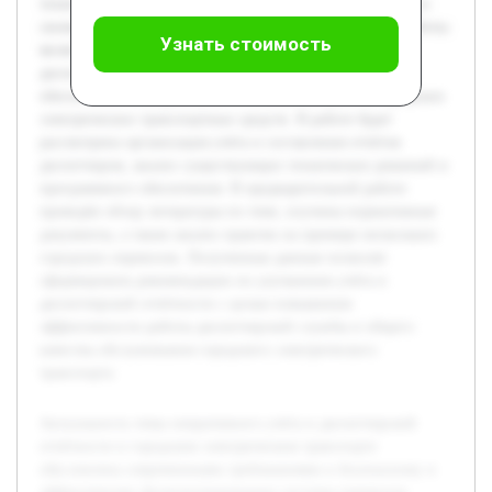
технических проблем, что требует точного мониторинга и
своевременного управления. Целью данной курсовой работы
Узнать стоимость
является изучение методов оперативного учёта и
диспетчерской отчётности, а также выявление их роли в
обеспечении бесперебойной и безопасной работы городских
электрических транспортных средств. В работе будет
рассмотрена организация учёта и составления отчётов
диспетчером, анализ существующих технических решений и
программного обеспечения. В предварительной работе
проведён обзор литературы по теме, изучены нормативные
документы, а также анализ практик на примере нескольких
городских перевозок. Полученные данные позволят
сформировать рекомендации по улучшению учёта и
диспетчерской отчётности с целью повышения
эффективности работы диспетчерской службы и общего
качества обслуживания городского электрического
транспорта.
Актуальность темы оперативного учёта и диспетчерской
отчётности в городском электрическом транспорте
обусловлена современными требованиями к безопасному и