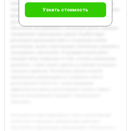
технических проблем, что требует точного мониторинга и
Узнать стоимость
своевременного управления. Целью данной курсовой работы
является изучение методов оперативного учёта и
диспетчерской отчётности, а также выявление их роли в
обеспечении бесперебойной и безопасной работы городских
электрических транспортных средств. В работе будет
рассмотрена организация учёта и составления отчётов
диспетчером, анализ существующих технических решений и
программного обеспечения. В предварительной работе
проведён обзор литературы по теме, изучены нормативные
документы, а также анализ практик на примере нескольких
городских перевозок. Полученные данные позволят
сформировать рекомендации по улучшению учёта и
диспетчерской отчётности с целью повышения
эффективности работы диспетчерской службы и общего
качества обслуживания городского электрического
транспорта.
Актуальность темы оперативного учёта и диспетчерской
отчётности в городском электрическом транспорте
обусловлена современными требованиями к безопасному и