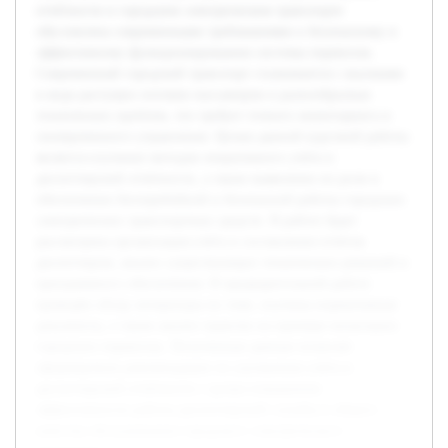
отчётности в городском электрическом транспорте
обусловлена современными требованиями к безопасному и
эффективному функционированию системы перевозок.
Современный городской транспорт сталкивается с вызовами
в виде растущих потоков пассажиров и разнообразных
технических проблем, что требует точного мониторинга и
своевременного управления. Целью данной курсовой работы
является изучение методов оперативного учёта и
диспетчерской отчётности, а также выявление их роли в
обеспечении бесперебойной и безопасной работы городских
электрических транспортных средств. В работе будет
рассмотрена организация учёта и составления отчётов
диспетчером, анализ существующих технических решений и
программного обеспечения. В предварительной работе
проведён обзор литературы по теме, изучены нормативные
документы, а также анализ практик на примере нескольких
городских перевозок. Полученные данные позволят
сформировать рекомендации по улучшению учёта и
диспетчерской отчётности с целью повышения
эффективности работы диспетчерской службы и общего
качества обслуживания городского электрического