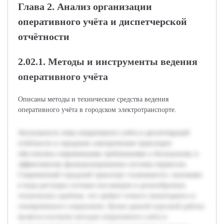
Глава 2. Анализ организации
оперативного учёта и диспетчерской
отчётности
2.02.1. Методы и инструменты ведения
оперативного учёта
Описаны методы и технические средства ведения
оперативного учёта в городском электротранспорте.
Актуальность темы оперативного учёта и диспетчерской
отчётности в городском электрическом транспорте
обусловлена современными требованиями к безопасному и
эффективному функционированию системы перевозок.
Современный городской транспорт сталкивается с вызовами
в виде растущих потоков пассажиров и разнообразных
технических проблем, что требует точного мониторинга и
своевременного управления. Целью данной курсовой работы
является изучение методов оперативного учёта и