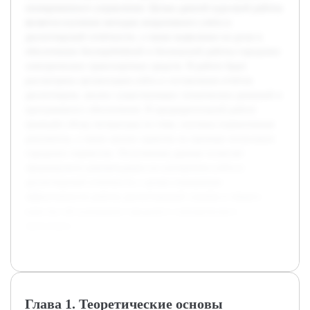
своевременного управления. Целью данной курсовой работы
является изучение методов оперативного учёта и
диспетчерской отчётности, а также выявление их роли в
обеспечении бесперебойной и безопасной работы городских
электрических транспортных средств. В работе будет
рассмотрена организация учёта и составления отчётов
диспетчером, анализ существующих технических решений и
программного обеспечения. В предварительной работе
проведён обзор литературы по теме, изучены нормативные
документы, а также анализ практик на примере нескольких
городских перевозок. Полученные данные позволят
сформировать рекомендации по улучшению учёта и
диспетчерской отчётности с целью повышения
эффективности работы диспетчерской службы и общего
качества обслуживания городского электрического
транспорта.
Глава 1. Теоретические основы