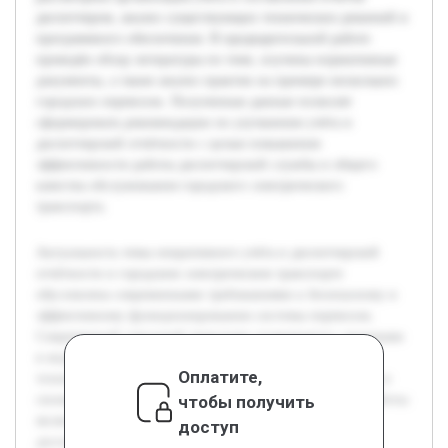
диспетчером, анализ существующих технических решений и
программного обеспечения. В предварительной работе
проведён обзор литературы по теме, изучены нормативные
документы, а также анализ практик на примере нескольких
городских перевозок. Полученные данные позволят
сформировать рекомендации по улучшению учёта и
диспетчерской отчётности с целью повышения
эффективности работы диспетчерской службы и общего
качества обслуживания городского электрического
транспорта.
Актуальность темы оперативного учёта и диспетчерской
отчётности в городском электрическом транспорте
обусловлена современными требованиями к безопасному и
эффективному функционированию системы перевозок.
Современный городской транспорт сталкивается с вызовами
в виде растущих потоков пассажиров и разнообразных
Оплатите,
технических проблем, что требует точного мониторинга и
чтобы получить
своевременного управления. Целью данной курсовой работы
является изучение методов оперативного учёта и
доступ
диспетчерской отчётности, а также выявление их роли в