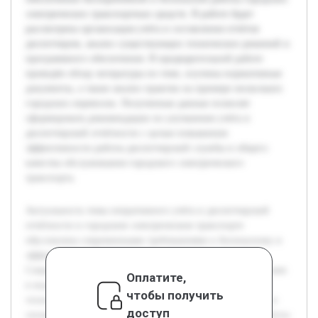
электрических транспортных средств. В работе будет
рассмотрена организация учёта и составления отчётов
диспетчером, анализ существующих технических решений и
программного обеспечения. В предварительной работе
проведён обзор литературы по теме, изучены нормативные
документы, а также анализ практик на примере нескольких
городских перевозок. Полученные данные позволят
сформировать рекомендации по улучшению учёта и
диспетчерской отчётности с целью повышения
эффективности работы диспетчерской службы и общего
качества обслуживания городского электрического
транспорта.
Актуальность темы оперативного учёта и диспетчерской
отчётности в городском электрическом транспорте
обусловлена современными требованиями к безопасному и
эффективному функционированию системы перевозок.
Современный городской транспорт сталкивается с вызовами
Оплатите,
в виде растущих потоков пассажиров и разнообразных
чтобы получить
технических проблем, что требует точного мониторинга и
доступ
своевременного управления. Целью данной курсовой работы