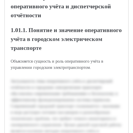
оперативного учёта и диспетчерской
отчётности
1.01.1. Понятие и значение оперативного
учёта в городском электрическом
транспорте
Объясняется сущность и роль оперативного учёта в
управлении городским электротранспортом.
Актуальность темы оперативного учёта и диспетчерской
отчётности в городском электрическом транспорте
обусловлена современными требованиями к безопасному и
эффективному функционированию системы перевозок.
Современный городской транспорт сталкивается с вызовами
в виде растущих потоков пассажиров и разнообразных
технических проблем, что требует точного мониторинга и
своевременного управления. Целью данной курсовой работы
является изучение методов оперативного учёта и