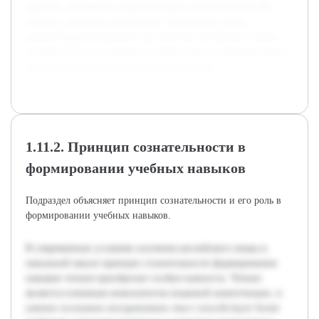
проблем, связанных с недостаточной осознанностью при
чтении у младших школьников. Результатом станет
разработка рекомендаций для учителей английского языка,
направленных на повышение эффективности формирования
навыков чтения через сознательный подход.
1.11.2. Принцип сознательности в
формировании учебных навыков
Подраздел объясняет принцип сознательности и его роль в
формировании учебных навыков.
В современных условиях изучения английского языка в
начальной школе принцип сознательности формирования
навыков чтения приобретает особую важность. Чтение
является ключевым компонентом языковой компетенции, и
умение осознанно воспринимать текст способствует более