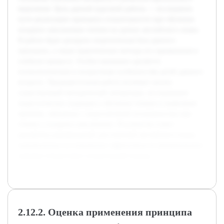
мышления. Цель данной курсовой работы — исследовать
пути реализации принципа сознательности при обучении
младших школьников чтению на уроках английского языка.
В работе будет раскрыта теоретическая база данного
принципа, а также практические методы его применения в
учебном процессе. Особое внимание уделяется
психологическим и возрастным особенностям детей данного
возраста. Предварительная работа включает анализ
существующей методической литературы, исследование
педагогических подходов к обучению чтению и выявление
проблем, связанных с недостаточной осознанностью при
чтении у младших школьников. Результатом станет
разработка рекомендаций для учителей английского языка,
направленных на повышение эффективности формирования
навыков чтения через сознательный подход.
2.12.2. Оценка применения принципа