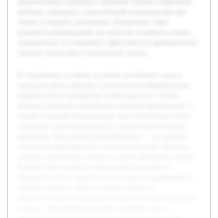
педагогических подходов к обучению чтению и выявление
проблем, связанных с недостаточной осознанностью при
чтении у младших школьников. Результатом станет
разработка рекомендаций для учителей английского языка,
направленных на повышение эффективности формирования
навыков чтения через сознательный подход.
В современных условиях изучения английского языка в
начальной школе принцип сознательности формирования
навыков чтения приобретает особую важность. Чтение
является ключевым компонентом языковой компетенции, и
умение осознанно воспринимать текст способствует более
глубокому усвоению материала и развитию критического
мышления. Цель данной курсовой работы — исследовать
пути реализации принципа сознательности при обучении
младших школьников чтению на уроках английского языка.
В работе будет раскрыта теоретическая база данного
принципа, а также практические методы его применения в
учебном процессе. Особое внимание уделяется
психологическим и возрастным особенностям детей данного
возраста. Предварительная работа включает анализ