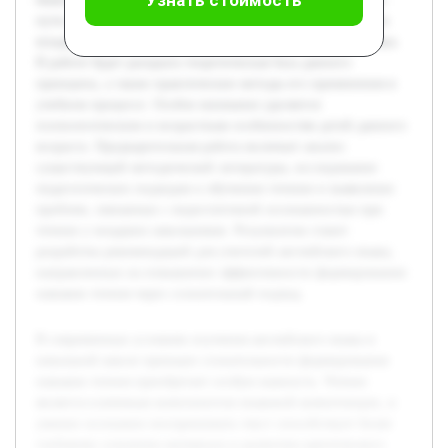
пути реализации принципа сознательности при обучении
младших школьников чтению на уроках английского языка.
В работе будет раскрыта теоретическая база данного
принципа, а также практические методы его применения в
учебном процессе. Особое внимание уделяется
психологическим и возрастным особенностям детей данного
возраста. Предварительная работа включает анализ
существующей методической литературы, исследование
педагогических подходов к обучению чтению и выявление
проблем, связанных с недостаточной осознанностью при
чтении у младших школьников. Результатом станет
разработка рекомендаций для учителей английского языка,
направленных на повышение эффективности формирования
навыков чтения через сознательный подход.
В современных условиях изучения английского языка в
начальной школе принцип сознательности формирования
навыков чтения приобретает особую важность. Чтение
является ключевым компонентом языковой компетенции, и
умение осознанно воспринимать текст способствует более
глубокому усвоению материала и развитию критического