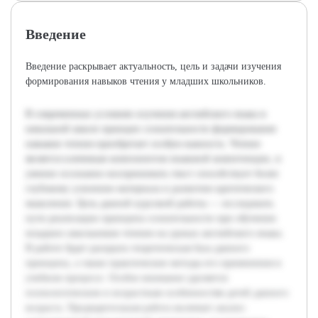
Введение
Введение раскрывает актуальность, цель и задачи изучения
формирования навыков чтения у младших школьников.
В современных условиях изучения английского языка в
начальной школе принцип сознательности формирования
навыков чтения приобретает особую важность. Чтение
является ключевым компонентом языковой компетенции, и
умение осознанно воспринимать текст способствует более
глубокому усвоению материала и развитию критического
мышления. Цель данной курсовой работы — исследовать
пути реализации принципа сознательности при обучении
младших школьников чтению на уроках английского языка.
В работе будет раскрыта теоретическая база данного
принципа, а также практические методы его применения в
учебном процессе. Особое внимание уделяется
психологическим и возрастным особенностям детей данного
возраста. Предварительная работа включает анализ