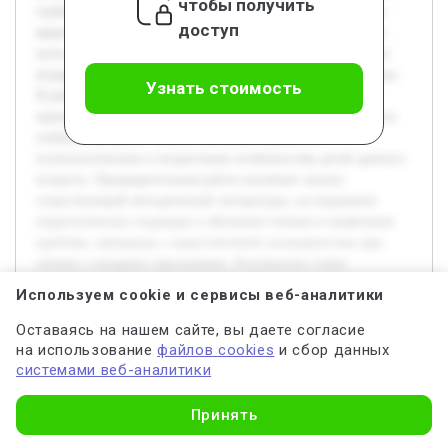
чтобы получить
глубокому усвоению материала и развитию критического
доступ
мышления. Цель данной курсовой работы — исследовать
пути реализации принципа сознательности при обучении
младших школьников чтению на уроках английского языка.
Узнать стоимость
В работе будет раскрыта теоретическая база данного
принципа, а также практические методы его применения в
учебном процессе. Особое внимание уделяется
психологическим и возрастным особенностям детей данного
возраста. Предварительная работа включает анализ
существующей методической литературы, исследование
педагогических подходов к обучению чтению и выявление
проблем, связанных с недостаточной осознанностью при
чтении у младших школьников. Результатом станет
разработка рекомендаций для учителей английского языка,
Используем cookie и сервисы веб-аналитики
направленных на повышение эффективности формирования
навыков чтения через сознательный подход.
Оставаясь на нашем сайте, вы даете согласие
на использование
файлов cookies
и сбор данных
системами веб-аналитики
В современных условиях изучения английского языка в
начальной школе принцип сознательности формирования
Узнать стоимость
Принять
навыков чтения приобретает особую важность. Чтение
является ключевым компонентом языковой компетенции, и