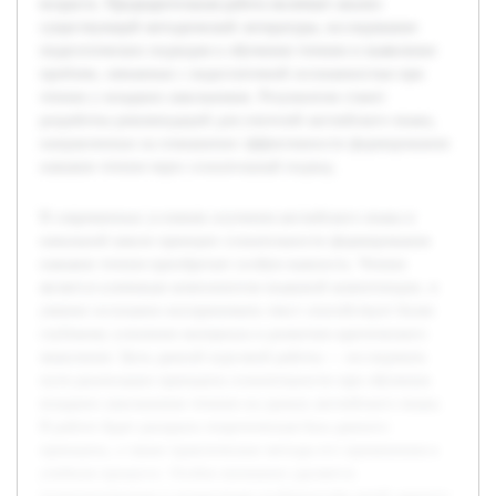
возраста. Предварительная работа включает анализ
существующей методической литературы, исследование
педагогических подходов к обучению чтению и выявление
проблем, связанных с недостаточной осознанностью при
чтении у младших школьников. Результатом станет
разработка рекомендаций для учителей английского языка,
направленных на повышение эффективности формирования
навыков чтения через сознательный подход.
В современных условиях изучения английского языка в
начальной школе принцип сознательности формирования
навыков чтения приобретает особую важность. Чтение
является ключевым компонентом языковой компетенции, и
умение осознанно воспринимать текст способствует более
глубокому усвоению материала и развитию критического
мышления. Цель данной курсовой работы — исследовать
пути реализации принципа сознательности при обучении
младших школьников чтению на уроках английского языка.
В работе будет раскрыта теоретическая база данного
принципа, а также практические методы его применения в
учебном процессе. Особое внимание уделяется