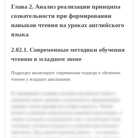
Глава 2. Анализ реализации принципа
сознательности при формировании
навыков чтения на уроках английского
языка
2.02.1. Современные методики обучения
чтению в младшем звене
Подраздел анализирует современные подходы к обучению
чтению у младших школьников.
В современных условиях изучения английского языка в
начальной школе принцип сознательности формирования
навыков чтения приобретает особую важность. Чтение
является ключевым компонентом языковой компетенции, и
умение осознанно воспринимать текст способствует более
глубокому усвоению материала и развитию критического
мышления. Цель данной курсовой работы — исследовать