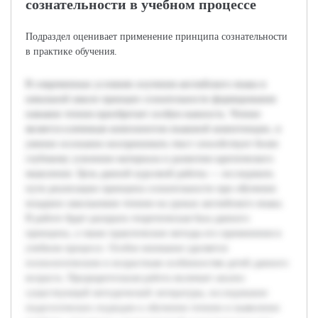
сознательности в учебном процессе
Подраздел оценивает применение принципа сознательности
в практике обучения.
В современных условиях изучения английского языка в
начальной школе принцип сознательности формирования
навыков чтения приобретает особую важность. Чтение
является ключевым компонентом языковой компетенции, и
умение осознанно воспринимать текст способствует более
глубокому усвоению материала и развитию критического
мышления. Цель данной курсовой работы — исследовать
пути реализации принципа сознательности при обучении
младших школьников чтению на уроках английского языка.
В работе будет раскрыта теоретическая база данного
принципа, а также практические методы его применения в
учебном процессе. Особое внимание уделяется
психологическим и возрастным особенностям детей данного
возраста. Предварительная работа включает анализ
существующей методической литературы, исследование
педагогических подходов к обучению чтению и выявление