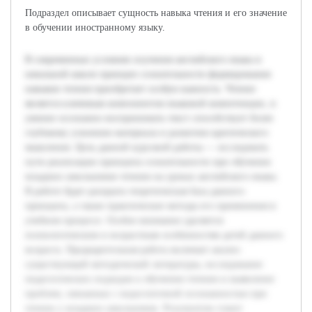
Подраздел описывает сущность навыка чтения и его значение
в обучении иностранному языку.
В современных условиях изучения английского языка в
начальной школе принцип сознательности формирования
навыков чтения приобретает особую важность. Чтение
является ключевым компонентом языковой компетенции, и
умение осознанно воспринимать текст способствует более
глубокому усвоению материала и развитию критического
мышления. Цель данной курсовой работы — исследовать
пути реализации принципа сознательности при обучении
младших школьников чтению на уроках английского языка.
В работе будет раскрыта теоретическая база данного
принципа, а также практические методы его применения в
учебном процессе. Особое внимание уделяется
психологическим и возрастным особенностям детей данного
возраста. Предварительная работа включает анализ
существующей методической литературы, исследование
педагогических подходов к обучению чтению и выявление
проблем, связанных с недостаточной осознанностью при
чтении у младших школьников. Результатом станет