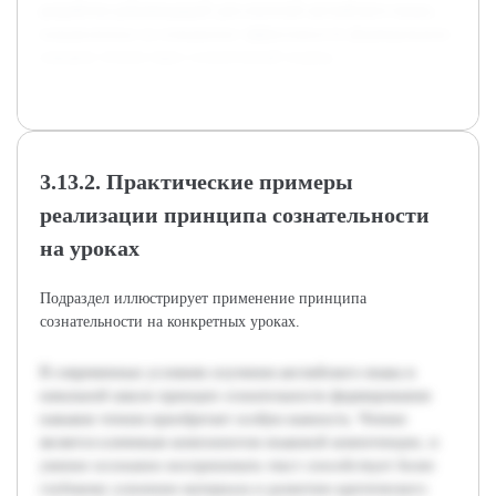
разработка рекомендаций для учителей английского языка,
направленных на повышение эффективности формирования
навыков чтения через сознательный подход.
3.13.2. Практические примеры
реализации принципа сознательности
на уроках
Подраздел иллюстрирует применение принципа
сознательности на конкретных уроках.
В современных условиях изучения английского языка в
начальной школе принцип сознательности формирования
навыков чтения приобретает особую важность. Чтение
является ключевым компонентом языковой компетенции, и
умение осознанно воспринимать текст способствует более
глубокому усвоению материала и развитию критического