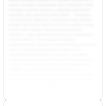
умение осознанно воспринимать текст способствует более
глубокому усвоению материала и развитию критического
мышления. Цель данной курсовой работы — исследовать
пути реализации принципа сознательности при обучении
младших школьников чтению на уроках английского языка.
В работе будет раскрыта теоретическая база данного
принципа, а также практические методы его применения в
учебном процессе. Особое внимание уделяется
психологическим и возрастным особенностям детей данного
возраста. Предварительная работа включает анализ
существующей методической литературы, исследование
педагогических подходов к обучению чтению и выявление
проблем, связанных с недостаточной осознанностью при
чтении у младших школьников. Результатом станет
разработка рекомендаций для учителей английского языка,
направленных на повышение эффективности формирования
навыков чтения через сознательный подход.