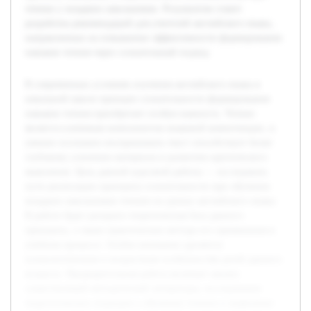
чтении у младших школьников. Результатом станет
разработка рекомендаций для учителей английского языка,
направленных на повышение эффективности формирования
навыков чтения через сознательный подход.
В современных условиях изучения английского языка в
начальной школе принцип сознательности формирования
навыков чтения приобретает особую важность. Чтение
является ключевым компонентом языковой компетенции, и
умение осознанно воспринимать текст способствует более
глубокому усвоению материала и развитию критического
мышления. Цель данной курсовой работы — исследовать
пути реализации принципа сознательности при обучении
младших школьников чтению на уроках английского языка.
В работе будет раскрыта теоретическая база данного
принципа, а также практические методы его применения в
учебном процессе. Особое внимание уделяется
психологическим и возрастным особенностям детей данного
возраста. Предварительная работа включает анализ
существующей методической литературы, исследование
педагогических подходов к обучению чтению и выявление