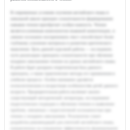
В современных условиях изучения английского языка в
начальной школе принцип сознательности формирования
навыков чтения приобретает особую важность. Чтение
является ключевым компонентом языковой компетенции, и
умение осознанно воспринимать текст способствует более
глубокому усвоению материала и развитию критического
мышления. Цель данной курсовой работы — исследовать
пути реализации принципа сознательности при обучении
младших школьников чтению на уроках английского языка.
В работе будет раскрыта теоретическая база данного
принципа, а также практические методы его применения в
учебном процессе. Особое внимание уделяется
психологическим и возрастным особенностям детей данного
возраста. Предварительная работа включает анализ
существующей методической литературы, исследование
педагогических подходов к обучению чтению и выявление
проблем, связанных с недостаточной осознанностью при
чтении у младших школьников. Результатом станет
разработка рекомендаций для учителей английского языка,
направленных на повышение эффективности формирования