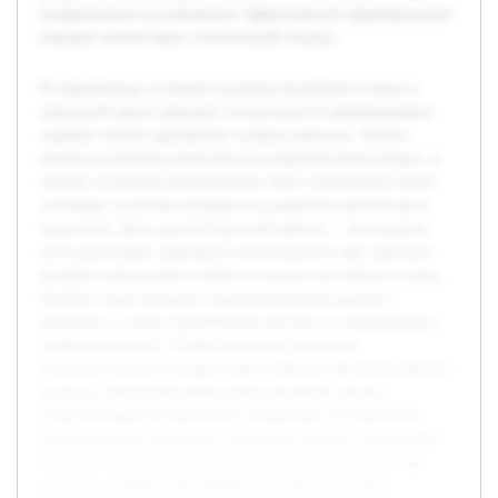
направленных на повышение эффективности формирования
навыков чтения через сознательный подход.
В современных условиях изучения английского языка в
начальной школе принцип сознательности формирования
навыков чтения приобретает особую важность. Чтение
является ключевым компонентом языковой компетенции, и
умение осознанно воспринимать текст способствует более
глубокому усвоению материала и развитию критического
мышления. Цель данной курсовой работы — исследовать
пути реализации принципа сознательности при обучении
младших школьников чтению на уроках английского языка.
В работе будет раскрыта теоретическая база данного
принципа, а также практические методы его применения в
учебном процессе. Особое внимание уделяется
психологическим и возрастным особенностям детей данного
возраста. Предварительная работа включает анализ
существующей методической литературы, исследование
педагогических подходов к обучению чтению и выявление
проблем, связанных с недостаточной осознанностью при
чтении у младших школьников. Результатом станет