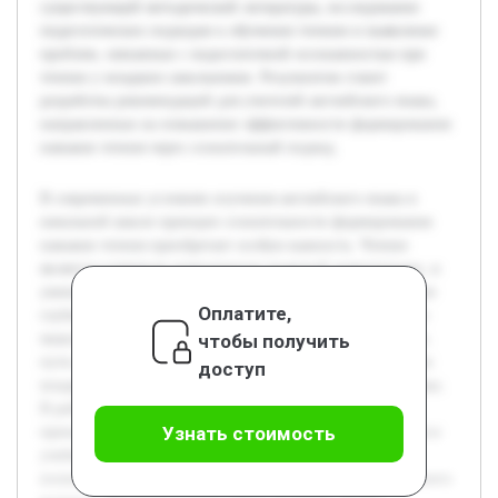
существующей методической литературы, исследование
педагогических подходов к обучению чтению и выявление
проблем, связанных с недостаточной осознанностью при
чтении у младших школьников. Результатом станет
разработка рекомендаций для учителей английского языка,
направленных на повышение эффективности формирования
навыков чтения через сознательный подход.
В современных условиях изучения английского языка в
начальной школе принцип сознательности формирования
навыков чтения приобретает особую важность. Чтение
является ключевым компонентом языковой компетенции, и
умение осознанно воспринимать текст способствует более
Оплатите,
глубокому усвоению материала и развитию критического
чтобы получить
мышления. Цель данной курсовой работы — исследовать
пути реализации принципа сознательности при обучении
доступ
младших школьников чтению на уроках английского языка.
В работе будет раскрыта теоретическая база данного
Узнать стоимость
принципа, а также практические методы его применения в
учебном процессе. Особое внимание уделяется
психологическим и возрастным особенностям детей данного