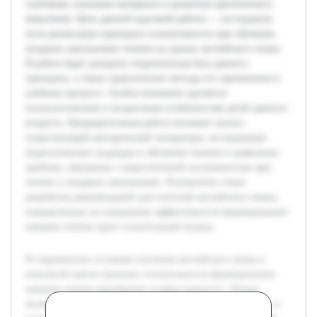
глубокому усвоению материала и развитию критического
мышления. Цель данной курсовой работы — исследовать
пути реализации принципа сознательности при обучении
младших школьников чтению на уроках английского языка.
В работе будет раскрыта теоретическая база данного
принципа, а также практические методы его применения в
учебном процессе. Особое внимание уделяется
психологическим и возрастным особенностям детей данного
возраста. Предварительная работа включает анализ
существующей методической литературы, исследование
педагогических подходов к обучению чтению и выявление
проблем, связанных с недостаточной осознанностью при
чтении у младших школьников. Результатом станет
разработка рекомендаций для учителей английского языка,
направленных на повышение эффективности формирования
навыков чтения через сознательный подход.
В современных условиях изучения английского языка в
начальной школе принцип сознательности формирования
навыков чтения приобретает особую важность. Чтение
является ключевым компонентом языковой компетенции, и