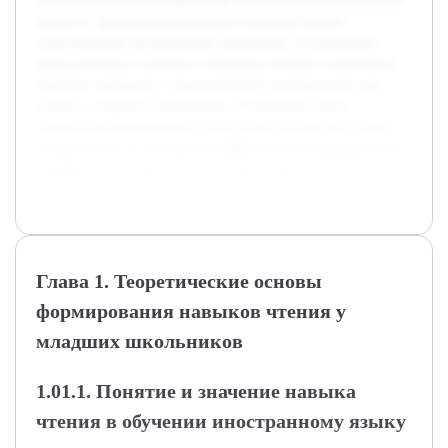
психологическим и возрастным особенностям детей данного
возраста. Предварительная работа включает анализ
существующей методической литературы, исследование
педагогических подходов к обучению чтению и выявление
проблем, связанных с недостаточной осознанностью при
чтении у младших школьников. Результатом станет
разработка рекомендаций для учителей английского языка,
направленных на повышение эффективности формирования
навыков чтения через сознательный подход.
Глава 1. Теоретические основы
формирования навыков чтения у
младших школьников
1.01.1. Понятие и значение навыка
чтения в обучении иностранному языку