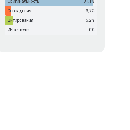
Оригинальность
91,1%
Совпадения
3,7%
Цитирования
5,2%
ИИ-контент
0%