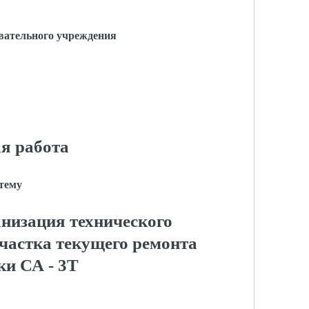
вательного учреждения
я работа
 тему
низация технического
частка текущего ремонта
ки СА - 3Т