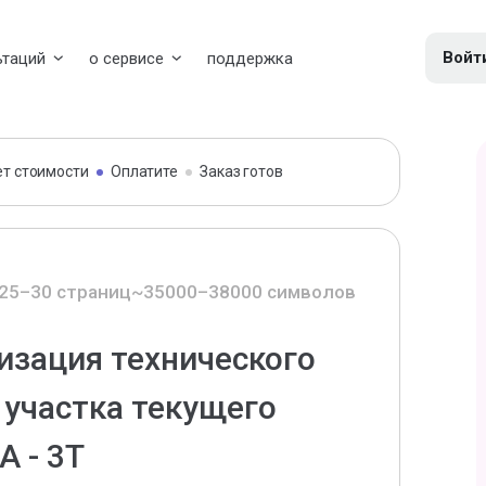
Войт
ьтаций
о сервисе
поддержка
ет стоимости
Оплатите
Заказ готов
25–30 страниц
~35000–38000 символов
изация технического
участка текущего
А - 3Т