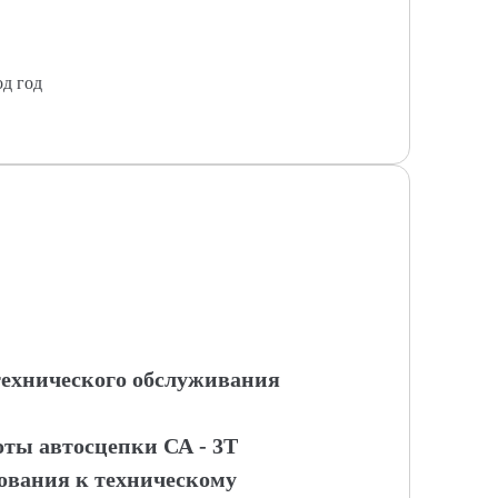
од год
 технического обслуживания
оты автосцепки СА - 3Т
ования к техническому