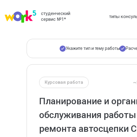
студенческий
типы консул
сервис №1
*
Укажите тип и тему работы
Расч
~
Курсовая работа
Планирование и орган
обслуживания работы 
ремонта автосцепки С