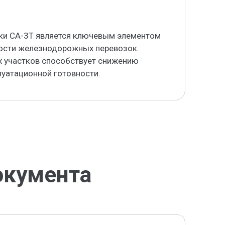
ки СА-3Т является ключевым элементом
ости железнодорожных перевозок.
 участков способствует снижению
уатационной готовности.
окумента