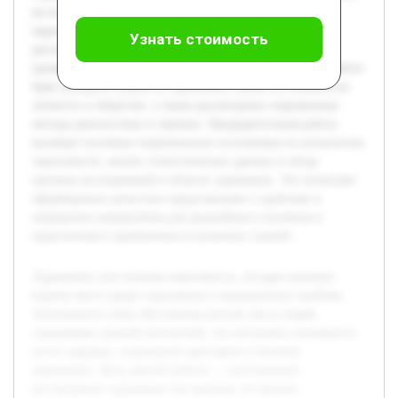
на их здоровье, социальной адаптации и близком
окружении. Цель данной работы — всестороннее
Узнать стоимость
рассмотрение лудомании как явления, её причин,
проявлений и подходов к исследованию и лечению. В работе
будет раскрыта сущность лудомании, анализ её влияния на
личность и общество, а также рассмотрены современные
методы диагностики и терапии. Предварительная работа
включает изучение теоретических источников по психологии
зависимости, анализ статистических данных и обзор
научных исследований в области лудомании. Это позволяет
сформировать целостное представление о проблеме и
определить направления для дальнейшего изучения и
практического применения полученных знаний.
Лудомания, или игровая зависимость, сегодня занимает
важное место среди социальных и медицинских проблем.
Актуальность темы обусловлена ростом числа людей,
страдающих данной патологией, что негативно сказывается
на их здоровье, социальной адаптации и близком
окружении. Цель данной работы — всестороннее
рассмотрение лудомании как явления, её причин,