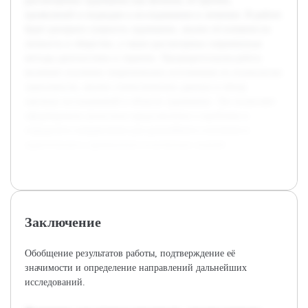
рассмотрение лудомании как явления, её причин,
проявлений и подходов к исследованию и лечению. В работе
будет раскрыта сущность лудомании, анализ её влияния на
личность и общество, а также рассмотрены современные
методы диагностики и терапии. Предварительная работа
включает изучение теоретических источников по психологии
зависимости, анализ статистических данных и обзор
научных исследований в области лудомании. Это позволяет
сформировать целостное представление о проблеме и
определить направления для дальнейшего изучения и
практического применения полученных знаний.
Заключение
Обобщение результатов работы, подтверждение её
значимости и определение направлений дальнейших
исследований.