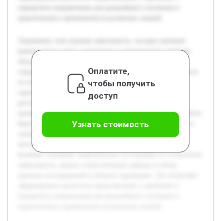
определить направления для дальнейшего изучения и
практического применения полученных знаний.
Лудомания, или игровая зависимость, сегодня занимает
важное место среди социальных и медицинских проблем.
Актуальность темы обусловлена ростом числа людей,
Оплатите,
страдающих данной патологией, что негативно сказывается
чтобы получить
на их здоровье, социальной адаптации и близком
окружении. Цель данной работы — всестороннее
доступ
рассмотрение лудомании как явления, её причин,
проявлений и подходов к исследованию и лечению. В работе
Узнать стоимость
будет раскрыта сущность лудомании, анализ её влияния на
личность и общество, а также рассмотрены современные
методы диагностики и терапии. Предварительная работа
включает изучение теоретических источников по психологии
зависимости, анализ статистических данных и обзор
научных исследований в области лудомании. Это позволяет
сформировать целостное представление о проблеме и
определить направления для дальнейшего изучения и
практического применения полученных знаний.