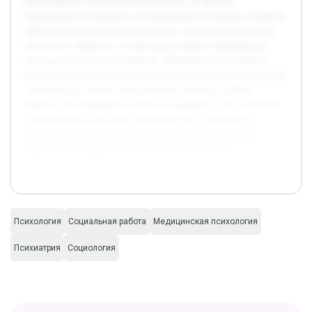
рассмотрение лудомании как явления, её причин,
проявлений и подходов к исследованию и лечению. В работе
будет раскрыта сущность лудомании, анализ её влияния на
личность и общество, а также рассмотрены современные
методы диагностики и терапии. Предварительная работа
включает изучение теоретических источников по психологии
зависимости, анализ статистических данных и обзор
научных исследований в области лудомании. Это позволяет
сформировать целостное представление о проблеме и
определить направления для дальнейшего изучения и
практического применения полученных знаний.
Психология
Социальная работа
Медицинская психология
Психиатрия
Социология