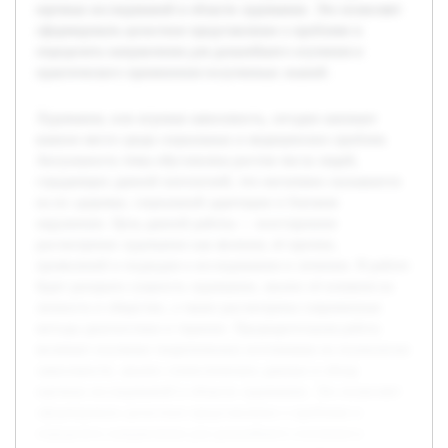
научных исследований в области лудомании. Это позволяет
сформировать целостное представление о проблеме и
определить направления для дальнейшего изучения и
практического применения полученных знаний.
Лудомания, или игровая зависимость, сегодня занимает
важное место среди социальных и медицинских проблем.
Актуальность темы обусловлена ростом числа людей,
страдающих данной патологией, что негативно сказывается
на их здоровье, социальной адаптации и близком
окружении. Цель данной работы — всестороннее
рассмотрение лудомании как явления, её причин,
проявлений и подходов к исследованию и лечению. В работе
будет раскрыта сущность лудомании, анализ её влияния на
личность и общество, а также рассмотрены современные
методы диагностики и терапии. Предварительная работа
включает изучение теоретических источников по психологии
зависимости, анализ статистических данных и обзор
научных исследований в области лудомании. Это позволяет
сформировать целостное представление о проблеме и
определить направления для дальнейшего изучения и