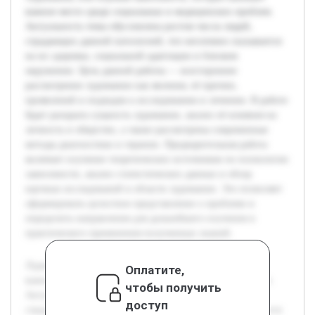
важное место среди социальных и медицинских проблем.
Актуальность темы обусловлена ростом числа людей,
страдающих данной патологией, что негативно сказывается
на их здоровье, социальной адаптации и близком
окружении. Цель данной работы — всестороннее
рассмотрение лудомании как явления, её причин,
проявлений и подходов к исследованию и лечению. В работе
будет раскрыта сущность лудомании, анализ её влияния на
личность и общество, а также рассмотрены современные
методы диагностики и терапии. Предварительная работа
включает изучение теоретических источников по психологии
зависимости, анализ статистических данных и обзор
научных исследований в области лудомании. Это позволяет
сформировать целостное представление о проблеме и
определить направления для дальнейшего изучения и
практического применения полученных знаний.
Лудомания, или игровая зависимость, сегодня занимает
Оплатите,
важное место среди социальных и медицинских проблем.
чтобы получить
Актуальность темы обусловлена ростом числа людей,
доступ
страдающих данной патологией, что негативно сказывается