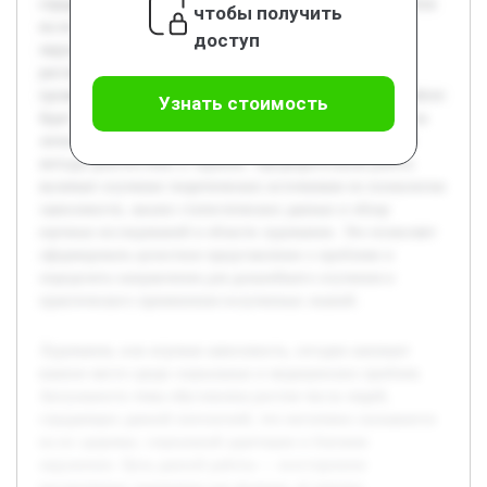
страдающих данной патологией, что негативно сказывается
чтобы получить
на их здоровье, социальной адаптации и близком
доступ
окружении. Цель данной работы — всестороннее
рассмотрение лудомании как явления, её причин,
проявлений и подходов к исследованию и лечению. В работе
Узнать стоимость
будет раскрыта сущность лудомании, анализ её влияния на
личность и общество, а также рассмотрены современные
методы диагностики и терапии. Предварительная работа
включает изучение теоретических источников по психологии
зависимости, анализ статистических данных и обзор
научных исследований в области лудомании. Это позволяет
сформировать целостное представление о проблеме и
определить направления для дальнейшего изучения и
практического применения полученных знаний.
Лудомания, или игровая зависимость, сегодня занимает
важное место среди социальных и медицинских проблем.
Актуальность темы обусловлена ростом числа людей,
страдающих данной патологией, что негативно сказывается
на их здоровье, социальной адаптации и близком
окружении. Цель данной работы — всестороннее