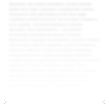
Лудомания, или игровая зависимость, сегодня занимает
важное место среди социальных и медицинских проблем.
Актуальность темы обусловлена ростом числа людей,
страдающих данной патологией, что негативно сказывается
на их здоровье, социальной адаптации и близком
окружении. Цель данной работы — всестороннее
рассмотрение лудомании как явления, её причин,
проявлений и подходов к исследованию и лечению. В работе
будет раскрыта сущность лудомании, анализ её влияния на
личность и общество, а также рассмотрены современные
методы диагностики и терапии. Предварительная работа
включает изучение теоретических источников по психологии
зависимости, анализ статистических данных и обзор
научных исследований в области лудомании. Это позволяет
сформировать целостное представление о проблеме и
определить направления для дальнейшего изучения и
практического применения полученных знаний.