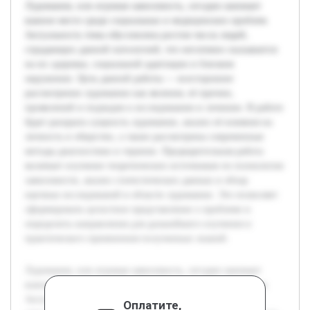
Лудомания, или игровая зависимость, сегодня занимает
важное место среди социальных и медицинских проблем.
Актуальность темы обусловлена ростом числа людей,
страдающих данной патологией, что негативно сказывается
на их здоровье, социальной адаптации и близком
окружении. Цель данной работы — всестороннее
рассмотрение лудомании как явления, её причин,
проявлений и подходов к исследованию и лечению. В работе
будет раскрыта сущность лудомании, анализ её влияния на
личность и общество, а также рассмотрены современные
методы диагностики и терапии. Предварительная работа
включает изучение теоретических источников по психологии
зависимости, анализ статистических данных и обзор
научных исследований в области лудомании. Это позволяет
сформировать целостное представление о проблеме и
определить направления для дальнейшего изучения и
практического применения полученных знаний.
Лудомания, или игровая зависимость, сегодня занимает
важное место среди социальных и медицинских проблем.
Актуальность темы обусловлена ростом числа людей,
Оплатите,