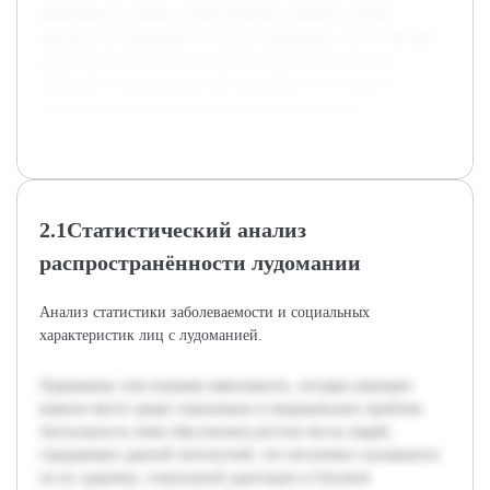
зависимости, анализ статистических данных и обзор
научных исследований в области лудомании. Это позволяет
сформировать целостное представление о проблеме и
определить направления для дальнейшего изучения и
практического применения полученных знаний.
2.1Статистический анализ
распространённости лудомании
Анализ статистики заболеваемости и социальных
характеристик лиц с лудоманией.
Лудомания, или игровая зависимость, сегодня занимает
важное место среди социальных и медицинских проблем.
Актуальность темы обусловлена ростом числа людей,
страдающих данной патологией, что негативно сказывается
на их здоровье, социальной адаптации и близком