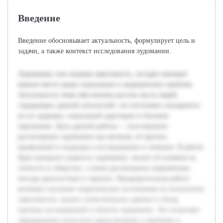
Введение
Введение обосновывает актуальность, формулирует цель и
задачи, а также контекст исследования лудомании.
Лудомания, или игровая зависимость, сегодня занимает
важное место среди социальных и медицинских проблем.
Актуальность темы обусловлена ростом числа людей,
страдающих данной патологией, что негативно сказывается
на их здоровье, социальной адаптации и близком
окружении. Цель данной работы — всестороннее
рассмотрение лудомании как явления, её причин,
проявлений и подходов к исследованию и лечению. В работе
будет раскрыта сущность лудомании, анализ её влияния на
личность и общество, а также рассмотрены современные
методы диагностики и терапии. Предварительная работа
включает изучение теоретических источников по психологии
зависимости, анализ статистических данных и обзор
научных исследований в области лудомании. Это позволяет
сформировать целостное представление о проблеме и