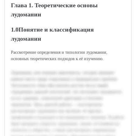
Глава 1. Теоретические основы
лудомании
1.0Понятие и классификация
лудомании
Рассмотрение определения и типологии лудомании,
основных теоретических подходов к её изучению.
Лудомания, или игровая зависимость, сегодня занимает
важное место среди социальных и медицинских проблем.
Актуальность темы обусловлена ростом числа людей,
страдающих данной патологией, что негативно сказывается
на их здоровье, социальной адаптации и близком
окружении. Цель данной работы — всестороннее
рассмотрение лудомании как явления, её причин,
проявлений и подходов к исследованию и лечению. В работе
будет раскрыта сущность лудомании, анализ её влияния на
личность и общество, а также рассмотрены современные