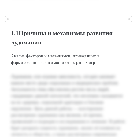
1.1Причины и механизмы развития
лудомании
Анализ факторов и механизмов, приводящих к
формированию зависимости от азартных игр.
Лудомания, или игровая зависимость, сегодня занимает
важное место среди социальных и медицинских проблем.
Актуальность темы обусловлена ростом числа людей,
страдающих данной патологией, что негативно сказывается
на их здоровье, социальной адаптации и близком
окружении. Цель данной работы — всестороннее
рассмотрение лудомании как явления, её причин,
проявлений и подходов к исследованию и лечению. В работе
будет раскрыта сущность лудомании, анализ её влияния на
личность и общество, а также рассмотрены современные