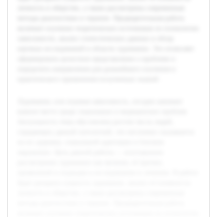
личность и общество, а также рассмотрены современные
методы диагностики и терапии. Предварительная работа
включает изучение теоретических источников по психологии
зависимости, анализ статистических данных и обзор
научных исследований в области лудомании. Это позволяет
сформировать целостное представление о проблеме и
определить направления для дальнейшего изучения и
практического применения полученных знаний.
Лудомания, или игровая зависимость, сегодня занимает
важное место среди социальных и медицинских проблем.
Актуальность темы обусловлена ростом числа людей,
страдающих данной патологией, что негативно сказывается
на их здоровье, социальной адаптации и близком
окружении. Цель данной работы — всестороннее
рассмотрение лудомании как явления, её причин,
проявлений и подходов к исследованию и лечению. В работе
будет раскрыта сущность лудомании, анализ её влияния на
личность и общество, а также рассмотрены современные
методы диагностики и терапии. Предварительная работа
включает изучение теоретических источников по психологии