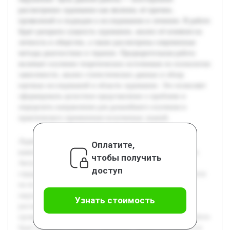
рассмотрение лудомании как явления, её причин,
проявлений и подходов к исследованию и лечению. В работе
будет раскрыта сущность лудомании, анализ её влияния на
личность и общество, а также рассмотрены современные
методы диагностики и терапии. Предварительная работа
включает изучение теоретических источников по психологии
зависимости, анализ статистических данных и обзор
научных исследований в области лудомании. Это позволяет
сформировать целостное представление о проблеме и
определить направления для дальнейшего изучения и
практического применения полученных знаний.
Лудомания, или игровая зависимость, сегодня занимает
Оплатите,
важное место среди социальных и медицинских проблем.
чтобы получить
Актуальность темы обусловлена ростом числа людей,
доступ
страдающих данной патологией, что негативно сказывается
на их здоровье, социальной адаптации и близком
окружении. Цель данной работы — всестороннее
Узнать стоимость
рассмотрение лудомании как явления, её причин,
проявлений и подходов к исследованию и лечению. В работе
будет раскрыта сущность лудомании, анализ её влияния на