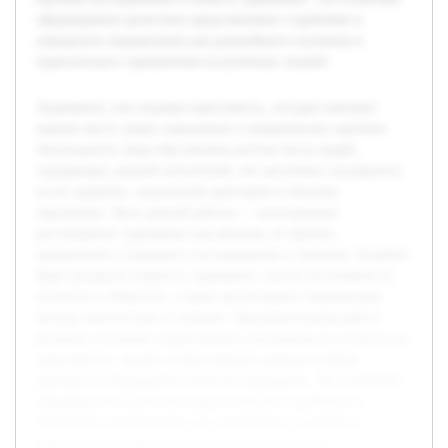
сформировать целостное представление о проблеме и
определить направления для дальнейшего изучения и
практического применения полученных знаний.
Лудомания, или игровая зависимость, сегодня занимает
важное место среди социальных и медицинских проблем.
Актуальность темы обусловлена ростом числа людей,
страдающих данной патологией, что негативно сказывается
на их здоровье, социальной адаптации и близком
окружении. Цель данной работы — всестороннее
рассмотрение лудомании как явления, её причин,
проявлений и подходов к исследованию и лечению. В работе
будет раскрыта сущность лудомании, анализ её влияния на
личность и общество, а также рассмотрены современные
методы диагностики и терапии. Предварительная работа
включает изучение теоретических источников по психологии
зависимости, анализ статистических данных и обзор
научных исследований в области лудомании. Это позволяет
сформировать целостное представление о проблеме и
определить направления для дальнейшего изучения и
практического применения полученных знаний.