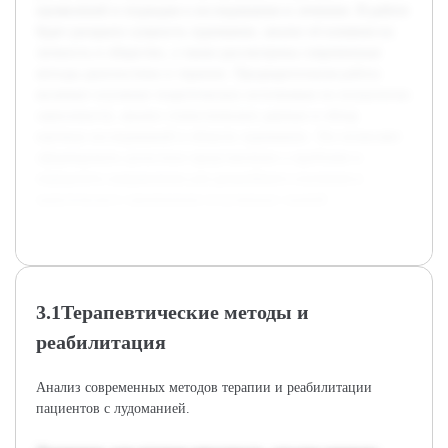
проявлений и подходов к исследованию и лечению. В работе
будет раскрыта сущность лудомании, анализ её влияния на
личность и общество, а также рассмотрены современные
методы диагностики и терапии. Предварительная работа
включает изучение теоретических источников по психологии
зависимости, анализ статистических данных и обзор
научных исследований в области лудомании. Это позволяет
сформировать целостное представление о проблеме и
определить направления для дальнейшего изучения и
практического применения полученных знаний.
3.1Терапевтические методы и
реабилитация
Анализ современных методов терапии и реабилитации
пациентов с лудоманией.