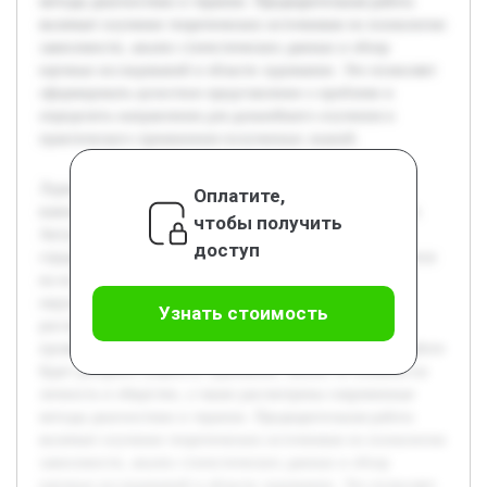
методы диагностики и терапии. Предварительная работа
включает изучение теоретических источников по психологии
зависимости, анализ статистических данных и обзор
научных исследований в области лудомании. Это позволяет
сформировать целостное представление о проблеме и
определить направления для дальнейшего изучения и
практического применения полученных знаний.
Лудомания, или игровая зависимость, сегодня занимает
Оплатите,
важное место среди социальных и медицинских проблем.
чтобы получить
Актуальность темы обусловлена ростом числа людей,
доступ
страдающих данной патологией, что негативно сказывается
на их здоровье, социальной адаптации и близком
окружении. Цель данной работы — всестороннее
Узнать стоимость
рассмотрение лудомании как явления, её причин,
проявлений и подходов к исследованию и лечению. В работе
будет раскрыта сущность лудомании, анализ её влияния на
личность и общество, а также рассмотрены современные
методы диагностики и терапии. Предварительная работа
включает изучение теоретических источников по психологии
зависимости, анализ статистических данных и обзор
научных исследований в области лудомании. Это позволяет