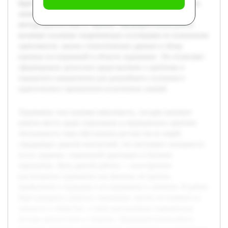
будет раскрыта сущность лудомании, анализ её влияния на
личность и общество, а также рассмотрены современные
методы диагностики и терапии. Предварительная работа
включает изучение теоретических источников по психологии
зависимости, анализ статистических данных и обзор
научных исследований в области лудомании. Это позволяет
сформировать целостное представление о проблеме и
определить направления для дальнейшего изучения и
практического применения полученных знаний.
Лудомания, или игровая зависимость, сегодня занимает
важное место среди социальных и медицинских проблем.
Актуальность темы обусловлена ростом числа людей,
страдающих данной патологией, что негативно сказывается
на их здоровье, социальной адаптации и близком
окружении. Цель данной работы — всестороннее
рассмотрение лудомании как явления, её причин,
проявлений и подходов к исследованию и лечению. В работе
будет раскрыта сущность лудомании, анализ её влияния на
личность и общество, а также рассмотрены современные
методы диагностики и терапии. Предварительная работа