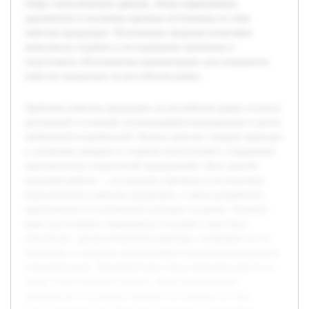
сбору статистических данных, обзор нормативных
документов и изучению научных источников по теме
качества продукции. Полученные сведения позволяют
комплексно подойти к исследованию проблемы и
подготовить обоснованные рекомендации для повышения
качества продукции на российском рынке.
Проблема качества продукции на российском рынке остается
актуальной в условиях усиливающейся конкуренции и роста
требований потребителей. Низкое качество товаров приводит
к снижению доверия со стороны покупателей и ухудшению
экономических показателей предприятий. Цель данной
курсовой работы — исследовать причины и последствия
недостаточного качества продукции, а также разработать
предложения по улучшению ситуации на рынке. В работе
будет рассмотрена современная ситуация с качеством
продукции, проанализированы факторы, влияющие на его
снижение, и оценены существующие механизмы контроля и
стандартизации. Предварительно была проведена работа по
сбору статистических данных, обзор нормативных
документов и изучению научных источников по теме