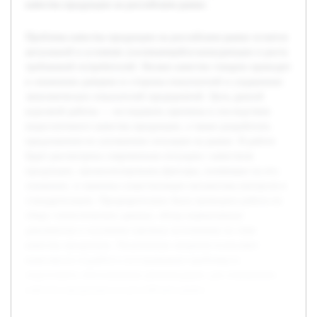
качества продукции на российском рынке.
Проблема качества продукции на российском рынке остается
актуальной в условиях усиливающейся конкуренции и роста
требований потребителей. Низкое качество товаров приводит
к снижению доверия со стороны покупателей и ухудшению
экономических показателей предприятий. Цель данной
курсовой работы — исследовать причины и последствия
недостаточного качества продукции, а также разработать
предложения по улучшению ситуации на рынке. В работе
будет рассмотрена современная ситуация с качеством
продукции, проанализированы факторы, влияющие на его
снижение, и оценены существующие механизмы контроля и
стандартизации. Предварительно была проведена работа по
сбору статистических данных, обзор нормативных
документов и изучению научных источников по теме
качества продукции. Полученные сведения позволяют
комплексно подойти к исследованию проблемы и
подготовить обоснованные рекомендации для повышения
качества продукции на российском рынке.