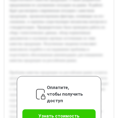
предложения по улучшению ситуации на рынке. В работе
будет рассмотрена современная ситуация с качеством
продукции, проанализированы факторы, влияющие на его
снижение, и оценены существующие механизмы контроля и
стандартизации. Предварительно была проведена работа по
сбору статистических данных, обзор нормативных
документов и изучению научных источников по теме
качества продукции. Полученные сведения позволяют
комплексно подойти к исследованию проблемы и
подготовить обоснованные рекомендации для повышения
качества продукции на российском рынке.
Проблема качества продукции на российском рынке остается
актуальной в условиях усиливающейся конкуренции и роста
требований потребителей. Низкое качество товаров приводит
Оплатите,
к снижению доверия со стороны покупателей и ухудшению
чтобы получить
экономических показателей предприятий. Цель данной
доступ
курсовой работы — исследовать причины и последствия
недостаточного качества продукции, а также разработать
предложения по улучшению ситуации на рынке. В работе
Узнать стоимость
будет рассмотрена современная ситуация с качеством