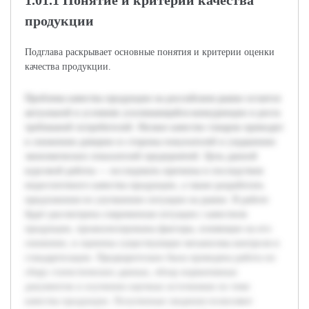
1.01.1 Понятие и критерии качества
продукции
Подглава раскрывает основные понятия и критерии оценки
качества продукции.
Проблема качества продукции на российском рынке остается
актуальной в условиях усиливающейся конкуренции и роста
требований потребителей. Низкое качество товаров приводит
к снижению доверия со стороны покупателей и ухудшению
экономических показателей предприятий. Цель данной
курсовой работы — исследовать причины и последствия
недостаточного качества продукции, а также разработать
предложения по улучшению ситуации на рынке. В работе
будет рассмотрена современная ситуация с качеством
продукции, проанализированы факторы, влияющие на его
снижение, и оценены существующие механизмы контроля и
стандартизации. Предварительно была проведена работа по
сбору статистических данных, обзор нормативных
документов и изучению научных источников по теме
качества продукции. Полученные сведения позволяют