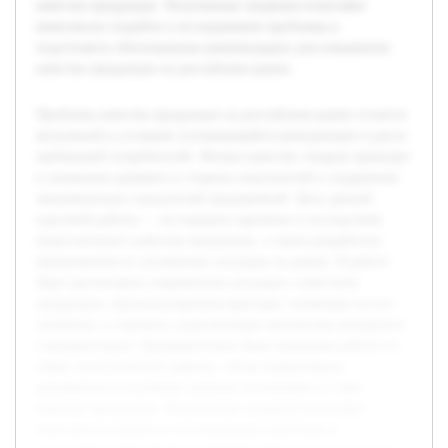
качества продукции. Полученные сведения позволяют
комплексно подойти к исследованию проблемы и
подготовить обоснованные рекомендации для повышения
качества продукции на российском рынке.
Проблема качества продукции на российском рынке остается
актуальной в условиях усиливающейся конкуренции и роста
требований потребителей. Низкое качество товаров приводит
к снижению доверия со стороны покупателей и ухудшению
экономических показателей предприятий. Цель данной
курсовой работы — исследовать причины и последствия
недостаточного качества продукции, а также разработать
предложения по улучшению ситуации на рынке. В работе
будет рассмотрена современная ситуация с качеством
продукции, проанализированы факторы, влияющие на его
снижение, и оценены существующие механизмы контроля и
стандартизации. Предварительно была проведена работа по
сбору статистических данных, обзор нормативных
документов и изучению научных источников по теме
качества продукции. Полученные сведения позволяют
комплексно подойти к исследованию проблемы и