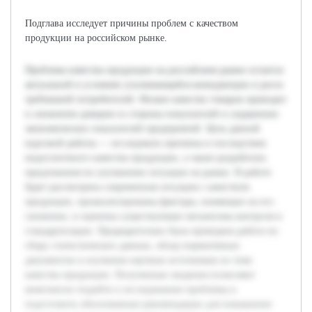
Подглава исследует причины проблем с качеством
продукции на российском рынке.
Проблема качества продукции на российском рынке остается
актуальной в условиях усиливающейся конкуренции и роста
требований потребителей. Низкое качество товаров приводит
к снижению доверия со стороны покупателей и ухудшению
экономических показателей предприятий. Цель данной
курсовой работы — исследовать причины и последствия
недостаточного качества продукции, а также разработать
предложения по улучшению ситуации на рынке. В работе
будет рассмотрена современная ситуация с качеством
продукции, проанализированы факторы, влияющие на его
снижение, и оценены существующие механизмы контроля и
стандартизации. Предварительно была проведена работа по
сбору статистических данных, обзор нормативных
документов и изучению научных источников по теме
качества продукции. Полученные сведения позволяют
комплексно подойти к исследованию проблемы и
подготовить обоснованные рекомендации для повышения