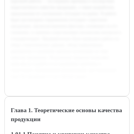
курсовой работы — исследовать причины и последствия
недостаточного качества продукции, а также разработать
предложения по улучшению ситуации на рынке. В работе
будет рассмотрена современная ситуация с качеством
продукции, проанализированы факторы, влияющие на его
снижение, и оценены существующие механизмы контроля и
стандартизации. Предварительно была проведена работа по
сбору статистических данных, обзор нормативных
документов и изучению научных источников по теме
качества продукции. Полученные сведения позволяют
комплексно подойти к исследованию проблемы и
подготовить обоснованные рекомендации для повышения
качества продукции на российском рынке.
Глава 1. Теоретические основы качества
продукции