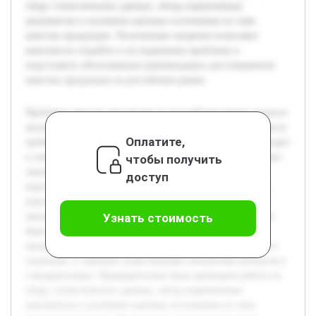
сбору статистических данных, обзор нормативных
документов и изучению научных источников по теме
качества продукции. Полученные сведения позволяют
комплексно подойти к исследованию проблемы и
подготовить обоснованные рекомендации для повышения
качества продукции на российском рынке.
Проблема качества продукции на российском рынке остается
актуальной в условиях усиливающейся конкуренции и роста
Оплатите,
требований потребителей. Низкое качество товаров приводит
к снижению доверия со стороны покупателей и ухудшению
чтобы получить
экономических показателей предприятий. Цель данной
доступ
курсовой работы — исследовать причины и последствия
недостаточного качества продукции, а также разработать
предложения по улучшению ситуации на рынке. В работе
Узнать стоимость
будет рассмотрена современная ситуация с качеством
продукции, проанализированы факторы, влияющие на его
снижение, и оценены существующие механизмы контроля и
стандартизации. Предварительно была проведена работа по
сбору статистических данных, обзор нормативных
документов и изучению научных источников по теме