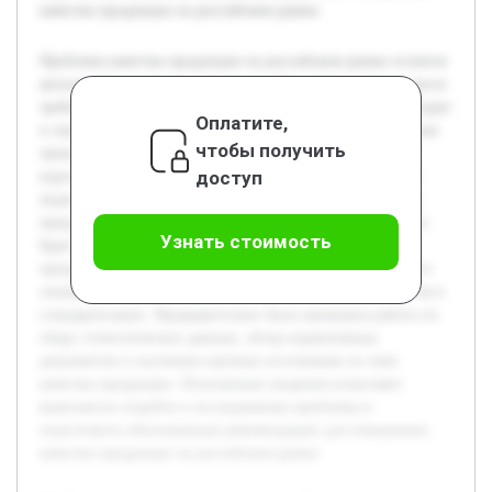
качества продукции на российском рынке.
Проблема качества продукции на российском рынке остается
актуальной в условиях усиливающейся конкуренции и роста
требований потребителей. Низкое качество товаров приводит
Оплатите,
к снижению доверия со стороны покупателей и ухудшению
чтобы получить
экономических показателей предприятий. Цель данной
доступ
курсовой работы — исследовать причины и последствия
недостаточного качества продукции, а также разработать
предложения по улучшению ситуации на рынке. В работе
Узнать стоимость
будет рассмотрена современная ситуация с качеством
продукции, проанализированы факторы, влияющие на его
снижение, и оценены существующие механизмы контроля и
стандартизации. Предварительно была проведена работа по
сбору статистических данных, обзор нормативных
документов и изучению научных источников по теме
качества продукции. Полученные сведения позволяют
комплексно подойти к исследованию проблемы и
подготовить обоснованные рекомендации для повышения
качества продукции на российском рынке.