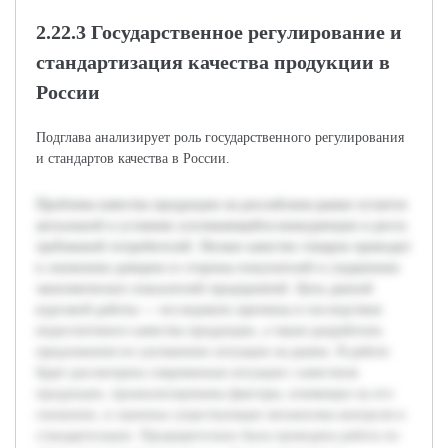
2.22.3 Государственное регулирование и
стандартизация качества продукции в
России
Подглава анализирует роль государственного регулирования
и стандартов качества в России.
Проблема качества продукции на российском рынке остается
актуальной в условиях усиливающейся конкуренции и роста
требований потребителей. Низкое качество товаров приводит
к снижению доверия со стороны покупателей и ухудшению
экономических показателей предприятий. Цель данной
курсовой работы — исследовать причины и последствия
недостаточного качества продукции, а также разработать
предложения по улучшению ситуации на рынке. В работе
будет рассмотрена современная ситуация с качеством
продукции, проанализированы факторы, влияющие на его
снижение, и оценены существующие механизмы контроля и
стандартизации. Предварительно была проведена работа по