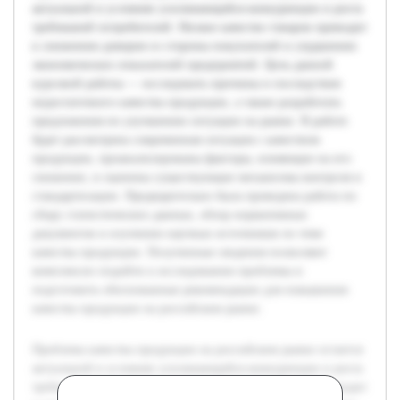
актуальной в условиях усиливающейся конкуренции и роста
требований потребителей. Низкое качество товаров приводит
к снижению доверия со стороны покупателей и ухудшению
экономических показателей предприятий. Цель данной
курсовой работы — исследовать причины и последствия
недостаточного качества продукции, а также разработать
предложения по улучшению ситуации на рынке. В работе
будет рассмотрена современная ситуация с качеством
продукции, проанализированы факторы, влияющие на его
снижение, и оценены существующие механизмы контроля и
стандартизации. Предварительно была проведена работа по
сбору статистических данных, обзор нормативных
документов и изучению научных источников по теме
качества продукции. Полученные сведения позволяют
комплексно подойти к исследованию проблемы и
подготовить обоснованные рекомендации для повышения
качества продукции на российском рынке.
Проблема качества продукции на российском рынке остается
актуальной в условиях усиливающейся конкуренции и роста
требований потребителей. Низкое качество товаров приводит