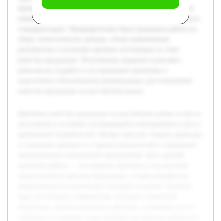
продукции, проанализированы факторы, влияющие на его
снижение, и оценены существующие механизмы контроля и
стандартизации. Предварительно была проведена работа по
сбору статистических данных, обзор нормативных
документов и изучению научных источников по теме
качества продукции. Полученные сведения позволяют
комплексно подойти к исследованию проблемы и
подготовить обоснованные рекомендации для повышения
качества продукции на российском рынке.
Проблема качества продукции на российском рынке остается
актуальной в условиях усиливающейся конкуренции и роста
требований потребителей. Низкое качество товаров приводит
к снижению доверия со стороны покупателей и ухудшению
экономических показателей предприятий. Цель данной
курсовой работы — исследовать причины и последствия
недостаточного качества продукции, а также разработать
предложения по улучшению ситуации на рынке. В работе
будет рассмотрена современная ситуация с качеством
продукции, проанализированы факторы, влияющие на его
снижение, и оценены существующие механизмы контроля и