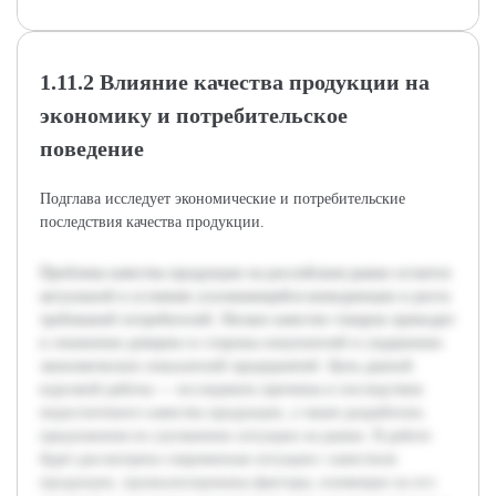
1.11.2 Влияние качества продукции на
экономику и потребительское
поведение
Подглава исследует экономические и потребительские
последствия качества продукции.
Проблема качества продукции на российском рынке остается
актуальной в условиях усиливающейся конкуренции и роста
требований потребителей. Низкое качество товаров приводит
к снижению доверия со стороны покупателей и ухудшению
экономических показателей предприятий. Цель данной
курсовой работы — исследовать причины и последствия
недостаточного качества продукции, а также разработать
предложения по улучшению ситуации на рынке. В работе
будет рассмотрена современная ситуация с качеством
продукции, проанализированы факторы, влияющие на его