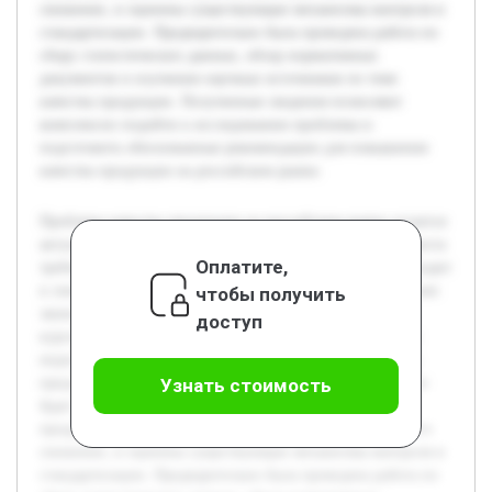
снижение, и оценены существующие механизмы контроля и
стандартизации. Предварительно была проведена работа по
сбору статистических данных, обзор нормативных
документов и изучению научных источников по теме
качества продукции. Полученные сведения позволяют
комплексно подойти к исследованию проблемы и
подготовить обоснованные рекомендации для повышения
качества продукции на российском рынке.
Проблема качества продукции на российском рынке остается
актуальной в условиях усиливающейся конкуренции и роста
Оплатите,
требований потребителей. Низкое качество товаров приводит
к снижению доверия со стороны покупателей и ухудшению
чтобы получить
экономических показателей предприятий. Цель данной
доступ
курсовой работы — исследовать причины и последствия
недостаточного качества продукции, а также разработать
предложения по улучшению ситуации на рынке. В работе
Узнать стоимость
будет рассмотрена современная ситуация с качеством
продукции, проанализированы факторы, влияющие на его
снижение, и оценены существующие механизмы контроля и
стандартизации. Предварительно была проведена работа по