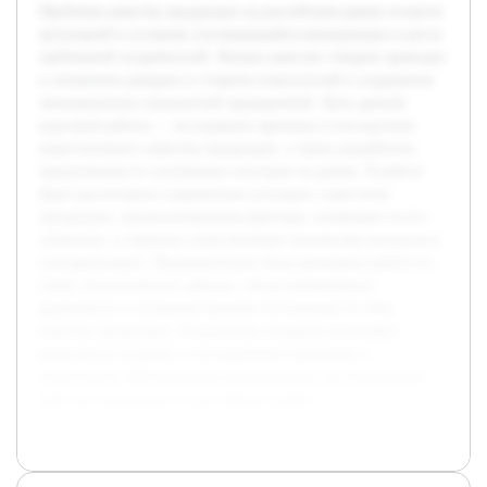
Проблема качества продукции на российском рынке остается
актуальной в условиях усиливающейся конкуренции и роста
требований потребителей. Низкое качество товаров приводит
к снижению доверия со стороны покупателей и ухудшению
экономических показателей предприятий. Цель данной
курсовой работы — исследовать причины и последствия
недостаточного качества продукции, а также разработать
предложения по улучшению ситуации на рынке. В работе
будет рассмотрена современная ситуация с качеством
продукции, проанализированы факторы, влияющие на его
снижение, и оценены существующие механизмы контроля и
стандартизации. Предварительно была проведена работа по
сбору статистических данных, обзор нормативных
документов и изучению научных источников по теме
качества продукции. Полученные сведения позволяют
комплексно подойти к исследованию проблемы и
подготовить обоснованные рекомендации для повышения
качества продукции на российском рынке.