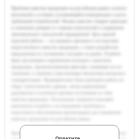
Проблема качества продукции на российском рынке остается
актуальной в условиях усиливающейся конкуренции и роста
требований потребителей. Низкое качество товаров приводит
к снижению доверия со стороны покупателей и ухудшению
экономических показателей предприятий. Цель данной
курсовой работы — исследовать причины и последствия
недостаточного качества продукции, а также разработать
предложения по улучшению ситуации на рынке. В работе
будет рассмотрена современная ситуация с качеством
продукции, проанализированы факторы, влияющие на его
снижение, и оценены существующие механизмы контроля и
стандартизации. Предварительно была проведена работа по
сбору статистических данных, обзор нормативных
документов и изучению научных источников по теме
качества продукции. Полученные сведения позволяют
комплексно подойти к исследованию проблемы и
подготовить обоснованные рекомендации для повышения
качества продукции на российском рынке.
Проблема качества продукции на российском рынке остается
Оплатите,