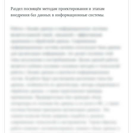
Раздел посвящён методам проектирования и этапам
внедрения баз данных в информационные системы.
Работа с базами данных в информационных системах
является важной темой, связанной с эффективным
хранением и обработкой данных. Современные
информационные системы активно используют базы данных
для организации информации, что делает изучение этой
темы актуальным и востребованным. Целью данной работы
является глубокое изучение основных методов и технологий
работы с базами данных в контексте информационных
систем. В работе будут рассмотрены различные типы баз
данных, особенности их архитектуры, методы управления и
обработки данных, а также практические примеры
применения. Предварительно был проведен обзор
литературы по основам баз данных и их роли в ИС, а также
изучены базовые принципы организации данных. Эти
знания позволят более уверенно подойти к анализу
современных технологий и инструментов. Таким образом,
работа поможет систематизировать знания о базах данных и