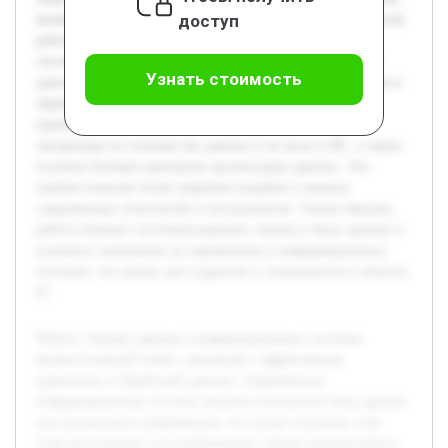
доступ
является глубокое изучение основных методов и технологий
работы с базами данных в контексте информационных
систем. В работе будут рассмотрены различные типы баз
Узнать стоимость
данных, особенности их архитектуры, методы управления и
обработки данных, а также практические примеры
применения. Предварительно был проведен обзор
литературы по основам баз данных и их роли в ИС, а также
изучены базовые принципы организации данных. Эти
знания позволят более уверенно подойти к анализу
современных технологий и инструментов. Таким образом,
работа поможет систематизировать знания о базах данных и
улучшить понимание их применения в информационных
системах, что важно для студентов и специалистов в области
IT.
Работа с базами данных в информационных системах
является важной темой, связанной с эффективным
хранением и обработкой данных. Современные
информационные системы активно используют базы данных
для организации информации, что делает изучение этой
темы актуальным и востребованным. Целью данной работы