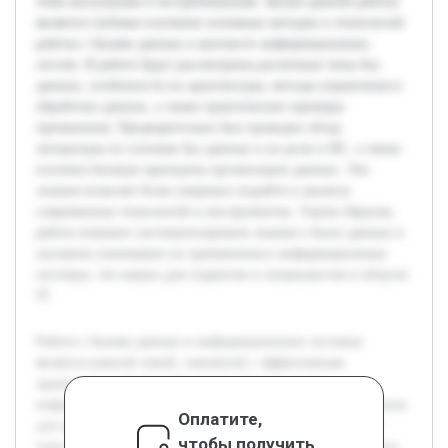
темы актуальным и востребованным. Целью данной работы
является глубокое изучение основных методов и технологий
работы с базами данных в контексте информационных
систем. В работе будут рассмотрены различные типы баз
данных, особенности их архитектуры, методы управления и
обработки данных, а также практические примеры
применения. Предварительно был проведен обзор
литературы по основам баз данных и их роли в ИС, а также
изучены базовые принципы организации данных. Эти
знания позволят более уверенно подойти к анализу
современных технологий и инструментов. Таким образом,
работа поможет систематизировать знания о базах данных и
улучшить понимание их применения в информационных
системах, что важно для студентов и специалистов в области
IT.
Работа с базами данных в информационных системах
является важной темой, связанной с эффективным
хранением и обработкой данных. Современные
информационные системы активно используют базы данных
Оплатите,
для организации информации, что делает изучение этой
чтобы получить
темы актуальным и востребованным. Целью данной работы