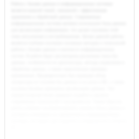
Работа с базами данных в информационных системах
является важной темой, связанной с эффективным
хранением и обработкой данных. Современные
информационные системы активно используют базы данных
для организации информации, что делает изучение этой
темы актуальным и востребованным. Целью данной работы
является глубокое изучение основных методов и технологий
работы с базами данных в контексте информационных
систем. В работе будут рассмотрены различные типы баз
данных, особенности их архитектуры, методы управления и
обработки данных, а также практические примеры
применения. Предварительно был проведен обзор
литературы по основам баз данных и их роли в ИС, а также
изучены базовые принципы организации данных. Эти
знания позволят более уверенно подойти к анализу
современных технологий и инструментов. Таким образом,
работа поможет систематизировать знания о базах данных и
улучшить понимание их применения в информационных
системах, что важно для студентов и специалистов в области
IT.