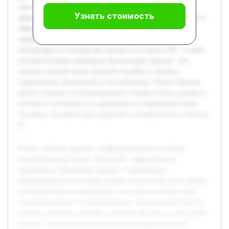
систем. В работе будут рассмотрены различные типы баз
Узнать стоимость
данных, особенности их архитектуры, методы управления и
обработки данных, а также практические примеры
применения. Предварительно был проведен обзор
литературы по основам баз данных и их роли в ИС, а также
изучены базовые принципы организации данных. Эти
знания позволят более уверенно подойти к анализу
современных технологий и инструментов. Таким образом,
работа поможет систематизировать знания о базах данных и
улучшить понимание их применения в информационных
системах, что важно для студентов и специалистов в области
IT.
Работа с базами данных в информационных системах
является важной темой, связанной с эффективным
хранением и обработкой данных. Современные
информационные системы активно используют базы данных
для организации информации, что делает изучение этой
темы актуальным и востребованным. Целью данной работы
является глубокое изучение основных методов и технологий
работы с базами данных в контексте информационных