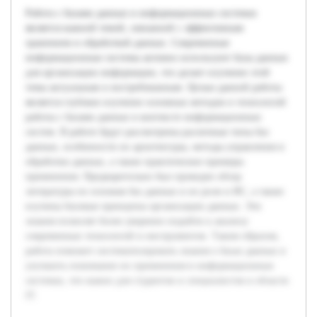
Работа с базами данных в информационных системах
является важной темой, связанной с эффективным
хранением и обработкой данных. Современные
информационные системы активно используют базы данных
для организации информации, что делает изучение этой
темы актуальным и востребованным. Целью данной работы
является глубокое изучение основных методов и технологий
работы с базами данных в контексте информационных
систем. В работе будут рассмотрены различные типы баз
данных, особенности их архитектуры, методы управления и
обработки данных, а также практические примеры
применения. Предварительно был проведен обзор
литературы по основам баз данных и их роли в ИС, а также
изучены базовые принципы организации данных. Эти
знания позволят более уверенно подойти к анализу
современных технологий и инструментов. Таким образом,
работа поможет систематизировать знания о базах данных и
улучшить понимание их применения в информационных
системах, что важно для студентов и специалистов в области
IT.