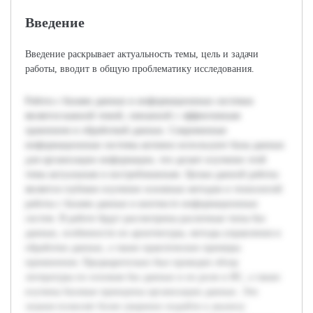
Введение
Введение раскрывает актуальность темы, цель и задачи
работы, вводит в общую проблематику исследования.
Работа с базами данных в информационных системах
является важной темой, связанной с эффективным
хранением и обработкой данных. Современные
информационные системы активно используют базы данных
для организации информации, что делает изучение этой
темы актуальным и востребованным. Целью данной работы
является глубокое изучение основных методов и технологий
работы с базами данных в контексте информационных
систем. В работе будут рассмотрены различные типы баз
данных, особенности их архитектуры, методы управления и
обработки данных, а также практические примеры
применения. Предварительно был проведен обзор
литературы по основам баз данных и их роли в ИС, а также
изучены базовые принципы организации данных. Эти
знания позволят более уверенно подойти к анализу