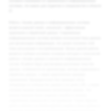
улучшить понимание их применения в информационных
системах, что важно для студентов и специалистов в области
IT.
Работа с базами данных в информационных системах
является важной темой, связанной с эффективным
хранением и обработкой данных. Современные
информационные системы активно используют базы данных
для организации информации, что делает изучение этой
темы актуальным и востребованным. Целью данной работы
является глубокое изучение основных методов и технологий
работы с базами данных в контексте информационных
систем. В работе будут рассмотрены различные типы баз
данных, особенности их архитектуры, методы управления и
обработки данных, а также практические примеры
применения. Предварительно был проведен обзор
литературы по основам баз данных и их роли в ИС, а также
изучены базовые принципы организации данных. Эти
знания позволят более уверенно подойти к анализу
современных технологий и инструментов. Таким образом,
работа поможет систематизировать знания о базах данных и
улучшить понимание их применения в информационных