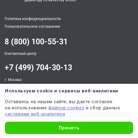
— директору по качеству Work5
Политика конфиденциальности
Пользовательское соглашение
8 (800) 100-55-31
Контактный центр
+7 (499) 704-30-13
г. Москва
ул. Арбат, д. 35, офис 468, этаж 4
Используем cookie и сервисы веб-аналитики
По будням: пн.-пт. c 9:00 до 21:00,
Выходные: суббота, воскресенье
Оставаясь на нашем сайте, вы даете согласие
client@work5.ru
на использование
файлов cookies
и сбор данных
системами веб-аналитики
Узнать стоимость
Принять