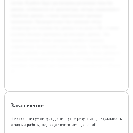
систем. В работе будут рассмотрены различные типы баз
данных, особенности их архитектуры, методы управления и
обработки данных, а также практические примеры
применения. Предварительно был проведен обзор
литературы по основам баз данных и их роли в ИС, а также
изучены базовые принципы организации данных. Эти
знания позволят более уверенно подойти к анализу
современных технологий и инструментов. Таким образом,
работа поможет систематизировать знания о базах данных и
улучшить понимание их применения в информационных
системах, что важно для студентов и специалистов в области
IT.
Заключение
Заключение суммирует достигнутые результаты, актуальность
и задачи работы, подводит итоги исследований.