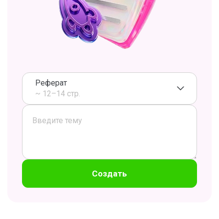
Реферат
~ 12–14 стр.
Создать