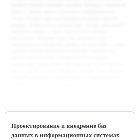
является глубокое изучение основных методов и технологий
работы с базами данных в контексте информационных
систем. В работе будут рассмотрены различные типы баз
данных, особенности их архитектуры, методы управления и
обработки данных, а также практические примеры
применения. Предварительно был проведен обзор
литературы по основам баз данных и их роли в ИС, а также
изучены базовые принципы организации данных. Эти
знания позволят более уверенно подойти к анализу
современных технологий и инструментов. Таким образом,
работа поможет систематизировать знания о базах данных и
улучшить понимание их применения в информационных
системах, что важно для студентов и специалистов в области
IT.
Проектирование и внедрение баз
данных в информационных системах