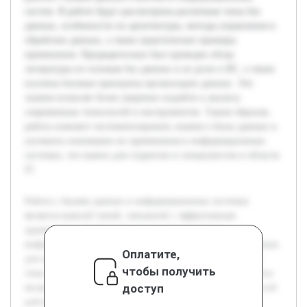
систем. В работе будут рассмотрены различные типы баз
данных, особенности их архитектуры, методы управления и
обработки данных, а также практические примеры
применения. Предварительно был проведен обзор
литературы по основам баз данных и их роли в ИС, а также
изучены базовые принципы организации данных. Эти
знания позволят более уверенно подойти к анализу
современных технологий и инструментов. Таким образом,
работа поможет систематизировать знания о базах данных и
улучшить понимание их применения в информационных
системах, что важно для студентов и специалистов в области
IT.
Работа с базами данных в информационных системах
является важной темой, связанной с эффективным
хранением и обработкой данных. Современные
информационные системы активно используют базы данных
Оплатите,
для организации информации, что делает изучение этой
чтобы получить
темы актуальным и востребованным. Целью данной работы
доступ
является глубокое изучение основных методов и технологий
работы с базами данных в контексте информационных