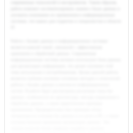
современных технологий и инструментов. Таким образом,
работа поможет систематизировать знания о базах данных и
улучшить понимание их применения в информационных
системах, что важно для студентов и специалистов в области
IT.
Работа с базами данных в информационных системах
является важной темой, связанной с эффективным
хранением и обработкой данных. Современные
информационные системы активно используют базы данных
для организации информации, что делает изучение этой
темы актуальным и востребованным. Целью данной работы
является глубокое изучение основных методов и технологий
работы с базами данных в контексте информационных
систем. В работе будут рассмотрены различные типы баз
данных, особенности их архитектуры, методы управления и
обработки данных, а также практические примеры
применения. Предварительно был проведен обзор
литературы по основам баз данных и их роли в ИС, а также
изучены базовые принципы организации данных. Эти
знания позволят более уверенно подойти к анализу