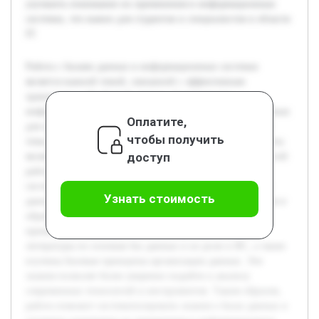
улучшить понимание их применения в информационных
системах, что важно для студентов и специалистов в области
IT.
Работа с базами данных в информационных системах
является важной темой, связанной с эффективным
хранением и обработкой данных. Современные
информационные системы активно используют базы данных
Оплатите,
для организации информации, что делает изучение этой
чтобы получить
темы актуальным и востребованным. Целью данной работы
доступ
является глубокое изучение основных методов и технологий
работы с базами данных в контексте информационных
систем. В работе будут рассмотрены различные типы баз
Узнать стоимость
данных, особенности их архитектуры, методы управления и
обработки данных, а также практические примеры
применения. Предварительно был проведен обзор
литературы по основам баз данных и их роли в ИС, а также
изучены базовые принципы организации данных. Эти
знания позволят более уверенно подойти к анализу
современных технологий и инструментов. Таким образом,
работа поможет систематизировать знания о базах данных и