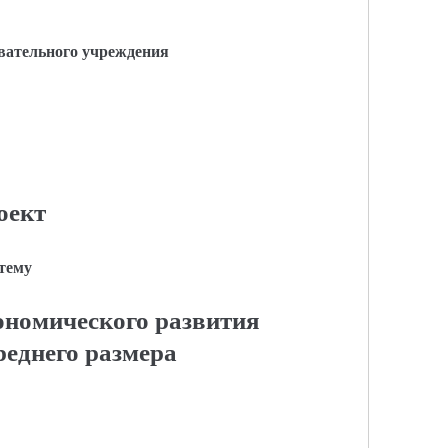
вательного учреждения
оект
 тему
ономического развития
реднего размера