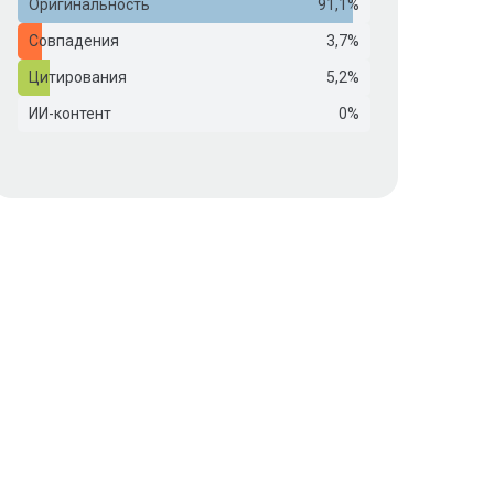
Оригинальность
91,1%
Совпадения
3,7%
Цитирования
5,2%
ИИ-контент
0%