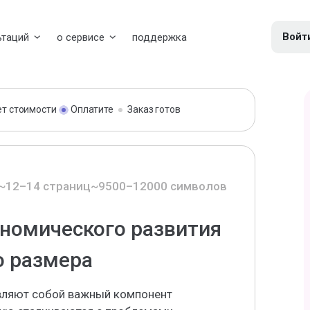
Войт
ьтаций
о сервисе
поддержка
ет стоимости
Оплатите
Заказ готов
~12–14 страниц
~9500–12000 символов
номического развития
о размера
вляют собой важный компонент