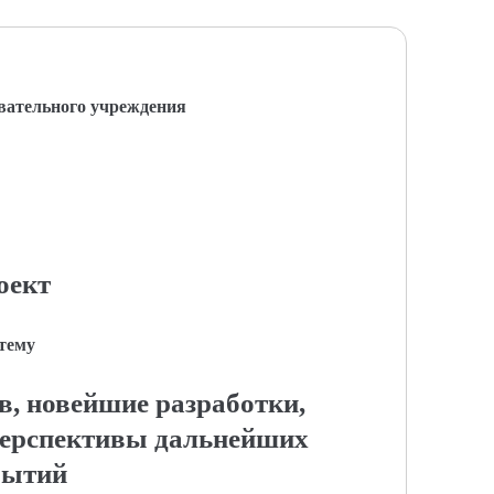
вательного учреждения
оект
 тему
в, новейшие разработки,
перспективы дальнейших
рытий