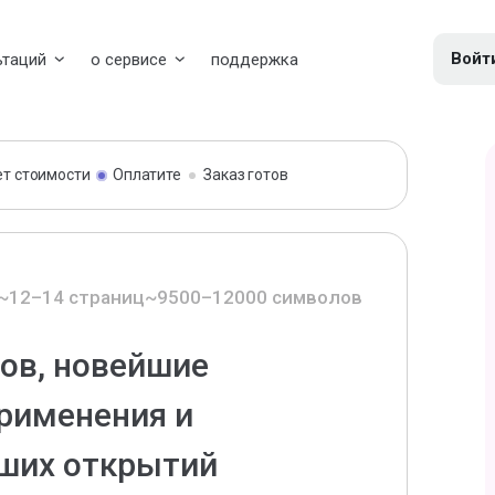
Войт
ьтаций
о сервисе
поддержка
ет стоимости
Оплатите
Заказ готов
~12–14 страниц
~9500–12000 символов
ов, новейшие
применения и
ших открытий