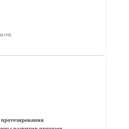
од год
 протезирования
ивы развития протезов