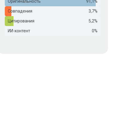
Оригинальность
91,1%
Совпадения
3,7%
Цитирования
5,2%
ИИ-контент
0%