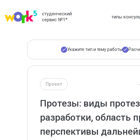
студенческий
типы консул
сервис №1
*
Укажите тип и тему работы
Расч
Проект
Протезы: виды протез
разработки, область 
перспективы дальней