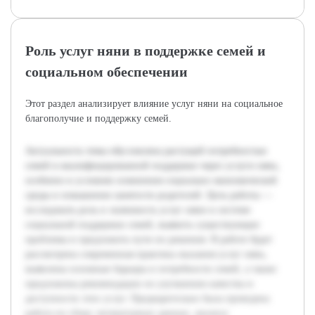
Роль услуг няни в поддержке семей и
социальном обеспечении
Этот раздел анализирует влияние услуг няни на социальное
благополучие и поддержку семей.
Актуальность темы обусловлена растущей потребностью
семей в квалифицированной поддержке через услуги нянь,
особенно в условиях изменения социально-экономической
среды и повышения занятости родителей. Цель работы —
исследовать роль и значимость услуг няни в системе
социальной поддержки семей, выявить существующие
проблемы и предложить пути их решения. В работе будет
рассмотрена современная практика оказания услуг нянь,
выявлены основные барьеры и потребности семей, а также
предложены рекомендации по улучшению качества и
доступности этих услуг. Предварительно была проведена
работа по сбору литературных данных, анализу