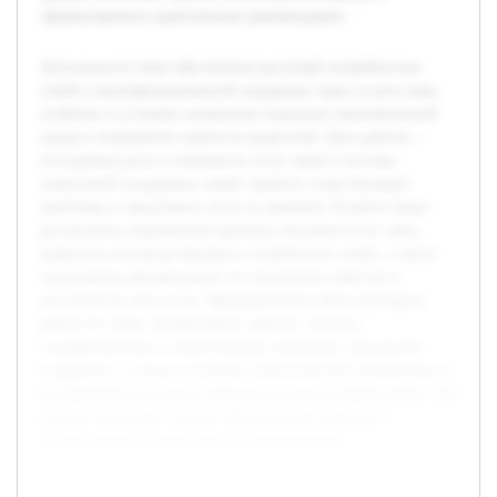
сформулировать практические рекомендации.
Актуальность темы обусловлена растущей потребностью
семей в квалифицированной поддержке через услуги нянь,
особенно в условиях изменения социально-экономической
среды и повышения занятости родителей. Цель работы —
исследовать роль и значимость услуг няни в системе
социальной поддержки семей, выявить существующие
проблемы и предложить пути их решения. В работе будет
рассмотрена современная практика оказания услуг нянь,
выявлены основные барьеры и потребности семей, а также
предложены рекомендации по улучшению качества и
доступности этих услуг. Предварительно была проведена
работа по сбору литературных данных, анализу
государственных и общественных программ социальной
поддержки, а также изучению статистической информации о
востребованности услуг нянь в разных категориях семей. Эти
данные позволяют сделать обоснованные выводы и
сформулировать практические рекомендации.