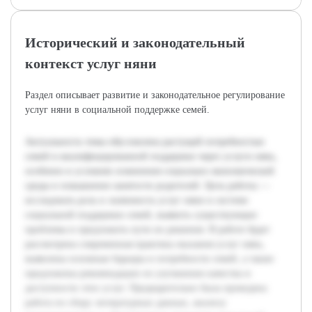
Исторический и законодательный
контекст услуг няни
Раздел описывает развитие и законодательное регулирование
услуг няни в социальной поддержке семей.
Актуальность темы обусловлена растущей потребностью
семей в квалифицированной поддержке через услуги нянь,
особенно в условиях изменения социально-экономической
среды и повышения занятости родителей. Цель работы —
исследовать роль и значимость услуг няни в системе
социальной поддержки семей, выявить существующие
проблемы и предложить пути их решения. В работе будет
рассмотрена современная практика оказания услуг нянь,
выявлены основные барьеры и потребности семей, а также
предложены рекомендации по улучшению качества и
доступности этих услуг. Предварительно была проведена
работа по сбору литературных данных, анализу