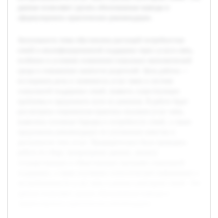
данные позволяют сделать обоснованные выводы и
сформулировать практические рекомендации.
Актуальность темы обусловлена растущей потребностью
семей в квалифицированной поддержке через услуги нянь,
особенно в условиях изменения социально-экономической
среды и повышения занятости родителей. Цель работы —
исследовать роль и значимость услуг няни в системе
социальной поддержки семей, выявить существующие
проблемы и предложить пути их решения. В работе будет
рассмотрена современная практика оказания услуг нянь,
выявлены основные барьеры и потребности семей, а также
предложены рекомендации по улучшению качества и
доступности этих услуг. Предварительно была проведена
работа по сбору литературных данных, анализу
государственных и общественных программ социальной
поддержки, а также изучению статистической информации о
востребованности услуг нянь в разных категориях семей. Эти
данные позволяют сделать обоснованные выводы и
сформулировать практические рекомендации.