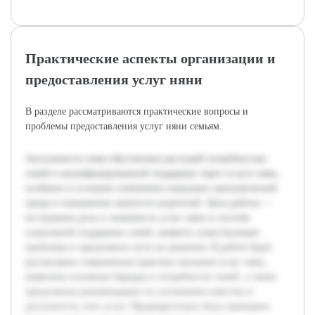
Практические аспекты организации и
предоставления услуг няни
В разделе рассматриваются практические вопросы и
проблемы предоставления услуг няни семьям.
Актуальность темы обусловлена растущей потребностью
семей в квалифицированной поддержке через услуги нянь,
особенно в условиях изменения социально-экономической
среды и повышения занятости родителей. Цель работы —
исследовать роль и значимость услуг няни в системе
социальной поддержки семей, выявить существующие
проблемы и предложить пути их решения. В работе будет
рассмотрена современная практика оказания услуг нянь,
выявлены основные барьеры и потребности семей, а также
предложены рекомендации по улучшению качества и
доступности этих услуг. Предварительно была проведена