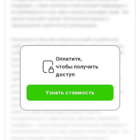
поддержки, а также изучению статистической информации о
востребованности услуг нянь в разных категориях семей. Эти
данные позволяют сделать обоснованные выводы и
сформулировать практические рекомендации.
Актуальность темы обусловлена растущей потребностью
семей в квалифицированной поддержке через услуги нянь,
особенно в условиях изменения социально-экономической
Оплатите,
среды и повышения занятости родителей. Цель работы —
чтобы получить
исследовать роль и значимость услуг няни в системе
социальной поддержки семей, выявить существующие
доступ
проблемы и предложить пути их решения. В работе будет
рассмотрена современная практика оказания услуг нянь,
Узнать стоимость
выявлены основные барьеры и потребности семей, а также
предложены рекомендации по улучшению качества и
доступности этих услуг. Предварительно была проведена
работа по сбору литературных данных, анализу
государственных и общественных программ социальной
поддержки, а также изучению статистической информации о
востребованности услуг нянь в разных категориях семей. Эти
данные позволяют сделать обоснованные выводы и