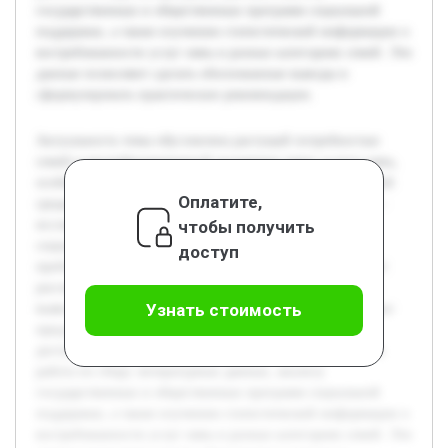
государственных и общественных программ социальной
поддержки, а также изучению статистической информации о
востребованности услуг нянь в разных категориях семей. Эти
данные позволяют сделать обоснованные выводы и
сформулировать практические рекомендации.
Актуальность темы обусловлена растущей потребностью
семей в квалифицированной поддержке через услуги нянь,
особенно в условиях изменения социально-экономической
Оплатите,
среды и повышения занятости родителей. Цель работы —
чтобы получить
исследовать роль и значимость услуг няни в системе
социальной поддержки семей, выявить существующие
доступ
проблемы и предложить пути их решения. В работе будет
рассмотрена современная практика оказания услуг нянь,
Узнать стоимость
выявлены основные барьеры и потребности семей, а также
предложены рекомендации по улучшению качества и
доступности этих услуг. Предварительно была проведена
работа по сбору литературных данных, анализу
государственных и общественных программ социальной
поддержки, а также изучению статистической информации о
востребованности услуг нянь в разных категориях семей. Эти