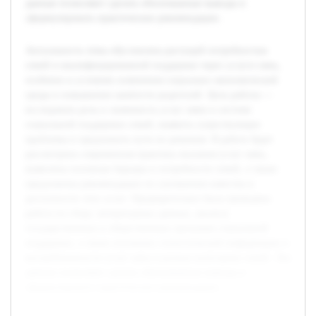
данные позволяют сделать обоснованные выводы и
сформулировать практические рекомендации.
Актуальность темы обусловлена растущей потребностью
семей в квалифицированной поддержке через услуги нянь,
особенно в условиях изменения социально-экономической
среды и повышения занятости родителей. Цель работы —
исследовать роль и значимость услуг няни в системе
социальной поддержки семей, выявить существующие
проблемы и предложить пути их решения. В работе будет
рассмотрена современная практика оказания услуг нянь,
выявлены основные барьеры и потребности семей, а также
предложены рекомендации по улучшению качества и
доступности этих услуг. Предварительно была проведена
работа по сбору литературных данных, анализу
государственных и общественных программ социальной
поддержки, а также изучению статистической информации о
востребованности услуг нянь в разных категориях семей. Эти
данные позволяют сделать обоснованные выводы и
сформулировать практические рекомендации.