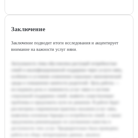
Заключение
Заключение подводит итоги исследования и акцентирует
внимание на важности услуг няни.
Актуальность темы обусловлена растущей потребностью
семей в квалифицированной поддержке через услуги нянь,
особенно в условиях изменения социально-экономической
среды и повышения занятости родителей. Цель работы —
исследовать роль и значимость услуг няни в системе
социальной поддержки семей, выявить существующие
проблемы и предложить пути их решения. В работе будет
рассмотрена современная практика оказания услуг нянь,
выявлены основные барьеры и потребности семей, а также
предложены рекомендации по улучшению качества и
доступности этих услуг. Предварительно была проведена
работа по сбору литературных данных, анализу