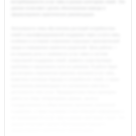
востребованности услуг нянь в разных категориях семей. Эти
данные позволяют сделать обоснованные выводы и
сформулировать практические рекомендации.
Актуальность темы обусловлена растущей потребностью
семей в квалифицированной поддержке через услуги нянь,
особенно в условиях изменения социально-экономической
среды и повышения занятости родителей. Цель работы —
исследовать роль и значимость услуг няни в системе
социальной поддержки семей, выявить существующие
проблемы и предложить пути их решения. В работе будет
рассмотрена современная практика оказания услуг нянь,
выявлены основные барьеры и потребности семей, а также
предложены рекомендации по улучшению качества и
доступности этих услуг. Предварительно была проведена
работа по сбору литературных данных, анализу
государственных и общественных программ социальной
поддержки, а также изучению статистической информации о
востребованности услуг нянь в разных категориях семей. Эти
данные позволяют сделать обоснованные выводы и
сформулировать практические рекомендации.