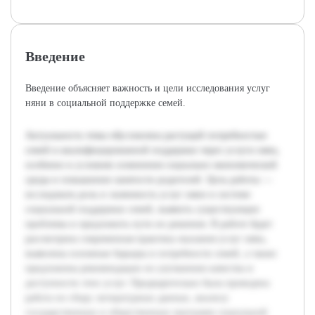
Введение
Введение объясняет важность и цели исследования услуг
няни в социальной поддержке семей.
Актуальность темы обусловлена растущей потребностью
семей в квалифицированной поддержке через услуги нянь,
особенно в условиях изменения социально-экономической
среды и повышения занятости родителей. Цель работы —
исследовать роль и значимость услуг няни в системе
социальной поддержки семей, выявить существующие
проблемы и предложить пути их решения. В работе будет
рассмотрена современная практика оказания услуг нянь,
выявлены основные барьеры и потребности семей, а также
предложены рекомендации по улучшению качества и
доступности этих услуг. Предварительно была проведена
работа по сбору литературных данных, анализу
государственных и общественных программ социальной