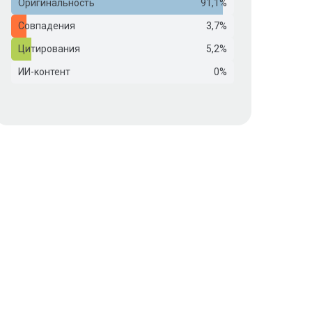
Оригинальность
91,1%
Совпадения
3,7%
Цитирования
5,2%
ИИ-контент
0%