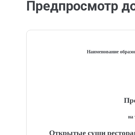
Предпросмотр д
Наименование образо
Пр
на
Открытые суши ресторан