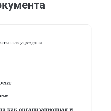
окумента
вательного учреждения
оект
 тему
а как организационная и