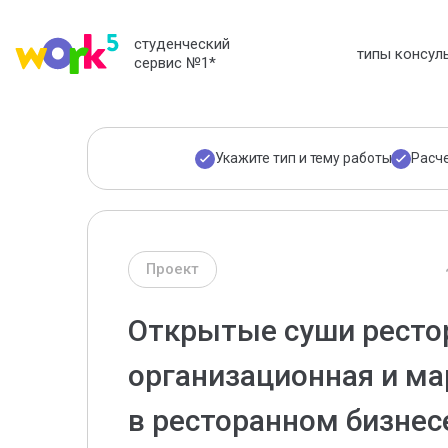
студенческий
типы консул
сервис №1
*
Укажите тип и тему работы
Расч
Проект
Открытые суши ресто
организационная и ма
в ресторанном бизнес