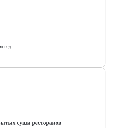
од год
рытых суши ресторанов