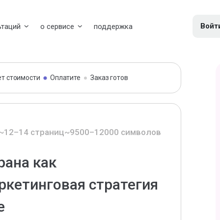
Войт
ьтаций
о сервисе
поддержка
ет стоимости
Оплатите
Заказ готов
~12–14 страниц
~9500–12000 символов
рана как
ркетинговая стратегия
е