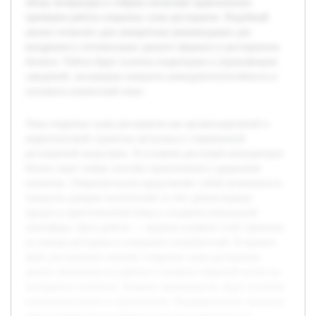
обзор литературы и собрано несколько практических
примеров работы открытых суши ресторанов. Подобный
анализ позволит дать конкретные рекомендации для
внедрения и оптимизации данного формата в ресторанном
бизнесе. Работа будет полезна владельцам и управляющим
заведений, желающим повысить конкурентоспособность и
улучшить клиентский опыт.
Тема открытых суши ресторанов как организационной и
маркетинговой стратегии актуальна в современной
ресторанной индустрии. В условиях растущей конкуренции
бизнес ищет новые способы привлечения и удержания
клиентов. Открытая кухня представляет собой возможность
повысить доверие посетителей за счет демонстрации
процесса приготовления блюд и создания уникальной
атмосферы. Цель работы — оценить влияние этой стратегии
на имидж ресторана и поведение потребителей. В проекте
будет рассмотрено понятие открытых суши ресторанов,
анализ механизма их работы и влияние открытой кухни на
восприятие клиентов. Помимо преимуществ, будут изучены
возможные риски и ограничения. Предварительно проведен