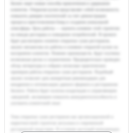
бизнес ищет новые способы привлечения и удержания
клиентов. Открытая кухня представляет собой возможность
повысить доверие посетителей за счет демонстрации
процесса приготовления блюд и создания уникальной
атмосферы. Цель работы — оценить влияние этой стратегии
на имидж ресторана и поведение потребителей. В проекте
будет рассмотрено понятие открытых суши ресторанов,
анализ механизма их работы и влияние открытой кухни на
восприятие клиентов. Помимо преимуществ, будут изучены
возможные риски и ограничения. Предварительно проведен
обзор литературы и собрано несколько практических
примеров работы открытых суши ресторанов. Подобный
анализ позволит дать конкретные рекомендации для
внедрения и оптимизации данного формата в ресторанном
бизнесе. Работа будет полезна владельцам и управляющим
заведений, желающим повысить конкурентоспособность и
улучшить клиентский опыт.
Тема открытых суши ресторанов как организационной и
маркетинговой стратегии актуальна в современной
ресторанной индустрии. В условиях растущей конкуренции