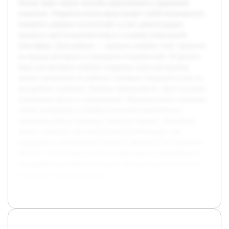
бизнес ищет новые способы привлечения и удержания
клиентов. Открытая кухня представляет собой возможность
повысить доверие посетителей за счет демонстрации
процесса приготовления блюд и создания уникальной
атмосферы. Цель работы — оценить влияние этой стратегии
на имидж ресторана и поведение потребителей. В проекте
будет рассмотрено понятие открытых суши ресторанов,
анализ механизма их работы и влияние открытой кухни на
восприятие клиентов. Помимо преимуществ, будут изучены
возможные риски и ограничения. Предварительно проведен
обзор литературы и собрано несколько практических
примеров работы открытых суши ресторанов. Подобный
анализ позволит дать конкретные рекомендации для
внедрения и оптимизации данного формата в ресторанном
бизнесе. Работа будет полезна владельцам и управляющим
заведений, желающим повысить конкурентоспособность и
улучшить клиентский опыт.