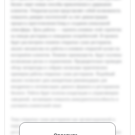
бизнес ищет новые способы привлечения и удержания
клиентов. Открытая кухня представляет собой возможность
повысить доверие посетителей за счет демонстрации
процесса приготовления блюд и создания уникальной
атмосферы. Цель работы — оценить влияние этой стратегии
на имидж ресторана и поведение потребителей. В проекте
будет рассмотрено понятие открытых суши ресторанов,
анализ механизма их работы и влияние открытой кухни на
восприятие клиентов. Помимо преимуществ, будут изучены
возможные риски и ограничения. Предварительно проведен
обзор литературы и собрано несколько практических
примеров работы открытых суши ресторанов. Подобный
анализ позволит дать конкретные рекомендации для
внедрения и оптимизации данного формата в ресторанном
бизнесе. Работа будет полезна владельцам и управляющим
заведений, желающим повысить конкурентоспособность и
улучшить клиентский опыт.
Тема открытых суши ресторанов как организационной и
маркетинговой стратегии актуальна в современной
ресторанной индустрии. В условиях растущей конкуренции