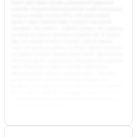
бизнес ищет новые способы привлечения и удержания
клиентов. Открытая кухня представляет собой возможность
повысить доверие посетителей за счет демонстрации
процесса приготовления блюд и создания уникальной
атмосферы. Цель работы — оценить влияние этой стратегии
на имидж ресторана и поведение потребителей. В проекте
будет рассмотрено понятие открытых суши ресторанов,
анализ механизма их работы и влияние открытой кухни на
восприятие клиентов. Помимо преимуществ, будут изучены
возможные риски и ограничения. Предварительно проведен
обзор литературы и собрано несколько практических
примеров работы открытых суши ресторанов. Подобный
анализ позволит дать конкретные рекомендации для
внедрения и оптимизации данного формата в ресторанном
бизнесе. Работа будет полезна владельцам и управляющим
заведений, желающим повысить конкурентоспособность и
улучшить клиентский опыт.