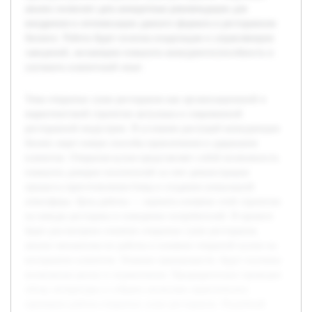
анализ позволит дать конкретные рекомендации для
внедрения и оптимизации данного формата в ресторанном
бизнесе. Работа будет полезна владельцам и управляющим
заведений, желающим повысить конкурентоспособность и
улучшить клиентский опыт.
Тема открытых суши ресторанов как организационной и
маркетинговой стратегии актуальна в современной
ресторанной индустрии. В условиях растущей конкуренции
бизнес ищет новые способы привлечения и удержания
клиентов. Открытая кухня представляет собой возможность
повысить доверие посетителей за счет демонстрации
процесса приготовления блюд и создания уникальной
атмосферы. Цель работы — оценить влияние этой стратегии
на имидж ресторана и поведение потребителей. В проекте
будет рассмотрено понятие открытых суши ресторанов,
анализ механизма их работы и влияние открытой кухни на
восприятие клиентов. Помимо преимуществ, будут изучены
возможные риски и ограничения. Предварительно проведен
обзор литературы и собрано несколько практических
примеров работы открытых суши ресторанов. Подобный