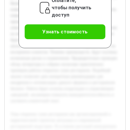
Оплатите,
бизнес ищет новые способы привлечения и удержания
чтобы получить
клиентов. Открытая кухня представляет собой возможность
доступ
повысить доверие посетителей за счет демонстрации
процесса приготовления блюд и создания уникальной
атмосферы. Цель работы — оценить влияние этой стратегии
Узнать стоимость
на имидж ресторана и поведение потребителей. В проекте
будет рассмотрено понятие открытых суши ресторанов,
анализ механизма их работы и влияние открытой кухни на
восприятие клиентов. Помимо преимуществ, будут изучены
возможные риски и ограничения. Предварительно проведен
обзор литературы и собрано несколько практических
примеров работы открытых суши ресторанов. Подобный
анализ позволит дать конкретные рекомендации для
внедрения и оптимизации данного формата в ресторанном
бизнесе. Работа будет полезна владельцам и управляющим
заведений, желающим повысить конкурентоспособность и
улучшить клиентский опыт.
Тема открытых суши ресторанов как организационной и
маркетинговой стратегии актуальна в современной
ресторанной индустрии. В условиях растущей конкуренции