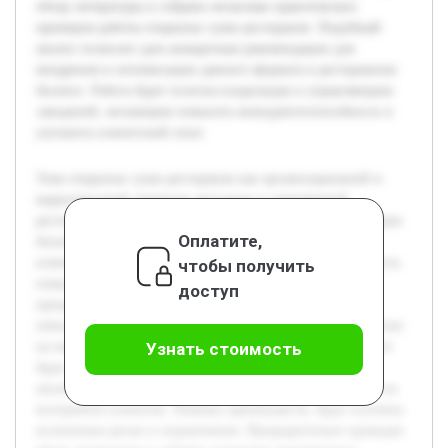
обзор литературы и собрано несколько практических
примеров работы открытых суши ресторанов. Подобный
анализ позволит дать конкретные рекомендации для
внедрения и оптимизации данного формата в ресторанном
бизнесе. Работа будет полезна владельцам и управляющим
заведений, желающим повысить конкурентоспособность и
улучшить клиентский опыт.
Тема открытых суши ресторанов как организационной и
маркетинговой стратегии актуальна в современной
ресторанной индустрии. В условиях растущей конкуренции
Оплатите,
бизнес ищет новые способы привлечения и удержания
клиентов. Открытая кухня представляет собой возможность
чтобы получить
повысить доверие посетителей за счет демонстрации
доступ
процесса приготовления блюд и создания уникальной
атмосферы. Цель работы — оценить влияние этой стратегии
на имидж ресторана и поведение потребителей. В проекте
Узнать стоимость
будет рассмотрено понятие открытых суши ресторанов,
анализ механизма их работы и влияние открытой кухни на
восприятие клиентов. Помимо преимуществ, будут изучены
возможные риски и ограничения. Предварительно проведен