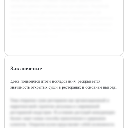
обзор литературы и собрано несколько практических
примеров работы открытых суши ресторанов. Подобный
анализ позволит дать конкретные рекомендации для
внедрения и оптимизации данного формата в ресторанном
бизнесе. Работа будет полезна владельцам и управляющим
заведений, желающим повысить конкурентоспособность и
улучшить клиентский опыт.
Заключение
Здесь подводятся итоги исследования, раскрывается
значимость открытых суши в ресторанах и основные выводы.
Тема открытых суши ресторанов как организационной и
маркетинговой стратегии актуальна в современной
ресторанной индустрии. В условиях растущей конкуренции
бизнес ищет новые способы привлечения и удержания
клиентов. Открытая кухня представляет собой возможность