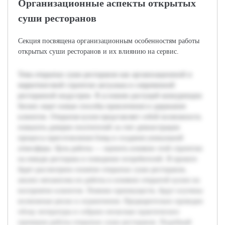
Организационные аспекты открытых
суши ресторанов
Секция посвящена организационным особенностям работы
открытых суши ресторанов и их влиянию на сервис.
Тема открытых суши ресторанов как организационной и
маркетинговой стратегии актуальна в современной
ресторанной индустрии. В условиях растущей конкуренции
бизнес ищет новые способы привлечения и удержания
клиентов. Открытая кухня представляет собой возможность
повысить доверие посетителей за счет демонстрации
процесса приготовления блюд и создания уникальной
атмосферы. Цель работы — оценить влияние этой стратегии
на имидж ресторана и поведение потребителей. В проекте
будет рассмотрено понятие открытых суши ресторанов,
анализ механизма их работы и влияние открытой кухни на
восприятие клиентов. Помимо преимуществ, будут изучены
возможные риски и ограничения. Предварительно проведен
обзор литературы и собрано несколько практических
примеров работы открытых суши ресторанов. Подобный