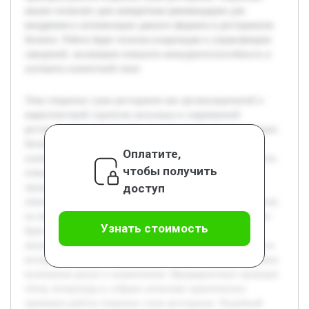
анализ позволит дать конкретные рекомендации для
внедрения и оптимизации данного формата в ресторанном
бизнесе. Работа будет полезна владельцам и управляющим
заведений, желающим повысить конкурентоспособность и
улучшить клиентский опыт.
Тема открытых суши ресторанов как организационной и
маркетинговой стратегии актуальна в современной
ресторанной индустрии. В условиях растущей конкуренции
бизнес ищет новые способы привлечения и удержания
Оплатите,
клиентов. Открытая кухня представляет собой возможность
чтобы получить
повысить доверие посетителей за счет демонстрации
доступ
процесса приготовления блюд и создания уникальной
атмосферы. Цель работы — оценить влияние этой стратегии
на имидж ресторана и поведение потребителей. В проекте
Узнать стоимость
будет рассмотрено понятие открытых суши ресторанов,
анализ механизма их работы и влияние открытой кухни на
восприятие клиентов. Помимо преимуществ, будут изучены
возможные риски и ограничения. Предварительно проведен
обзор литературы и собрано несколько практических
примеров работы открытых суши ресторанов. Подобный