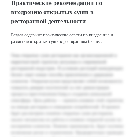
Практические рекомендации по
внедрению открытых суши в
ресторанной деятельности
Раздел содержит практические советы по внедрению и
развитию открытых суши в ресторанном бизнесе.
Тема открытых суши ресторанов как организационной и
маркетинговой стратегии актуальна в современной
ресторанной индустрии. В условиях растущей конкуренции
бизнес ищет новые способы привлечения и удержания
клиентов. Открытая кухня представляет собой возможность
повысить доверие посетителей за счет демонстрации
процесса приготовления блюд и создания уникальной
атмосферы. Цель работы — оценить влияние этой стратегии
на имидж ресторана и поведение потребителей. В проекте
будет рассмотрено понятие открытых суши ресторанов,
анализ механизма их работы и влияние открытой кухни на
восприятие клиентов. Помимо преимуществ, будут изучены
возможные риски и ограничения. Предварительно проведен