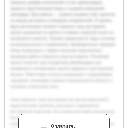
повысить доверие посетителей за счет демонстрации
процесса приготовления блюд и создания уникальной
атмосферы. Цель работы — оценить влияние этой стратегии
на имидж ресторана и поведение потребителей. В проекте
будет рассмотрено понятие открытых суши ресторанов,
анализ механизма их работы и влияние открытой кухни на
восприятие клиентов. Помимо преимуществ, будут изучены
возможные риски и ограничения. Предварительно проведен
обзор литературы и собрано несколько практических
примеров работы открытых суши ресторанов. Подобный
анализ позволит дать конкретные рекомендации для
внедрения и оптимизации данного формата в ресторанном
бизнесе. Работа будет полезна владельцам и управляющим
заведений, желающим повысить конкурентоспособность и
улучшить клиентский опыт.
Тема открытых суши ресторанов как организационной и
маркетинговой стратегии актуальна в современной
ресторанной индустрии. В условиях растущей конкуренции
бизнес ищет новые способы привлечения и удержания
клиентов. Открытая кухня представляет собой возможность
Оплатите,