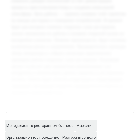
повысить доверие посетителей за счет демонстрации
процесса приготовления блюд и создания уникальной
атмосферы. Цель работы — оценить влияние этой стратегии
на имидж ресторана и поведение потребителей. В проекте
будет рассмотрено понятие открытых суши ресторанов,
анализ механизма их работы и влияние открытой кухни на
восприятие клиентов. Помимо преимуществ, будут изучены
возможные риски и ограничения. Предварительно проведен
обзор литературы и собрано несколько практических
примеров работы открытых суши ресторанов. Подобный
анализ позволит дать конкретные рекомендации для
внедрения и оптимизации данного формата в ресторанном
бизнесе. Работа будет полезна владельцам и управляющим
заведений, желающим повысить конкурентоспособность и
улучшить клиентский опыт.
Менеджмент в ресторанном бизнесе
Маркетинг
Организационное поведение
Ресторанное дело