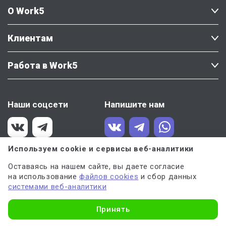
О Work5
Клиентам
Работа в Work5
Наши соцсети
Напишите нам
Используем cookie и сервисы веб-аналитики
Есть вопросы или предложения?
Оставаясь на нашем сайте, вы даете согласие
на использование
файлов cookies
и сбор данных
Напишите
Крестине Мерзляковой
системами веб-аналитики
— директору по качеству Work5
Узнать стоимость
Принять
Политика конфиденциальности