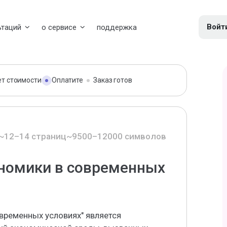
Войт
ьтаций
о сервисе
поддержка
ет стоимости
Оплатите
Заказ готов
~12–14 страниц
~9500–12000 символов
номики в современных
временных условиях" является