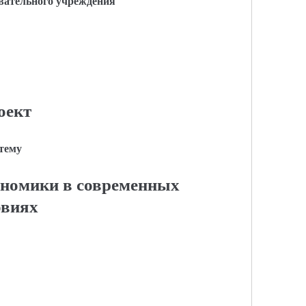
вательного учреждения
оект
 тему
номики в современных
овиях