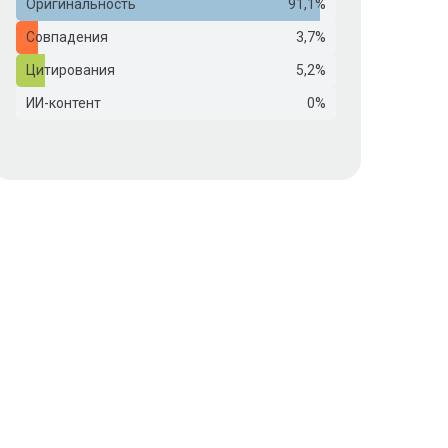
Оригинальность
91,1%
Совпадения
3,7%
Цитирования
5,2%
ИИ-контент
0%