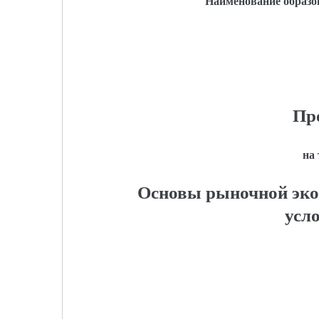
Наименование образо
Пр
на
Основы рыночной эко
усл