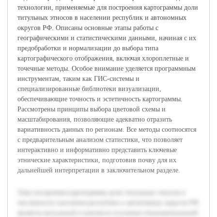
технологии, применяемые для построения картограммы доли
титульных этносов в населении республик и автономных
округов РФ. Описаны основные этапы работы с
географическими и статистическими данными, начиная с их
предобработки и нормализации до выбора типа
картографического отображения, включая хлороплетные и
точечные методы. Особое внимание уделяется программным
инструментам, таким как ГИС-системы и
специализированные библиотеки визуализации,
обеспечивающие точность и эстетичность картограммы.
Рассмотрены принципы выбора цветовой схемы и
масштабирования, позволяющие адекватно отразить
вариативность данных по регионам. Все методы соотносятся
с предварительным анализом статистики, что позволяет
интерактивно и информативно представить ключевые
этнические характеристики, подготовив почву для их
дальнейшей интерпретации в заключительном разделе.
Тема построения картограммы доли титульных этносов в
численности населения республик и автономных округов РФ
является актуальной в контексте изучения этнонациональной