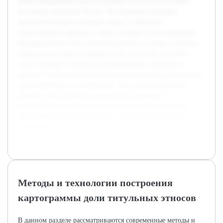
демонстрирующей долю титульных этносов в населении
различных регионов России. Исследование раскроет
методологические подходы к сбору и обработке
статистических данных, а также способы их визуализации.
Предварительно была выполнена работа по сбору и анализу
официальных данных федеральной статистики, изучены
существующие методы картографирования этнических
данных. Также освоены программные средства для создания
картографических изображений. Полученный результат
позволит не только визуализировать этническое
разнообразие регионов, но и упростит анализ ключевых
демографических характеристик, что важно для ученых и
практиков.
Методы и технологии построения
картограммы доли титульных этносов
В данном разделе рассматриваются современные методы и