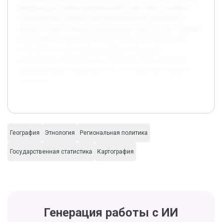
официальных данных федеральной статистики, изучены
существующие методы картографирования этнических
данных. Также освоены программные средства для создания
картографических изображений. Полученный результат
позволит не только визуализировать этническое
разнообразие регионов, но и упростит анализ ключевых
демографических характеристик, что важно для ученых и
практиков.
География
Этнология
Региональная политика
Государственная статистика
Картография
Генерация работы с ИИ