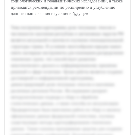
социологических и геоаналитических исследований, а также
приводятся рекомендации по расширению и углублению
данного направления изучения в будущем.
Тема построения картограммы доли титульных этносов в
численности населения республик и автономных округов РФ
является актуальной в контексте изучения этнонациональной
структуры страны. В условиях многообразия народов важно
иметь наглядные инструменты для понимания распределения
этнических групп, что способствует развитию
межэтнического диалога и информированному принятию
решений в сфере политики. Целью работы является создание
достоверной и информативной картограммы,
демонстрирующей долю титульных этносов в населении
различных регионов России. Исследование раскроет
методологические подходы к сбору и обработке
статистических данных, а также способы их визуализации.
Предварительно была выполнена работа по сбору и анализу
официальных данных федеральной статистики, изучены
существующие методы картографирования этнических
данных. Также освоены программные средства для создания