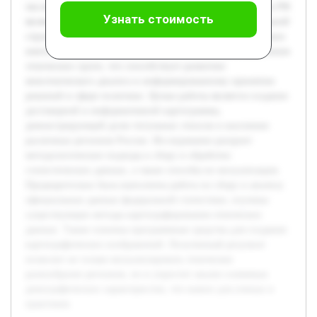
численности населения республик и автономных округов РФ
Узнать стоимость
является актуальной в контексте изучения этнонациональной
структуры страны. В условиях многообразия народов важно
иметь наглядные инструменты для понимания распределения
этнических групп, что способствует развитию
межэтнического диалога и информированному принятию
решений в сфере политики. Целью работы является создание
достоверной и информативной картограммы,
демонстрирующей долю титульных этносов в населении
различных регионов России. Исследование раскроет
методологические подходы к сбору и обработке
статистических данных, а также способы их визуализации.
Предварительно была выполнена работа по сбору и анализу
официальных данных федеральной статистики, изучены
существующие методы картографирования этнических
данных. Также освоены программные средства для создания
картографических изображений. Полученный результат
позволит не только визуализировать этническое
разнообразие регионов, но и упростит анализ ключевых
демографических характеристик, что важно для ученых и
практиков.