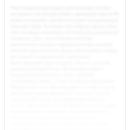
Тема построения картограммы доли титульных этносов в
численности населения республик и автономных округов РФ
является актуальной в контексте изучения этнонациональной
структуры страны. В условиях многообразия народов важно
иметь наглядные инструменты для понимания распределения
этнических групп, что способствует развитию
межэтнического диалога и информированному принятию
решений в сфере политики. Целью работы является создание
достоверной и информативной картограммы,
демонстрирующей долю титульных этносов в населении
различных регионов России. Исследование раскроет
методологические подходы к сбору и обработке
статистических данных, а также способы их визуализации.
Предварительно была выполнена работа по сбору и анализу
официальных данных федеральной статистики, изучены
существующие методы картографирования этнических
данных. Также освоены программные средства для создания
картографических изображений. Полученный результат
позволит не только визуализировать этническое
разнообразие регионов, но и упростит анализ ключевых
демографических характеристик, что важно для ученых и