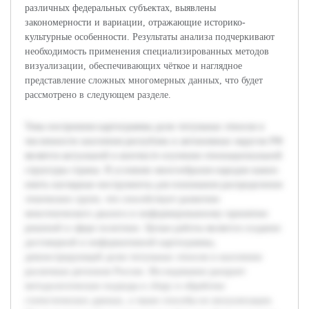
различных федеральных субъектах, выявлены
закономерности и вариации, отражающие историко-
культурные особенности. Результаты анализа подчеркивают
необходимость применения специализированных методов
визуализации, обеспечивающих чёткое и наглядное
представление сложных многомерных данных, что будет
рассмотрено в следующем разделе.
Тема построения картограммы доли титульных этносов в
численности населения республик и автономных округов РФ
является актуальной в контексте изучения этнонациональной
структуры страны. В условиях многообразия народов важно
иметь наглядные инструменты для понимания распределения
этнических групп, что способствует развитию
межэтнического диалога и информированному принятию
решений в сфере политики. Целью работы является создание
достоверной и информативной картограммы,
демонстрирующей долю титульных этносов в населении
различных регионов России. Исследование раскроет
методологические подходы к сбору и обработке
статистических данных, а также способы их визуализации.