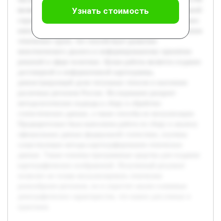
Узнать стоимость
является актуальной в контексте изучения этнонациональной
структуры страны. В условиях многообразия народов важно
иметь наглядные инструменты для понимания распределения
этнических групп, что способствует развитию
межэтнического диалога и информированному принятию
решений в сфере политики. Целью работы является создание
достоверной и информативной картограммы,
демонстрирующей долю титульных этносов в населении
различных регионов России. Исследование раскроет
методологические подходы к сбору и обработке
статистических данных, а также способы их визуализации.
Предварительно была выполнена работа по сбору и анализу
официальных данных федеральной статистики, изучены
существующие методы картографирования этнических
данных. Также освоены программные средства для создания
картографических изображений. Полученный результат
позволит не только визуализировать этническое
разнообразие регионов, но и упростит анализ ключевых
демографических характеристик, что важно для ученых и
практиков.