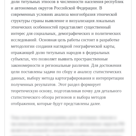
доли титульных этносов в численности населения республик
и автономных округов Российской Федерации. В
современных условиях анализа многообразия этнической
структуры страны выявление и визуализация локальных
этнических особенностей представляет существенный
интерес для социальных, демографических и политических
исследований. Основная цель работы состоит в разработке
методологии создания наглядной географической карты,
отражающей долю титульных народов в федеральных
субъектах, что позволяет выявить пространственные
закономерности и региональные различия. Для достижения
цели поставлены задачи по сбору и анализу статистических
данных, выбору метода картографирования и интерпретации
полученных результатов. Этот раздел формирует
теоретическую основу, подготавливая почву для детального
статистического обзора регионов и выбора методов
отображения, которые будут представлены далее.
Тема построения картограммы доли титульных этносов в
численности населения республик и автономных округов РФ
является актуальной в контексте изучения этнонациональной