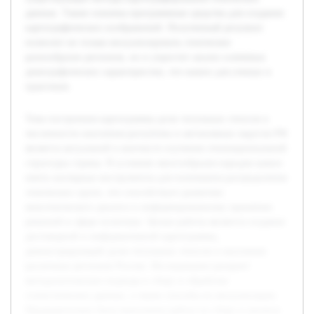
данных. Также освоены программные средства для создания
картографических изображений. Полученный результат
позволит не только визуализировать этническое
разнообразие регионов, но и упростит анализ ключевых
демографических характеристик, что важно для ученых и
практиков.
Тема построения картограммы доли титульных этносов в
численности населения республик и автономных округов РФ
является актуальной в контексте изучения этнонациональной
структуры страны. В условиях многообразия народов важно
иметь наглядные инструменты для понимания распределения
этнических групп, что способствует развитию
межэтнического диалога и информированному принятию
решений в сфере политики. Целью работы является создание
достоверной и информативной картограммы,
демонстрирующей долю титульных этносов в населении
различных регионов России. Исследование раскроет
методологические подходы к сбору и обработке
статистических данных, а также способы их визуализации.
Предварительно была выполнена работа по сбору и анализу