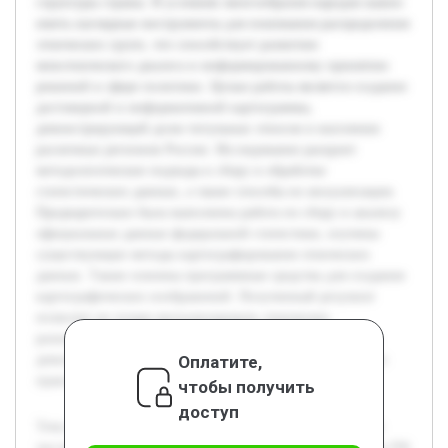
структуры страны. В условиях многообразия народов важно
иметь наглядные инструменты для понимания распределения
этнических групп, что способствует развитию
межэтнического диалога и информированному принятию
решений в сфере политики. Целью работы является создание
достоверной и информативной картограммы,
демонстрирующей долю титульных этносов в населении
различных регионов России. Исследование раскроет
методологические подходы к сбору и обработке
статистических данных, а также способы их визуализации.
Предварительно была выполнена работа по сбору и анализу
официальных данных федеральной статистики, изучены
существующие методы картографирования этнических
данных. Также освоены программные средства для создания
картографических изображений. Полученный результат
позволит не только визуализировать этническое
разнообразие регионов, но и упростит анализ ключевых
Оплатите,
демографических характеристик, что важно для ученых и
практиков.
чтобы получить
доступ
Тема построения картограммы доли титульных этносов в
численности населения республик и автономных округов РФ