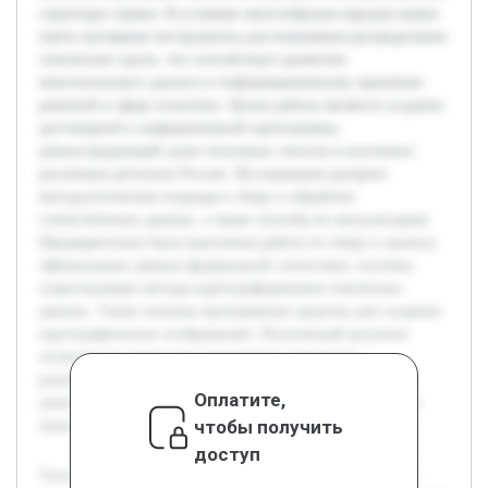
структуры страны. В условиях многообразия народов важно
иметь наглядные инструменты для понимания распределения
этнических групп, что способствует развитию
межэтнического диалога и информированному принятию
решений в сфере политики. Целью работы является создание
достоверной и информативной картограммы,
демонстрирующей долю титульных этносов в населении
различных регионов России. Исследование раскроет
методологические подходы к сбору и обработке
статистических данных, а также способы их визуализации.
Предварительно была выполнена работа по сбору и анализу
официальных данных федеральной статистики, изучены
существующие методы картографирования этнических
данных. Также освоены программные средства для создания
картографических изображений. Полученный результат
позволит не только визуализировать этническое
разнообразие регионов, но и упростит анализ ключевых
Оплатите,
демографических характеристик, что важно для ученых и
чтобы получить
практиков.
доступ
Тема построения картограммы доли титульных этносов в