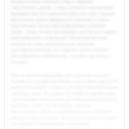
методологические подходы к сбору и обработке
статистических данных, а также способы их визуализации.
Предварительно была выполнена работа по сбору и анализу
официальных данных федеральной статистики, изучены
существующие методы картографирования этнических
данных. Также освоены программные средства для создания
картографических изображений. Полученный результат
позволит не только визуализировать этническое
разнообразие регионов, но и упростит анализ ключевых
демографических характеристик, что важно для ученых и
практиков.
Тема построения картограммы доли титульных этносов в
численности населения республик и автономных округов РФ
является актуальной в контексте изучения этнонациональной
структуры страны. В условиях многообразия народов важно
иметь наглядные инструменты для понимания распределения
этнических групп, что способствует развитию
межэтнического диалога и информированному принятию
решений в сфере политики. Целью работы является создание
достоверной и информативной картограммы,