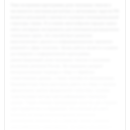
Тема построения картограммы доли титульных этносов в
численности населения республик и автономных округов РФ
является актуальной в контексте изучения этнонациональной
структуры страны. В условиях многообразия народов важно
иметь наглядные инструменты для понимания распределения
этнических групп, что способствует развитию
межэтнического диалога и информированному принятию
решений в сфере политики. Целью работы является создание
достоверной и информативной картограммы,
демонстрирующей долю титульных этносов в населении
различных регионов России. Исследование раскроет
методологические подходы к сбору и обработке
статистических данных, а также способы их визуализации.
Предварительно была выполнена работа по сбору и анализу
официальных данных федеральной статистики, изучены
существующие методы картографирования этнических
данных. Также освоены программные средства для создания
картографических изображений. Полученный результат
позволит не только визуализировать этническое
разнообразие регионов, но и упростит анализ ключевых
демографических характеристик, что важно для ученых и