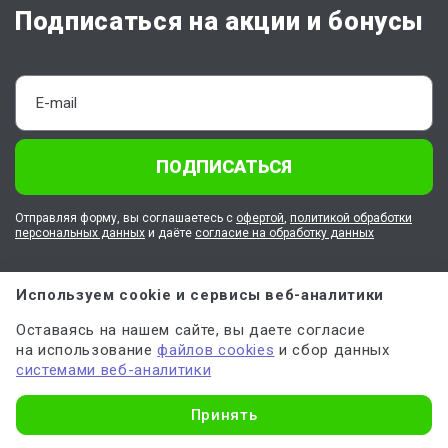
Подписаться на акции и бонусы
ПОДПИСАТЬСЯ
Отправляя форму, вы соглашаетесь с
офертой
,
политикой обработки
персональных данных
и даёте
согласие на обработку данных
Используем cookie и сервисы веб-аналитики
О Work5
Оставаясь на нашем сайте, вы даете согласие
на использование
файлов cookies
и сбор данных
Клиентам
системами веб-аналитики
Узнать стоимость
Работа в Work5
Принять