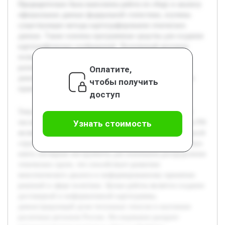
Предварительно была выполнена работа по сбору и анализу
официальных данных федеральной статистики, изучены
существующие методы картографирования этнических
данных. Также освоены программные средства для создания
картографических изображений. Полученный результат
позволит не только визуализировать этническое
разнообразие регионов, но и упростит анализ ключевых
Оплатите,
демографических характеристик, что важно для ученых и
чтобы получить
практиков.
доступ
Тема построения картограммы доли титульных этносов в
численности населения республик и автономных округов РФ
Узнать стоимость
является актуальной в контексте изучения этнонациональной
структуры страны. В условиях многообразия народов важно
иметь наглядные инструменты для понимания распределения
этнических групп, что способствует развитию
межэтнического диалога и информированному принятию
решений в сфере политики. Целью работы является создание
достоверной и информативной картограммы,
демонстрирующей долю титульных этносов в населении
различных регионов России. Исследование раскроет