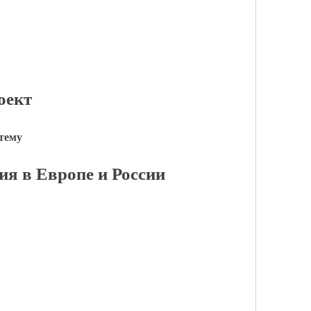
оект
 тему
я в Европе и России