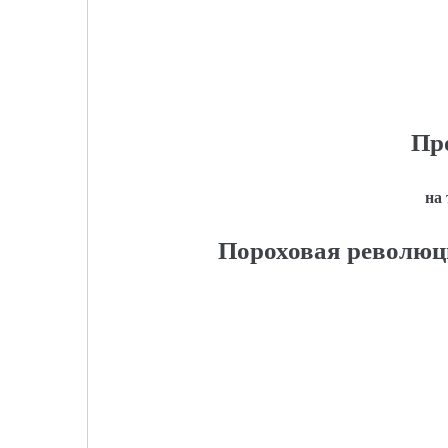
Пр
на
Пороховая революци