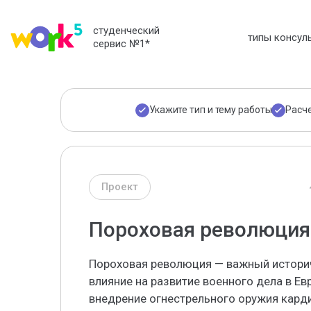
студенческий
типы консул
сервис №1
*
Укажите тип и тему работы
Расч
Проект
Пороховая революция 
Пороховая революция — важный историч
влияние на развитие военного дела в Ев
внедрение огнестрельного оружия карди