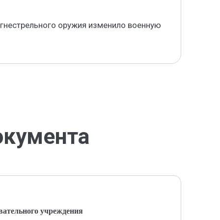
 огнестрельного оружия изменило военную
окумента
вательного учреждения