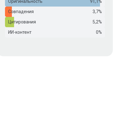
Оригинальность
91,1%
Совпадения
3,7%
Цитирования
5,2%
ИИ-контент
0%