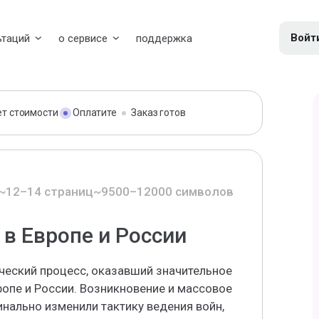
Войт
ьтаций
о сервисе
поддержка
ет стоимости
Оплатите
Заказ готов
~12–14 страниц
~9500–12000 символов
в Европе и России
еский процесс, оказавший значительное
ропе и России. Возникновение и массовое
нально изменили тактику ведения войн,