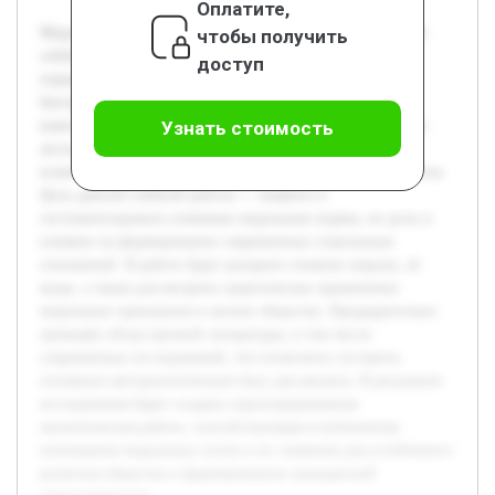
Оплатите,
Моральные основы современного общества представляют
чтобы получить
собой фундаментальные ценности и нормы, которые
доступ
управляют поведением людей в социуме. В условиях
быстрой социальной трансформации и глобализации
важность изучения этих принципов становится особенно
Узнать стоимость
актуальной, так как они формируют этическую базу
взаимодействия и помогают решать социальные конфликты.
Цель данной учебной работы — выявить и
систематизировать ключевые моральные нормы, их роль и
влияние на формирование современных социальных
отношений. В работе будет раскрыто понятие морали, её
виды, а также рассмотрено практическое применение
моральных принципов в жизни общества. Предварительно
проведён обзор научной литературы, в том числе
современных исследований, что позволило составить
основную методологическую базу для анализа. В результате
исследования будет создана структурированная
аналитическая работа, способствующая углубленному
пониманию моральных основ и их значения для устойчивого
развития общества и формированию гражданской