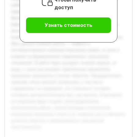
собой фундаментальные ценности и нормы, которые
доступ
управляют поведением людей в социуме. В условиях
быстрой социальной трансформации и глобализации
важность изучения этих принципов становится особенно
Узнать стоимость
актуальной, так как они формируют этическую базу
взаимодействия и помогают решать социальные конфликты.
Цель данной учебной работы — выявить и
систематизировать ключевые моральные нормы, их роль и
влияние на формирование современных социальных
отношений. В работе будет раскрыто понятие морали, её
виды, а также рассмотрено практическое применение
моральных принципов в жизни общества. Предварительно
проведён обзор научной литературы, в том числе
современных исследований, что позволило составить
основную методологическую базу для анализа. В результате
исследования будет создана структурированная
аналитическая работа, способствующая углубленному
пониманию моральных основ и их значения для устойчивого
развития общества и формированию гражданской
ответственности.