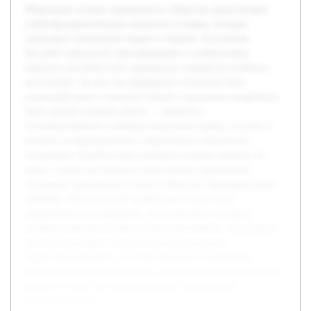
Моральные основы современного общества представляют
собой фундаментальные ценности и нормы, которые
управляют поведением людей в социуме. В условиях
быстрой социальной трансформации и глобализации
важность изучения этих принципов становится особенно
актуальной, так как они формируют этическую базу
взаимодействия и помогают решать социальные конфликты.
Цель данной учебной работы — выявить и
систематизировать ключевые моральные нормы, их роль и
влияние на формирование современных социальных
отношений. В работе будет раскрыто понятие морали, её
виды, а также рассмотрено практическое применение
моральных принципов в жизни общества. Предварительно
проведён обзор научной литературы, в том числе
современных исследований, что позволило составить
основную методологическую базу для анализа. В результате
исследования будет создана структурированная
аналитическая работа, способствующая углубленному
пониманию моральных основ и их значения для устойчивого
развития общества и формированию гражданской
ответственности.