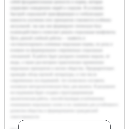
собой фундаментальные ценности и нормы, которые
управляют поведением людей в социуме. В условиях
быстрой социальной трансформации и глобализации
важность изучения этих принципов становится особенно
актуальной, так как они формируют этическую базу
взаимодействия и помогают решать социальные конфликты.
Цель данной учебной работы — выявить и
систематизировать ключевые моральные нормы, их роль и
влияние на формирование современных социальных
отношений. В работе будет раскрыто понятие морали, её
виды, а также рассмотрено практическое применение
моральных принципов в жизни общества. Предварительно
проведён обзор научной литературы, в том числе
современных исследований, что позволило составить
основную методологическую базу для анализа. В результате
исследования будет создана структурированная
аналитическая работа, способствующая углубленному
пониманию моральных основ и их значения для устойчивого
развития общества и формированию гражданской
ответственности.