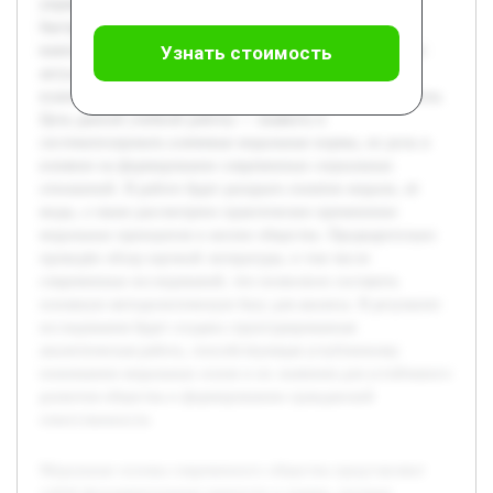
управляют поведением людей в социуме. В условиях
быстрой социальной трансформации и глобализации
важность изучения этих принципов становится особенно
Узнать стоимость
актуальной, так как они формируют этическую базу
взаимодействия и помогают решать социальные конфликты.
Цель данной учебной работы — выявить и
систематизировать ключевые моральные нормы, их роль и
влияние на формирование современных социальных
отношений. В работе будет раскрыто понятие морали, её
виды, а также рассмотрено практическое применение
моральных принципов в жизни общества. Предварительно
проведён обзор научной литературы, в том числе
современных исследований, что позволило составить
основную методологическую базу для анализа. В результате
исследования будет создана структурированная
аналитическая работа, способствующая углубленному
пониманию моральных основ и их значения для устойчивого
развития общества и формированию гражданской
ответственности.
Моральные основы современного общества представляют