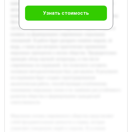
важность изучения этих принципов становится особенно
актуальной, так как они формируют этическую базу
Узнать стоимость
взаимодействия и помогают решать социальные конфликты.
Цель данной учебной работы — выявить и
систематизировать ключевые моральные нормы, их роль и
влияние на формирование современных социальных
отношений. В работе будет раскрыто понятие морали, её
виды, а также рассмотрено практическое применение
моральных принципов в жизни общества. Предварительно
проведён обзор научной литературы, в том числе
современных исследований, что позволило составить
основную методологическую базу для анализа. В результате
исследования будет создана структурированная
аналитическая работа, способствующая углубленному
пониманию моральных основ и их значения для устойчивого
развития общества и формированию гражданской
ответственности.
Моральные основы современного общества представляют
собой фундаментальные ценности и нормы, которые
управляют поведением людей в социуме. В условиях