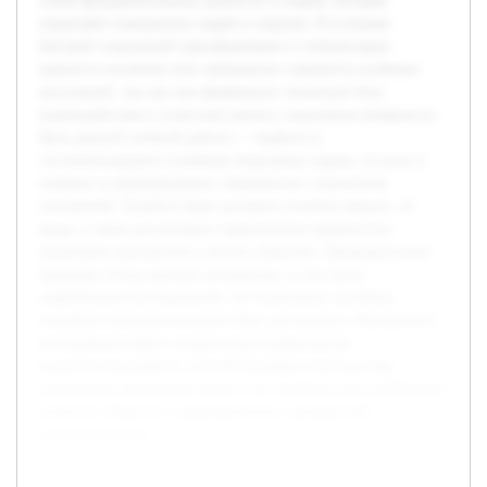
собой фундаментальные ценности и нормы, которые
управляют поведением людей в социуме. В условиях
быстрой социальной трансформации и глобализации
важность изучения этих принципов становится особенно
актуальной, так как они формируют этическую базу
взаимодействия и помогают решать социальные конфликты.
Цель данной учебной работы — выявить и
систематизировать ключевые моральные нормы, их роль и
влияние на формирование современных социальных
отношений. В работе будет раскрыто понятие морали, её
виды, а также рассмотрено практическое применение
моральных принципов в жизни общества. Предварительно
проведён обзор научной литературы, в том числе
современных исследований, что позволило составить
основную методологическую базу для анализа. В результате
исследования будет создана структурированная
аналитическая работа, способствующая углубленному
пониманию моральных основ и их значения для устойчивого
развития общества и формированию гражданской
ответственности.