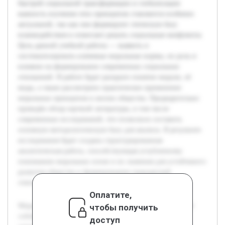
быстрой социальной трансформации и глобализации
важность изучения этих принципов становится особенно
актуальной, так как они формируют этическую базу
взаимодействия и помогают решать социальные конфликты.
Цель данной учебной работы — выявить и
систематизировать ключевые моральные нормы, их роль и
влияние на формирование современных социальных
отношений. В работе будет раскрыто понятие морали, её
виды, а также рассмотрено практическое применение
моральных принципов в жизни общества. Предварительно
проведён обзор научной литературы, в том числе
современных исследований, что позволило составить
основную методологическую базу для анализа. В результате
исследования будет создана структурированная
аналитическая работа, способствующая углубленному
пониманию моральных основ и их значения для устойчивого
развития общества и формированию гражданской
ответственности.
Оплатите,
Моральные основы современного общества представляют
чтобы получить
собой фундаментальные ценности и нормы, которые
доступ