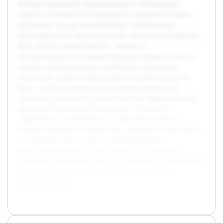
быстрой социальной трансформации и глобализации
важность изучения этих принципов становится особенно
актуальной, так как они формируют этическую базу
взаимодействия и помогают решать социальные конфликты.
Цель данной учебной работы — выявить и
систематизировать ключевые моральные нормы, их роль и
влияние на формирование современных социальных
отношений. В работе будет раскрыто понятие морали, её
виды, а также рассмотрено практическое применение
моральных принципов в жизни общества. Предварительно
проведён обзор научной литературы, в том числе
современных исследований, что позволило составить
основную методологическую базу для анализа. В результате
исследования будет создана структурированная
аналитическая работа, способствующая углубленному
пониманию моральных основ и их значения для устойчивого
развития общества и формированию гражданской
ответственности.