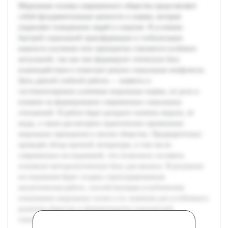
Моральные основы современного общества представляют
собой фундаментальные ценности и нормы, которые
управляют поведением людей в социуме. В условиях
быстрой социальной трансформации и глобализации
важность изучения этих принципов становится особенно
актуальной, так как они формируют этическую базу
взаимодействия и помогают решать социальные конфликты.
Цель данной учебной работы — выявить и
систематизировать ключевые моральные нормы, их роль и
влияние на формирование современных социальных
отношений. В работе будет раскрыто понятие морали, её
виды, а также рассмотрено практическое применение
моральных принципов в жизни общества. Предварительно
проведён обзор научной литературы, в том числе
современных исследований, что позволило составить
основную методологическую базу для анализа. В результате
исследования будет создана структурированная
аналитическая работа, способствующая углубленному
пониманию моральных основ и их значения для устойчивого
развития общества и формированию гражданской
ответственности.