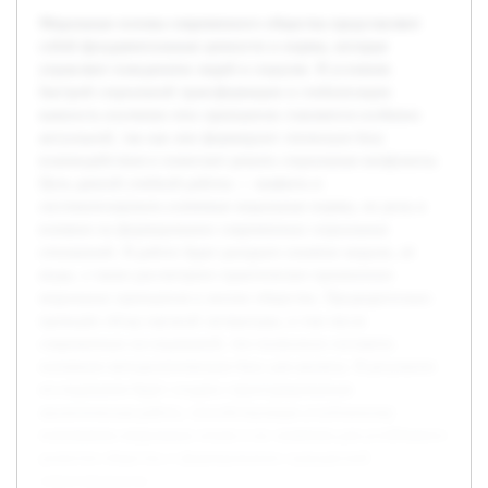
Моральные основы современного общества представляют
собой фундаментальные ценности и нормы, которые
управляют поведением людей в социуме. В условиях
быстрой социальной трансформации и глобализации
важность изучения этих принципов становится особенно
актуальной, так как они формируют этическую базу
взаимодействия и помогают решать социальные конфликты.
Цель данной учебной работы — выявить и
систематизировать ключевые моральные нормы, их роль и
влияние на формирование современных социальных
отношений. В работе будет раскрыто понятие морали, её
виды, а также рассмотрено практическое применение
моральных принципов в жизни общества. Предварительно
проведён обзор научной литературы, в том числе
современных исследований, что позволило составить
основную методологическую базу для анализа. В результате
исследования будет создана структурированная
аналитическая работа, способствующая углубленному
пониманию моральных основ и их значения для устойчивого
развития общества и формированию гражданской
ответственности.