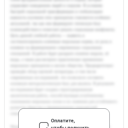
управляют поведением людей в социуме. В условиях
быстрой социальной трансформации и глобализации
важность изучения этих принципов становится особенно
актуальной, так как они формируют этическую базу
взаимодействия и помогают решать социальные конфликты.
Цель данной учебной работы — выявить и
систематизировать ключевые моральные нормы, их роль и
влияние на формирование современных социальных
отношений. В работе будет раскрыто понятие морали, её
виды, а также рассмотрено практическое применение
моральных принципов в жизни общества. Предварительно
проведён обзор научной литературы, в том числе
современных исследований, что позволило составить
основную методологическую базу для анализа. В результате
исследования будет создана структурированная
аналитическая работа, способствующая углубленному
пониманию моральных основ и их значения для устойчивого
развития общества и формированию гражданской
ответственности.
Оплатите,
Моральные основы современного общества представляют
чтобы получить