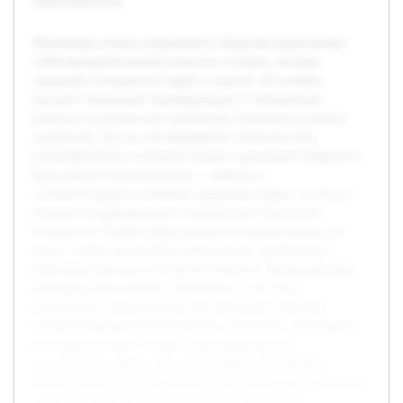
ответственности.
Моральные основы современного общества представляют
собой фундаментальные ценности и нормы, которые
управляют поведением людей в социуме. В условиях
быстрой социальной трансформации и глобализации
важность изучения этих принципов становится особенно
актуальной, так как они формируют этическую базу
взаимодействия и помогают решать социальные конфликты.
Цель данной учебной работы — выявить и
систематизировать ключевые моральные нормы, их роль и
влияние на формирование современных социальных
отношений. В работе будет раскрыто понятие морали, её
виды, а также рассмотрено практическое применение
моральных принципов в жизни общества. Предварительно
проведён обзор научной литературы, в том числе
современных исследований, что позволило составить
основную методологическую базу для анализа. В результате
исследования будет создана структурированная
аналитическая работа, способствующая углубленному
пониманию моральных основ и их значения для устойчивого
развития общества и формированию гражданской