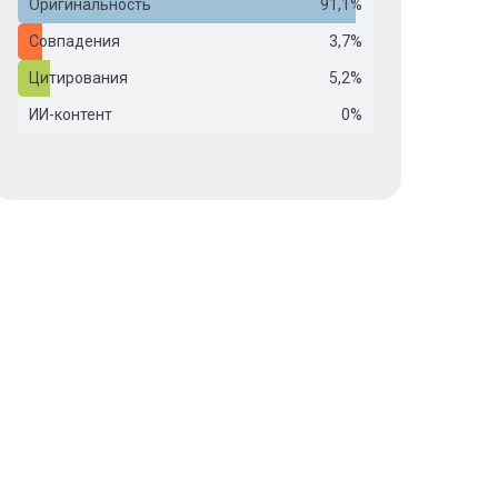
Оригинальность
91,1%
Совпадения
3,7%
Цитирования
5,2%
ИИ-контент
0%