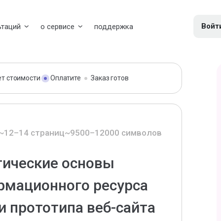
Войт
ьтаций
о сервисе
поддержка
ет стоимости
Оплатите
Заказ готов
~12–14 страниц
~9500–12000 символов
тические основы
рмационного ресурса
и прототипа веб-сайта