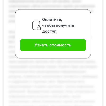
информационным ресурсам и веб-дизайну, анализ
существующих сайтов политических партий для выявления
удачных решений и ошибок. Это позволило сформировать
требования к прототипу и определить ключевые этапы
Оплатите,
разработки.
чтобы получить
доступ
Актуальность темы обусловлена растущей ролью
информационных ресурсов в политической деятельности.
Веб-сайт политической партии становится важным
Узнать стоимость
инструментом коммуникации и привлечения внимания
избирателей. Цель работы — изучить теоретические и
практические основы проектирования таких ресурсов, а
также разработать прототип веб-сайта политической партии,
отражающий полученные знания. В работе будет рассмотрена
теоретическая база проектирования информационных
ресурсов, особенности политического контекста и требования
к содержанию и структуре сайта. Практическая часть
предусматривает создание прототипа с учетом выявленных
требований. Предварительно проведен обзор литературы по
информационным ресурсам и веб-дизайну, анализ
существующих сайтов политических партий для выявления