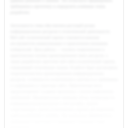
удачных решений и ошибок. Это позволило сформировать
требования к прототипу и определить ключевые этапы
разработки.
Актуальность темы обусловлена растущей ролью
информационных ресурсов в политической деятельности.
Веб-сайт политической партии становится важным
инструментом коммуникации и привлечения внимания
избирателей. Цель работы — изучить теоретические и
практические основы проектирования таких ресурсов, а
также разработать прототип веб-сайта политической партии,
отражающий полученные знания. В работе будет рассмотрена
теоретическая база проектирования информационных
ресурсов, особенности политического контекста и требования
к содержанию и структуре сайта. Практическая часть
предусматривает создание прототипа с учетом выявленных
требований. Предварительно проведен обзор литературы по
информационным ресурсам и веб-дизайну, анализ
существующих сайтов политических партий для выявления
удачных решений и ошибок. Это позволило сформировать
требования к прототипу и определить ключевые этапы
разработки.