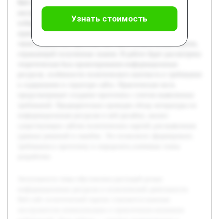
Веб-сайт политической партии становится важным
инструментом коммуникации и привлечения внимания
Узнать стоимость
избирателей. Цель работы — изучить теоретические и
практические основы проектирования таких ресурсов, а
также разработать прототип веб-сайта политической партии,
отражающий полученные знания. В работе будет рассмотрена
теоретическая база проектирования информационных
ресурсов, особенности политического контекста и требования
к содержанию и структуре сайта. Практическая часть
предусматривает создание прототипа с учетом выявленных
требований. Предварительно проведен обзор литературы по
информационным ресурсам и веб-дизайну, анализ
существующих сайтов политических партий для выявления
удачных решений и ошибок. Это позволило сформировать
требования к прототипу и определить ключевые этапы
разработки.
Актуальность темы обусловлена растущей ролью
информационных ресурсов в политической деятельности.
Веб-сайт политической партии становится важным
инструментом коммуникации и привлечения внимания