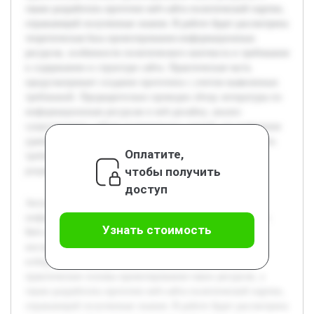
также разработать прототип веб-сайта политической партии,
отражающий полученные знания. В работе будет рассмотрена
теоретическая база проектирования информационных
ресурсов, особенности политического контекста и требования
к содержанию и структуре сайта. Практическая часть
предусматривает создание прототипа с учетом выявленных
требований. Предварительно проведен обзор литературы по
информационным ресурсам и веб-дизайну, анализ
существующих сайтов политических партий для выявления
удачных решений и ошибок. Это позволило сформировать
Оплатите,
требования к прототипу и определить ключевые этапы
чтобы получить
разработки.
доступ
Актуальность темы обусловлена растущей ролью
информационных ресурсов в политической деятельности.
Узнать стоимость
Веб-сайт политической партии становится важным
инструментом коммуникации и привлечения внимания
избирателей. Цель работы — изучить теоретические и
практические основы проектирования таких ресурсов, а
также разработать прототип веб-сайта политической партии,
отражающий полученные знания. В работе будет рассмотрена