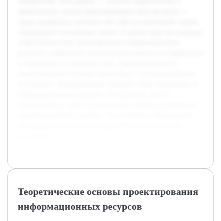
избирателей. Цель работы — изучить теоретические и
практические основы проектирования таких ресурсов, а
также разработать прототип веб-сайта политической партии,
отражающий полученные знания. В работе будет рассмотрена
теоретическая база проектирования информационных
ресурсов, особенности политического контекста и требования
к содержанию и структуре сайта. Практическая часть
предусматривает создание прототипа с учетом выявленных
требований. Предварительно проведен обзор литературы по
информационным ресурсам и веб-дизайну, анализ
существующих сайтов политических партий для выявления
удачных решений и ошибок. Это позволило сформировать
требования к прототипу и определить ключевые этапы
разработки.
Теоретические основы проектирования
информационных ресурсов