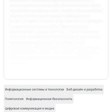
практические основы проектирования таких ресурсов, а
также разработать прототип веб-сайта политической партии,
отражающий полученные знания. В работе будет рассмотрена
теоретическая база проектирования информационных
ресурсов, особенности политического контекста и требования
к содержанию и структуре сайта. Практическая часть
предусматривает создание прототипа с учетом выявленных
требований. Предварительно проведен обзор литературы по
информационным ресурсам и веб-дизайну, анализ
существующих сайтов политических партий для выявления
удачных решений и ошибок. Это позволило сформировать
требования к прототипу и определить ключевые этапы
разработки.
Информационные системы и технологии
Веб-дизайн и разработка
Политология
Информационная безопасность
Цифровая коммуникация и медиа