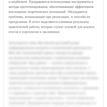
и юзабилити. Раскрываются используемые инструменты и
методы прототипирования, обеспечивающие эффективное
воплощение теоретических положений. Обсуждаются
проблемы, возникающие при реализации, и способы их
преодоления. В итоге выделяются ключевые результаты
практической работы, которые служат основой для анализа
итогов и перспектив в заключении.
Актуальность темы обусловлена растущей ролью
информационных ресурсов в политической деятельности.
Веб-сайт политической партии становится важным
инструментом коммуникации и привлечения внимания
избирателей. Цель работы — изучить теоретические и
практические основы проектирования таких ресурсов, а
также разработать прототип веб-сайта политической партии,
отражающий полученные знания. В работе будет рассмотрена
теоретическая база проектирования информационных
ресурсов, особенности политического контекста и требования
к содержанию и структуре сайта. Практическая часть
предусматривает создание прототипа с учетом выявленных
требований. Предварительно проведен обзор литературы по