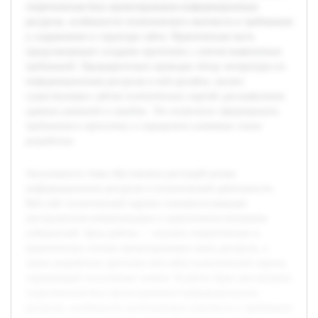
теоретическая база проектирования информационных
ресурсов, особенности политического контекста и требования
к содержанию и структуре сайта. Практическая часть
предусматривает создание прототипа с учетом выявленных
требований. Предварительно проведен обзор литературы по
информационным ресурсам и веб-дизайну, анализ
существующих сайтов политических партий для выявления
удачных решений и ошибок. Это позволило сформировать
требования к прототипу и определить ключевые этапы
разработки.
Актуальность темы обусловлена растущей ролью
информационных ресурсов в политической деятельности.
Веб-сайт политической партии становится важным
инструментом коммуникации и привлечения внимания
избирателей. Цель работы — изучить теоретические и
практические основы проектирования таких ресурсов, а
также разработать прототип веб-сайта политической партии,
отражающий полученные знания. В работе будет рассмотрена
теоретическая база проектирования информационных
ресурсов, особенности политического контекста и требования