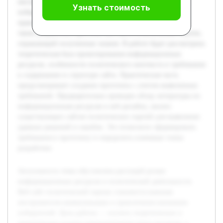
инструментом коммуникации и привлечения внимания
Узнать стоимость
избирателей. Цель работы — изучить теоретические и
практические основы проектирования таких ресурсов, а
также разработать прототип веб-сайта политической партии,
отражающий полученные знания. В работе будет рассмотрена
теоретическая база проектирования информационных
ресурсов, особенности политического контекста и требования
к содержанию и структуре сайта. Практическая часть
предусматривает создание прототипа с учетом выявленных
требований. Предварительно проведен обзор литературы по
информационным ресурсам и веб-дизайну, анализ
существующих сайтов политических партий для выявления
удачных решений и ошибок. Это позволило сформировать
требования к прототипу и определить ключевые этапы
разработки.
Актуальность темы обусловлена растущей ролью
информационных ресурсов в политической деятельности.
Веб-сайт политической партии становится важным
инструментом коммуникации и привлечения внимания
избирателей. Цель работы — изучить теоретические и