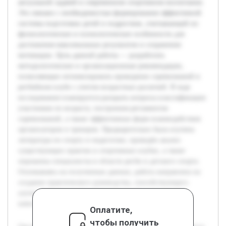
актуальной задачей в современном спортивном воспитании.
Это связано с необходимостью формирования эффективной
системы подготовки детей и подростков, учитывающей их
физиологические и психологические особенности для
достижения максимальных результатов и сохранения
мотивации. Цель данной работы — разработать
методологические и организационные рекомендации,
позволяющие оптимизировать проведение соревнований в
регбийном клубе с учетом возрастных различий. В ходе
исследования планируется раскрыть вопросы классификации
участников по возрасту, построения регламентов
соревнований, а также эффективных форм взаимодействия
организаторов и тренеров. Предварительно была изучена
литература по спорту и педагогике, проведён анализ
существующих практик в спортивных клубах, а также
опрошены специалисты в области регби и детского спорта.
Основываясь на полученных данных, работа направлена на
создание практического руководства, способствующего
улучшению организации соревнований и повышению
качества спортивной подготовки.
Оплатите,
чтобы получить