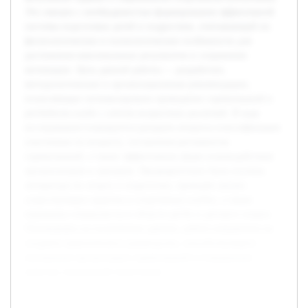
Это связано с необходимостью формирования эффективной
системы подготовки детей и подростков, учитывающей их
физиологические и психологические особенности для
достижения максимальных результатов и сохранения
мотивации. Цель данной работы — разработать
методологические и организационные рекомендации,
позволяющие оптимизировать проведение соревнований в
регбийном клубе с учетом возрастных различий. В ходе
исследования планируется раскрыть вопросы классификации
участников по возрасту, построения регламентов
соревнований, а также эффективных форм взаимодействия
организаторов и тренеров. Предварительно была изучена
литература по спорту и педагогике, проведён анализ
существующих практик в спортивных клубах, а также
опрошены специалисты в области регби и детского спорта.
Основываясь на полученных данных, работа направлена на
создание практического руководства, способствующего
улучшению организации соревнований и повышению
качества спортивной подготовки.