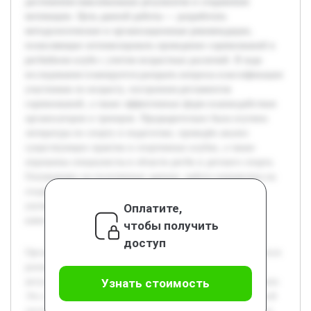
достижения максимальных результатов и сохранения
мотивации. Цель данной работы — разработать
методологические и организационные рекомендации,
позволяющие оптимизировать проведение соревнований в
регбийном клубе с учетом возрастных различий. В ходе
исследования планируется раскрыть вопросы классификации
участников по возрасту, построения регламентов
соревнований, а также эффективных форм взаимодействия
организаторов и тренеров. Предварительно была изучена
литература по спорту и педагогике, проведён анализ
существующих практик в спортивных клубах, а также
опрошены специалисты в области регби и детского спорта.
Основываясь на полученных данных, работа направлена на
создание практического руководства, способствующего
улучшению организации соревнований и повышению
Оплатите,
качества спортивной подготовки.
чтобы получить
доступ
Организация спортивных соревнований среди обучающихся
разных возрастных групп регбийного клуба является
актуальной задачей в современном спортивном воспитании.
Узнать стоимость
Это связано с необходимостью формирования эффективной
системы подготовки детей и подростков, учитывающей их