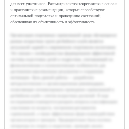
для всех участников. Рассматриваются теоретические основы
и практические рекомендации, которые способствуют
оптимальной подготовке и проведению состязаний,
обеспечивая их объективность и эффективность.
Организация спортивных соревнований среди обучающихся
разных возрастных групп регбийного клуба является
актуальной задачей в современном спортивном воспитании.
Это связано с необходимостью формирования эффективной
системы подготовки детей и подростков, учитывающей их
физиологические и психологические особенности для
достижения максимальных результатов и сохранения
мотивации. Цель данной работы — разработать
методологические и организационные рекомендации,
позволяющие оптимизировать проведение соревнований в
регбийном клубе с учетом возрастных различий. В ходе
исследования планируется раскрыть вопросы классификации
участников по возрасту, построения регламентов
соревнований, а также эффективных форм взаимодействия
организаторов и тренеров. Предварительно была изучена
литература по спорту и педагогике, проведён анализ