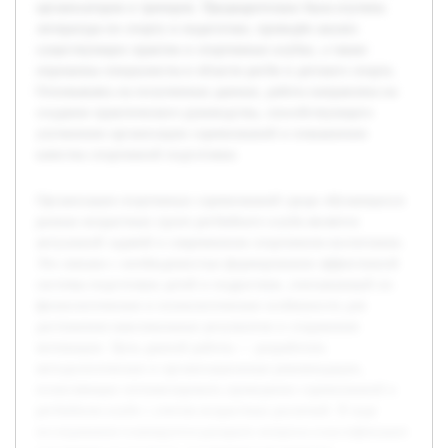
организаторов и тренеров. Предварительно была изучена
литература по спорту и педагогике, проведён анализ
существующих практик в спортивных клубах, а также
опрошены специалисты в области регби и детского спорта.
Основываясь на полученных данных, работа направлена на
создание практического руководства, способствующего
улучшению организации соревнований и повышению
качества спортивной подготовки.
Организация спортивных соревнований среди обучающихся
разных возрастных групп регбийного клуба является
актуальной задачей в современном спортивном воспитании.
Это связано с необходимостью формирования эффективной
системы подготовки детей и подростков, учитывающей их
физиологические и психологические особенности для
достижения максимальных результатов и сохранения
мотивации. Цель данной работы — разработать
методологические и организационные рекомендации,
позволяющие оптимизировать проведение соревнований в
регбийном клубе с учетом возрастных различий. В ходе
исследования планируется раскрыть вопросы классификации