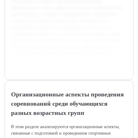
участников по возрасту, построения регламентов
соревнований, а также эффективных форм взаимодействия
организаторов и тренеров. Предварительно была изучена
литература по спорту и педагогике, проведён анализ
существующих практик в спортивных клубах, а также
опрошены специалисты в области регби и детского спорта.
Основываясь на полученных данных, работа направлена на
создание практического руководства, способствующего
улучшению организации соревнований и повышению
качества спортивной подготовки.
Организационные аспекты проведения
соревнований среди обучающихся
разных возрастных групп
В этом разделе анализируются организационные аспекты,
связанные с подготовкой и проведением спортивных