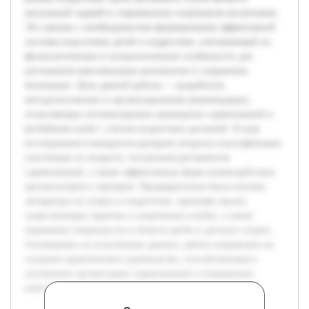
актуальной задачей в современном спортивном воспитании.
Это связано с необходимостью формирования эффективной
системы подготовки детей и подростков, учитывающей их
физиологические и психологические особенности для
достижения максимальных результатов и сохранения
мотивации. Цель данной работы — разработать
методологические и организационные рекомендации,
позволяющие оптимизировать проведение соревнований в
регбийном клубе с учетом возрастных различий. В ходе
исследования планируется раскрыть вопросы классификации
участников по возрасту, построения регламентов
соревнований, а также эффективных форм взаимодействия
организаторов и тренеров. Предварительно была изучена
литература по спорту и педагогике, проведён анализ
существующих практик в спортивных клубах, а также
опрошены специалисты в области регби и детского спорта.
Основываясь на полученных данных, работа направлена на
создание практического руководства, способствующего
улучшению организации соревнований и повышению
качества спортивной подготовки.