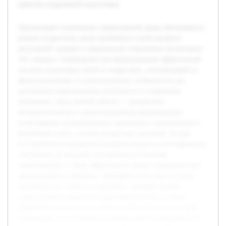
качества спортивной подготовки.
Организация спортивных соревнований среди обучающихся
разных возрастных групп регбийного клуба является
актуальной задачей в современном спортивном воспитании.
Это связано с необходимостью формирования эффективной
системы подготовки детей и подростков, учитывающей их
физиологические и психологические особенности для
достижения максимальных результатов и сохранения
мотивации. Цель данной работы — разработать
методологические и организационные рекомендации,
позволяющие оптимизировать проведение соревнований в
регбийном клубе с учетом возрастных различий. В ходе
исследования планируется раскрыть вопросы классификации
участников по возрасту, построения регламентов
соревнований, а также эффективных форм взаимодействия
организаторов и тренеров. Предварительно была изучена
литература по спорту и педагогике, проведён анализ
существующих практик в спортивных клубах, а также
опрошены специалисты в области регби и детского спорта.
Основываясь на полученных данных, работа направлена на