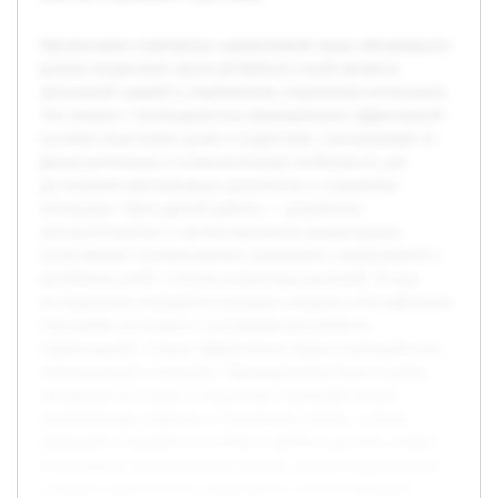
Организация спортивных соревнований среди обучающихся
разных возрастных групп регбийного клуба является
актуальной задачей в современном спортивном воспитании.
Это связано с необходимостью формирования эффективной
системы подготовки детей и подростков, учитывающей их
физиологические и психологические особенности для
достижения максимальных результатов и сохранения
мотивации. Цель данной работы — разработать
методологические и организационные рекомендации,
позволяющие оптимизировать проведение соревнований в
регбийном клубе с учетом возрастных различий. В ходе
исследования планируется раскрыть вопросы классификации
участников по возрасту, построения регламентов
соревнований, а также эффективных форм взаимодействия
организаторов и тренеров. Предварительно была изучена
литература по спорту и педагогике, проведён анализ
существующих практик в спортивных клубах, а также
опрошены специалисты в области регби и детского спорта.
Основываясь на полученных данных, работа направлена на
создание практического руководства, способствующего