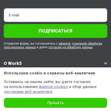
ПОДПИСАТЬСЯ
Отправляя форму, вы соглашаетесь с
офертой
,
политикой обработки
персональных данных
и даёте
согласие на обработку данных
О Work5
Используем cookie и сервисы веб-аналитики
Клиентам
Оставаясь на нашем сайте, вы даете согласие
на использование
файлов cookies
и сбор данных
Работа в Work5
системами веб-аналитики
Узнать стоимость
Принять
Наши соцсети
Напишите нам