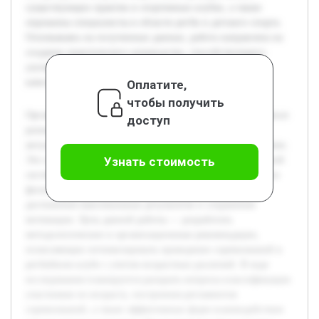
существующих практик в спортивных клубах, а также
опрошены специалисты в области регби и детского спорта.
Основываясь на полученных данных, работа направлена на
создание практического руководства, способствующего
улучшению организации соревнований и повышению
качества спортивной подготовки.
Оплатите,
чтобы получить
Организация спортивных соревнований среди обучающихся
доступ
разных возрастных групп регбийного клуба является
актуальной задачей в современном спортивном воспитании.
Это связано с необходимостью формирования эффективной
Узнать стоимость
системы подготовки детей и подростков, учитывающей их
физиологические и психологические особенности для
достижения максимальных результатов и сохранения
мотивации. Цель данной работы — разработать
методологические и организационные рекомендации,
позволяющие оптимизировать проведение соревнований в
регбийном клубе с учетом возрастных различий. В ходе
исследования планируется раскрыть вопросы классификации
участников по возрасту, построения регламентов
соревнований, а также эффективных форм взаимодействия