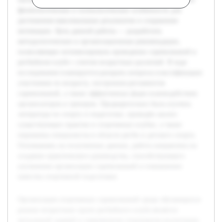
физиологические и психологические особенности для
достижения максимальных результатов и сохранения
мотивации. Цель данной работы — разработать
методологические и организационные рекомендации,
позволяющие оптимизировать проведение соревнований в
регбийном клубе с учетом возрастных различий. В ходе
исследования планируется раскрыть вопросы классификации
участников по возрасту, построения регламентов
соревнований, а также эффективных форм взаимодействия
организаторов и тренеров. Предварительно была изучена
литература по спорту и педагогике, проведён анализ
существующих практик в спортивных клубах, а также
опрошены специалисты в области регби и детского спорта.
Основываясь на полученных данных, работа направлена на
создание практического руководства, способствующего
улучшению организации соревнований и повышению
качества спортивной подготовки.
Организация спортивных соревнований среди обучающихся
разных возрастных групп регбийного клуба является
актуальной задачей в современном спортивном воспитании.