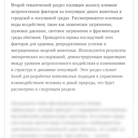
Второй тематический раздел посвящен анализу влияния
антропогенных факторов на популяции диких животных в
городской и поселковой средах. Рассматриваются основные
виды воздействия, такие как химическое загрязнение,
шумовое давление, световое загрязнение и фрагментация
среды обитания. Проводится оценка последствий этих
факторов для здоровья, репродуктивных успехов и
миграционных моделей животных. Используются результаты
эмпирических исследований, демонстрирующие корреляцию
между уровнем антропогенного воздействия и изменениями
в структуре и динамике популяций. Этот раздел служит
базой для разработки комплексных подходов к управлению
взаимодействием человека и дикой природы, что будет
рассмотрено в следующем разделе.
Актуальность темы обусловлена ростом степени
урбанизации, который приводит к сокращению естественных
местообитаний дикорастущих животных. В условиях города
или поселка многие виды сталкиваются с необходимостью
адаптироваться к измененной среде обитания, что влияет на
их выживание и поведение. Цель работы — изучить