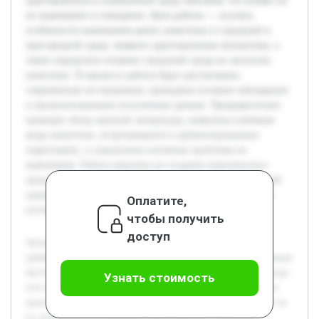
адаптироваться к измененной среде обитания, что влияет на
их выживание и поведение. Цель работы — изучить
особенности выживания диких животных в городской и
пригородной среде, выявить адаптационные механизмы, а
также определить влияние городской среды на экологию
животных. В процессе работы будут рассмотрены
современные исследования, проведены полевые наблюдения
и проанализированы полученные данные. Предварительно
проведен обзор научной литературы, выявлены ключевые
виды животных, встречающиеся в урбанизированных
территориях, и определены основные проблемы их
выживания. Работа нацелена на создание комплексного
представления о взаимодействии дикой фауны с городской
средой и формулировку практических рекомендаций для
Оплатите,
улучшения условий обитания.
чтобы получить
доступ
Актуальность темы обусловлена ростом степени
урбанизации, который приводит к сокращению естественных
местообитаний дикорастущих животных. В условиях города
Узнать стоимость
или поселка многие виды сталкиваются с необходимостью
адаптироваться к измененной среде обитания, что влияет на
их выживание и поведение. Цель работы — изучить