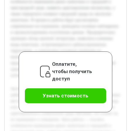
особенности выживания диких животных в городской и
пригородной среде, выявить адаптационные механизмы, а
также определить влияние городской среды на экологию
животных. В процессе работы будут рассмотрены
современные исследования, проведены полевые наблюдения
и проанализированы полученные данные. Предварительно
проведен обзор научной литературы, выявлены ключевые
виды животных, встречающиеся в урбанизированных
территориях, и определены основные проблемы их
выживания. Работа нацелена на создание комплексного
представления о взаимодействии дикой фауны с городской
Оплатите,
средой и формулировку практических рекомендаций для
чтобы получить
улучшения условий обитания.
доступ
Актуальность темы обусловлена ростом степени
урбанизации, который приводит к сокращению естественных
Узнать стоимость
местообитаний дикорастущих животных. В условиях города
или поселка многие виды сталкиваются с необходимостью
адаптироваться к измененной среде обитания, что влияет на
их выживание и поведение. Цель работы — изучить
особенности выживания диких животных в городской и