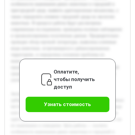
особенности выживания диких животных в городской и
пригородной среде, выявить адаптационные механизмы, а
также определить влияние городской среды на экологию
животных. В процессе работы будут рассмотрены
современные исследования, проведены полевые наблюдения
и проанализированы полученные данные. Предварительно
проведен обзор научной литературы, выявлены ключевые
виды животных, встречающиеся в урбанизированных
территориях, и определены основные проблемы их
выживания. Работа нацелена на создание комплексного
представления о взаимодействии дикой фауны с городской
Оплатите,
средой и формулировку практических рекомендаций для
чтобы получить
улучшения условий обитания.
доступ
Актуальность темы обусловлена ростом степени
урбанизации, который приводит к сокращению естественных
Узнать стоимость
местообитаний дикорастущих животных. В условиях города
или поселка многие виды сталкиваются с необходимостью
адаптироваться к измененной среде обитания, что влияет на
их выживание и поведение. Цель работы — изучить
особенности выживания диких животных в городской и