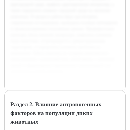
пригородной среде, выявить адаптационные механизмы, а
также определить влияние городской среды на экологию
животных. В процессе работы будут рассмотрены
современные исследования, проведены полевые наблюдения
и проанализированы полученные данные. Предварительно
проведен обзор научной литературы, выявлены ключевые
виды животных, встречающиеся в урбанизированных
территориях, и определены основные проблемы их
выживания. Работа нацелена на создание комплексного
представления о взаимодействии дикой фауны с городской
средой и формулировку практических рекомендаций для
улучшения условий обитания.
Раздел 2. Влияние антропогенных
факторов на популяции диких
животных