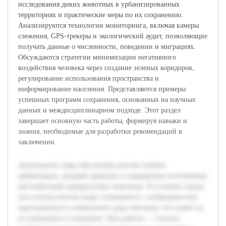
исследования диких животных в урбанизированных
территориях и практические меры по их сохранению.
Анализируются технологии мониторинга, включая камеры
слежения, GPS-трекеры и экологический аудит, позволяющие
получать данные о численности, поведении и миграциях.
Обсуждаются стратегии минимизации негативного
воздействия человека через создание зеленых коридоров,
регулирование использования пространства и
информирование населения. Представляются примеры
успешных программ сохранения, основанных на научных
данных и междисциплинарном подходе. Этот раздел
завершает основную часть работы, формируя навыки и
знания, необходимые для разработки рекомендаций в
заключении.
Актуальность темы обусловлена ростом степени
урбанизации, который приводит к сокращению естественных
местообитаний дикорастущих животных. В условиях города
или поселка многие виды сталкиваются с необходимостью
адаптироваться к измененной среде обитания, что влияет на
их выживание и поведение. Цель работы — изучить