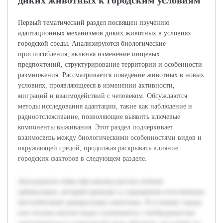
диких животных к городским условиям
Первый тематический раздел посвящен изучению
адаптационных механизмов диких животных в условиях
городской среды. Анализируются биологические
приспособления, включая изменение пищевых
предпочтений, структурирование территории и особенности
размножения. Рассматривается поведение животных в новых
условиях, проявляющееся в изменении активности,
миграций и взаимодействий с человеком. Обсуждаются
методы исследования адаптации, такие как наблюдение и
радиоотслеживание, позволяющие выявить ключевые
компоненты выживания. Этот раздел подчеркивает
взаимосвязь между биологическими особенностями видов и
окружающей средой, продолжая раскрывать влияние
городских факторов в следующем разделе.
Актуальность темы обусловлена ростом степени
урбанизации, который приводит к сокращению естественных
местообитаний дикорастущих животных. В условиях города
или поселка многие виды сталкиваются с необходимостью