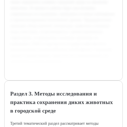
также определить влияние городской среды на экологию
животных. В процессе работы будут рассмотрены
современные исследования, проведены полевые наблюдения
и проанализированы полученные данные. Предварительно
проведен обзор научной литературы, выявлены ключевые
виды животных, встречающиеся в урбанизированных
территориях, и определены основные проблемы их
выживания. Работа нацелена на создание комплексного
представления о взаимодействии дикой фауны с городской
средой и формулировку практических рекомендаций для
улучшения условий обитания.
Раздел 3. Методы исследования и
практика сохранения диких животных
в городской среде
Третий тематический раздел рассматривает методы