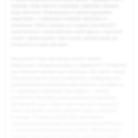
проведен обзор научной литературы, выявлены ключевые
виды животных, встречающиеся в урбанизированных
территориях, и определены основные проблемы их
выживания. Работа нацелена на создание комплексного
представления о взаимодействии дикой фауны с городской
средой и формулировку практических рекомендаций для
улучшения условий обитания.
Актуальность темы обусловлена ростом степени
урбанизации, который приводит к сокращению естественных
местообитаний дикорастущих животных. В условиях города
или поселка многие виды сталкиваются с необходимостью
адаптироваться к измененной среде обитания, что влияет на
их выживание и поведение. Цель работы — изучить
особенности выживания диких животных в городской и
пригородной среде, выявить адаптационные механизмы, а
также определить влияние городской среды на экологию
животных. В процессе работы будут рассмотрены
современные исследования, проведены полевые наблюдения
и проанализированы полученные данные. Предварительно
проведен обзор научной литературы, выявлены ключевые