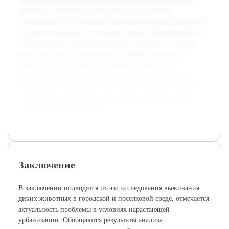
животных. В процессе работы будут рассмотрены
современные исследования, проведены полевые наблюдения
и проанализированы полученные данные. Предварительно
проведен обзор научной литературы, выявлены ключевые
виды животных, встречающиеся в урбанизированных
территориях, и определены основные проблемы их
выживания. Работа нацелена на создание комплексного
представления о взаимодействии дикой фауны с городской
средой и формулировку практических рекомендаций для
улучшения условий обитания.
Заключение
В заключении подводятся итоги исследования выживания
диких животных в городской и поселковой среде, отмечается
актуальность проблемы в условиях нарастающей
урбанизации. Обобщаются результаты анализа