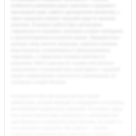
особенности выживания диких животных в городской и
пригородной среде, выявить адаптационные механизмы, а
также определить влияние городской среды на экологию
животных. В процессе работы будут рассмотрены
современные исследования, проведены полевые наблюдения
и проанализированы полученные данные. Предварительно
проведен обзор научной литературы, выявлены ключевые
виды животных, встречающиеся в урбанизированных
территориях, и определены основные проблемы их
выживания. Работа нацелена на создание комплексного
представления о взаимодействии дикой фауны с городской
средой и формулировку практических рекомендаций для
улучшения условий обитания.
Актуальность темы обусловлена ростом степени
урбанизации, который приводит к сокращению естественных
местообитаний дикорастущих животных. В условиях города
или поселка многие виды сталкиваются с необходимостью
адаптироваться к измененной среде обитания, что влияет на
их выживание и поведение. Цель работы — изучить
особенности выживания диких животных в городской и