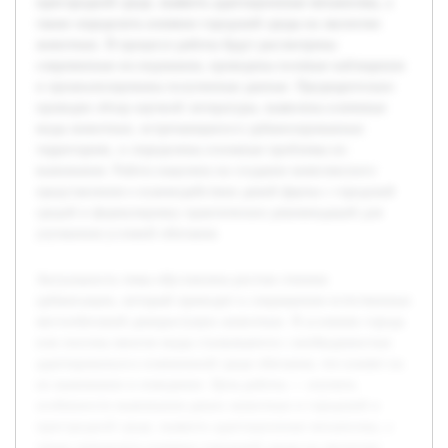
пригородной среде, выявить адаптационные механизмы, а
также определить влияние городской среды на экологию
животных. В процессе работы будут рассмотрены
современные исследования, проведены полевые наблюдения
и проанализированы полученные данные. Предварительно
проведен обзор научной литературы, выявлены ключевые
виды животных, встречающиеся в урбанизированных
территориях, и определены основные проблемы их
выживания. Работа нацелена на создание комплексного
представления о взаимодействии дикой фауны с городской
средой и формулировку практических рекомендаций для
улучшения условий обитания.
Актуальность темы обусловлена ростом степени
урбанизации, который приводит к сокращению естественных
местообитаний дикорастущих животных. В условиях города
или поселка многие виды сталкиваются с необходимостью
адаптироваться к измененной среде обитания, что влияет на
их выживание и поведение. Цель работы — изучить
особенности выживания диких животных в городской и
пригородной среде, выявить адаптационные механизмы, а
также определить влияние городской среды на экологию