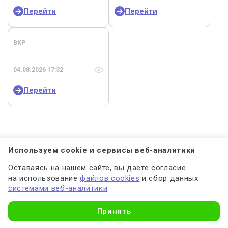
Перейти
Перейти
ВКР
04.08.2026 17:32
Перейти
Используем cookie и сервисы веб-аналитики
Главная
Выживание диких животных в среде города или
поселка
Оставаясь на нашем сайте, вы даете согласие
на использование
файлов cookies
и сбор данных
системами веб-аналитики
Подписаться на акции и бонусы
Узнать стоимость
Принять