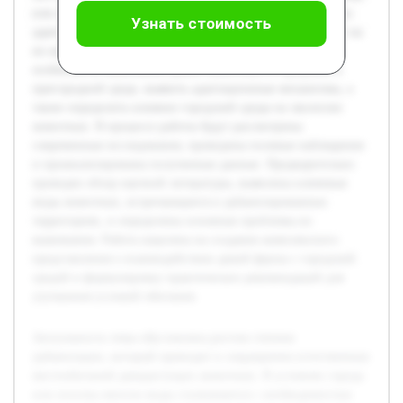
или поселка многие виды сталкиваются с необходимостью
Узнать стоимость
адаптироваться к измененной среде обитания, что влияет на
их выживание и поведение. Цель работы — изучить
особенности выживания диких животных в городской и
пригородной среде, выявить адаптационные механизмы, а
также определить влияние городской среды на экологию
животных. В процессе работы будут рассмотрены
современные исследования, проведены полевые наблюдения
и проанализированы полученные данные. Предварительно
проведен обзор научной литературы, выявлены ключевые
виды животных, встречающиеся в урбанизированных
территориях, и определены основные проблемы их
выживания. Работа нацелена на создание комплексного
представления о взаимодействии дикой фауны с городской
средой и формулировку практических рекомендаций для
улучшения условий обитания.
Актуальность темы обусловлена ростом степени
урбанизации, который приводит к сокращению естественных
местообитаний дикорастущих животных. В условиях города
или поселка многие виды сталкиваются с необходимостью