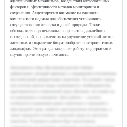
адаптационных механизмов, воздействия антропогенных
факторов и эффективности методов мониторинга и
сохранения. Акцентируется внимание на важности
комплексного подхода для обеспечения устойчивого
сосуществования человека и дикой природы. Также
обозначаются перспективные направления дальнейших
исследований, направленных на улучшение условий жизни
животных и сохранение биоразнообразия в антропогенных
ландшафтах. Этот раздел завершает работу, подчеркивая ее
научно-практическую значимость.
Актуальность темы обусловлена ростом степени
урбанизации, который приводит к сокращению естественных
местообитаний дикорастущих животных. В условиях города
или поселка многие виды сталкиваются с необходимостью
адаптироваться к измененной среде обитания, что влияет на
их выживание и поведение. Цель работы — изучить
особенности выживания диких животных в городской и
пригородной среде, выявить адаптационные механизмы, а
также определить влияние городской среды на экологию
животных. В процессе работы будут рассмотрены