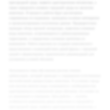
пригородной среде, выявить адаптационные механизмы, а
также определить влияние городской среды на экологию
животных. В процессе работы будут рассмотрены
современные исследования, проведены полевые наблюдения
и проанализированы полученные данные. Предварительно
проведен обзор научной литературы, выявлены ключевые
виды животных, встречающиеся в урбанизированных
территориях, и определены основные проблемы их
выживания. Работа нацелена на создание комплексного
представления о взаимодействии дикой фауны с городской
средой и формулировку практических рекомендаций для
улучшения условий обитания.
Актуальность темы обусловлена ростом степени
урбанизации, который приводит к сокращению естественных
местообитаний дикорастущих животных. В условиях города
или поселка многие виды сталкиваются с необходимостью
адаптироваться к измененной среде обитания, что влияет на
их выживание и поведение. Цель работы — изучить
особенности выживания диких животных в городской и
пригородной среде, выявить адаптационные механизмы, а