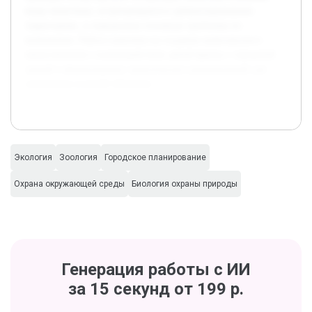
виды животных, встречающиеся в урбанизированных
территориях, и определены основные проблемы их
выживания. Работа нацелена на создание комплексного
представления о взаимодействии дикой фауны с городской
средой и формулировку практических рекомендаций для
улучшения условий обитания.
Экология
Зоология
Городское планирование
Охрана окружающей среды
Биология охраны природы
Генерация работы с ИИ
за 15 секунд от 199 р.