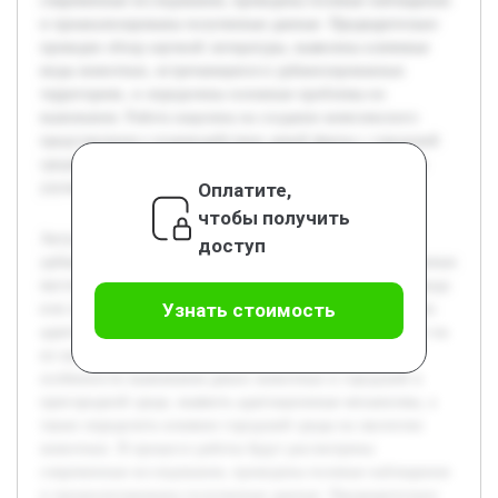
современные исследования, проведены полевые наблюдения
и проанализированы полученные данные. Предварительно
проведен обзор научной литературы, выявлены ключевые
виды животных, встречающиеся в урбанизированных
территориях, и определены основные проблемы их
выживания. Работа нацелена на создание комплексного
представления о взаимодействии дикой фауны с городской
средой и формулировку практических рекомендаций для
Оплатите,
улучшения условий обитания.
чтобы получить
Актуальность темы обусловлена ростом степени
доступ
урбанизации, который приводит к сокращению естественных
местообитаний дикорастущих животных. В условиях города
Узнать стоимость
или поселка многие виды сталкиваются с необходимостью
адаптироваться к измененной среде обитания, что влияет на
их выживание и поведение. Цель работы — изучить
особенности выживания диких животных в городской и
пригородной среде, выявить адаптационные механизмы, а
также определить влияние городской среды на экологию
животных. В процессе работы будут рассмотрены
современные исследования, проведены полевые наблюдения
и проанализированы полученные данные. Предварительно