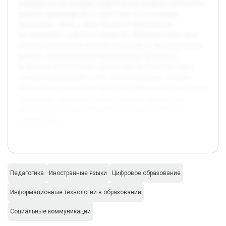
планируется рассмотреть теоретические аспекты технологии,
выявить преимущества и недостатки использования
социальных сетей, а также провести практические
эксперименты с участием студентов. Предварительно была
изучена современная научная литература и образовательные
ресурсы, посвящённые интерактивному обучению и
цифровым технологиям в педагогике. Результатом станет
систематизированный отчёт с рекомендациями, который
может быть использован преподавателями и методистами для
интеграции социальных сетей в учебный процесс, что
позволит сделать изучение языка более доступным и
вовлекающим.
Педагогика
Иностранные языки
Цифровое образование
Информационные технологии в образовании
Социальные коммуникации