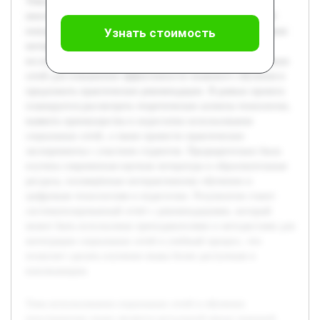
Тема использования социальных сетей в обучении
иностранному языку является актуальной ввиду широкой
популярности этих платформ и их потенциала для создания
Узнать стоимость
интерактивной и мотивирующей среды. Цель работы —
исследовать существующие методы применения социальных
сетей для повышения эффективности языкового обучения и
предложить практические рекомендации. В рамках проекта
планируется рассмотреть теоретические аспекты технологии,
выявить преимущества и недостатки использования
социальных сетей, а также провести практические
эксперименты с участием студентов. Предварительно была
изучена современная научная литература и образовательные
ресурсы, посвящённые интерактивному обучению и
цифровым технологиям в педагогике. Результатом станет
систематизированный отчёт с рекомендациями, который
может быть использован преподавателями и методистами для
интеграции социальных сетей в учебный процесс, что
позволит сделать изучение языка более доступным и
вовлекающим.
Тема использования социальных сетей в обучении
иностранному языку является актуальной ввиду широкой