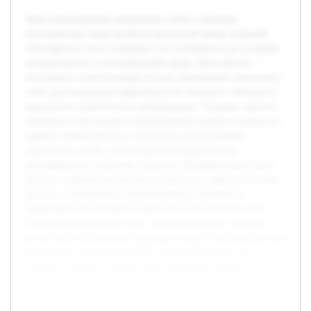
Тема использования социальных сетей в обучении
иностранному языку является актуальной ввиду широкой
популярности этих платформ и их потенциала для создания
интерактивной и мотивирующей среды. Цель работы —
исследовать существующие методы применения социальных
сетей для повышения эффективности языкового обучения и
предложить практические рекомендации. В рамках проекта
планируется рассмотреть теоретические аспекты технологии,
выявить преимущества и недостатки использования
социальных сетей, а также провести практические
эксперименты с участием студентов. Предварительно была
изучена современная научная литература и образовательные
ресурсы, посвящённые интерактивному обучению и
цифровым технологиям в педагогике. Результатом станет
систематизированный отчёт с рекомендациями, который
может быть использован преподавателями и методистами для
интеграции социальных сетей в учебный процесс, что
позволит сделать изучение языка более доступным и
вовлекающим.