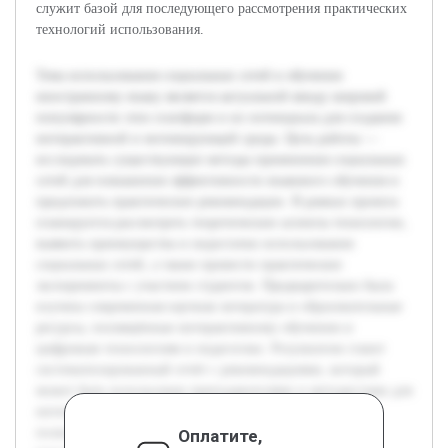
служит базой для последующего рассмотрения практических
технологий использования.
Тема использования социальных сетей в обучении
иностранному языку является актуальной ввиду широкой
популярности этих платформ и их потенциала для создания
интерактивной и мотивирующей среды. Цель работы —
исследовать существующие методы применения социальных
сетей для повышения эффективности языкового обучения и
предложить практические рекомендации. В рамках проекта
планируется рассмотреть теоретические аспекты технологии,
выявить преимущества и недостатки использования
социальных сетей, а также провести практические
эксперименты с участием студентов. Предварительно была
изучена современная научная литература и образовательные
ресурсы, посвящённые интерактивному обучению и
цифровым технологиям в педагогике. Результатом станет
систематизированный отчёт с рекомендациями, который
может быть использован преподавателями и методистами для
интеграции социальных сетей в учебный процесс, что
позволит сделать изучение языка более доступным и
Оплатите,