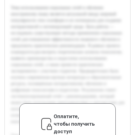
Тема использования социальных сетей в обучении
иностранному языку является актуальной ввиду широкой
популярности этих платформ и их потенциала для создания
интерактивной и мотивирующей среды. Цель работы —
исследовать существующие методы применения социальных
сетей для повышения эффективности языкового обучения и
предложить практические рекомендации. В рамках проекта
планируется рассмотреть теоретические аспекты технологии,
выявить преимущества и недостатки использования
социальных сетей, а также провести практические
эксперименты с участием студентов. Предварительно была
изучена современная научная литература и образовательные
ресурсы, посвящённые интерактивному обучению и
цифровым технологиям в педагогике. Результатом станет
систематизированный отчёт с рекомендациями, который
может быть использован преподавателями и методистами для
интеграции социальных сетей в учебный процесс, что
позволит сделать изучение языка более доступным и
Оплатите,
вовлекающим.
чтобы получить
доступ