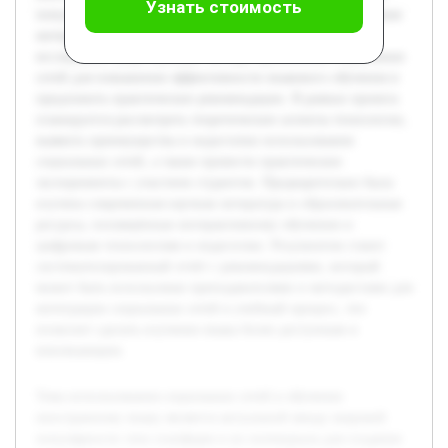
Узнать стоимость
популярности этих платформ и их потенциала для создания
интерактивной и мотивирующей среды. Цель работы —
исследовать существующие методы применения социальных
сетей для повышения эффективности языкового обучения и
предложить практические рекомендации. В рамках проекта
планируется рассмотреть теоретические аспекты технологии,
выявить преимущества и недостатки использования
социальных сетей, а также провести практические
эксперименты с участием студентов. Предварительно была
изучена современная научная литература и образовательные
ресурсы, посвящённые интерактивному обучению и
цифровым технологиям в педагогике. Результатом станет
систематизированный отчёт с рекомендациями, который
может быть использован преподавателями и методистами для
интеграции социальных сетей в учебный процесс, что
позволит сделать изучение языка более доступным и
вовлекающим.
Тема использования социальных сетей в обучении
иностранному языку является актуальной ввиду широкой
популярности этих платформ и их потенциала для создания