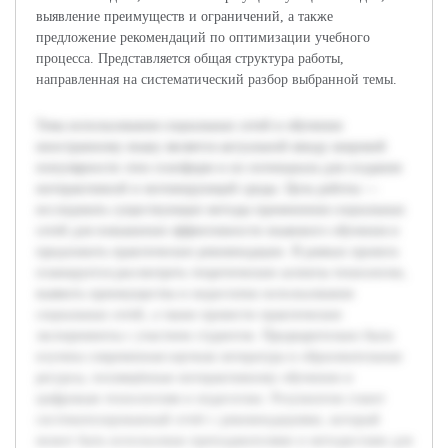
выявление преимуществ и ограничений, а также
предложение рекомендаций по оптимизации учебного
процесса. Представляется общая структура работы,
направленная на систематический разбор выбранной темы.
Тема использования социальных сетей в обучении
иностранному языку является актуальной ввиду широкой
популярности этих платформ и их потенциала для создания
интерактивной и мотивирующей среды. Цель работы —
исследовать существующие методы применения социальных
сетей для повышения эффективности языкового обучения и
предложить практические рекомендации. В рамках проекта
планируется рассмотреть теоретические аспекты технологии,
выявить преимущества и недостатки использования
социальных сетей, а также провести практические
эксперименты с участием студентов. Предварительно была
изучена современная научная литература и образовательные
ресурсы, посвящённые интерактивному обучению и
цифровым технологиям в педагогике. Результатом станет
систематизированный отчёт с рекомендациями, который
может быть использован преподавателями и методистами для