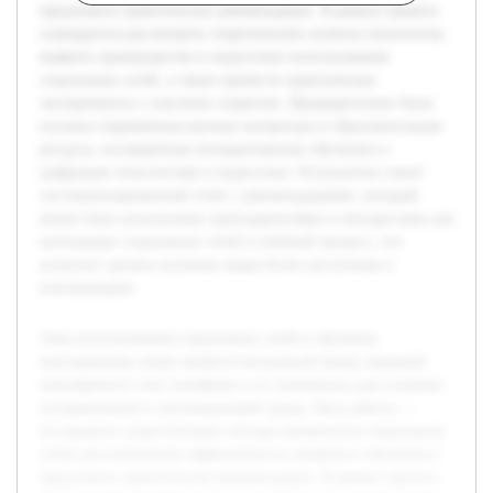
предложить практические рекомендации. В рамках проекта
планируется рассмотреть теоретические аспекты технологии,
выявить преимущества и недостатки использования
социальных сетей, а также провести практические
эксперименты с участием студентов. Предварительно была
изучена современная научная литература и образовательные
ресурсы, посвящённые интерактивному обучению и
цифровым технологиям в педагогике. Результатом станет
систематизированный отчёт с рекомендациями, который
может быть использован преподавателями и методистами для
интеграции социальных сетей в учебный процесс, что
позволит сделать изучение языка более доступным и
вовлекающим.
Тема использования социальных сетей в обучении
иностранному языку является актуальной ввиду широкой
популярности этих платформ и их потенциала для создания
интерактивной и мотивирующей среды. Цель работы —
исследовать существующие методы применения социальных
сетей для повышения эффективности языкового обучения и
предложить практические рекомендации. В рамках проекта