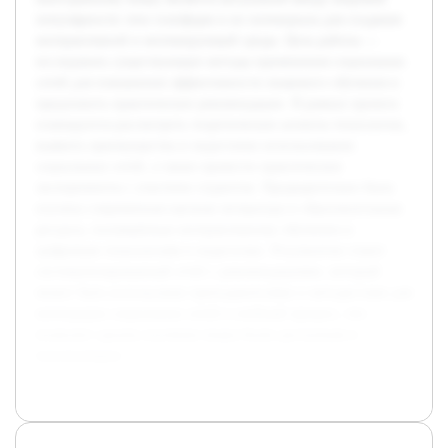
популярности этих платформ и их потенциала для создания
интерактивной и мотивирующей среды. Цель работы —
исследовать существующие методы применения социальных
сетей для повышения эффективности языкового обучения и
предложить практические рекомендации. В рамках проекта
планируется рассмотреть теоретические аспекты технологии,
выявить преимущества и недостатки использования
социальных сетей, а также провести практические
эксперименты с участием студентов. Предварительно была
изучена современная научная литература и образовательные
ресурсы, посвящённые интерактивному обучению и
цифровым технологиям в педагогике. Результатом станет
систематизированный отчёт с рекомендациями, который
может быть использован преподавателями и методистами для
интеграции социальных сетей в учебный процесс, что
позволит сделать изучение языка более доступным и
вовлекающим.