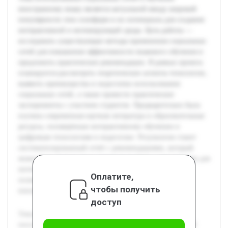
иностранному языку является актуальной ввиду широкой
популярности этих платформ и их потенциала для создания
интерактивной и мотивирующей среды. Цель работы —
исследовать существующие методы применения социальных
сетей для повышения эффективности языкового обучения и
предложить практические рекомендации. В рамках проекта
планируется рассмотреть теоретические аспекты технологии,
выявить преимущества и недостатки использования
социальных сетей, а также провести практические
эксперименты с участием студентов. Предварительно была
изучена современная научная литература и образовательные
ресурсы, посвящённые интерактивному обучению и
цифровым технологиям в педагогике. Результатом станет
систематизированный отчёт с рекомендациями, который
может быть использован преподавателями и методистами для
интеграции социальных сетей в учебный процесс, что
Оплатите,
позволит сделать изучение языка более доступным и
чтобы получить
вовлекающим.
доступ
Тема использования социальных сетей в обучении
иностранному языку является актуальной ввиду широкой