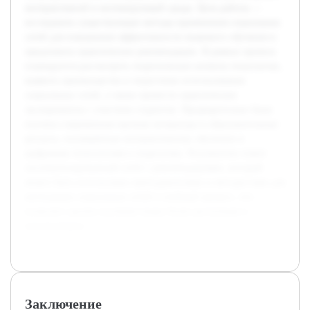
интерактивной и мотивирующей среды. Цель работы —
исследовать существующие методы применения социальных
сетей для повышения эффективности языкового обучения и
предложить практические рекомендации. В рамках проекта
планируется рассмотреть теоретические аспекты технологии,
выявить преимущества и недостатки использования
социальных сетей, а также провести практические
эксперименты с участием студентов. Предварительно была
изучена современная научная литература и образовательные
ресурсы, посвящённые интерактивному обучению и
цифровым технологиям в педагогике. Результатом станет
систематизированный отчёт с рекомендациями, который
может быть использован преподавателями и методистами для
интеграции социальных сетей в учебный процесс, что
позволит сделать изучение языка более доступным и
вовлекающим.
Заключение