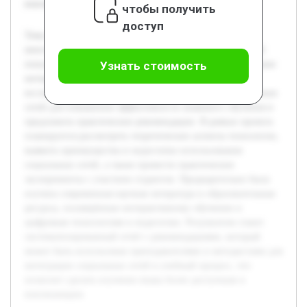
вовлекающим.
чтобы получить
доступ
Тема использования социальных сетей в обучении
иностранному языку является актуальной ввиду широкой
популярности этих платформ и их потенциала для создания
Узнать стоимость
интерактивной и мотивирующей среды. Цель работы —
исследовать существующие методы применения социальных
сетей для повышения эффективности языкового обучения и
предложить практические рекомендации. В рамках проекта
планируется рассмотреть теоретические аспекты технологии,
выявить преимущества и недостатки использования
социальных сетей, а также провести практические
эксперименты с участием студентов. Предварительно была
изучена современная научная литература и образовательные
ресурсы, посвящённые интерактивному обучению и
цифровым технологиям в педагогике. Результатом станет
систематизированный отчёт с рекомендациями, который
может быть использован преподавателями и методистами для
интеграции социальных сетей в учебный процесс, что
позволит сделать изучение языка более доступным и
вовлекающим.