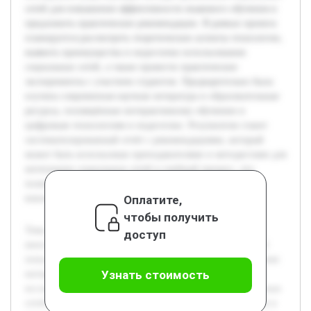
сетей для повышения эффективности языкового обучения и
предложить практические рекомендации. В рамках проекта
планируется рассмотреть теоретические аспекты технологии,
выявить преимущества и недостатки использования
социальных сетей, а также провести практические
эксперименты с участием студентов. Предварительно была
изучена современная научная литература и образовательные
ресурсы, посвящённые интерактивному обучению и
цифровым технологиям в педагогике. Результатом станет
систематизированный отчёт с рекомендациями, который
может быть использован преподавателями и методистами для
интеграции социальных сетей в учебный процесс, что
позволит сделать изучение языка более доступным и
Оплатите,
вовлекающим.
чтобы получить
Тема использования социальных сетей в обучении
доступ
иностранному языку является актуальной ввиду широкой
популярности этих платформ и их потенциала для создания
Узнать стоимость
интерактивной и мотивирующей среды. Цель работы —
исследовать существующие методы применения социальных
сетей для повышения эффективности языкового обучения и