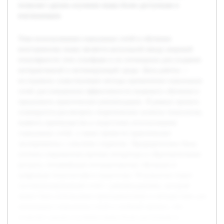
позволит сделать изучение языка более доступным и
вовлекающим.
Тема использования социальных сетей в обучении
иностранному языку является актуальной ввиду широкой
популярности этих платформ и их потенциала для создания
интерактивной и мотивирующей среды. Цель работы —
исследовать существующие методы применения социальных
сетей для повышения эффективности языкового обучения и
предложить практические рекомендации. В рамках проекта
планируется рассмотреть теоретические аспекты технологии,
выявить преимущества и недостатки использования
социальных сетей, а также провести практические
эксперименты с участием студентов. Предварительно была
изучена современная научная литература и образовательные
ресурсы, посвящённые интерактивному обучению и
цифровым технологиям в педагогике. Результатом станет
систематизированный отчёт с рекомендациями, который
может быть использован преподавателями и методистами для
интеграции социальных сетей в учебный процесс, что
позволит сделать изучение языка более доступным и