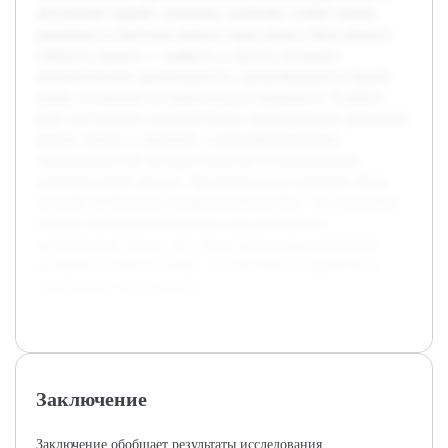
актуальной задачей, поскольку позволяет глубже понять
динамику и стратегию данного вида спорта. Цель данного
учебного проекта — выявить и описать основные
математические закономерности, проявляющиеся в борьбе
дзюдо, и показать их практическую значимость. В работе
будет рассмотрено математическое моделирование движений,
анализ тактик и стратегий, а также формулировка
закономерностей, которые помогают оптимизировать
тренировочный процесс. Предварительно проведён обзор
научной литературы и видеоаналитика боев, что позволило
собрать необходимый материал для дальнейшего
исследования. Кроме того, были получены консультации
экспертов в области дзюдо, что обеспечило корректность
технической части проекта.
Заключение
Заключение обобщает результаты исследования