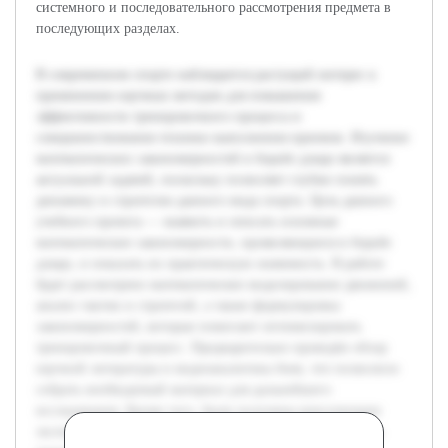
системного и последовательного рассмотрения предмета в
последующих разделах.
В современном спорте наблюдается растущий интерес к
применению научных методов для повышения
эффективности тренировочного процесса и
совершенствования техники выполнения приемов. Изучение
математических закономерностей в борьбе дзюдо является
актуальной задачей, поскольку позволяет глубже понять
динамику и стратегию данного вида спорта. Цель данного
учебного проекта — выявить и описать основные
математические закономерности, проявляющиеся в борьбе
дзюдо, и показать их практическую значимость. В работе
будет рассмотрено математическое моделирование движений,
анализ тактик и стратегий, а также формулировка
закономерностей, которые помогают оптимизировать
тренировочный процесс. Предварительно проведён обзор
научной литературы и видеоаналитика боев, что позволило
собрать необходимый материал для дальнейшего
исследования. Кроме того, были получены консультации
экспертов в области дзюдо, что обеспечило корректность