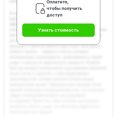
Оплатите,
технической части проекта.
чтобы получить
В современном спорте наблюдается растущий интерес к
доступ
применению научных методов для повышения
эффективности тренировочного процесса и
Узнать стоимость
совершенствования техники выполнения приемов. Изучение
математических закономерностей в борьбе дзюдо является
актуальной задачей, поскольку позволяет глубже понять
динамику и стратегию данного вида спорта. Цель данного
учебного проекта — выявить и описать основные
математические закономерности, проявляющиеся в борьбе
дзюдо, и показать их практическую значимость. В работе
будет рассмотрено математическое моделирование движений,
анализ тактик и стратегий, а также формулировка
закономерностей, которые помогают оптимизировать
тренировочный процесс. Предварительно проведён обзор
научной литературы и видеоаналитика боев, что позволило
собрать необходимый материал для дальнейшего
исследования. Кроме того, были получены консультации
экспертов в области дзюдо, что обеспечило корректность
технической части проекта.