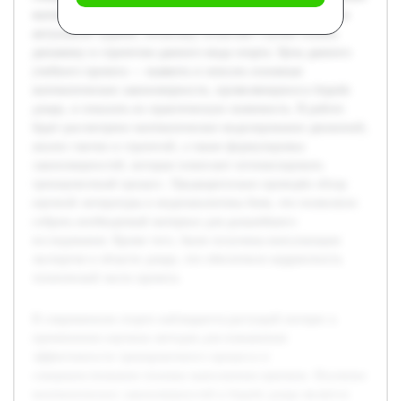
математических закономерностей в борьбе дзюдо является
актуальной задачей, поскольку позволяет глубже понять
динамику и стратегию данного вида спорта. Цель данного
учебного проекта — выявить и описать основные
математические закономерности, проявляющиеся в борьбе
дзюдо, и показать их практическую значимость. В работе
будет рассмотрено математическое моделирование движений,
анализ тактик и стратегий, а также формулировка
закономерностей, которые помогают оптимизировать
тренировочный процесс. Предварительно проведён обзор
научной литературы и видеоаналитика боев, что позволило
собрать необходимый материал для дальнейшего
исследования. Кроме того, были получены консультации
экспертов в области дзюдо, что обеспечило корректность
технической части проекта.
В современном спорте наблюдается растущий интерес к
применению научных методов для повышения
эффективности тренировочного процесса и
совершенствования техники выполнения приемов. Изучение
математических закономерностей в борьбе дзюдо является