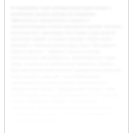
В современном спорте наблюдается растущий интерес к
применению научных методов для повышения
эффективности тренировочного процесса и
совершенствования техники выполнения приемов. Изучение
математических закономерностей в борьбе дзюдо является
актуальной задачей, поскольку позволяет глубже понять
динамику и стратегию данного вида спорта. Цель данного
учебного проекта — выявить и описать основные
математические закономерности, проявляющиеся в борьбе
дзюдо, и показать их практическую значимость. В работе
будет рассмотрено математическое моделирование движений,
анализ тактик и стратегий, а также формулировка
закономерностей, которые помогают оптимизировать
тренировочный процесс. Предварительно проведён обзор
научной литературы и видеоаналитика боев, что позволило
собрать необходимый материал для дальнейшего
исследования. Кроме того, были получены консультации
экспертов в области дзюдо, что обеспечило корректность
технической части проекта.