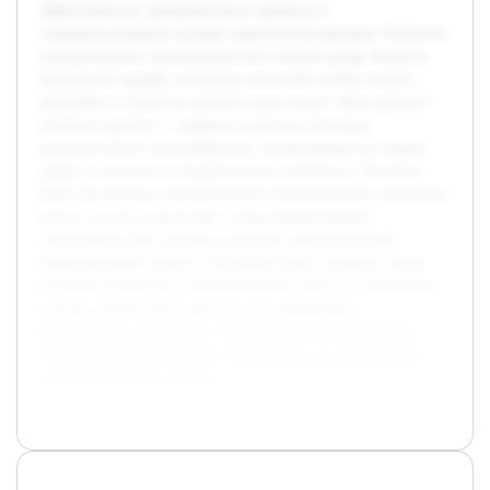
эффективности тренировочного процесса и
совершенствования техники выполнения приемов. Изучение
математических закономерностей в борьбе дзюдо является
актуальной задачей, поскольку позволяет глубже понять
динамику и стратегию данного вида спорта. Цель данного
учебного проекта — выявить и описать основные
математические закономерности, проявляющиеся в борьбе
дзюдо, и показать их практическую значимость. В работе
будет рассмотрено математическое моделирование движений,
анализ тактик и стратегий, а также формулировка
закономерностей, которые помогают оптимизировать
тренировочный процесс. Предварительно проведён обзор
научной литературы и видеоаналитика боев, что позволило
собрать необходимый материал для дальнейшего
исследования. Кроме того, были получены консультации
экспертов в области дзюдо, что обеспечило корректность
технической части проекта.