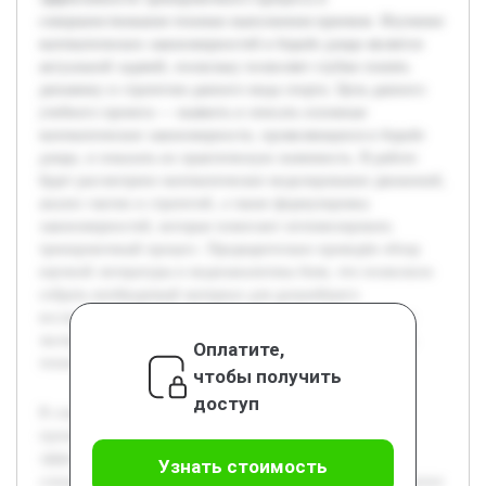
совершенствования техники выполнения приемов. Изучение
математических закономерностей в борьбе дзюдо является
актуальной задачей, поскольку позволяет глубже понять
динамику и стратегию данного вида спорта. Цель данного
учебного проекта — выявить и описать основные
математические закономерности, проявляющиеся в борьбе
дзюдо, и показать их практическую значимость. В работе
будет рассмотрено математическое моделирование движений,
анализ тактик и стратегий, а также формулировка
закономерностей, которые помогают оптимизировать
тренировочный процесс. Предварительно проведён обзор
научной литературы и видеоаналитика боев, что позволило
собрать необходимый материал для дальнейшего
исследования. Кроме того, были получены консультации
экспертов в области дзюдо, что обеспечило корректность
Оплатите,
технической части проекта.
чтобы получить
доступ
В современном спорте наблюдается растущий интерес к
применению научных методов для повышения
эффективности тренировочного процесса и
Узнать стоимость
совершенствования техники выполнения приемов. Изучение