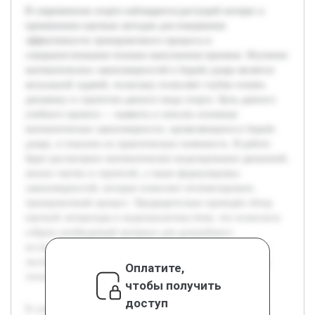
В современном спорте наблюдается растущий интерес к
применению научных методов для повышения
эффективности тренировочного процесса и
совершенствования техники выполнения приемов. Изучение
математических закономерностей в борьбе дзюдо является
актуальной задачей, поскольку позволяет глубже понять
динамику и стратегию данного вида спорта. Цель данного
учебного проекта — выявить и описать основные
математические закономерности, проявляющиеся в борьбе
дзюдо, и показать их практическую значимость. В работе
будет рассмотрено математическое моделирование движений,
анализ тактик и стратегий, а также формулировка
закономерностей, которые помогают оптимизировать
тренировочный процесс. Предварительно проведён обзор
научной литературы и видеоаналитика боев, что позволило
собрать необходимый материал для дальнейшего
исследования. Кроме того, были получены консультации
экспертов в области дзюдо, что обеспечило корректность
Оплатите,
технической части проекта.
чтобы получить
доступ
В современном спорте наблюдается растущий интерес к