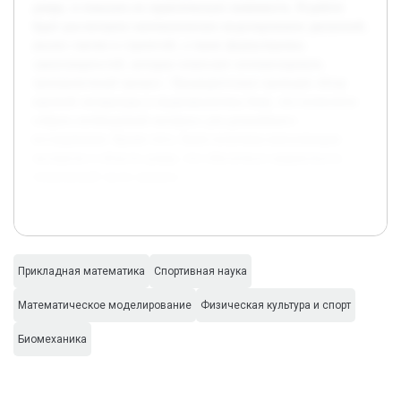
дзюдо, и показать их практическую значимость. В работе
будет рассмотрено математическое моделирование движений,
анализ тактик и стратегий, а также формулировка
закономерностей, которые помогают оптимизировать
тренировочный процесс. Предварительно проведён обзор
научной литературы и видеоаналитика боев, что позволило
собрать необходимый материал для дальнейшего
исследования. Кроме того, были получены консультации
экспертов в области дзюдо, что обеспечило корректность
технической части проекта.
Прикладная математика
Спортивная наука
Математическое моделирование
Физическая культура и спорт
Биомеханика