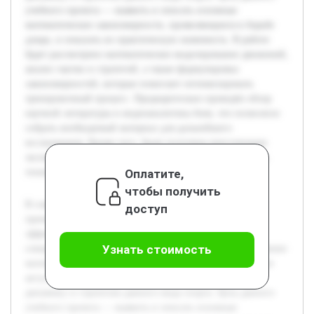
учебного проекта — выявить и описать основные
математические закономерности, проявляющиеся в борьбе
дзюдо, и показать их практическую значимость. В работе
будет рассмотрено математическое моделирование движений,
анализ тактик и стратегий, а также формулировка
закономерностей, которые помогают оптимизировать
тренировочный процесс. Предварительно проведён обзор
научной литературы и видеоаналитика боев, что позволило
собрать необходимый материал для дальнейшего
исследования. Кроме того, были получены консультации
экспертов в области дзюдо, что обеспечило корректность
Оплатите,
технической части проекта.
чтобы получить
В современном спорте наблюдается растущий интерес к
доступ
применению научных методов для повышения
эффективности тренировочного процесса и
Узнать стоимость
совершенствования техники выполнения приемов. Изучение
математических закономерностей в борьбе дзюдо является
актуальной задачей, поскольку позволяет глубже понять
динамику и стратегию данного вида спорта. Цель данного
учебного проекта — выявить и описать основные