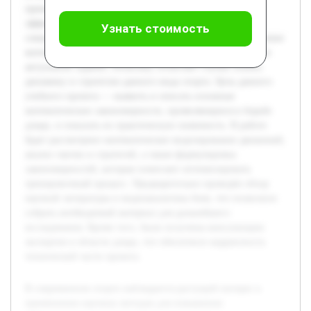
применению научных методов для повышения
эффективности тренировочного процесса и
Узнать стоимость
совершенствования техники выполнения приемов. Изучение
математических закономерностей в борьбе дзюдо является
актуальной задачей, поскольку позволяет глубже понять
динамику и стратегию данного вида спорта. Цель данного
учебного проекта — выявить и описать основные
математические закономерности, проявляющиеся в борьбе
дзюдо, и показать их практическую значимость. В работе
будет рассмотрено математическое моделирование движений,
анализ тактик и стратегий, а также формулировка
закономерностей, которые помогают оптимизировать
тренировочный процесс. Предварительно проведён обзор
научной литературы и видеоаналитика боев, что позволило
собрать необходимый материал для дальнейшего
исследования. Кроме того, были получены консультации
экспертов в области дзюдо, что обеспечило корректность
технической части проекта.
В современном спорте наблюдается растущий интерес к
применению научных методов для повышения