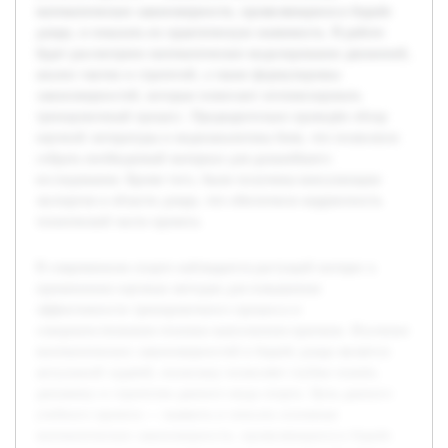
математические закономерности, проявляющиеся в борьбе
дзюдо, и показать их практическую значимость. В работе
будет рассмотрено математическое моделирование движений,
анализ тактик и стратегий, а также формулировка
закономерностей, которые помогают оптимизировать
тренировочный процесс. Предварительно проведён обзор
научной литературы и видеоаналитика боев, что позволило
собрать необходимый материал для дальнейшего
исследования. Кроме того, были получены консультации
экспертов в области дзюдо, что обеспечило корректность
технической части проекта.
В современном спорте наблюдается растущий интерес к
применению научных методов для повышения
эффективности тренировочного процесса и
совершенствования техники выполнения приемов. Изучение
математических закономерностей в борьбе дзюдо является
актуальной задачей, поскольку позволяет глубже понять
динамику и стратегию данного вида спорта. Цель данного
учебного проекта — выявить и описать основные
математические закономерности, проявляющиеся в борьбе